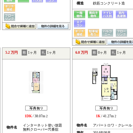
構造
鉄筋コンクリート造
5.2 万円
敷
1ヶ月
礼
1ヶ月
6.0 万円
敷
0ヶ月
礼
1ヶ月
1DK
/ 38.07m
1K
/ 41.27m
2
2
インターネット使い放題
物件名
アパートロワ・クレール
物件名
無料クローバー弐番舘
築年
2014年09月