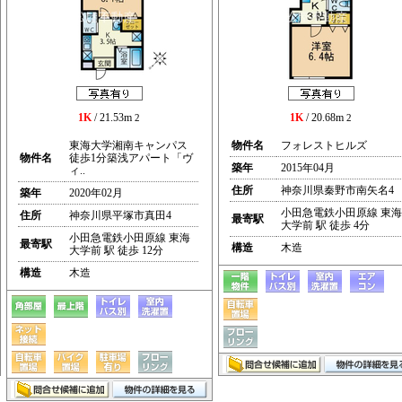
1K
/ 21.53m
1K
/ 20.68m
2
2
東海大学湘南キャンパス
物件名
フォレストヒルズ
物件名
徒歩1分築浅アパート「ヴ
築年
2015年04月
ィ..
住所
神奈川県秦野市南矢名4
築年
2020年02月
小田急電鉄小田原線 東海
住所
神奈川県平塚市真田4
最寄駅
大学前 駅 徒歩 4分
小田急電鉄小田原線 東海
最寄駅
構造
木造
大学前 駅 徒歩 12分
構造
木造