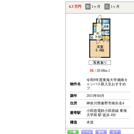
4.3 万円
敷
1ヶ月
礼
1ヶ月
1K
/ 20.68m
2
令和9年度東海大学湘南キ
物件名
ャンパス新入生おすすめ
フ..
築年
2015年04月
住所
神奈川県秦野市南矢名4
小田急電鉄小田原線 東海
最寄駅
大学前 駅 徒歩 4分
構造
木造