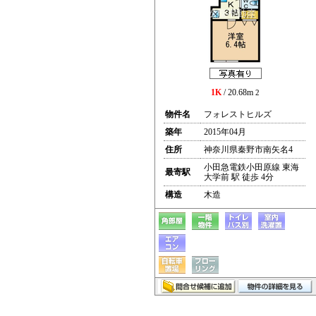
1K
/ 20.68m
2
物件名
フォレストヒルズ
築年
2015年04月
住所
神奈川県秦野市南矢名4
小田急電鉄小田原線 東海
最寄駅
大学前 駅 徒歩 4分
構造
木造