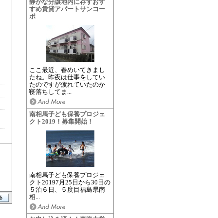
静かな分譲地内に存すおす
すめ賃貸アパートサンコー
ポ
ここ最近、春めいてきまし
たね。昨夜は仕事をしてい
たのですが疲れていたのか
寝落ちしてま...
南相馬子ども保養プロジェ
クト2019！募集開始！
南相馬子ども保養プロジェ
クト20197月25日から30日の
５泊６日、５度目福島県南
相...