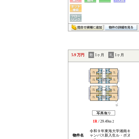
5.9 万円
敷
1ヶ月
礼
1ヶ月
1R
/ 29.49m
2
令和９年東海大学湘南キ
物件名
ャンパス新入生ル・ボヌ