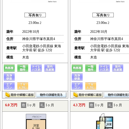
23.00m
23.00m
2
2
築年
2022年10月
築年
2022年10月
住所
神奈川県平塚市真田4
住所
神奈川県平塚市真田4
小田急電鉄小田原線 東海
小田急電鉄小田原線 東海
最寄駅
最寄駅
大学前 駅 徒歩 12分
大学前 駅 徒歩 12分
構造
木造
構造
木造
6.0 万円
敷
1ヶ月
礼
1ヶ月
4.3 万円
敷
1ヶ月
礼
1ヶ月