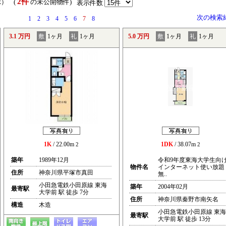
2件
示） (
の未公開物件)
表示件数
次の検索
1
2
3
4
5
6
7
8
3.1 万円
敷
1ヶ月
礼
1ヶ月
5.0 万円
敷
1ヶ月
礼
1ヶ月
1K
/ 22.00m
1DK
/ 38.07m
2
2
築年
1989年12月
令和9年度東海大学生向
物件名
インターネット使い放題
住所
神奈川県平塚市真田
無..
小田急電鉄小田原線 東海
築年
2004年02月
最寄駅
大学前 駅 徒歩 7分
住所
神奈川県秦野市南矢名
構造
木造
小田急電鉄小田原線 東海
最寄駅
大学前 駅 徒歩 13分