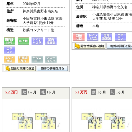
築年
2004年02月
住所
神奈川県秦野市北矢名
住所
神奈川県秦野市南矢名
小田急電鉄小田原線 東海
最寄駅
小田急電鉄小田原線 東海
大学前 駅 徒歩 10分
最寄駅
大学前 駅 徒歩 11分
構造
木造
構造
鉄筋コンクリート造
5.2 万円
敷
1ヶ月
礼
1ヶ月
5.2 万円
敷
1ヶ月
礼
1ヶ月