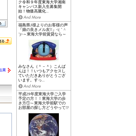
ク令和９年度東海大学湘南
キャンパス新入生募集開
始！物価高騰化...
福島県J様よりのお客様の声
「娘の良きメル友!!」<(｀^
´)>～東海大学前賃貸なら～
みなさん（＾－＾）こんば
結果
んは！！いつもアクセスし
ていただきありがとうござ
います。すっ...
平成29年度東海大学ご入学
予定の方！！東海大学の歩
き方①～東海大学前駅での
お部屋の探し方どうやって!?