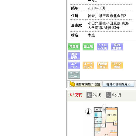
ール..
築年
2021年03月
住所
神奈川県平塚市北金目2
小田急電鉄小田原線 東海
最寄駅
大学前 駅 徒歩 23分
構造
木造
6.3 万円
敷
2ヶ月
礼
0ヶ月