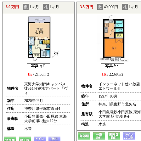
6.0 万円
敷
1ヶ月
礼
1ヶ月
3.5 万円
敷
40,000円
礼
1ヶ月
1K
/ 21.53m
1K
/ 22.68m
2
2
東海大学湘南キャンパス
インターネット使い放題
物件名
物件名
徒歩1分築浅アパート「ヴ
エトワールⅡ
ィ..
築年
1997年03月
築年
2020年02月
住所
神奈川県秦野市北矢名
住所
神奈川県平塚市真田4
小田急電鉄小田原線 東海
最寄駅
小田急電鉄小田原線 東海
大学前 駅 徒歩 9分
最寄駅
大学前 駅 徒歩 12分
構造
木造
構造
木造