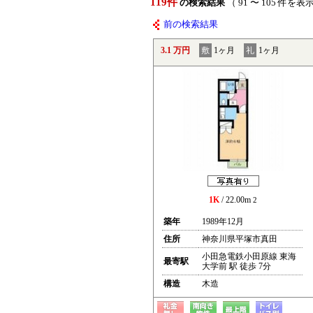
119件
の検索結果
（ 91 〜 105 件を表
前の検索結果
3.1 万円
敷
1ヶ月
礼
1ヶ月
1K
/ 22.00m
2
築年
1989年12月
住所
神奈川県平塚市真田
小田急電鉄小田原線 東海
最寄駅
大学前 駅 徒歩 7分
構造
木造