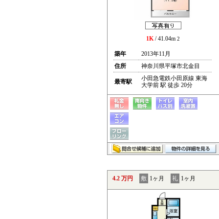
1K
/ 41.04m
2
築年
2013年11月
住所
神奈川県平塚市北金目
小田急電鉄小田原線 東海
最寄駅
大学前 駅 徒歩 20分
4.2 万円
敷
1ヶ月
礼
1ヶ月