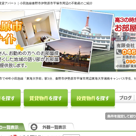
駅賃貸アパート｜小田急線秦野市伊勢原市平塚市周辺の不動産のご紹介
市で49年小田急線「東海大学前」駅1分、秦野市伊勢原市平塚市周辺東海大学湘南キャンパス学生、