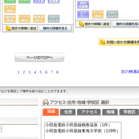
次の検索
1
2
3
4
5
6
7
8
件などを指定して物件を絞り込むことができます。
沿線
住所
アクセス
地域
学校区