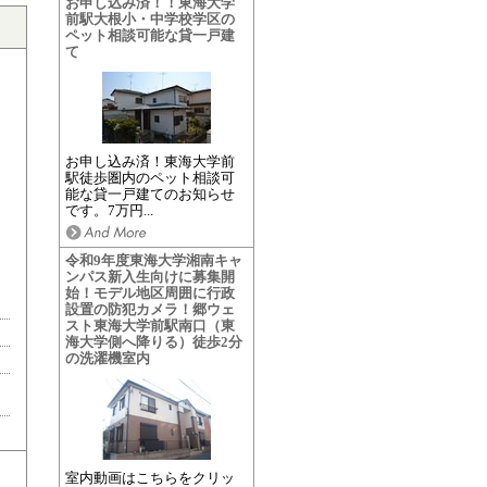
お申し込み済！！東海大学
前駅大根小・中学校学区の
ペット相談可能な貸一戸建
て
お申し込み済！東海大学前
駅徒歩圏内のペット相談可
能な貸一戸建てのお知らせ
です。7万円...
令和9年度東海大学湘南キャ
ンパス新入生向けに募集開
始！モデル地区周囲に行政
設置の防犯カメラ！郷ウェ
スト東海大学前駅南口（東
海大学側へ降りる）徒歩2分
の洗濯機室内
室内動画はこちらをクリッ