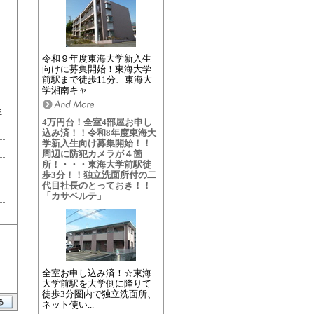
令和９年度東海大学新入生
向けに募集開始！東海大学
前駅まで徒歩11分、東海大
学湘南キャ...
生
4万円台！全室4部屋お申し
込み済！！令和8年度東海大
学新入生向け募集開始！！
周辺に防犯カメラが４箇
所！・・・東海大学前駅徒
歩3分！！独立洗面所付の二
代目社長のとっておき！！
「カサベルテ」
全室お申し込み済！☆東海
大学前駅を大学側に降りて
徒歩3分圏内で独立洗面所、
ネット使い...