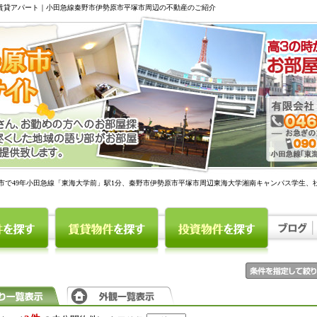
駅賃貸アパート｜小田急線秦野市伊勢原市平塚市周辺の不動産のご紹介
市で49年小田急線「東海大学前」駅1分、秦野市伊勢原市平塚市周辺東海大学湘南キャンパス学生、