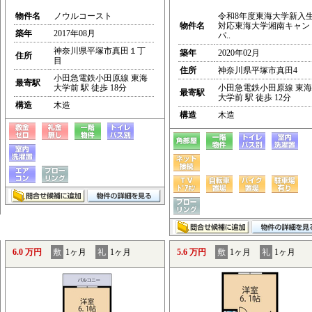
物件名
ノウルコースト
令和8年度東海大学新入
物件名
対応東海大学湘南キャン
築年
2017年08月
パ..
神奈川県平塚市真田１丁
築年
2020年02月
住所
目
住所
神奈川県平塚市真田4
小田急電鉄小田原線 東海
最寄駅
大学前 駅 徒歩 18分
小田急電鉄小田原線 東海
最寄駅
大学前 駅 徒歩 12分
構造
木造
構造
木造
6.0 万円
敷
1ヶ月
礼
1ヶ月
5.6 万円
敷
1ヶ月
礼
1ヶ月