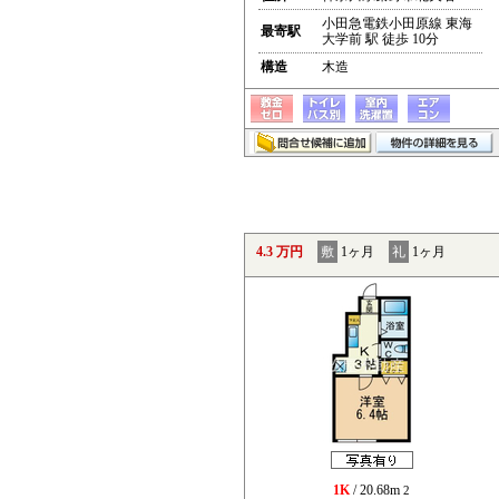
小田急電鉄小田原線 東海
最寄駅
大学前 駅 徒歩 10分
構造
木造
4.3 万円
敷
1ヶ月
礼
1ヶ月
1K
/ 20.68m
2