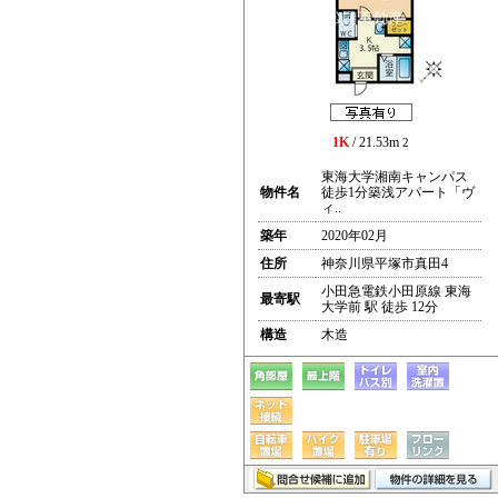
1K
/ 21.53m
2
東海大学湘南キャンパス
物件名
徒歩1分築浅アパート「ヴ
ィ..
築年
2020年02月
住所
神奈川県平塚市真田4
小田急電鉄小田原線 東海
最寄駅
大学前 駅 徒歩 12分
構造
木造