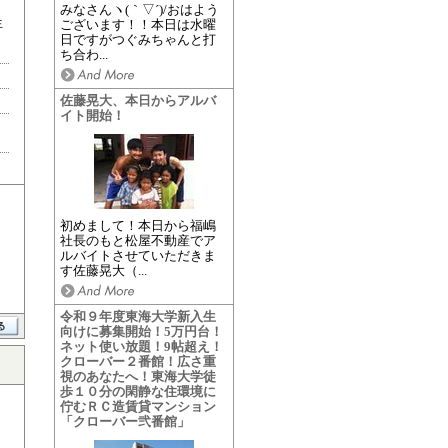
みなさんヽ(｀▽´)/おはよう
生
ございます！！本日は水曜
日ですがつぐみちゃんと打
ち合わ...
佐藤晃大、本日からアルバ
イト開始！
初めまして！本日から福嶋
社長のもと松屋不動産でア
ルバイトさせていただきま
す佐藤晃大（...
令和９年度東海大学新入生
向けに募集開始！5万円台！
ネット使い放題！9帖超え！
クローバー２番館！広さ重
視のあなたへ！東海大学徒
歩１０分の閑静な住環境に
佇むＲＣ造賃貸マンション
「クローバー弐番館」