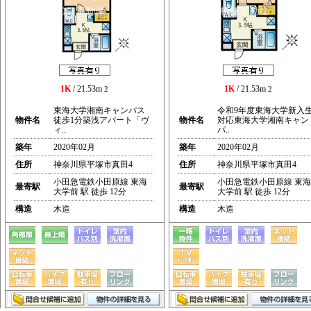
1K
/ 21.53m
1K
/ 21.53m
2
2
東海大学湘南キャンパス
令和9年度東海大学新入
物件名
徒歩1分築浅アパート「ヴ
物件名
対応東海大学湘南キャン
ィ..
パ..
築年
2020年02月
築年
2020年02月
住所
神奈川県平塚市真田4
住所
神奈川県平塚市真田4
小田急電鉄小田原線 東海
小田急電鉄小田原線 東海
最寄駅
最寄駅
大学前 駅 徒歩 12分
大学前 駅 徒歩 12分
構造
木造
構造
木造