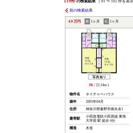
119件
の検索結果
（ 91 〜 105 件を表
前の検索結果
4.9 万円
敷
1ヶ月
礼
1ヶ月
1K
/ 23.14m
2
物件名
ネイチャーハウス
築年
2005年04月
住所
神奈川県秦野市南矢名1
小田急電鉄小田原線 東海
最寄駅
大学前 駅 徒歩 4分
構造
木造