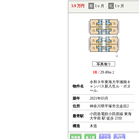
5.9 万円
敷
1ヶ月
礼
1ヶ月
1R
/ 29.49m
2
令和９年東海大学湘南キ
物件名
ャンパス新入生ル・ボヌ
ール..
築年
2021年03月
住所
神奈川県平塚市北金目2
小田急電鉄小田原線 東海
最寄駅
大学前 駅 徒歩 23分
構造
木造