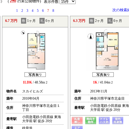
2件
示） (
の未公開物件)
表示件数
次の検索
1
2
3
4
5
6
7
8
6.7 万円
敷
1ヶ月
礼
0ヶ月
6.3 万円
敷
2ヶ月
礼
0ヶ月
1LDK
/ 48.58m
1K
/ 41.04m
2
2
物件名
スカイヒルズ
築年
2013年11月
築年
2010年04月
住所
神奈川県平塚市北金目
神奈川県平塚市北金目１
小田急電鉄小田原線 東海
住所
最寄駅
丁目
大学前 駅 徒歩 20分
小田急電鉄小田原線 東海
最寄駅
大学前 駅 徒歩 20分
構造
鉄骨造