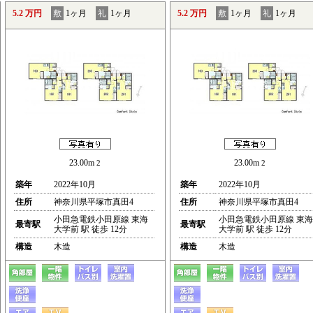
5.2 万円
敷
1ヶ月
礼
1ヶ月
5.2 万円
敷
1ヶ月
礼
1ヶ月
23.00m
23.00m
2
2
築年
2022年10月
築年
2022年10月
住所
神奈川県平塚市真田4
住所
神奈川県平塚市真田4
小田急電鉄小田原線 東海
小田急電鉄小田原線 東海
最寄駅
最寄駅
大学前 駅 徒歩 12分
大学前 駅 徒歩 12分
構造
木造
構造
木造