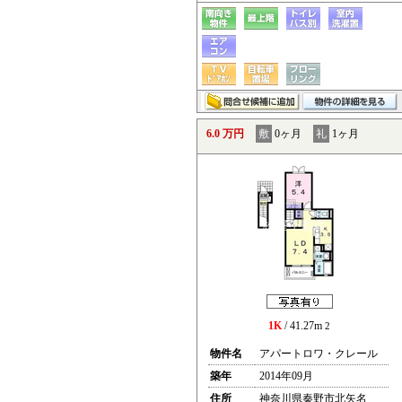
6.0 万円
敷
0ヶ月
礼
1ヶ月
1K
/ 41.27m
2
物件名
アパートロワ・クレール
築年
2014年09月
住所
神奈川県秦野市北矢名