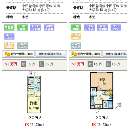
小田急電鉄小田原線 東海
小田急電鉄小田原線 東海
最寄駅
最寄駅
大学前 駅 徒歩 4分
大学前 駅 徒歩 4分
構造
木造
構造
木造
5.0 万円
敷
0ヶ月
礼
0ヶ月
5.8 万円
敷
1ヶ月
礼
1ヶ月
1K
/ 21.73m
1K
/ 21.53m
2
2