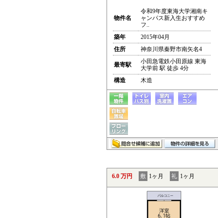
令和9年度東海大学湘南キ
物件名
ャンパス新入生おすすめ
フ..
築年
2015年04月
住所
神奈川県秦野市南矢名4
小田急電鉄小田原線 東海
最寄駅
大学前 駅 徒歩 4分
構造
木造
6.0 万円
敷
1ヶ月
礼
1ヶ月