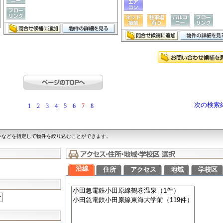
次の検索
1
2
3
4
5
6
7
8
件などを指定して物件を絞り込むことができます。
沿線
住所
アクセス
地域
学校区