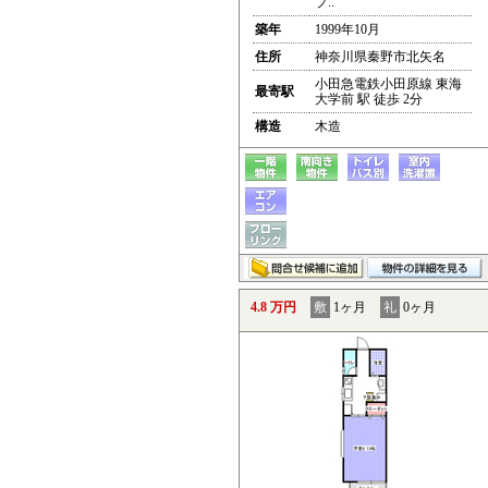
プ..
築年
1999年10月
住所
神奈川県秦野市北矢名
小田急電鉄小田原線 東海
最寄駅
大学前 駅 徒歩 2分
構造
木造
4.8 万円
敷
1ヶ月
礼
0ヶ月