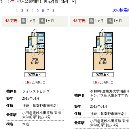
2件
示） (
の未公開物件)
表示件数
次の検索
1
2
3
4
5
6
7
8
4.3 万円
敷
1ヶ月
礼
1ヶ月
4.3 万円
敷
1ヶ月
礼
1ヶ月
1K
/ 20.68m
1K
/ 20.68m
2
2
物件名
フォレストヒルズ
令和9年度東海大学湘南
物件名
ャンパス新入生おすすめ
築年
2015年04月
フ..
住所
神奈川県秦野市南矢名4
築年
2015年04月
小田急電鉄小田原線 東海
住所
神奈川県秦野市南矢名4
最寄駅
大学前 駅 徒歩 4分
小田急電鉄小田原線 東海
最寄駅
構造
木造
大学前 駅 徒歩 4分