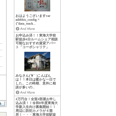
おはようございますvar
addthis_config =
{"data_track...
お申込み済！！東海大学前
駅徒歩4分ルームシェア相談
可能なおすすめ賃貸アパー
ト「コーポシャリテ」
みなさん(´∀｀)こんばん
は！！本日は暖かな一日で
した。この時期、意外に相
談が多いの...
4万円台！全室4部屋お申し
込み済！！令和8年度東海大
学新入生向け募集開始！！
周辺に防犯カメラが４箇
所！・・・東海大学前駅徒