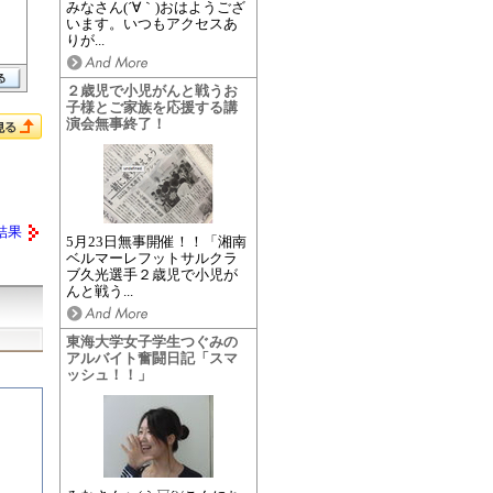
みなさん(´∀｀)おはようござ
います。いつもアクセスあ
りが...
２歳児で小児がんと戦うお
子様とご家族を応援する講
演会無事終了！
結果
5月23日無事開催！！「湘南
ベルマーレフットサルクラ
ブ久光選手２歳児で小児が
んと戦う...
東海大学女子学生つぐみの
アルバイト奮闘日記「スマ
ッシュ！！」