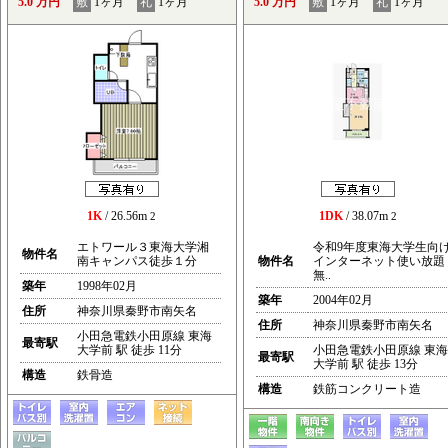
5.0 万円
敷
1ヶ月
礼
1ヶ月
5.0 万円
敷
1ヶ月
礼
1ヶ月
1K
/ 26.56m
1DK
/ 38.07m
2
2
エトワール３東海大学湘
令和9年度東海大学生向
物件名
南キャンパス徒歩１分
物件名
インターネット使い放題
無..
築年
1998年02月
築年
2004年02月
住所
神奈川県秦野市南矢名
住所
神奈川県秦野市南矢名
小田急電鉄小田原線 東海
最寄駅
大学前 駅 徒歩 11分
小田急電鉄小田原線 東海
最寄駅
大学前 駅 徒歩 13分
構造
鉄骨造
構造
鉄筋コンクリート造