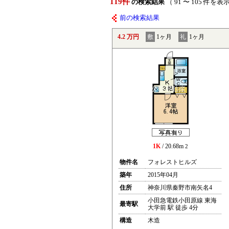
119件
の検索結果
（ 91 〜 105 件を表
前の検索結果
4.2 万円
敷
1ヶ月
礼
1ヶ月
1K
/ 20.68m
2
物件名
フォレストヒルズ
築年
2015年04月
住所
神奈川県秦野市南矢名4
小田急電鉄小田原線 東海
最寄駅
大学前 駅 徒歩 4分
構造
木造