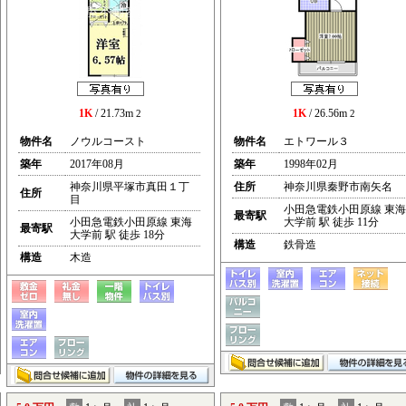
1K
/ 21.73m
1K
/ 26.56m
2
2
物件名
ノウルコースト
物件名
エトワール３
築年
2017年08月
築年
1998年02月
神奈川県平塚市真田１丁
住所
神奈川県秦野市南矢名
住所
目
小田急電鉄小田原線 東海
最寄駅
小田急電鉄小田原線 東海
大学前 駅 徒歩 11分
最寄駅
大学前 駅 徒歩 18分
構造
鉄骨造
構造
木造