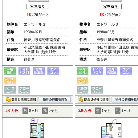
1K
/ 26.56m
1K
/ 26.56m
2
2
物件名
エトワール３
物件名
エトワール３
築年
1998年02月
築年
1998年02月
住所
神奈川県秦野市南矢名
住所
神奈川県秦野市南矢名
小田急電鉄小田原線 東海
小田急電鉄小田原線 東海
最寄駅
最寄駅
大学前 駅 徒歩 11分
大学前 駅 徒歩 11分
構造
鉄骨造
構造
鉄骨造
5.0 万円
敷
0ヶ月
礼
0ヶ月
5.0 万円
敷
1ヶ月
礼
1ヶ月