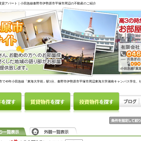
駅賃貸アパート｜小田急線秦野市伊勢原市平塚市周辺の不動産のご紹介
市で49年小田急線「東海大学前」駅1分、秦野市伊勢原市平塚市周辺東海大学湘南キャンパス学生、