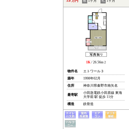
5.0 万円
敷
1ヶ月
礼
1ヶ月
1K
/ 26.56m
2
物件名
エトワール３
築年
1998年02月
住所
神奈川県秦野市南矢名
小田急電鉄小田原線 東海
最寄駅
大学前 駅 徒歩 11分
構造
鉄骨造