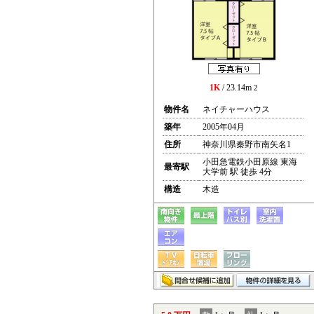
1K
/ 23.14m
2
物件名
ネイチャーハウス
築年
2005年04月
住所
神奈川県秦野市南矢名1
小田急電鉄小田原線 東海
最寄駅
大学前 駅 徒歩 4分
構造
木造