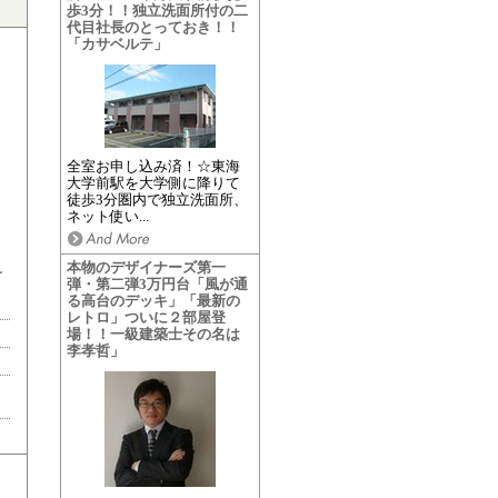
歩3分！！独立洗面所付の二
代目社長のとっておき！！
「カサベルテ」
全室お申し込み済！☆東海
大学前駅を大学側に降りて
徒歩3分圏内で独立洗面所、
ネット使い...
本物のデザイナーズ第一
け
弾・第二弾3万円台「風が通
る高台のデッキ」「最新の
レトロ」ついに２部屋登
場！！一級建築士その名は
李孝哲」