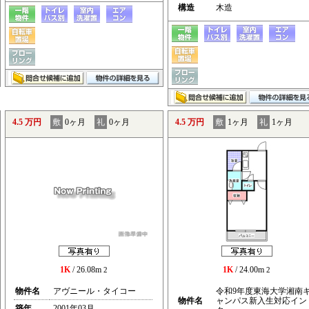
構造
木造
4.5 万円
敷
0ヶ月
礼
0ヶ月
4.5 万円
敷
1ヶ月
礼
1ヶ月
1K
/ 26.08m
1K
/ 24.00m
2
2
物件名
アヴニール・タイコー
令和9年度東海大学湘南
物件名
ャンパス新入生対応イン
築年
2001年03月