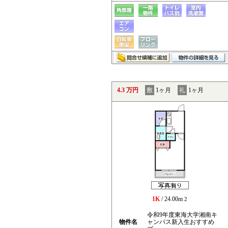
4.3 万円
敷
1ヶ月
礼
1ヶ月
1K
/ 24.00m
2
令和9年度東海大学湘南キ
物件名
ャンパス新入生おすすめ