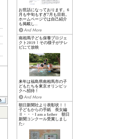
お世話になっております。6
月も中旬もすぎ7月も目前。
ホームページでは自己紹介
も掲載し...
南相馬子ども保養プロジェ
クト2019！その様子がテレ
ビにて放映
来年は福島県南相馬市の子
どもたちを東京オリンピッ
クへ招待！
朝日新聞社より表彰状！！
子どもからの手紙 長女編
Ⅱ・・・I am a father 朝日
新聞コンクール受賞しまし
た♪