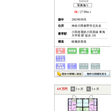
1K
/ 27.90m
2
築年
2003年09月
住所
神奈川県秦野市北矢名
小田急電鉄小田原線 東海
最寄駅
大学前 駅 徒歩 2分
構造
軽量鉄骨造
4.9 万円
敷
1ヶ月
礼
1ヶ月