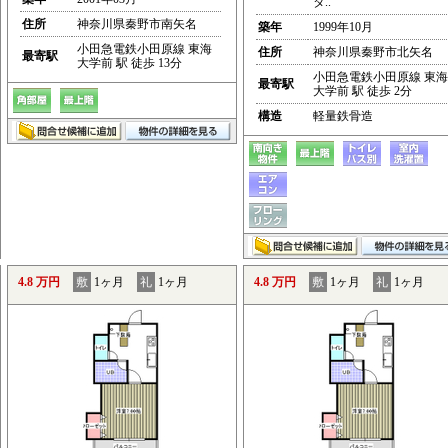
タ..
住所
神奈川県秦野市南矢名
築年
1999年10月
小田急電鉄小田原線 東海
住所
神奈川県秦野市北矢名
最寄駅
大学前 駅 徒歩 13分
小田急電鉄小田原線 東海
最寄駅
大学前 駅 徒歩 2分
構造
軽量鉄骨造
4.8 万円
敷
1ヶ月
礼
1ヶ月
4.8 万円
敷
1ヶ月
礼
1ヶ月