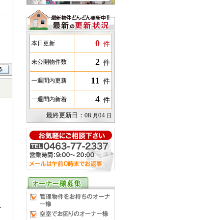
0
件
本日更新
2
件
未公開物件数
11
件
一週間内更新
4
件
一週間内新着
最終更新日：
08
04
月
日
キ