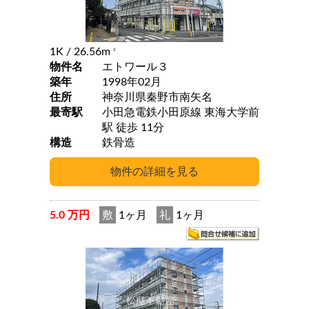
1K
/ 26.56m
2
物件名
エトワール３
築年
1998年02月
住所
神奈川県秦野市南矢名
最寄駅
小田急電鉄小田原線 東海大学前
駅 徒歩 11分
構造
鉄骨造
5.0 万円
敷
1ヶ月
礼
1ヶ月