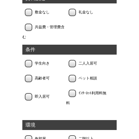
敷金なし
礼金なし
共益費・管理費含
む
条件
学生向き
二人入居可
高齢者可
ペット相談
ｲﾝﾀｰﾈｯﾄ利用料無
即入居可
料
環境
角部屋
二階以上