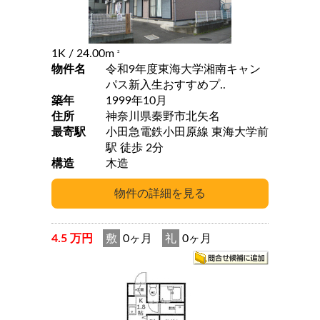
1K
/ 24.00m
2
物件名
令和9年度東海大学湘南キャン
パス新入生おすすめプ..
築年
1999年10月
住所
神奈川県秦野市北矢名
最寄駅
小田急電鉄小田原線 東海大学前
駅 徒歩 2分
構造
木造
4.5 万円
敷
0ヶ月
礼
0ヶ月