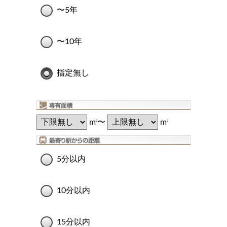
〜5年
〜10年
指定無し
m
〜
m
2
2
5分以内
10分以内
15分以内