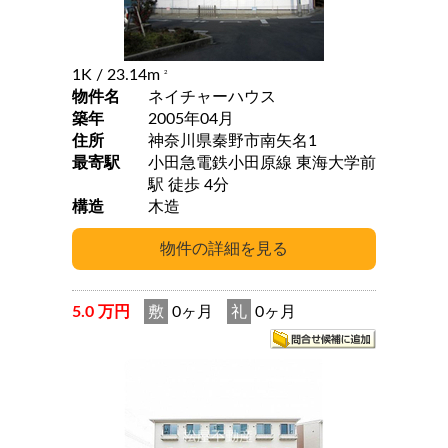
1K
/ 23.14m
2
物件名
ネイチャーハウス
築年
2005年04月
住所
神奈川県秦野市南矢名1
最寄駅
小田急電鉄小田原線 東海大学前
駅 徒歩 4分
構造
木造
5.0 万円
敷
0ヶ月
礼
0ヶ月