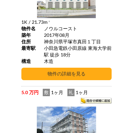
1K
/ 21.73m
2
物件名
ノウルコースト
築年
2017年08月
住所
神奈川県平塚市真田１丁目
最寄駅
小田急電鉄小田原線 東海大学前
駅 徒歩 18分
構造
木造
5.0 万円
敷
1ヶ月
礼
1ヶ月