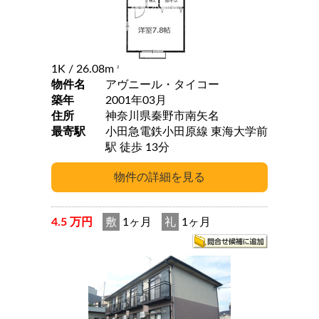
1K
/ 26.08m
2
物件名
アヴニール・タイコー
築年
2001年03月
住所
神奈川県秦野市南矢名
最寄駅
小田急電鉄小田原線 東海大学前
駅 徒歩 13分
4.5 万円
敷
1ヶ月
礼
1ヶ月