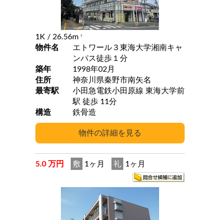
1K
/ 26.56m
2
物件名
エトワール３東海大学湘南キャ
ンパス徒歩１分
築年
1998年02月
住所
神奈川県秦野市南矢名
最寄駅
小田急電鉄小田原線 東海大学前
駅 徒歩 11分
構造
鉄骨造
5.0 万円
敷
1ヶ月
礼
1ヶ月