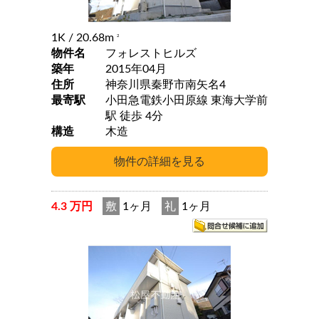
1K
/ 20.68m
2
物件名
フォレストヒルズ
築年
2015年04月
住所
神奈川県秦野市南矢名4
最寄駅
小田急電鉄小田原線 東海大学前
駅 徒歩 4分
構造
木造
4.3 万円
敷
1ヶ月
礼
1ヶ月