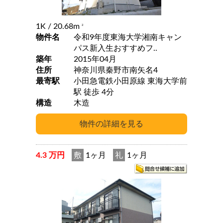
1K
/ 20.68m
2
物件名
令和9年度東海大学湘南キャン
パス新入生おすすめフ..
築年
2015年04月
住所
神奈川県秦野市南矢名4
最寄駅
小田急電鉄小田原線 東海大学前
駅 徒歩 4分
構造
木造
4.3 万円
敷
1ヶ月
礼
1ヶ月