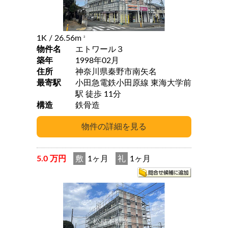
1K
/ 26.56m
2
物件名
エトワール３
築年
1998年02月
住所
神奈川県秦野市南矢名
最寄駅
小田急電鉄小田原線 東海大学前
駅 徒歩 11分
構造
鉄骨造
5.0 万円
敷
1ヶ月
礼
1ヶ月