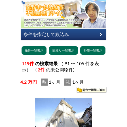
119件
の検索結果
（ 91 〜 105 件を表
示） (
2件
の未公開物件)
4.2 万円
敷
1ヶ月
礼
1ヶ月