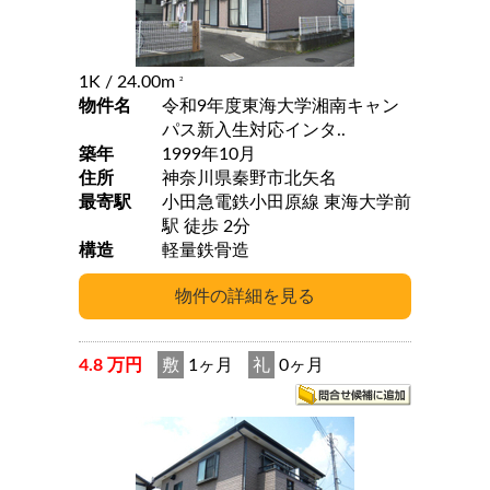
1K
/ 24.00m
2
物件名
令和9年度東海大学湘南キャン
パス新入生対応インタ..
築年
1999年10月
住所
神奈川県秦野市北矢名
最寄駅
小田急電鉄小田原線 東海大学前
駅 徒歩 2分
構造
軽量鉄骨造
4.8 万円
敷
1ヶ月
礼
0ヶ月