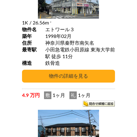
1K
/ 26.56m
2
物件名
エトワール３
築年
1998年02月
住所
神奈川県秦野市南矢名
最寄駅
小田急電鉄小田原線 東海大学前
駅 徒歩 11分
構造
鉄骨造
4.9 万円
敷
1ヶ月
礼
1ヶ月