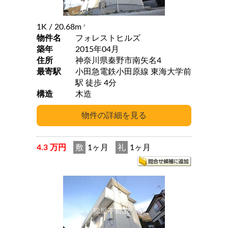
1K
/ 20.68m
2
物件名
フォレストヒルズ
築年
2015年04月
住所
神奈川県秦野市南矢名4
最寄駅
小田急電鉄小田原線 東海大学前
駅 徒歩 4分
構造
木造
4.3 万円
敷
1ヶ月
礼
1ヶ月