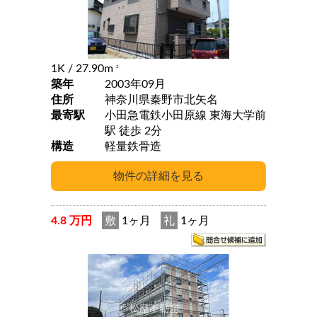
1K
/ 27.90m
2
築年
2003年09月
住所
神奈川県秦野市北矢名
最寄駅
小田急電鉄小田原線 東海大学前
駅 徒歩 2分
構造
軽量鉄骨造
4.8 万円
敷
1ヶ月
礼
1ヶ月