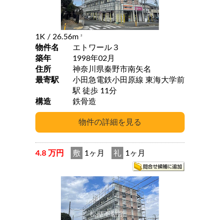
1K
/ 26.56m
2
物件名
エトワール３
築年
1998年02月
住所
神奈川県秦野市南矢名
最寄駅
小田急電鉄小田原線 東海大学前
駅 徒歩 11分
構造
鉄骨造
4.8 万円
敷
1ヶ月
礼
1ヶ月