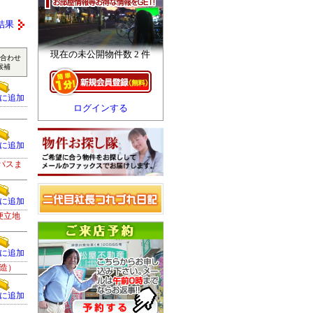
結果
現在の未公開物件数 2 件
合わせ
候補
に追加
ログインする
に追加
パスま
に追加
便立地
に追加
造）
に追加