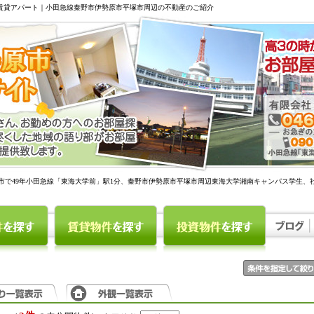
駅賃貸アパート｜小田急線秦野市伊勢原市平塚市周辺の不動産のご紹介
市で49年小田急線「東海大学前」駅1分、秦野市伊勢原市平塚市周辺東海大学湘南キャンパス学生、