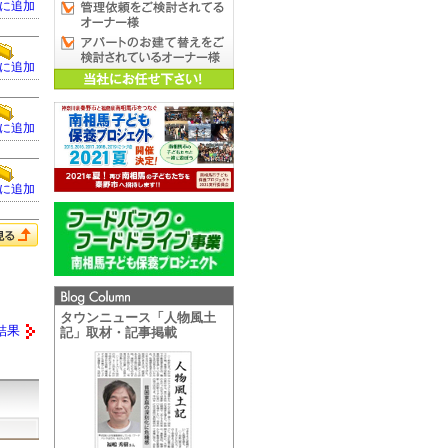
に追加
に追加
に追加
に追加
タウンニュース「人物風土
結果
記」取材・記事掲載