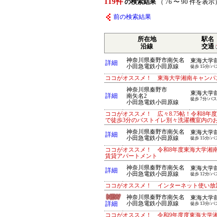
119件
の検索結果
（ 76 〜 90 件を表示
前の検索結果
所在地
駅名
沿線
交通
神奈川県秦野市南矢名
東海大学
詳細
小田急電鉄小田原線
徒歩 15分/バ
ココがオススメ！ 東海大学湘南キャンパ
神奈川県秦野市
東海大学
詳細
南矢名2
徒歩 7分/バス
小田急電鉄小田原線
ココがオススメ！ 広々8.75帖！令和8
で徒歩3分のバストイレ別々洗濯機室内の
神奈川県秦野市南矢名
東海大学
詳細
小田急電鉄小田原線
徒歩 15分/バ
ココがオススメ！ 令和8年度東海大学湘
賃貸アパートメント
神奈川県秦野市南矢名
東海大学
詳細
小田急電鉄小田原線
徒歩 12分/バ
ココがオススメ！ インターネット使い放
神奈川県秦野市南矢名
東海大学
詳細
小田急電鉄小田原線
徒歩 13分/バ
ココがオススメ！ 令和9年度度東海大学