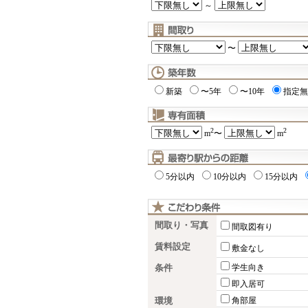
～
〜
新築
〜5年
〜10年
指定無
2
2
m
〜
m
5分以内
10分以内
15分以内
間取り・写真
間取図有り
賃料設定
敷金なし
条件
学生向き
即入居可
環境
角部屋