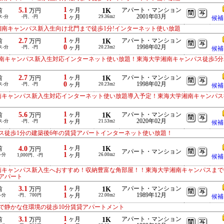
1
5.1
ヶ月
1K
アパート・マンション
前
万円
1
2001年03月
ス-分
-円、-円
ヶ月
29.36m
2
候補
湘南キャンパス新入生向け北門まで徒歩1分!インターネット使い放題
1
2.7
ヶ月
1K
アパート・マンション
前
万円
0
1998年02月
ス-分
-円、-円
ヶ月
20.23m
2
候補
南キャンパス新入生対応インターネット使い放題！東海大学湘南キャンパス徒歩5分
1
2.7
ヶ月
1K
アパート・マンション
前
万円
0
1998年02月
ス-分
-円、-円
ヶ月
20.23m
2
候補
南キャンパス新入生対応インターネット使い放題導入予定！東海大学湘南キャンパス
1
5.6
ヶ月
1K
アパート・マンション
前
万円
1
2020年02月
ス-分
-円、-円
ヶ月
21.53m
2
候補
ス徒歩1分の建築後6年の賃貸アパートインターネット使い放題！
1
4.0
ヶ月
1K
前
万円
アパート・マンション
1
-分
ヶ月
26.00m
1,000円、-円
2
候補
南キャンパス新入生へおすすめ！収納豊富な角部屋！！東海大学湘南キャンパスまで
アパート
1
3.1
ヶ月
1K
アパート・マンション
前
万円
1
1989年12月
-分
-円、 700円
ヶ月
22.00m
2
候補
で静かな住環境の徒歩10分賃貸アパートメント
1
3.1
ヶ月
1K
アパート・マンション
前
万円