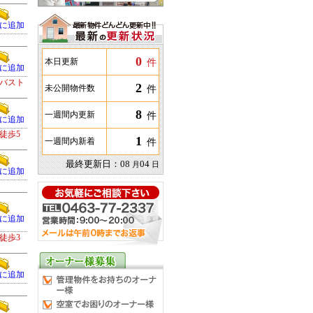
に追加
0
件
本日更新
に追加
バスト
2
件
未公開物件数
8
件
一週間内更新
に追加
徒歩5
1
件
一週間内新着
最終更新日：
08
04
月
日
に追加
に追加
徒歩3
に追加