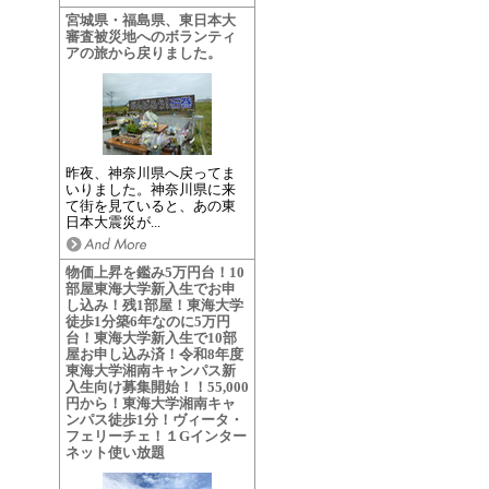
宮城県・福島県、東日本大
審査被災地へのボランティ
アの旅から戻りました。
昨夜、神奈川県へ戻ってま
いりました。神奈川県に来
て街を見ていると、あの東
日本大震災が...
物価上昇を鑑み5万円台！10
部屋東海大学新入生でお申
し込み！残1部屋！東海大学
徒歩1分築6年なのに5万円
台！東海大学新入生で10部
屋お申し込み済！令和8年度
東海大学湘南キャンパス新
入生向け募集開始！！55,000
円から！東海大学湘南キャ
ンパス徒歩1分！ヴィータ・
フェリーチェ！１Gインター
ネット使い放題