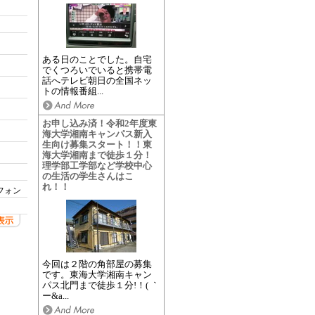
ある日のことでした。自宅
でくつろいでいると携帯電
話へテレビ朝日の全国ネッ
トの情報番組...
お申し込み済！令和2年度東
海大学湘南キャンパス新入
生向け募集スタート！！東
海大学湘南まで徒歩１分！
理学部工学部など学校中心
の生活の学生さんはこ
れ！！
フォン
今回は２階の角部屋の募集
です。東海大学湘南キャン
パス北門まで徒歩１分!！( ｀
ー&a...