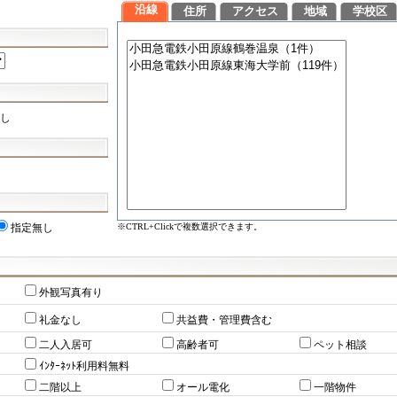
沿線
住所
アクセス
地域
学校区
し
※CTRL+Clickで複数選択できます。
指定無し
外観写真有り
礼金なし
共益費・管理費含む
二人入居可
高齢者可
ペット相談
ｲﾝﾀｰﾈｯﾄ利用料無料
二階以上
オール電化
一階物件