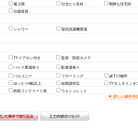
最上階
日当たり良好
閑静な住宅街
分譲賃貸
シャワー
室内洗濯機置場
TVドアホン付き
監視・防犯カメラ
バイク置場有り
駐車場有り
バルコニー
フローリング
値下げ物件
ゆったり8帖以上
短期貸対応
TVモニタインタ
鉄筋コンクリート造
ウォシュレット