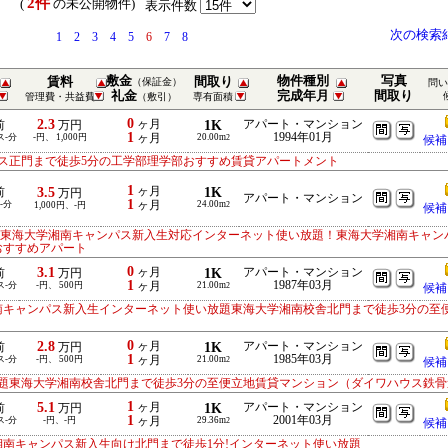
2件
） (
の未公開物件)
表示件数
次の検索
1
2
3
4
5
6
7
8
敷金
物件種別
写真
賃料
間取り
（保証金）
問い
礼金
完成年月
間取り
管理費・共益費
（敷引）
専有面積
0
2.3
ヶ月
1K
アパート・マンション
前
万円
1
1994年01月
ス-分
-円、 1,000円
ヶ月
20.00m
2
候補
ス正門まで徒歩5分の工学部理学部おすすめ賃貸アパートメント
1
3.5
ヶ月
1K
前
万円
アパート・マンション
1
-分
ヶ月
24.00m
1,000円、-円
2
候補
年度東海大学湘南キャンパス新入生対応インターネット使い放題！東海大学湘南キャン
おすすめアパート
0
3.1
ヶ月
1K
アパート・マンション
前
万円
1
1987年03月
ス-分
-円、 500円
ヶ月
21.00m
2
候補
南キャンパス新入生インターネット使い放題東海大学湘南校舎北門まで徒歩3分の至
0
2.8
ヶ月
1K
アパート・マンション
前
万円
1
1985年03月
ス-分
-円、 500円
ヶ月
21.00m
2
候補
題東海大学湘南校舎北門まで徒歩3分の至便立地賃貸マンション（ダイワハウス鉄骨
1
5.1
ヶ月
1K
アパート・マンション
前
万円
1
2001年03月
ス-分
-円、-円
ヶ月
29.36m
2
候補
湘南キャンパス新入生向け北門まで徒歩1分!インターネット使い放題