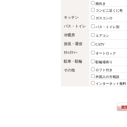
南向き
コンビニ近くに有
キッチン
ガスコンロ
バス・トイレ
バス・トイレ別
冷暖房
エアコン
放送・通信
CATV
ｾｷｭﾘﾃｨｰ
オートロック
駐車・駐輪
駐輪場有り
その他
ロフト付き
外国人の方相談
インターネット無料