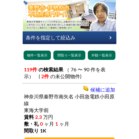
119件
の検索結果
（ 76 〜 90 件を表
示） (
2件
の未公開物件)
候補に追加
神奈川県秦野市南矢名
小田急電鉄小田原
線
東海大学前
2.3
万円
0
ヶ月
1
ヶ月
1K