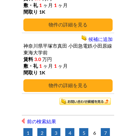
1
ヶ月
1
ヶ月
1K
詳細
候補に追加
神奈川県平塚市真田
小田急電鉄小田原線
東海大学前
3.0
万円
1
ヶ月
1
ヶ月
1K
詳細
前の検索結果
1
2
3
4
5
6
7