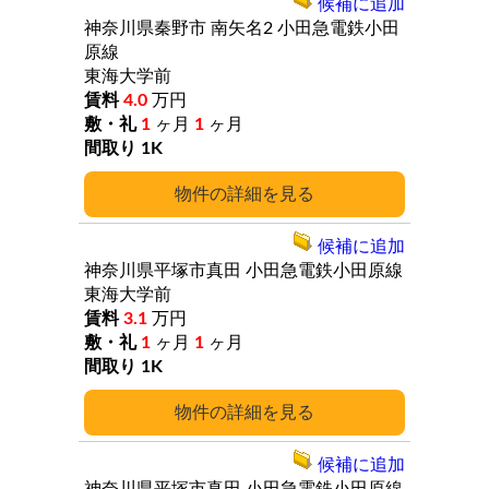
候補に追加
神奈川県秦野市
南矢名2
小田急電鉄小田
原線
東海大学前
4.0
万円
1
ヶ月
1
ヶ月
1K
詳細
候補に追加
神奈川県平塚市真田
小田急電鉄小田原線
東海大学前
3.1
万円
1
ヶ月
1
ヶ月
1K
詳細
候補に追加