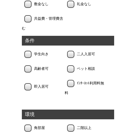
敷金なし
礼金なし
共益費・管理費含
む
条件
学生向き
二人入居可
高齢者可
ペット相談
ｲﾝﾀｰﾈｯﾄ利用料無
即入居可
料
環境
角部屋
二階以上