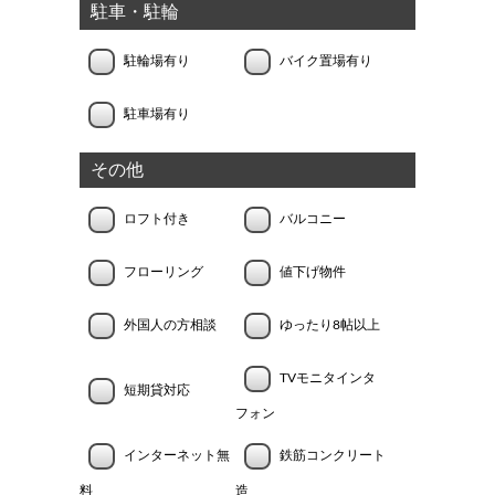
駐車・駐輪
駐輪場有り
バイク置場有り
駐車場有り
その他
ロフト付き
バルコニー
フローリング
値下げ物件
外国人の方相談
ゆったり8帖以上
TVモニタインタ
短期貸対応
フォン
インターネット無
鉄筋コンクリート
料
造