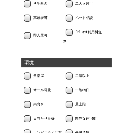
学生向き
二人入居可
高齢者可
ペット相談
ｲﾝﾀｰﾈｯﾄ利用料無
即入居可
料
環境
角部屋
二階以上
オール電化
一階物件
南向き
最上階
日当たり良好
閑静な住宅街
コンビニ近くに有
分譲賃貸