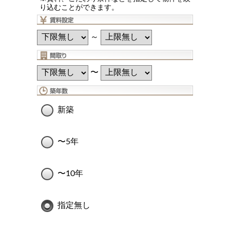
り込むことができます。
～
〜
新築
〜5年
〜10年
指定無し