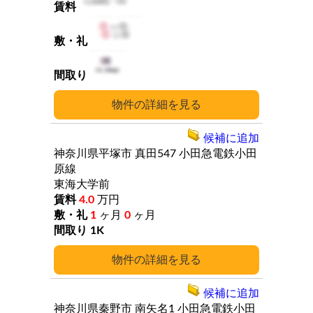
詳細
候補に追加
神奈川県平塚市
真田547
小田急電鉄小田
原線
東海大学前
4.0
万円
1
ヶ月
0
ヶ月
1K
詳細
候補に追加
神奈川県秦野市
南矢名1
小田急電鉄小田