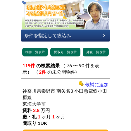
119件
の検索結果
（ 76 〜 90 件を表
示） (
2件
の未公開物件)
候補に追加
神奈川県秦野市
南矢名3
小田急電鉄小田
原線
東海大学前
3.8
万円
1
ヶ月
1
ヶ月
1DK