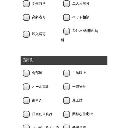
学生向き
二人入居可
高齢者可
ペット相談
ｲﾝﾀｰﾈｯﾄ利用料無
即入居可
料
環境
角部屋
二階以上
オール電化
一階物件
南向き
最上階
日当たり良好
閑静な住宅街
コンビニ近くに有
分譲賃貸