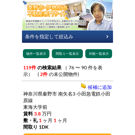
119件
の検索結果
（ 76 〜 90 件を表
示） (
2件
の未公開物件)
候補に追加
神奈川県秦野市
南矢名3
小田急電鉄小田
原線
東海大学前
3.8
万円
1
ヶ月
1
ヶ月
1DK