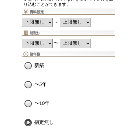
り込むことができます。
～
〜
新築
〜5年
〜10年
指定無し