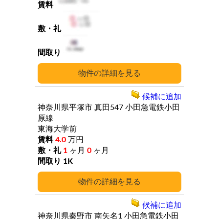
詳細
候補に追加
神奈川県平塚市
真田547
小田急電鉄小田
原線
東海大学前
4.0
万円
1
ヶ月
0
ヶ月
1K
詳細
候補に追加
神奈川県秦野市
南矢名1
小田急電鉄小田