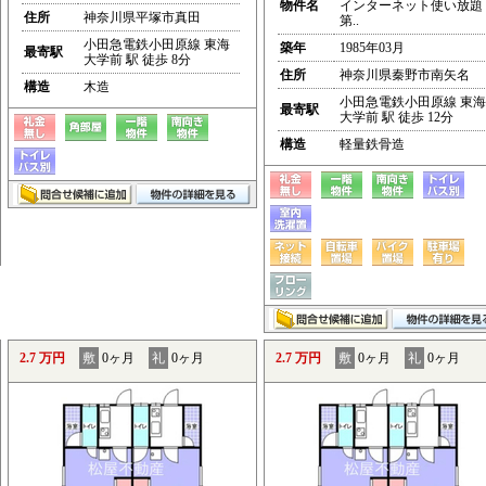
物件名
インターネット使い放題
住所
神奈川県平塚市真田
第..
小田急電鉄小田原線 東海
築年
1985年03月
最寄駅
大学前 駅 徒歩 8分
住所
神奈川県秦野市南矢名
構造
木造
小田急電鉄小田原線 東海
最寄駅
大学前 駅 徒歩 12分
構造
軽量鉄骨造
2.7 万円
敷
0ヶ月
礼
0ヶ月
2.7 万円
敷
0ヶ月
礼
0ヶ月