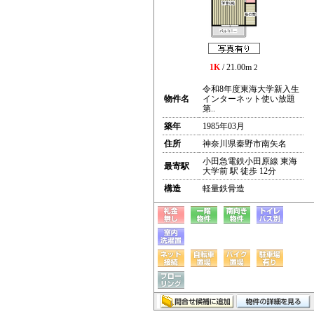
1K
/ 21.00m
2
令和8年度東海大学新入生
物件名
インターネット使い放題
第..
築年
1985年03月
住所
神奈川県秦野市南矢名
小田急電鉄小田原線 東海
最寄駅
大学前 駅 徒歩 12分
構造
軽量鉄骨造