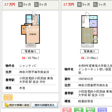
2.7 万円
敷
0ヶ月
礼
0ヶ月
2.7 万円
敷
0ヶ月
礼
1ヶ月
1K
/ 18.79m
1K
/ 21.00m
2
2
物件名
シャンティC
令和8年度東海大学新入
物件名
インターネット使い放題
住所
神奈川県平塚市南金目
第..
小田急電鉄小田原線 東海
築年
1985年03月
最寄駅
大学前 駅 徒歩 30分
住所
神奈川県秦野市南矢名
構造
木造
小田急電鉄小田原線 東海
最寄駅
大学前 駅 徒歩 12分
構造
軽量鉄骨造