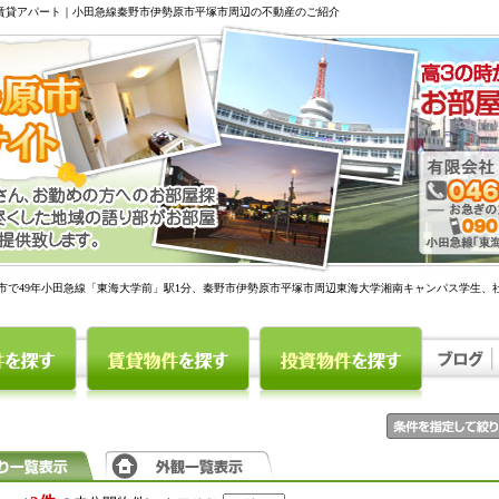
駅賃貸アパート｜小田急線秦野市伊勢原市平塚市周辺の不動産のご紹介
市で49年小田急線「東海大学前」駅1分、秦野市伊勢原市平塚市周辺東海大学湘南キャンパス学生、