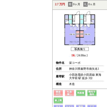
2.7 万円
敷
0ヶ月
礼
0ヶ月
1K
/ 24.00m
2
物件名
栄コーポ
住所
神奈川県秦野市南矢名1
小田急電鉄小田原線 東海
最寄駅
大学前 駅 徒歩 3分
構造
木造