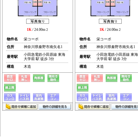
1K
/ 24.00m
1K
/ 24.00m
2
2
物件名
栄コーポ
物件名
栄コーポ
住所
神奈川県秦野市南矢名1
住所
神奈川県秦野市南矢名1
小田急電鉄小田原線 東海
小田急電鉄小田原線 東海
最寄駅
最寄駅
大学前 駅 徒歩 3分
大学前 駅 徒歩 3分
構造
木造
構造
木造