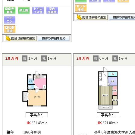
2.8 万円
敷
1ヶ月
礼
1ヶ月
2.8 万円
敷
0ヶ月
礼
1ヶ月
1K
/ 21.48m
1K
/ 21.00m
2
2
築年
1995年04月
令和8年度東海大学新入