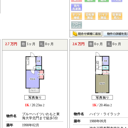
2.7 万円
敷
1ヶ月
礼
0ヶ月
2.6 万円
敷
0ヶ月
礼
0ヶ月
1K
/ 20.23m
1K
/ 20.46m
2
2
ブルーハイツいわもと東
物件名
ハイツ・ライラック
物件名
海大学北門まで徒歩5分
築年
1988年09月
築年
1998年02月