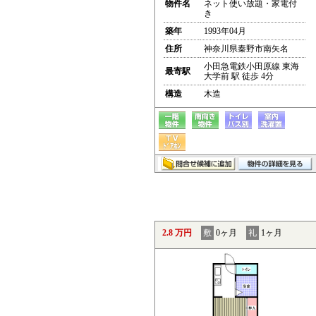
物件名
ネット使い放題・家電付
き
築年
1993年04月
住所
神奈川県秦野市南矢名
小田急電鉄小田原線 東海
最寄駅
大学前 駅 徒歩 4分
構造
木造
2.8 万円
敷
0ヶ月
礼
1ヶ月