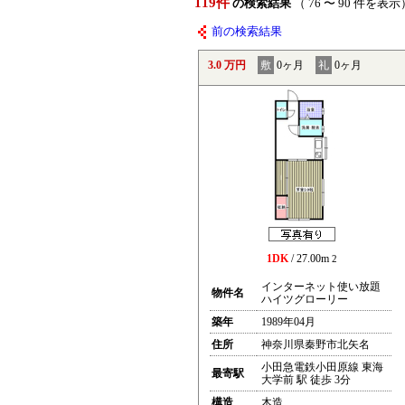
119件
の検索結果
（ 76 〜 90 件を表示
前の検索結果
3.0 万円
敷
0ヶ月
礼
0ヶ月
1DK
/ 27.00m
2
インターネット使い放題
物件名
ハイツグローリー
築年
1989年04月
住所
神奈川県秦野市北矢名
小田急電鉄小田原線 東海
最寄駅
大学前 駅 徒歩 3分
構造
木造