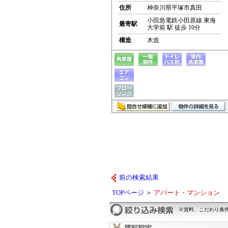
住所
神奈川県平塚市真田
小田急電鉄小田原線 東海
最寄駅
大学前 駅 徒歩 10分
構造
木造
前の検索結果
TOPページ
＞
アパート・マンション
※賃料、こだわり条