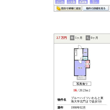
2.7 万円
敷
1ヶ月
礼
0ヶ月
1K
/ 20.23m
2
ブルーハイツいわもと東
物件名
海大学北門まで徒歩5分
築年
1998年02月