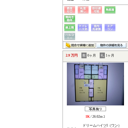
2.9 万円
敷
0ヶ月
礼
1ヶ月
1K
/ 26.02m
2
ドリームハイツI（ワン）