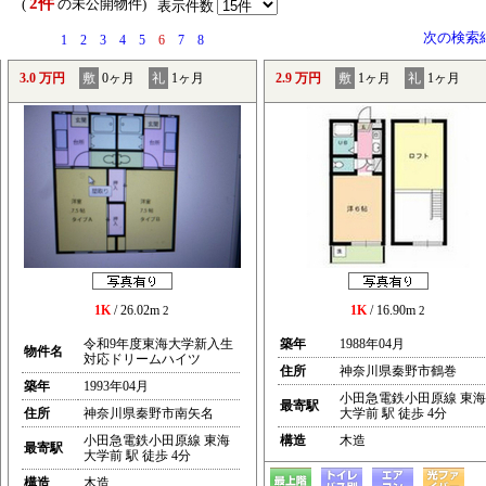
2件
） (
の未公開物件)
表示件数
次の検索
1
2
3
4
5
6
7
8
3.0 万円
敷
0ヶ月
礼
1ヶ月
2.9 万円
敷
1ヶ月
礼
1ヶ月
1K
/ 26.02m
1K
/ 16.90m
2
2
令和9年度東海大学新入生
築年
1988年04月
物件名
対応ドリームハイツ
住所
神奈川県秦野市鶴巻
築年
1993年04月
小田急電鉄小田原線 東海
最寄駅
住所
神奈川県秦野市南矢名
大学前 駅 徒歩 4分
小田急電鉄小田原線 東海
構造
木造
最寄駅
大学前 駅 徒歩 4分
構造
木造