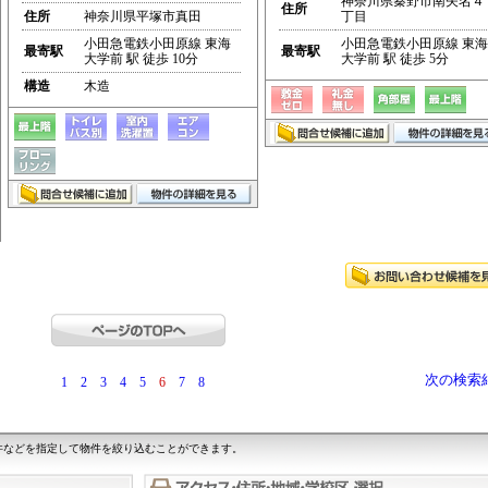
神奈川県秦野市南矢名４
住所
住所
神奈川県平塚市真田
丁目
小田急電鉄小田原線 東海
小田急電鉄小田原線 東海
最寄駅
最寄駅
大学前 駅 徒歩 10分
大学前 駅 徒歩 5分
構造
木造
次の検索
1
2
3
4
5
6
7
8
件などを指定して物件を絞り込むことができます。