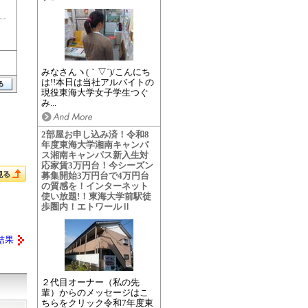
みなさんヽ(｀▽´)/こんにち
は!!本日は当社アルバイトの
現役東海大学女子学生つぐ
み...
2部屋お申し込み済！令和8
年度東海大学湘南キャンパ
ス湘南キャンパス新入生対
応家賃3万円台！今シーズン
募集開始3万円台で4万円台
の質感を！インターネット
使い放題!！東海大学前駅徒
歩圏内！エトワールⅡ
結果
２代目オーナー（私の先
輩）からのメッセージはこ
ちらをクリック令和7年度東