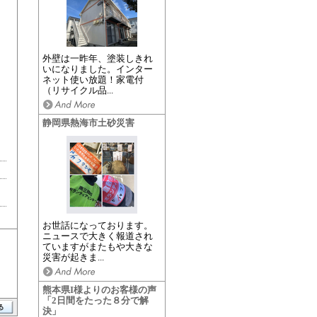
外壁は一昨年、塗装しきれ
いになりました。インター
ネット使い放題！家電付
（リサイクル品...
静岡県熱海市土砂災害
お世話になっております。
ニュースで大きく報道され
ていますがまたもや大きな
災害が起きま...
熊本県I様よりのお客様の声
「2日間をたった８分で解
決」