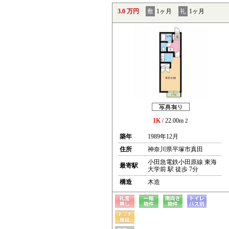
3.0 万円
敷
1ヶ月
礼
1ヶ月
1K
/ 22.00m
2
築年
1989年12月
住所
神奈川県平塚市真田
小田急電鉄小田原線 東海
最寄駅
大学前 駅 徒歩 7分
構造
木造