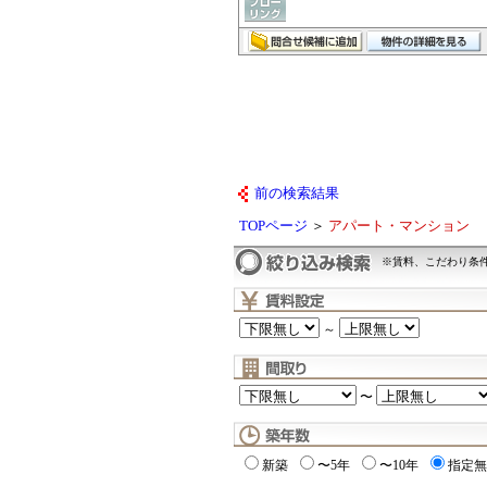
前の検索結果
TOPページ
＞
アパート・マンション
※賃料、こだわり条
～
〜
新築
〜5年
〜10年
指定無