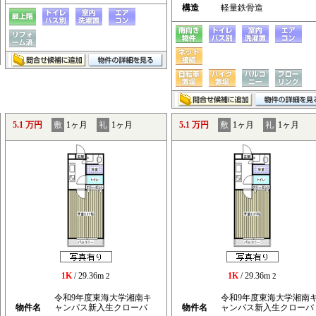
構造
軽量鉄骨造
5.1 万円
敷
1ヶ月
礼
1ヶ月
5.1 万円
敷
1ヶ月
礼
1ヶ月
1K
/ 29.36m
1K
/ 29.36m
2
2
令和9年度東海大学湘南キ
令和9年度東海大学湘南
物件名
ャンパス新入生クローバ
物件名
ャンパス新入生クローバ