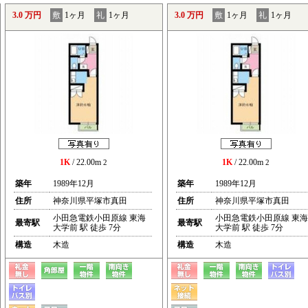
3.0 万円
敷
1ヶ月
礼
1ヶ月
3.0 万円
敷
1ヶ月
礼
1ヶ月
1K
/ 22.00m
1K
/ 22.00m
2
2
築年
1989年12月
築年
1989年12月
住所
神奈川県平塚市真田
住所
神奈川県平塚市真田
小田急電鉄小田原線 東海
小田急電鉄小田原線 東海
最寄駅
最寄駅
大学前 駅 徒歩 7分
大学前 駅 徒歩 7分
構造
木造
構造
木造