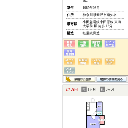
第..
築年
1985年03月
住所
神奈川県秦野市南矢名
小田急電鉄小田原線 東海
最寄駅
大学前 駅 徒歩 12分
構造
軽量鉄骨造
2.7 万円
敷
1ヶ月
礼
0ヶ月