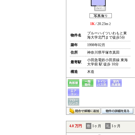
1K
/ 20.23m
2
ブルーハイツいわもと東
物件名
海大学北門まで徒歩5分
築年
1998年02月
住所
神奈川県平塚市真田
小田急電鉄小田原線 東海
最寄駅
大学前 駅 徒歩 10分
構造
木造
4.0 万円
敷
1ヶ月
礼
1ヶ月