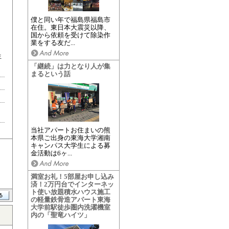
僕と同い年で福島県福島市
在住。東日本大震災以降、
国から依頼を受けて除染作
業をする友だ...
生
「継続」は力となり人が集
まるという話
当社アパートお住まいの熊
本県ご出身の東海大学湘南
キャンパス大学生による募
金活動は6ヶ...
満室お礼！5部屋お申し込み
済！2万円台でインターネッ
ト使い放題積水ハウス施工
の軽量鉄骨造アパート東海
大学前駅徒歩圏内洗濯機室
内の「聖竜ハイツ」