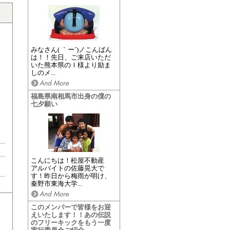
みなさん( ｀ー´)ノこんばん
は！！先日、ご来店いただ
いた熊本県のＩ様より励ま
しのメ...
福島県南相馬市出身の僕の
七夕願い
こんにちは！松屋不動産
アルバイトの佐藤晃大で
す！昨日から梅雨が明け、
秦野市東海大学...
このメンバーで皆様をお迎
えいたします！！あの伝説
のフリーキックをもう一度