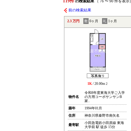
119件
の検索結果
（ 76 〜 90 件を表示
前の検索結果
2.3 万円
敷
0ヶ月
礼
1ヶ月
1K
/ 20.00m
2
令和8年度東海大学ご入学
物件名
の方用コーポサンサンB
家..
築年
1994年01月
住所
神奈川県秦野市南矢名
小田急電鉄小田原線 東海
最寄駅
大学前 駅 徒歩 15分