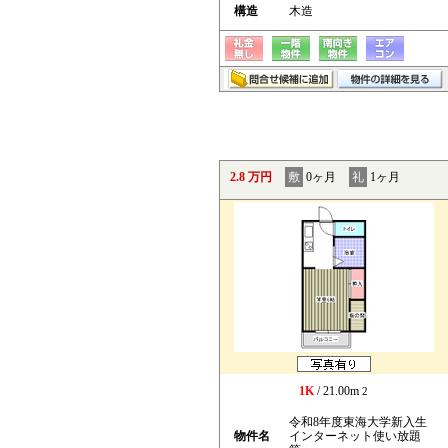
構造
木造
2.8 万円
敷
0ヶ月
礼
1ヶ月
1K
/ 21.00m
2
令和8年度東海大学新入生
物件名
インターネット使い放題