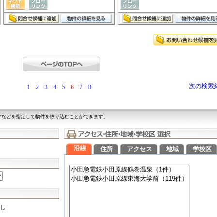
次の検索
1
2
3
4
5
6
7
8
件などを指定して物件を絞り込むことができます。
沿線
住所
アクセス
地域
学校区
し