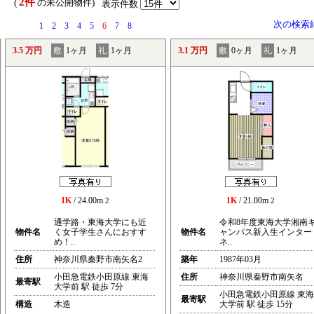
2件
） (
の未公開物件)
表示件数
次の検索
1
2
3
4
5
6
7
8
3.5 万円
敷
1ヶ月
礼
1ヶ月
3.1 万円
敷
0ヶ月
礼
1ヶ月
1K
/ 24.00m
1K
/ 21.00m
2
2
通学路・東海大学にも近
令和8年度東海大学湘南
物件名
く女子学生さんにおすす
物件名
ャンパス新入生インター
め！..
ネ..
住所
神奈川県秦野市南矢名2
築年
1987年03月
小田急電鉄小田原線 東海
住所
神奈川県秦野市南矢名
最寄駅
大学前 駅 徒歩 7分
小田急電鉄小田原線 東海
最寄駅
構造
木造
大学前 駅 徒歩 15分