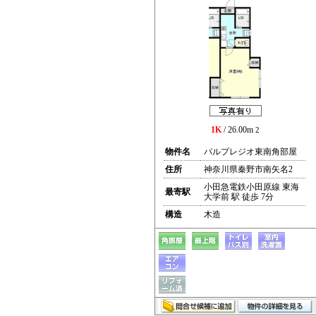
1K
/ 26.00m
2
物件名
パルプレジオ東南角部屋
住所
神奈川県秦野市南矢名2
小田急電鉄小田原線 東海
最寄駅
大学前 駅 徒歩 7分
構造
木造