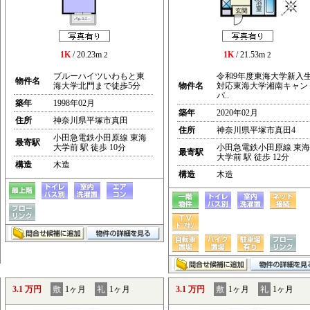
1K
/ 20.23m
1K
/ 21.53m
2
2
ブルーハイツいわもと東
令和9年度東海大学新入
物件名
海大学北門まで徒歩5分
物件名
対応東海大学湘南キャン
パ..
築年
1998年02月
築年
2020年02月
住所
神奈川県平塚市真田
住所
神奈川県平塚市真田4
小田急電鉄小田原線 東海
最寄駅
大学前 駅 徒歩 10分
小田急電鉄小田原線 東海
最寄駅
大学前 駅 徒歩 12分
構造
木造
構造
木造
3.1 万円
敷
1ヶ月
礼
1ヶ月
3.1 万円
敷
1ヶ月
礼
1ヶ月