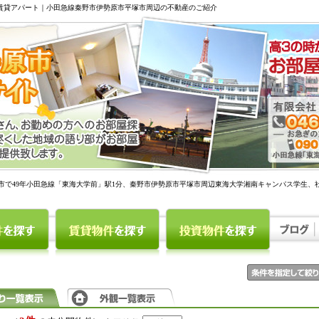
駅賃貸アパート｜小田急線秦野市伊勢原市平塚市周辺の不動産のご紹介
市で49年小田急線「東海大学前」駅1分、秦野市伊勢原市平塚市周辺東海大学湘南キャンパス学生、