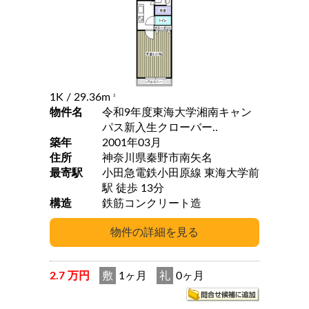
1K
/ 29.36m
2
物件名
令和9年度東海大学湘南キャン
パス新入生クローバー..
築年
2001年03月
住所
神奈川県秦野市南矢名
最寄駅
小田急電鉄小田原線 東海大学前
駅 徒歩 13分
構造
鉄筋コンクリート造
2.7 万円
敷
1ヶ月
礼
0ヶ月