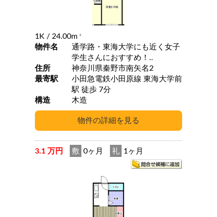
1K
/ 24.00m
2
物件名
通学路・東海大学にも近く女子
学生さんにおすすめ！..
住所
神奈川県秦野市南矢名2
最寄駅
小田急電鉄小田原線 東海大学前
駅 徒歩 7分
構造
木造
3.1 万円
敷
0ヶ月
礼
1ヶ月