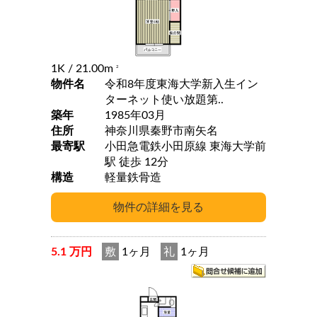
1K
/ 21.00m
2
物件名
令和8年度東海大学新入生イン
ターネット使い放題第..
築年
1985年03月
住所
神奈川県秦野市南矢名
最寄駅
小田急電鉄小田原線 東海大学前
駅 徒歩 12分
構造
軽量鉄骨造
5.1 万円
敷
1ヶ月
礼
1ヶ月