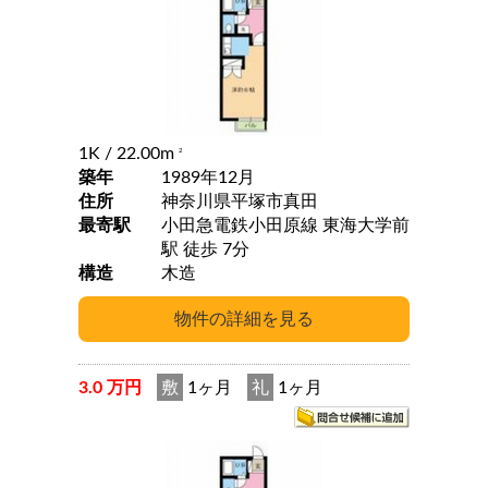
1K
/ 22.00m
2
築年
1989年12月
住所
神奈川県平塚市真田
最寄駅
小田急電鉄小田原線 東海大学前
駅 徒歩 7分
構造
木造
3.0 万円
敷
1ヶ月
礼
1ヶ月