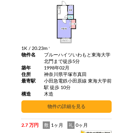
1K
/ 20.23m
2
物件名
ブルーハイツいわもと東海大学
北門まで徒歩5分
築年
1998年02月
住所
神奈川県平塚市真田
最寄駅
小田急電鉄小田原線 東海大学前
駅 徒歩 10分
構造
木造
2.7 万円
敷
1ヶ月
礼
0ヶ月