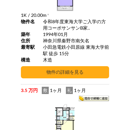
1K
/ 20.00m
2
物件名
令和8年度東海大学ご入学の方
用コーポサンサンB家..
築年
1994年01月
住所
神奈川県秦野市南矢名
最寄駅
小田急電鉄小田原線 東海大学前
駅 徒歩 15分
構造
木造
3.5 万円
敷
1ヶ月
礼
1ヶ月