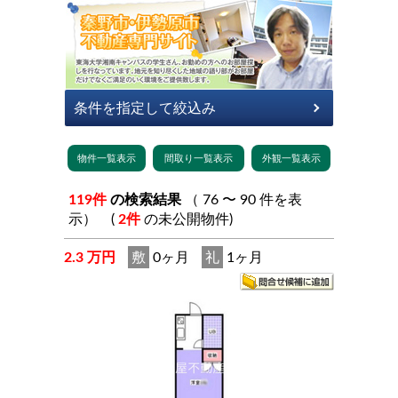
119件
の検索結果
（ 76 〜 90 件を表
示） (
2件
の未公開物件)
2.3 万円
敷
0ヶ月
礼
1ヶ月