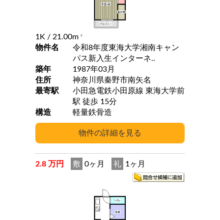
1K
/ 21.00m
2
物件名
令和8年度東海大学湘南キャン
パス新入生インターネ..
築年
1987年03月
住所
神奈川県秦野市南矢名
最寄駅
小田急電鉄小田原線 東海大学前
駅 徒歩 15分
構造
軽量鉄骨造
2.8 万円
敷
0ヶ月
礼
1ヶ月