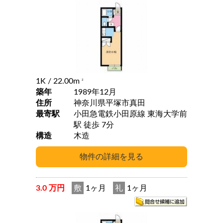
1K
/ 22.00m
2
築年
1989年12月
住所
神奈川県平塚市真田
最寄駅
小田急電鉄小田原線 東海大学前
駅 徒歩 7分
構造
木造
3.0 万円
敷
1ヶ月
礼
1ヶ月