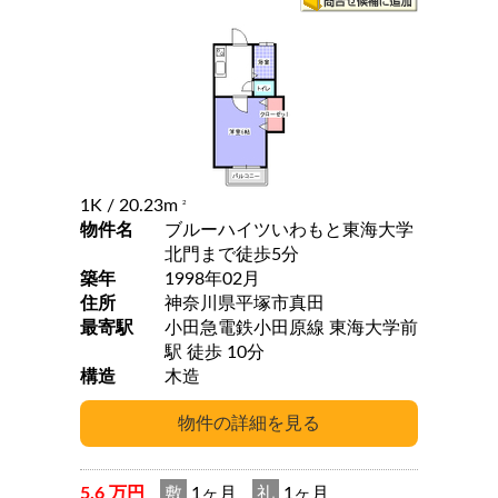
1K
/ 20.23m
2
物件名
ブルーハイツいわもと東海大学
北門まで徒歩5分
築年
1998年02月
住所
神奈川県平塚市真田
最寄駅
小田急電鉄小田原線 東海大学前
駅 徒歩 10分
構造
木造
5.6 万円
敷
1ヶ月
礼
1ヶ月