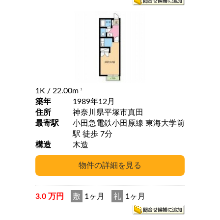
1K
/ 22.00m
2
築年
1989年12月
住所
神奈川県平塚市真田
最寄駅
小田急電鉄小田原線 東海大学前
駅 徒歩 7分
構造
木造
3.0 万円
敷
1ヶ月
礼
1ヶ月