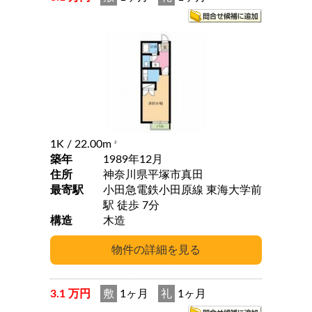
1K
/ 22.00m
2
築年
1989年12月
住所
神奈川県平塚市真田
最寄駅
小田急電鉄小田原線 東海大学前
駅 徒歩 7分
構造
木造
3.1 万円
敷
1ヶ月
礼
1ヶ月