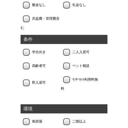
敷金なし
礼金なし
共益費・管理費含
む
条件
学生向き
二人入居可
高齢者可
ペット相談
ｲﾝﾀｰﾈｯﾄ利用料無
即入居可
料
環境
角部屋
二階以上