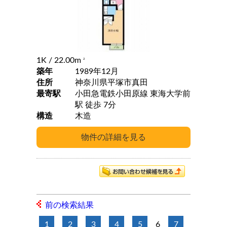
1K
/ 22.00m
2
築年
1989年12月
住所
神奈川県平塚市真田
最寄駅
小田急電鉄小田原線 東海大学前
駅 徒歩 7分
構造
木造
前の検索結果
1
2
3
4
5
6
7