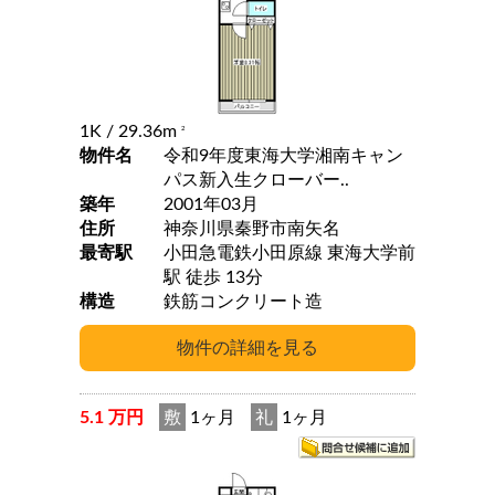
1K
/ 29.36m
2
物件名
令和9年度東海大学湘南キャン
パス新入生クローバー..
築年
2001年03月
住所
神奈川県秦野市南矢名
最寄駅
小田急電鉄小田原線 東海大学前
駅 徒歩 13分
構造
鉄筋コンクリート造
5.1 万円
敷
1ヶ月
礼
1ヶ月