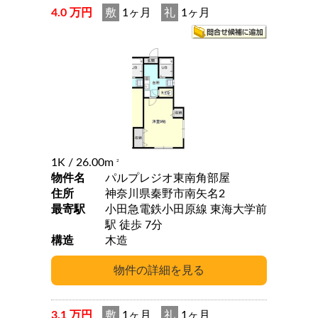
4.0 万円
敷
1ヶ月
礼
1ヶ月
1K
/ 26.00m
2
物件名
パルプレジオ東南角部屋
住所
神奈川県秦野市南矢名2
最寄駅
小田急電鉄小田原線 東海大学前
駅 徒歩 7分
構造
木造
3.1 万円
敷
1ヶ月
礼
1ヶ月