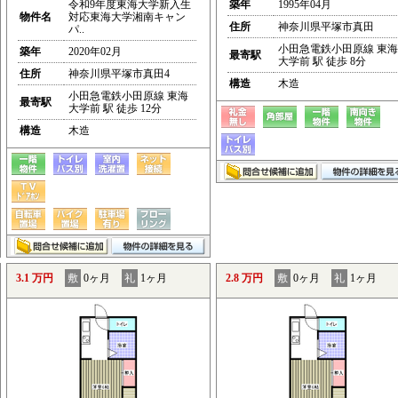
令和9年度東海大学新入生
築年
1995年04月
物件名
対応東海大学湘南キャン
住所
神奈川県平塚市真田
パ..
小田急電鉄小田原線 東海
築年
2020年02月
最寄駅
大学前 駅 徒歩 8分
住所
神奈川県平塚市真田4
構造
木造
小田急電鉄小田原線 東海
最寄駅
大学前 駅 徒歩 12分
構造
木造
3.1 万円
敷
0ヶ月
礼
1ヶ月
2.8 万円
敷
0ヶ月
礼
1ヶ月