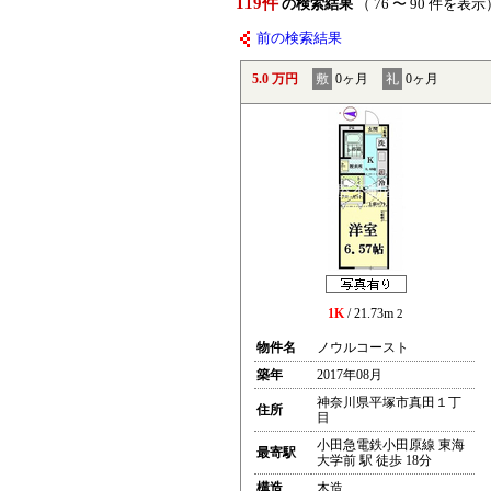
119件
の検索結果
（ 76 〜 90 件を表示
前の検索結果
5.0 万円
敷
0ヶ月
礼
0ヶ月
1K
/ 21.73m
2
物件名
ノウルコースト
築年
2017年08月
神奈川県平塚市真田１丁
住所
目
小田急電鉄小田原線 東海
最寄駅
大学前 駅 徒歩 18分
構造
木造