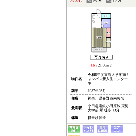
3.0 万円
敷
0ヶ月
礼
1ヶ月
1K
/ 21.00m
2
令和8年度東海大学湘南キ
物件名
ャンパス新入生インター
ネ..
築年
1987年03月
住所
神奈川県秦野市南矢名
小田急電鉄小田原線 東海
最寄駅
大学前 駅 徒歩 13分
構造
軽量鉄骨造