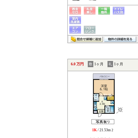
6.0 万円
敷
1ヶ月
礼
1ヶ月
1K
/ 21.53m
2