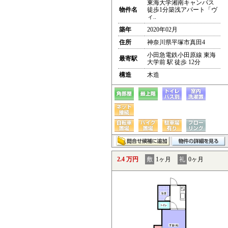
東海大学湘南キャンパス
物件名
徒歩1分築浅アパート「ヴ
ィ..
築年
2020年02月
住所
神奈川県平塚市真田4
小田急電鉄小田原線 東海
最寄駅
大学前 駅 徒歩 12分
構造
木造
2.4 万円
敷
1ヶ月
礼
0ヶ月