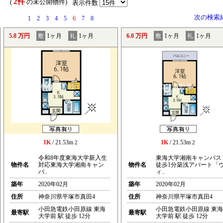
2件
） (
の未公開物件)
表示件数
次の検索
1
2
3
4
5
6
7
8
5.8 万円
敷
1ヶ月
礼
1ヶ月
6.0 万円
敷
1ヶ月
礼
1ヶ月
1K
/ 21.53m
1K
/ 21.53m
2
2
令和8年度東海大学新入生
東海大学湘南キャンパス
物件名
対応東海大学湘南キャン
物件名
徒歩1分築浅アパート「
パ..
ィ..
築年
2020年02月
築年
2020年02月
住所
神奈川県平塚市真田4
住所
神奈川県平塚市真田4
小田急電鉄小田原線 東海
小田急電鉄小田原線 東海
最寄駅
最寄駅
大学前 駅 徒歩 12分
大学前 駅 徒歩 12分