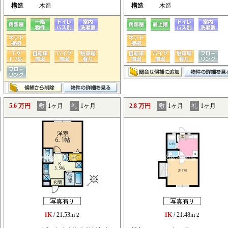
構造
木造
構造
木造
5.6 万円
敷
1ヶ月
礼
1ヶ月
2.8 万円
敷
1ヶ月
礼
1ヶ月
1K
/ 21.53m
1K
/ 21.48m
2
2