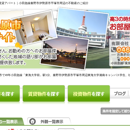
駅賃貸アパート｜小田急線秦野市伊勢原市平塚市周辺の不動産のご紹介
市で49年小田急線「東海大学前」駅1分、秦野市伊勢原市平塚市周辺東海大学湘南キャンパス学生、