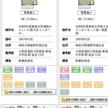
1K
/ 21.00m
1K
/ 21.00m
2
2
令和8年度東海大学湘南キ
令和8年度東海大学新入
物件名
ャンパス新入生インター
物件名
インターネット使い放題
ネ..
第..
築年
1987年03月
築年
1985年03月
住所
神奈川県秦野市南矢名
住所
神奈川県秦野市南矢名
小田急電鉄小田原線 東海
小田急電鉄小田原線 東海
最寄駅
最寄駅
大学前 駅 徒歩 15分
大学前 駅 徒歩 12分
構造
軽量鉄骨造
構造
軽量鉄骨造