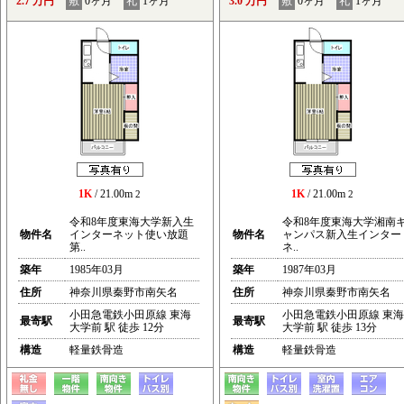
2.7 万円
敷
0ヶ月
礼
1ヶ月
3.0 万円
敷
0ヶ月
礼
1ヶ月
1K
/ 21.00m
1K
/ 21.00m
2
2
令和8年度東海大学新入生
令和8年度東海大学湘南
物件名
インターネット使い放題
物件名
ャンパス新入生インター
第..
ネ..
築年
1985年03月
築年
1987年03月
住所
神奈川県秦野市南矢名
住所
神奈川県秦野市南矢名
小田急電鉄小田原線 東海
小田急電鉄小田原線 東海
最寄駅
最寄駅
大学前 駅 徒歩 12分
大学前 駅 徒歩 13分
構造
軽量鉄骨造
構造
軽量鉄骨造