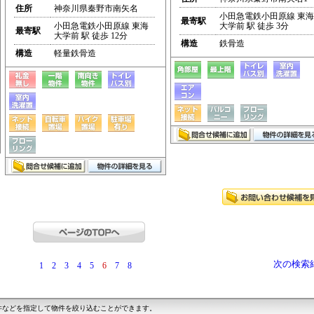
住所
神奈川県秦野市南矢名
小田急電鉄小田原線 東海
最寄駅
小田急電鉄小田原線 東海
大学前 駅 徒歩 3分
最寄駅
大学前 駅 徒歩 12分
構造
鉄骨造
構造
軽量鉄骨造
次の検索
1
2
3
4
5
6
7
8
件などを指定して物件を絞り込むことができます。