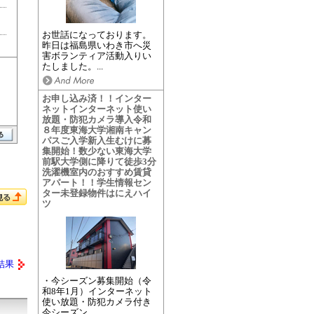
お世話になっております。
昨日は福島県いわき市へ災
害ボランティア活動入りい
たしました。...
お申し込み済！！インター
ネットインターネット使い
放題・防犯カメラ導入令和
８年度東海大学湘南キャン
パスご入学新入生むけに募
集開始！数少ない東海大学
前駅大学側に降りて徒歩3分
洗濯機室内のおすすめ賃貸
アパート！！学生情報セン
ター未登録物件はにえハイ
ツ
結果
・今シーズン募集開始（令
和8年1月）インターネット
使い放題・防犯カメラ付き
今シーズン...