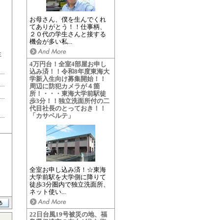
お母さん、僕を生んでくれ
てありがとう！！仕事柄、
２０代の学生さんと接する
機会が多い私...
生
4万円台！全室4部屋お申し
込み済！！令和8年度東海大
学新入生向け募集開始！！
周辺に防犯カメラが４箇
所！・・・東海大学前駅徒
歩3分！！独立洗面所付の二
代目社長のとっておき！！
「カサベルテ」
全室お申し込み済！☆東海
大学前駅を大学側に降りて
徒歩3分圏内で独立洗面所、
ネット使い...
22日台風19号被災の地、福