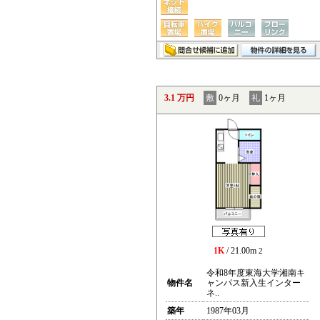
3.1 万円
敷
0ヶ月
礼
1ヶ月
1K
/ 21.00m
2
令和8年度東海大学湘南キ
物件名
ャンパス新入生インター
ネ..
築年
1987年03月