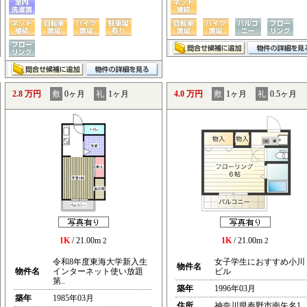
2.8 万円
敷
0ヶ月
礼
1ヶ月
4.0 万円
敷
1ヶ月
礼
0.5ヶ月
1K
/ 21.00m
1K
/ 21.00m
2
2
令和8年度東海大学新入生
女子学生におすすめ小川
物件名
物件名
インターネット使い放題
ビル
第..
築年
1996年03月
築年
1985年03月
住所
神奈川県秦野市南矢名1