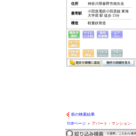
住所
神奈川県秦野市南矢名
小田急電鉄小田原線 東海
最寄駅
大学前 駅 徒歩 15分
構造
軽量鉄骨造
前の検索結果
TOPページ
＞
アパート・マンション
※賃料、こだわり条