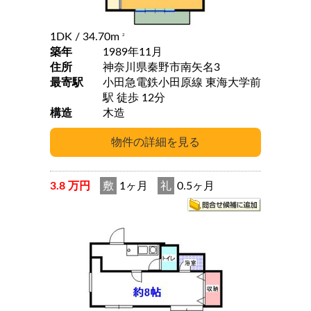
1DK
/ 34.70m
2
築年
1989年11月
住所
神奈川県秦野市南矢名3
最寄駅
小田急電鉄小田原線 東海大学前
駅 徒歩 12分
構造
木造
3.8 万円
敷
1ヶ月
礼
0.5ヶ月