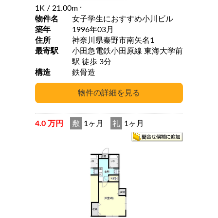
1K
/ 21.00m
2
物件名
女子学生におすすめ小川ビル
築年
1996年03月
住所
神奈川県秦野市南矢名1
最寄駅
小田急電鉄小田原線 東海大学前
駅 徒歩 3分
構造
鉄骨造
4.0 万円
敷
1ヶ月
礼
1ヶ月