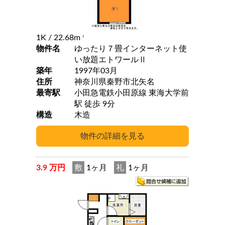
1K
/ 22.68m
2
物件名
ゆったり７畳インターネット使
い放題エトワールⅡ
築年
1997年03月
住所
神奈川県秦野市北矢名
最寄駅
小田急電鉄小田原線 東海大学前
駅 徒歩 9分
構造
木造
3.9 万円
敷
1ヶ月
礼
1ヶ月