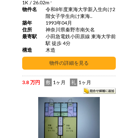
1K
/ 26.02m
2
物件名
令和8年度東海大学新入生向け2
階女子学生向け東海..
築年
1993年04月
住所
神奈川県秦野市南矢名
最寄駅
小田急電鉄小田原線 東海大学前
駅 徒歩 4分
構造
木造
3.8 万円
敷
1ヶ月
礼
1ヶ月