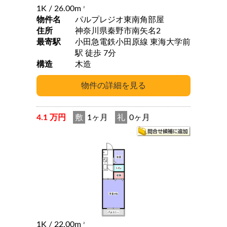
1K
/ 26.00m
2
物件名
パルプレジオ東南角部屋
住所
神奈川県秦野市南矢名2
最寄駅
小田急電鉄小田原線 東海大学前
駅 徒歩 7分
構造
木造
4.1 万円
敷
1ヶ月
礼
0ヶ月
1K
/ 22.00m
2