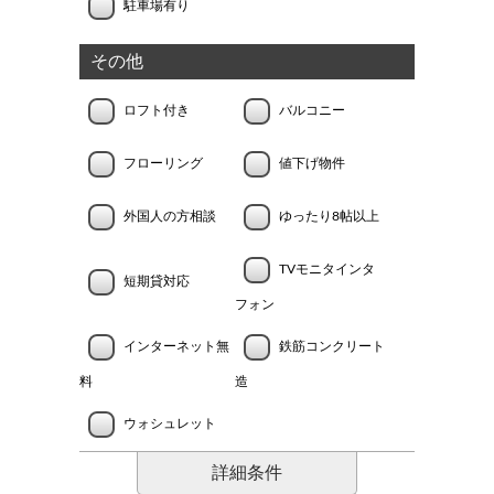
駐車場有り
その他
ロフト付き
バルコニー
フローリング
値下げ物件
外国人の方相談
ゆったり8帖以上
TVモニタインタ
短期貸対応
フォン
インターネット無
鉄筋コンクリート
料
造
ウォシュレット