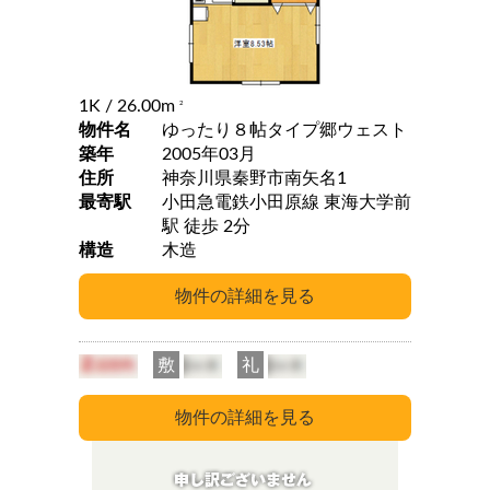
1K
/ 26.00m
2
物件名
ゆったり８帖タイプ郷ウェスト
築年
2005年03月
住所
神奈川県秦野市南矢名1
最寄駅
小田急電鉄小田原線 東海大学前
駅 徒歩 2分
構造
木造
敷
礼