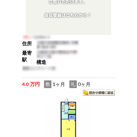
住所
最寄
駅
構造
4.0 万円
敷
1ヶ月
礼
0ヶ月