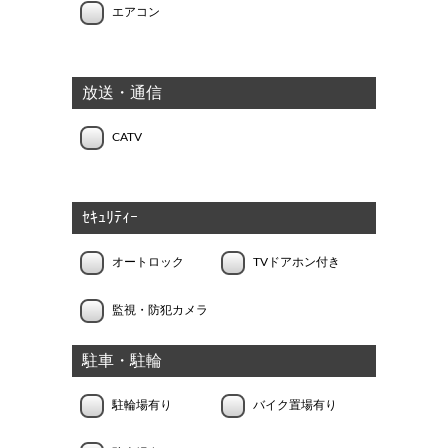
エアコン
放送・通信
CATV
ｾｷｭﾘﾃｨｰ
オートロック
TVドアホン付き
監視・防犯カメラ
駐車・駐輪
駐輪場有り
バイク置場有り