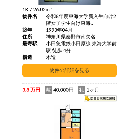
1K
/ 26.02m
2
物件名
令和8年度東海大学新入生向け2
階女子学生向け東海..
築年
1993年04月
住所
神奈川県秦野市南矢名
最寄駅
小田急電鉄小田原線 東海大学前
駅 徒歩 4分
構造
木造
3.8 万円
敷
40,000円
礼
1ヶ月