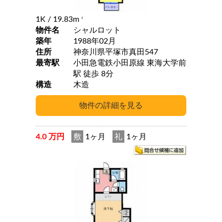
1K
/ 19.83m
2
物件名
シャルロット
築年
1988年02月
住所
神奈川県平塚市真田547
最寄駅
小田急電鉄小田原線 東海大学前
駅 徒歩 8分
構造
木造
4.0 万円
敷
1ヶ月
礼
1ヶ月