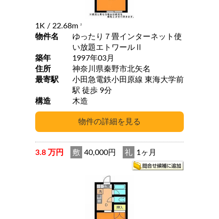
1K
/ 22.68m
2
物件名
ゆったり７畳インターネット使
い放題エトワールⅡ
築年
1997年03月
住所
神奈川県秦野市北矢名
最寄駅
小田急電鉄小田原線 東海大学前
駅 徒歩 9分
構造
木造
3.8 万円
敷
40,000円
礼
1ヶ月