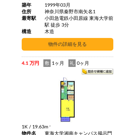
築年
1999年03月
住所
神奈川県秦野市南矢名1
最寄駅
小田急電鉄小田原線 東海大学前
駅 徒歩 3分
構造
木造
4.1 万円
敷
1ヶ月
礼
0ヶ月
1K
/ 19.63m
2
物件名
東海大学湘南キャンパス掲示門