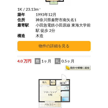
1K
/ 23.13m
2
築年
1993年12月
住所
神奈川県秦野市南矢名1
最寄駅
小田急電鉄小田原線 東海大学前
駅 徒歩 2分
構造
木造
4.0 万円
敷
1ヶ月
礼
0.5ヶ月