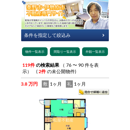
119件
の検索結果
（ 76 〜 90 件を表
示） (
2件
の未公開物件)
3.8 万円
敷
1ヶ月
礼
1ヶ月