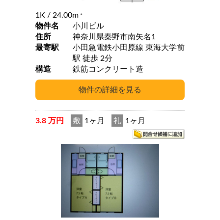
1K
/ 24.00m
2
物件名
小川ビル
住所
神奈川県秦野市南矢名1
最寄駅
小田急電鉄小田原線 東海大学前
駅 徒歩 2分
構造
鉄筋コンクリート造
3.8 万円
敷
1ヶ月
礼
1ヶ月