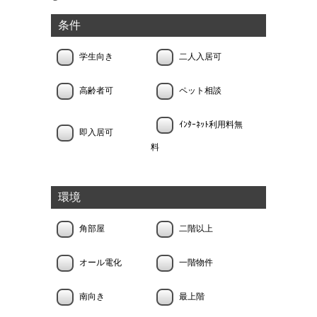
条件
学生向き
二人入居可
高齢者可
ペット相談
ｲﾝﾀｰﾈｯﾄ利用料無
即入居可
料
環境
角部屋
二階以上
オール電化
一階物件
南向き
最上階