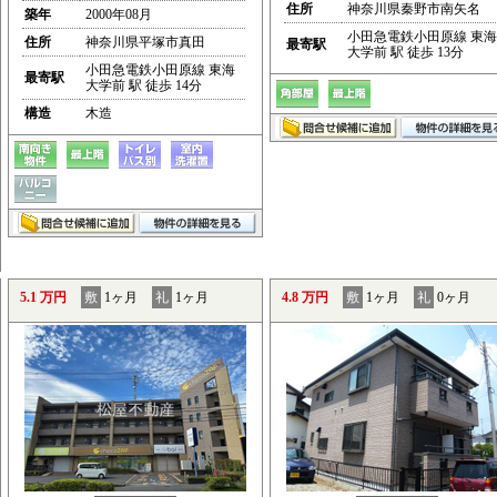
住所
神奈川県秦野市南矢名
築年
2000年08月
小田急電鉄小田原線 東海
住所
神奈川県平塚市真田
最寄駅
大学前 駅 徒歩 13分
小田急電鉄小田原線 東海
最寄駅
大学前 駅 徒歩 14分
構造
木造
5.1 万円
敷
1ヶ月
礼
1ヶ月
4.8 万円
敷
1ヶ月
礼
0ヶ月