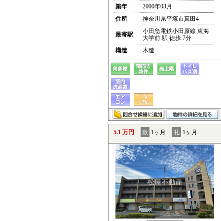
築年
2000年03月
住所
神奈川県平塚市真田4
小田急電鉄小田原線 東海
最寄駅
大学前 駅 徒歩 7分
構造
木造
5.1 万円
敷
1ヶ月
礼
1ヶ月