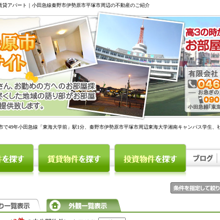
駅賃貸アパート｜小田急線秦野市伊勢原市平塚市周辺の不動産のご紹介
市で49年小田急線「東海大学前」駅1分、秦野市伊勢原市平塚市周辺東海大学湘南キャンパス学生、