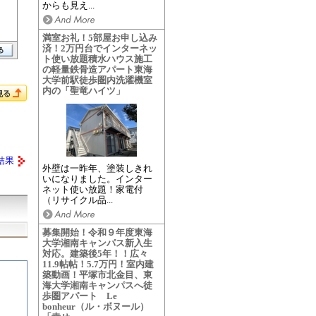
からも見え...
満室お礼！5部屋お申し込み
済！2万円台でインターネッ
ト使い放題積水ハウス施工
の軽量鉄骨造アパート東海
大学前駅徒歩圏内洗濯機室
内の「聖竜ハイツ」
結果
外壁は一昨年、塗装しきれ
いになりました。インター
ネット使い放題！家電付
（リサイクル品...
募集開始！令和９年度東海
大学湘南キャンパス新入生
対応。建築後5年！！広々
11.9帖帖！5.7万円！室内建
築動画！平塚市北金目、東
海大学湘南キャンパスへ徒
歩圏アパート Le
bonheur（ル・ボヌール）