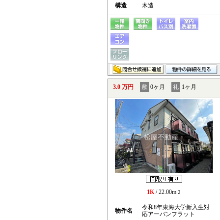
構造
木造
3.0 万円
敷
0ヶ月
礼
1ヶ月
1K
/ 22.00m
2
令和8年東海大学新入生対
物件名
応アーバンフラット