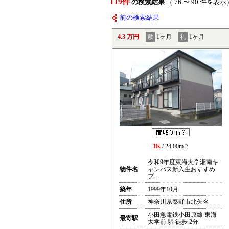
119件
の検索結果
（ 76 〜 90 件を表示
前の検索結果
4.3 万円
敷
1ヶ月
礼
1ヶ月
1K
/ 24.00m
2
令和9年度東海大学湘南キ
物件名
ャンパス新入生おすすめ
プ..
築年
1999年10月
住所
神奈川県秦野市北矢名
小田急電鉄小田原線 東海
最寄駅
大学前 駅 徒歩 2分