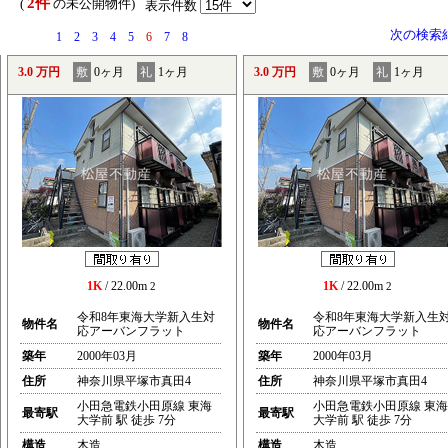
2件
） (
の未公開物件)
表示件数
次の検索
1
2
3
4
5
6
7
8
3.0 万円
敷
0ヶ月
礼
1ヶ月
3.0 万円
敷
0ヶ月
礼
1ヶ月
1K
/ 22.00m
1K
/ 22.00m
2
2
令和8年東海大学新入生対
令和8年東海大学新入生
物件名
物件名
応アーバンフラット
応アーバンフラット
築年
2000年03月
築年
2000年03月
住所
神奈川県平塚市真田4
住所
神奈川県平塚市真田4
小田急電鉄小田原線 東海
小田急電鉄小田原線 東海
最寄駅
最寄駅
大学前 駅 徒歩 7分
大学前 駅 徒歩 7分
構造
木造
構造
木造