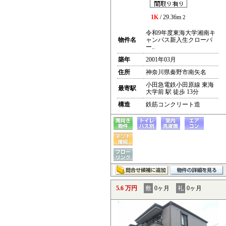
1K
/ 29.36m
2
令和9年度東海大学湘南キ
物件名
ャンパス新入生クローバ
ー..
築年
2001年03月
住所
神奈川県秦野市南矢名
小田急電鉄小田原線 東海
最寄駅
大学前 駅 徒歩 13分
構造
鉄筋コンクリート造
5.6 万円
敷
0ヶ月
礼
0ヶ月