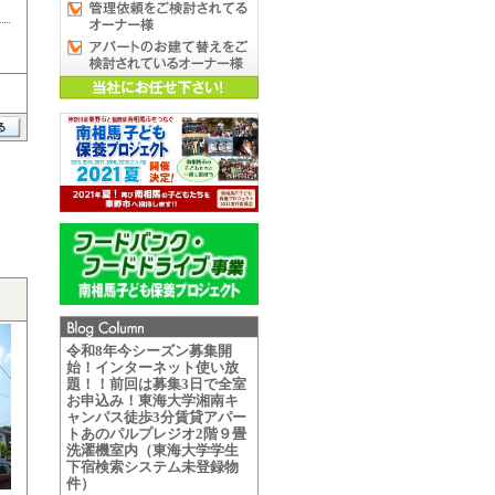
令和8年今シーズン募集開
始！インターネット使い放
題！！前回は募集3日で全室
お申込み！東海大学湘南キ
ャンパス徒歩3分賃貸アパー
トあのパルプレジオ2階９畳
洗濯機室内（東海大学学生
下宿検索システム未登録物
件）