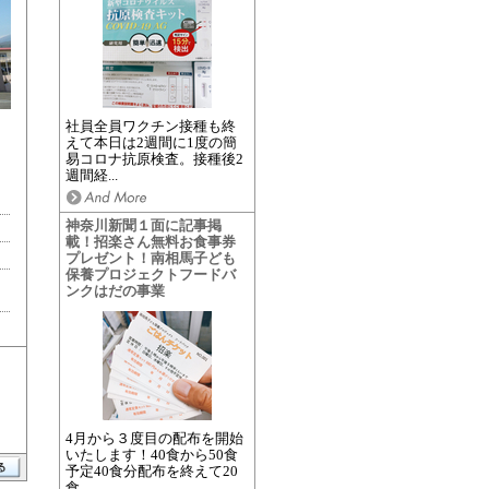
社員全員ワクチン接種も終
えて本日は2週間に1度の簡
易コロナ抗原検査。接種後2
週間経...
神奈川新聞１面に記事掲
載！招楽さん無料お食事券
プレゼント！南相馬子ども
保養プロジェクトフードバ
ンクはだの事業
4月から３度目の配布を開始
いたします！40食から50食
予定40食分配布を終えて20
食...