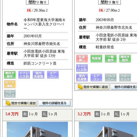
1K
/ 29.36m
1K
/ 27.90m
2
2
令和9年度東海大学湘南キ
築年
2003年09月
物件名
ャンパス新入生クローバ
住所
神奈川県秦野市北矢名
ー..
小田急電鉄小田原線 東海
築年
2001年03月
最寄駅
大学前 駅 徒歩 2分
住所
神奈川県秦野市南矢名
構造
軽量鉄骨造
小田急電鉄小田原線 東海
最寄駅
大学前 駅 徒歩 13分
構造
鉄筋コンクリート造
5.0 万円
敷
1ヶ月
礼
1ヶ月
5.2 万円
敷
1ヶ月
礼
1ヶ月