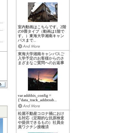
室内動画はこちらです。2階
の9畳タイプ（動画は1階で
す。）東海大学湘南キャン
パスまで...
東海大学湘南キャンパスご
入学予定のお客様からのさ
まざまなご質問へのお返事
var addthis_config =
{"data_track_addressb...
松屋不動産コロナ禍におけ
る対応（定期的な抗原検査
や提供できるもの）社員全
員ワクチン接種済