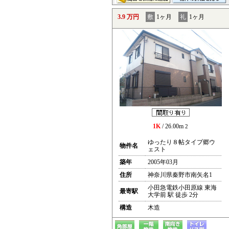
3.9 万円
敷
1ヶ月
礼
1ヶ月
1K
/ 26.00m
2
ゆったり８帖タイプ郷ウ
物件名
ェスト
築年
2005年03月
住所
神奈川県秦野市南矢名1
小田急電鉄小田原線 東海
最寄駅
大学前 駅 徒歩 2分
構造
木造