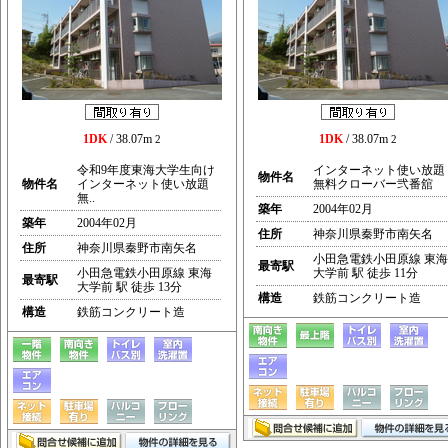
1DK
/ 38.07m
1DK
/ 38.07m
2
2
令和9年度東海大学生向け
インターネット使い放題
物件名
物件名
インターネット使い放題
無料クローバー弐番舘
無..
築年
2004年02月
築年
2004年02月
住所
神奈川県秦野市南矢名
住所
神奈川県秦野市南矢名
小田急電鉄小田原線 東海
最寄駅
小田急電鉄小田原線 東海
大学前 駅 徒歩 11分
最寄駅
大学前 駅 徒歩 13分
構造
鉄筋コンクリート造
構造
鉄筋コンクリート造