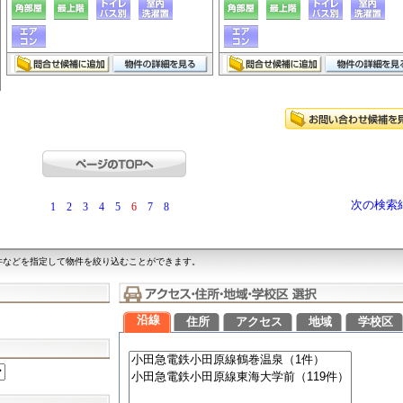
次の検索
1
2
3
4
5
6
7
8
件などを指定して物件を絞り込むことができます。
沿線
住所
アクセス
地域
学校区