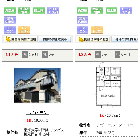
4.1 万円
敷
1ヶ月
礼
0ヶ月
4.5 万円
敷
0ヶ月
礼
0ヶ月
1K
/ 26.08m
2
1K
/ 19.63m
2
物件名
アヴニール・タイコー
東海大学湘南キャンパス
物件名
築年
2001年03月
掲示門徒歩15秒