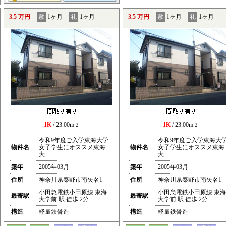
3.5 万円
敷
1ヶ月
礼
1ヶ月
3.5 万円
敷
1ヶ月
礼
1ヶ月
1K
/ 23.00m
1K
/ 23.00m
2
2
令和9年度ご入学東海大学
令和9年度ご入学東海大
物件名
女子学生にオススメ東海
物件名
女子学生にオススメ東海
大..
大..
築年
2005年03月
築年
2005年03月
住所
神奈川県秦野市南矢名1
住所
神奈川県秦野市南矢名1
小田急電鉄小田原線 東海
小田急電鉄小田原線 東海
最寄駅
最寄駅
大学前 駅 徒歩 2分
大学前 駅 徒歩 2分
構造
軽量鉄骨造
構造
軽量鉄骨造