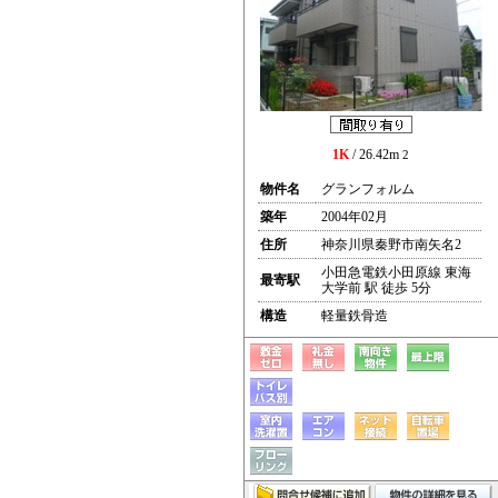
1K
/ 26.42m
2
物件名
グランフォルム
築年
2004年02月
住所
神奈川県秦野市南矢名2
小田急電鉄小田原線 東海
最寄駅
大学前 駅 徒歩 5分
構造
軽量鉄骨造