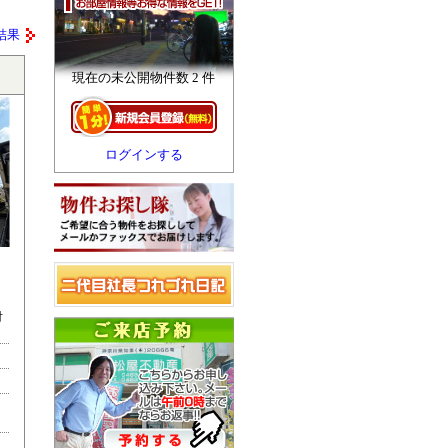
結果
現在の未公開物件数 2 件
ログインする
対