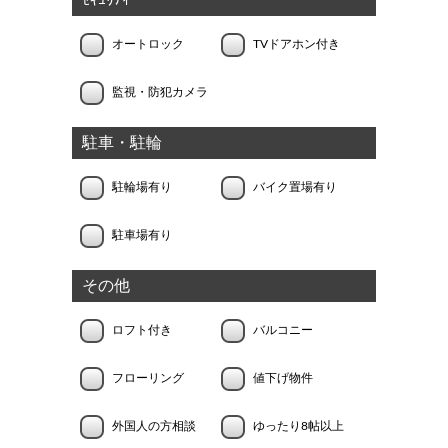
ｾｷｭﾘﾃｨｰ
オートロック
TVドアホン付き
監視・防犯カメラ
駐車・駐輪
駐輪場有り
バイク置場有り
駐車場有り
その他
ロフト付き
バルコニー
フローリング
値下げ物件
外国人の方相談
ゆったり8帖以上