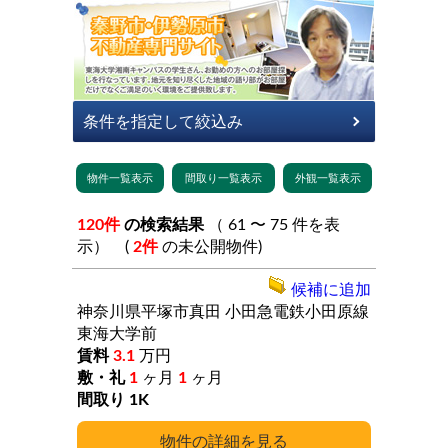
120件
の検索結果
（ 61 〜 75 件を表
示） (
2件
の未公開物件)
候補に追加
神奈川県平塚市真田
小田急電鉄小田原線
東海大学前
3.1
万円
1
ヶ月
1
ヶ月
1K
詳細