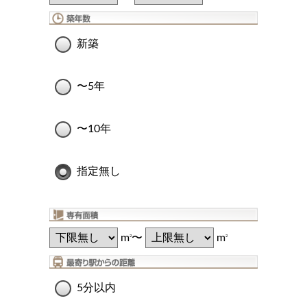
新築
〜5年
〜10年
指定無し
m
〜
m
2
2
5分以内