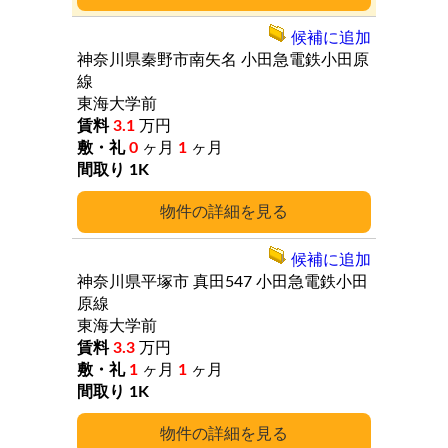
候補に追加
神奈川県秦野市南矢名
小田急電鉄小田原
線
東海大学前
3.1
万円
0
ヶ月
1
ヶ月
1K
詳細
候補に追加
神奈川県平塚市
真田547
小田急電鉄小田
原線
東海大学前
3.3
万円
1
ヶ月
1
ヶ月
1K
詳細