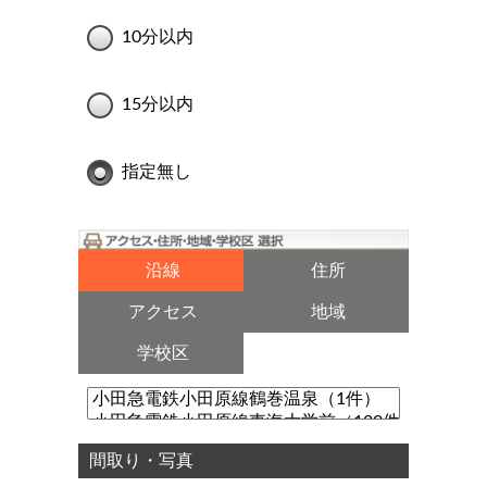
10分以内
15分以内
指定無し
沿線
住所
アクセス
地域
学校区
間取り・写真