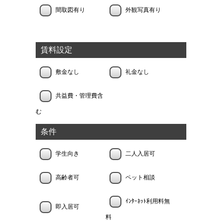
間取図有り
外観写真有り
賃料設定
敷金なし
礼金なし
共益費・管理費含
む
条件
学生向き
二人入居可
高齢者可
ペット相談
ｲﾝﾀｰﾈｯﾄ利用料無
即入居可
料