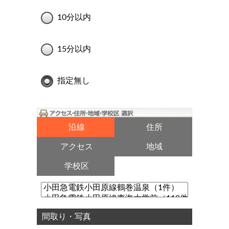
10分以内
15分以内
指定無し
沿線
住所
アクセス
地域
学校区
間取り・写真