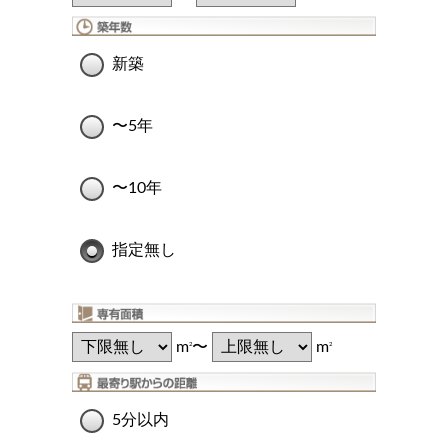
新築
〜5年
〜10年
指定無し
m
〜
m
2
2
5分以内