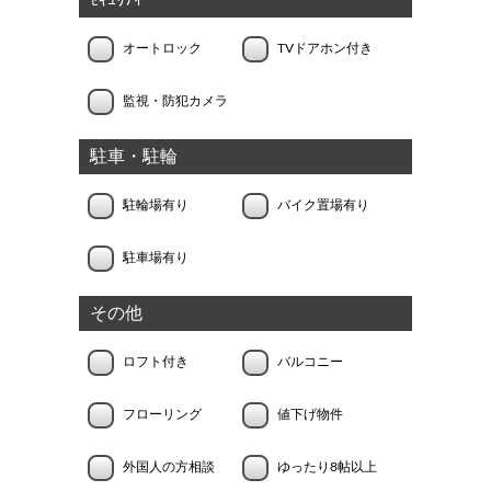
ｾｷｭﾘﾃｨｰ
オートロック
TVドアホン付き
監視・防犯カメラ
駐車・駐輪
駐輪場有り
バイク置場有り
駐車場有り
その他
ロフト付き
バルコニー
フローリング
値下げ物件
外国人の方相談
ゆったり8帖以上