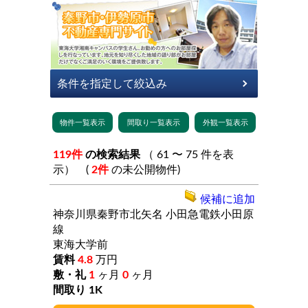
119件
の検索結果
（ 61 〜 75 件を表
示） (
2件
の未公開物件)
候補に追加
神奈川県秦野市北矢名
小田急電鉄小田原
線
東海大学前
4.8
万円
1
ヶ月
0
ヶ月
1K