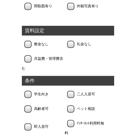
間取図有り
外観写真有り
賃料設定
敷金なし
礼金なし
共益費・管理費含
む
条件
学生向き
二人入居可
高齢者可
ペット相談
ｲﾝﾀｰﾈｯﾄ利用料無
即入居可
料