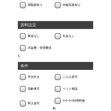
間取図有り
外観写真有り
賃料設定
敷金なし
礼金なし
共益費・管理費含
む
条件
学生向き
二人入居可
高齢者可
ペット相談
ｲﾝﾀｰﾈｯﾄ利用料無
即入居可
料