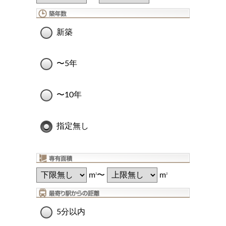
新築
〜5年
〜10年
指定無し
m
〜
m
2
2
5分以内