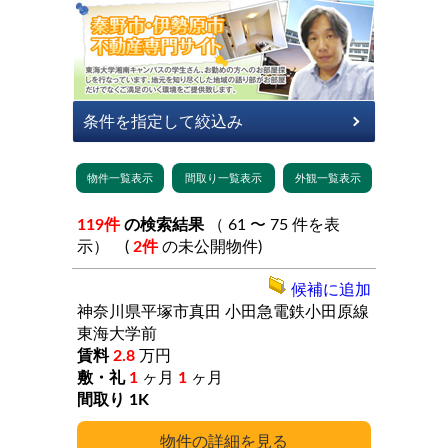
119件
の検索結果
（ 61 〜 75 件を表
示） (
2件
の未公開物件)
候補に追加
神奈川県平塚市真田
小田急電鉄小田原線
東海大学前
2.8
万円
1
ヶ月
1
ヶ月
1K
詳細