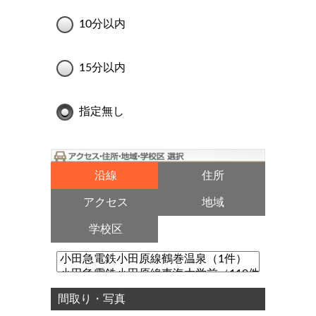
10分以内
15分以内
指定無し
沿線
住所
アクセス
地域
学校区
間取り・写真