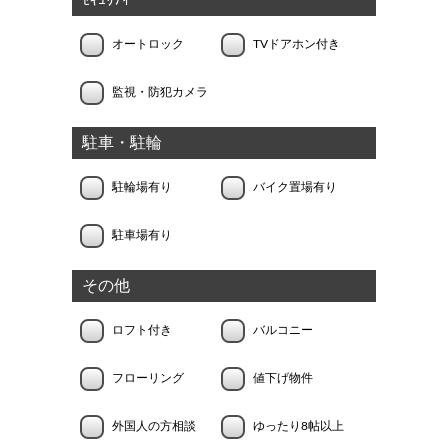
ｾｷｭﾘﾃｨｰ
オートロック
TVドアホン付き
監視・防犯カメラ
駐車・駐輪
駐輪場有り
バイク置場有り
駐車場有り
その他
ロフト付き
バルコニー
フローリング
値下げ物件
外国人の方相談
ゆったり8帖以上