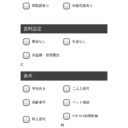
間取図有り
外観写真有り
賃料設定
敷金なし
礼金なし
共益費・管理費含
む
条件
学生向き
二人入居可
高齢者可
ペット相談
ｲﾝﾀｰﾈｯﾄ利用料無
即入居可
料