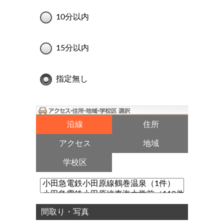
10分以内
15分以内
指定無し
沿線
住所
アクセス
地域
学校区
間取り・写真