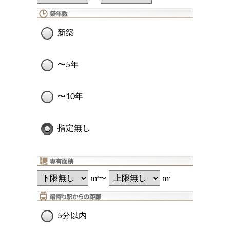
新築
〜5年
〜10年
指定無し
m
〜
m
2
2
5分以内