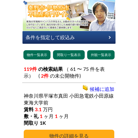
119件
の検索結果
（ 61 〜 75 件を表
示） (
2件
の未公開物件)
候補に追加
神奈川県平塚市真田
小田急電鉄小田原線
東海大学前
3.1
万円
1
ヶ月
1
ヶ月
1K
詳細