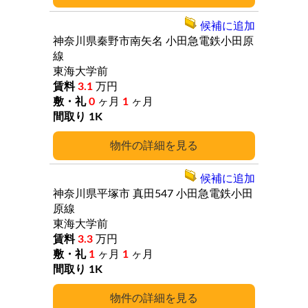
候補に追加
神奈川県秦野市南矢名
小田急電鉄小田原
線
東海大学前
3.1
万円
0
ヶ月
1
ヶ月
1K
詳細
候補に追加
神奈川県平塚市
真田547
小田急電鉄小田
原線
東海大学前
3.3
万円
1
ヶ月
1
ヶ月
1K
詳細