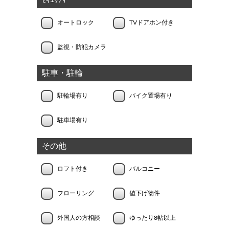
ｾｷｭﾘﾃｨｰ
オートロック
TVドアホン付き
監視・防犯カメラ
駐車・駐輪
駐輪場有り
バイク置場有り
駐車場有り
その他
ロフト付き
バルコニー
フローリング
値下げ物件
外国人の方相談
ゆったり8帖以上