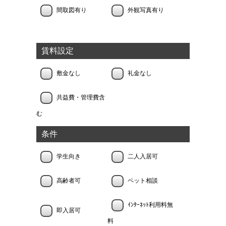
間取図有り
外観写真有り
賃料設定
敷金なし
礼金なし
共益費・管理費含
む
条件
学生向き
二人入居可
高齢者可
ペット相談
ｲﾝﾀｰﾈｯﾄ利用料無
即入居可
料