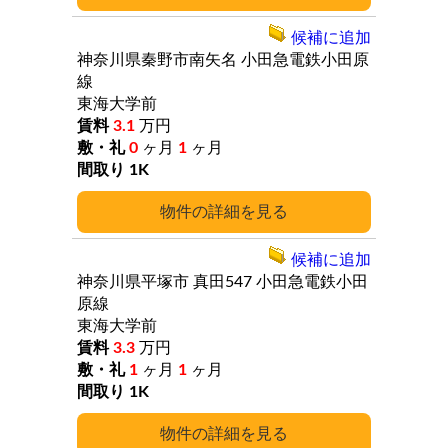
候補に追加
神奈川県秦野市南矢名
小田急電鉄小田原
線
東海大学前
3.1
万円
0
ヶ月
1
ヶ月
1K
詳細
候補に追加
神奈川県平塚市
真田547
小田急電鉄小田
原線
東海大学前
3.3
万円
1
ヶ月
1
ヶ月
1K
詳細