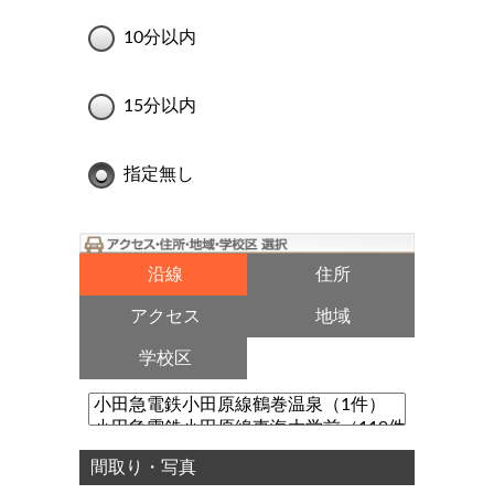
10分以内
15分以内
指定無し
沿線
住所
アクセス
地域
学校区
間取り・写真