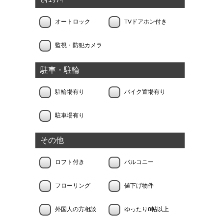
ｾｷｭﾘﾃｨｰ
オートロック
TVドアホン付き
監視・防犯カメラ
駐車・駐輪
駐輪場有り
バイク置場有り
駐車場有り
その他
ロフト付き
バルコニー
フローリング
値下げ物件
外国人の方相談
ゆったり8帖以上