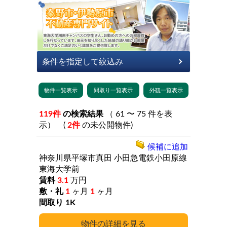
119件
の検索結果
（ 61 〜 75 件を表
示） (
2件
の未公開物件)
候補に追加
神奈川県平塚市真田
小田急電鉄小田原線
東海大学前
3.1
万円
1
ヶ月
1
ヶ月
1K
詳細