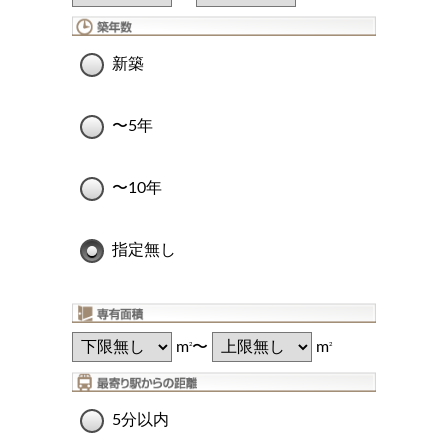
新築
〜5年
〜10年
指定無し
m
〜
m
2
2
5分以内