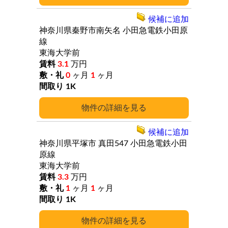
候補に追加
神奈川県秦野市南矢名
小田急電鉄小田原
線
東海大学前
3.1
万円
0
ヶ月
1
ヶ月
1K
詳細
候補に追加
神奈川県平塚市
真田547
小田急電鉄小田
原線
東海大学前
3.3
万円
1
ヶ月
1
ヶ月
1K
詳細