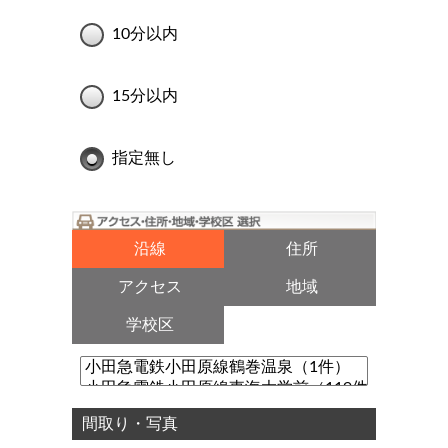
10分以内
15分以内
指定無し
沿線
住所
アクセス
地域
学校区
間取り・写真