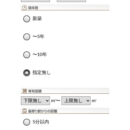
新築
〜5年
〜10年
指定無し
m
〜
m
2
2
5分以内