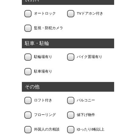
ｾｷｭﾘﾃｨｰ
オートロック
TVドアホン付き
監視・防犯カメラ
駐車・駐輪
駐輪場有り
バイク置場有り
駐車場有り
その他
ロフト付き
バルコニー
フローリング
値下げ物件
外国人の方相談
ゆったり8帖以上