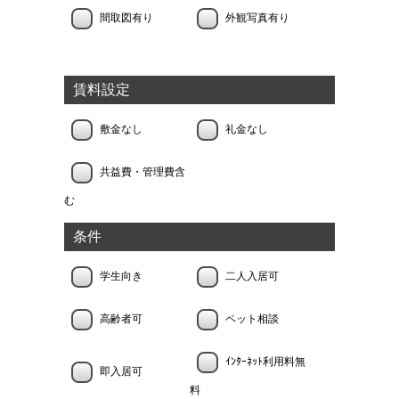
間取図有り
外観写真有り
賃料設定
敷金なし
礼金なし
共益費・管理費含
む
条件
学生向き
二人入居可
高齢者可
ペット相談
ｲﾝﾀｰﾈｯﾄ利用料無
即入居可
料