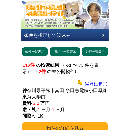
119件
の検索結果
（ 61 〜 75 件を表
示） (
2件
の未公開物件)
候補に追加
神奈川県平塚市真田
小田急電鉄小田原線
東海大学前
3.1
万円
1
ヶ月
1
ヶ月
1K
詳細