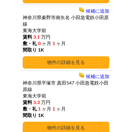
候補に追加
神奈川県秦野市南矢名
小田急電鉄小田原
線
東海大学前
3.1
万円
0
ヶ月
1
ヶ月
1K
詳細
候補に追加
神奈川県平塚市
真田547
小田急電鉄小田
原線
東海大学前
3.3
万円
1
ヶ月
1
ヶ月
1K
詳細