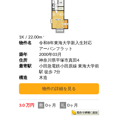
1K
/ 22.00m
2
物件名
令和8年東海大学新入生対応
アーバンフラット
築年
2000年03月
住所
神奈川県平塚市真田4
最寄駅
小田急電鉄小田原線 東海大学前
駅 徒歩 7分
構造
木造
3.0 万円
敷
0ヶ月
礼
0ヶ月