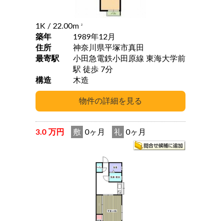
1K
/ 22.00m
2
築年
1989年12月
住所
神奈川県平塚市真田
最寄駅
小田急電鉄小田原線 東海大学前
駅 徒歩 7分
構造
木造
3.0 万円
敷
0ヶ月
礼
0ヶ月