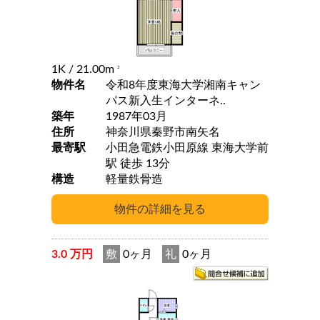
1K
/ 21.00m
2
物件名
令和8年度東海大学湘南キャン
パス新入生インターネ..
築年
1987年03月
住所
神奈川県秦野市南矢名
最寄駅
小田急電鉄小田原線 東海大学前
駅 徒歩 13分
構造
軽量鉄骨造
3.0 万円
敷
0ヶ月
礼
0ヶ月