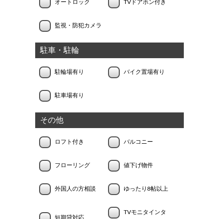
オートロック
TVドアホン付き
監視・防犯カメラ
駐車・駐輪
駐輪場有り
バイク置場有り
駐車場有り
その他
ロフト付き
バルコニー
フローリング
値下げ物件
外国人の方相談
ゆったり8帖以上
TVモニタインタ
短期貸対応