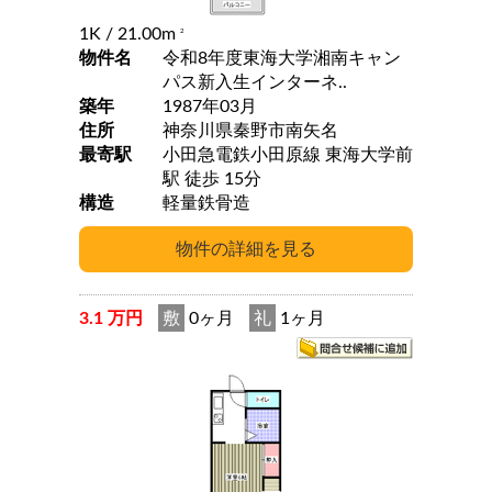
1K
/ 21.00m
2
物件名
令和8年度東海大学湘南キャン
パス新入生インターネ..
築年
1987年03月
住所
神奈川県秦野市南矢名
最寄駅
小田急電鉄小田原線 東海大学前
駅 徒歩 15分
構造
軽量鉄骨造
3.1 万円
敷
0ヶ月
礼
1ヶ月