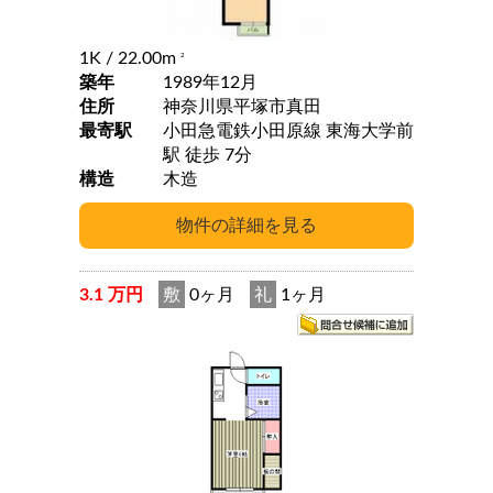
1K
/ 22.00m
2
築年
1989年12月
住所
神奈川県平塚市真田
最寄駅
小田急電鉄小田原線 東海大学前
駅 徒歩 7分
構造
木造
3.1 万円
敷
0ヶ月
礼
1ヶ月