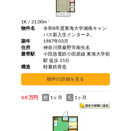
1K
/ 21.00m
2
物件名
令和8年度東海大学湘南キャン
パス新入生インターネ..
築年
1987年03月
住所
神奈川県秦野市南矢名
最寄駅
小田急電鉄小田原線 東海大学前
駅 徒歩 15分
構造
軽量鉄骨造
3.0 万円
敷
1ヶ月
礼
1ヶ月