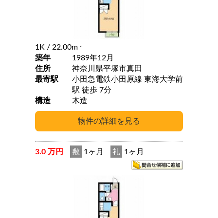
1K
/ 22.00m
2
築年
1989年12月
住所
神奈川県平塚市真田
最寄駅
小田急電鉄小田原線 東海大学前
駅 徒歩 7分
構造
木造
3.0 万円
敷
1ヶ月
礼
1ヶ月