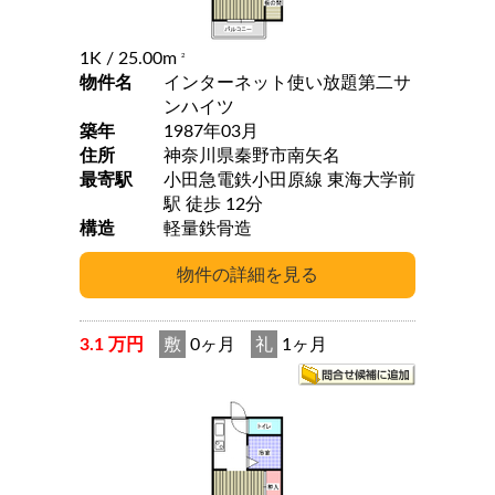
1K
/ 25.00m
2
物件名
インターネット使い放題第二サ
ンハイツ
築年
1987年03月
住所
神奈川県秦野市南矢名
最寄駅
小田急電鉄小田原線 東海大学前
駅 徒歩 12分
構造
軽量鉄骨造
3.1 万円
敷
0ヶ月
礼
1ヶ月