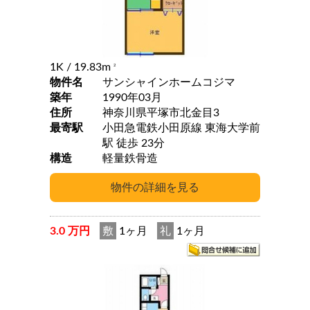
1K
/ 19.83m
2
物件名
サンシャインホームコジマ
築年
1990年03月
住所
神奈川県平塚市北金目3
最寄駅
小田急電鉄小田原線 東海大学前
駅 徒歩 23分
構造
軽量鉄骨造
3.0 万円
敷
1ヶ月
礼
1ヶ月