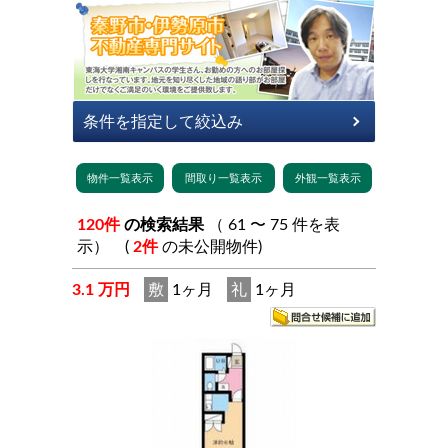
120件
の検索結果
（ 61 〜 75 件を表
示） (
2件
の未公開物件)
3.1 万円
敷
1ヶ月
礼
1ヶ月