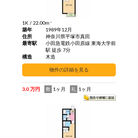
1K
/ 22.00m
2
築年
1989年12月
住所
神奈川県平塚市真田
最寄駅
小田急電鉄小田原線 東海大学前
駅 徒歩 7分
構造
木造
3.0 万円
敷
1ヶ月
礼
1ヶ月