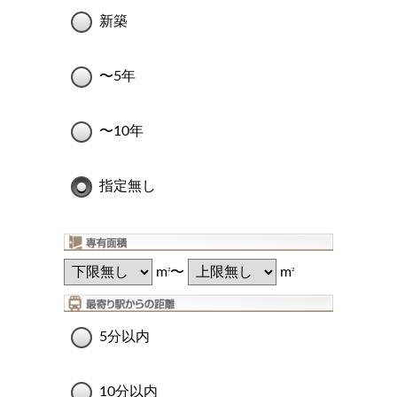
新築
〜5年
〜10年
指定無し
m
〜
m
2
2
5分以内
10分以内