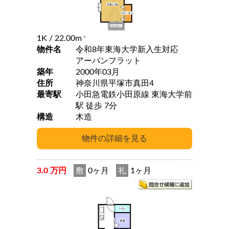
1K
/ 22.00m
2
物件名
令和8年東海大学新入生対応
アーバンフラット
築年
2000年03月
住所
神奈川県平塚市真田4
最寄駅
小田急電鉄小田原線 東海大学前
駅 徒歩 7分
構造
木造
3.0 万円
敷
0ヶ月
礼
1ヶ月