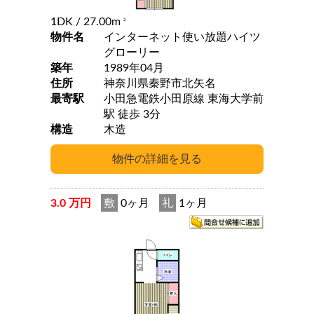
1DK
/ 27.00m
2
物件名
インターネット使い放題ハイツ
グローリー
築年
1989年04月
住所
神奈川県秦野市北矢名
最寄駅
小田急電鉄小田原線 東海大学前
駅 徒歩 3分
構造
木造
3.0 万円
敷
0ヶ月
礼
1ヶ月