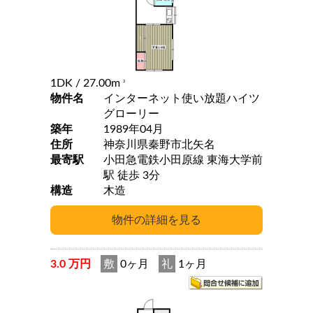
1DK
/ 27.00m
2
物件名
インターネット使い放題ハイツ
グローリー
築年
1989年04月
住所
神奈川県秦野市北矢名
最寄駅
小田急電鉄小田原線 東海大学前
駅 徒歩 3分
構造
木造
3.0 万円
敷
0ヶ月
礼
1ヶ月