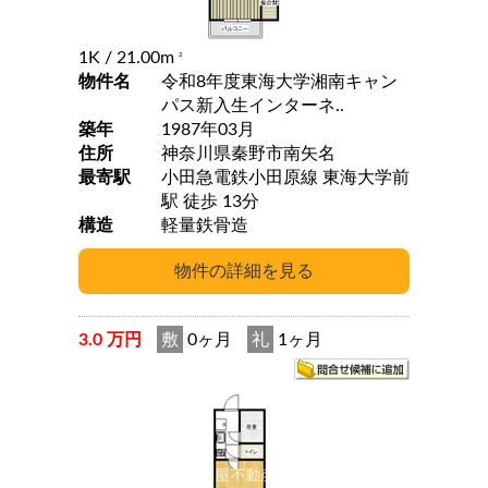
1K
/ 21.00m
2
物件名
令和8年度東海大学湘南キャン
パス新入生インターネ..
築年
1987年03月
住所
神奈川県秦野市南矢名
最寄駅
小田急電鉄小田原線 東海大学前
駅 徒歩 13分
構造
軽量鉄骨造
3.0 万円
敷
0ヶ月
礼
1ヶ月