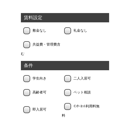
賃料設定
敷金なし
礼金なし
共益費・管理費含
む
条件
学生向き
二人入居可
高齢者可
ペット相談
ｲﾝﾀｰﾈｯﾄ利用料無
即入居可
料