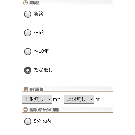
新築
〜5年
〜10年
指定無し
m
〜
m
2
2
5分以内