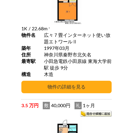
1K
/ 22.68m
2
物件名
広々７畳インターネット使い放
題エトワールⅡ
築年
1997年03月
住所
神奈川県秦野市北矢名
最寄駅
小田急電鉄小田原線 東海大学前
駅 徒歩 9分
構造
木造
3.5 万円
敷
40,000円
礼
1ヶ月