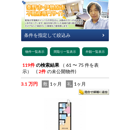
119件
の検索結果
（ 61 〜 75 件を表
示） (
2件
の未公開物件)
3.1 万円
敷
1ヶ月
礼
1ヶ月