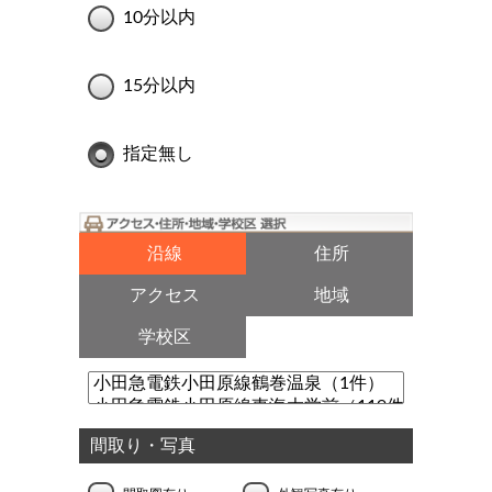
10分以内
15分以内
指定無し
沿線
住所
アクセス
地域
学校区
間取り・写真