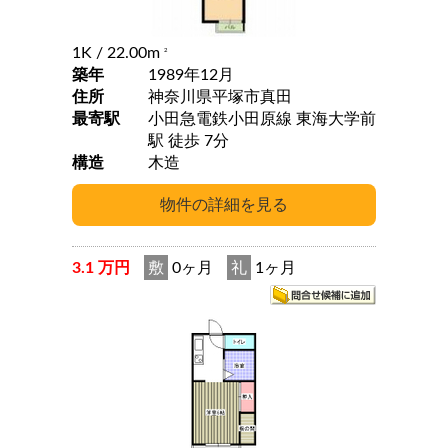
1K
/ 22.00m
2
築年
1989年12月
住所
神奈川県平塚市真田
最寄駅
小田急電鉄小田原線 東海大学前
駅 徒歩 7分
構造
木造
3.1 万円
敷
0ヶ月
礼
1ヶ月