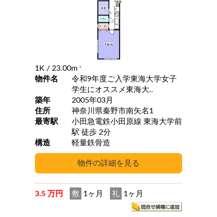
1K
/ 23.00m
2
物件名
令和9年度ご入学東海大学女子
学生にオススメ東海大..
築年
2005年03月
住所
神奈川県秦野市南矢名1
最寄駅
小田急電鉄小田原線 東海大学前
駅 徒歩 2分
構造
軽量鉄骨造
3.5 万円
敷
1ヶ月
礼
1ヶ月