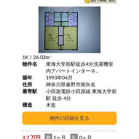
1K
/ 26.02m
2
物件名
東海大学前駅徒歩4分洗濯機室
内アパートインターネ..
築年
1993年04月
住所
神奈川県秦野市南矢名
最寄駅
小田急電鉄小田原線 東海大学前
駅 徒歩 4分
構造
木造
3.7 万円
敷
1ヶ月
礼
0ヶ月