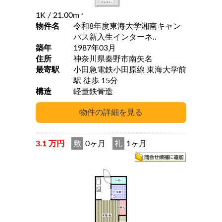
1K
/ 21.00m
2
物件名
令和8年度東海大学湘南キャン
パス新入生インターネ..
築年
1987年03月
住所
神奈川県秦野市南矢名
最寄駅
小田急電鉄小田原線 東海大学前
駅 徒歩 15分
構造
軽量鉄骨造
3.1 万円
敷
0ヶ月
礼
1ヶ月