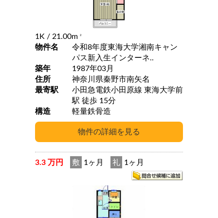
1K
/ 21.00m
2
物件名
令和8年度東海大学湘南キャン
パス新入生インターネ..
築年
1987年03月
住所
神奈川県秦野市南矢名
最寄駅
小田急電鉄小田原線 東海大学前
駅 徒歩 15分
構造
軽量鉄骨造
3.3 万円
敷
1ヶ月
礼
1ヶ月