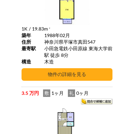
1K
/ 19.83m
2
築年
1988年02月
住所
神奈川県平塚市真田547
最寄駅
小田急電鉄小田原線 東海大学前
駅 徒歩 8分
構造
木造
3.5 万円
敷
1ヶ月
礼
0ヶ月