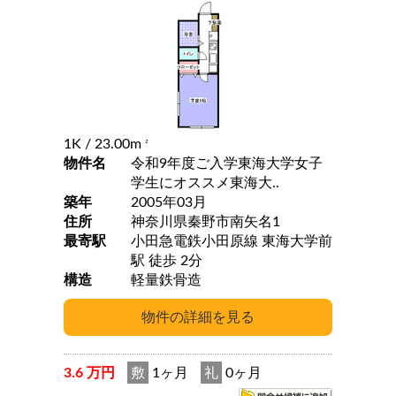
1K
/ 23.00m
2
物件名
令和9年度ご入学東海大学女子
学生にオススメ東海大..
築年
2005年03月
住所
神奈川県秦野市南矢名1
最寄駅
小田急電鉄小田原線 東海大学前
駅 徒歩 2分
構造
軽量鉄骨造
3.6 万円
敷
1ヶ月
礼
0ヶ月