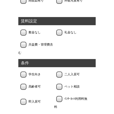
間取図有り
外観写真有り
賃料設定
敷金なし
礼金なし
共益費・管理費含
む
条件
学生向き
二人入居可
高齢者可
ペット相談
ｲﾝﾀｰﾈｯﾄ利用料無
即入居可
料