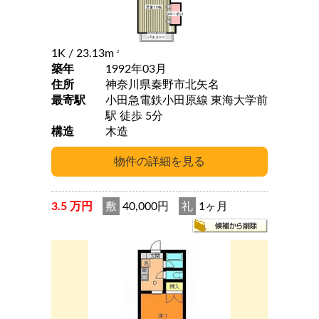
1K
/ 23.13m
2
築年
1992年03月
住所
神奈川県秦野市北矢名
最寄駅
小田急電鉄小田原線 東海大学前
駅 徒歩 5分
構造
木造
3.5 万円
敷
40,000円
礼
1ヶ月