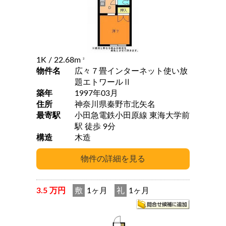
1K
/ 22.68m
2
物件名
広々７畳インターネット使い放
題エトワールⅡ
築年
1997年03月
住所
神奈川県秦野市北矢名
最寄駅
小田急電鉄小田原線 東海大学前
駅 徒歩 9分
構造
木造
3.5 万円
敷
1ヶ月
礼
1ヶ月