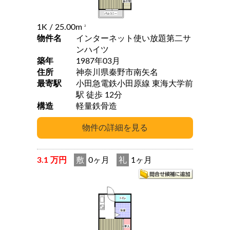
1K
/ 25.00m
2
物件名
インターネット使い放題第二サ
ンハイツ
築年
1987年03月
住所
神奈川県秦野市南矢名
最寄駅
小田急電鉄小田原線 東海大学前
駅 徒歩 12分
構造
軽量鉄骨造
3.1 万円
敷
0ヶ月
礼
1ヶ月