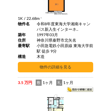
1K
/ 22.68m
2
物件名
令和8年度東海大学湘南キャン
パス新入生インターネ..
築年
1997年03月
住所
神奈川県秦野市北矢名
最寄駅
小田急電鉄小田原線 東海大学前
駅 徒歩 9分
構造
木造
3.5 万円
敷
1ヶ月
礼
1ヶ月