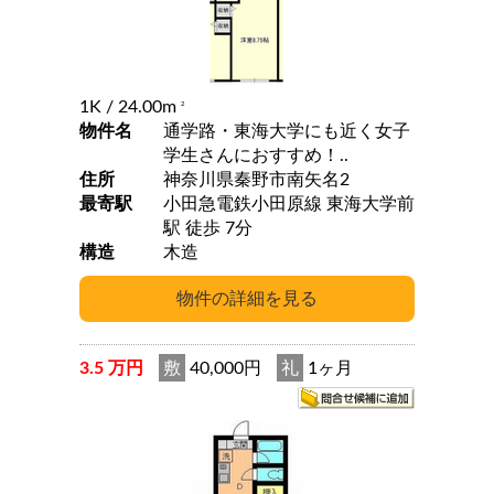
1K
/ 24.00m
2
物件名
通学路・東海大学にも近く女子
学生さんにおすすめ！..
住所
神奈川県秦野市南矢名2
最寄駅
小田急電鉄小田原線 東海大学前
駅 徒歩 7分
構造
木造
3.5 万円
敷
40,000円
礼
1ヶ月