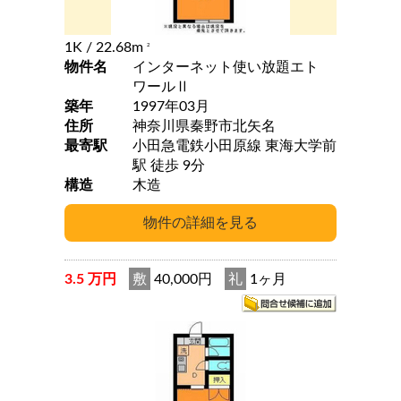
1K
/ 22.68m
2
物件名
インターネット使い放題エト
ワールⅡ
築年
1997年03月
住所
神奈川県秦野市北矢名
最寄駅
小田急電鉄小田原線 東海大学前
駅 徒歩 9分
構造
木造
3.5 万円
敷
40,000円
礼
1ヶ月