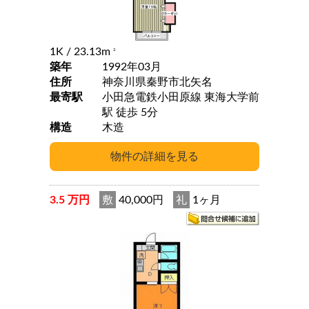
1K
/ 23.13m
2
築年
1992年03月
住所
神奈川県秦野市北矢名
最寄駅
小田急電鉄小田原線 東海大学前
駅 徒歩 5分
構造
木造
3.5 万円
敷
40,000円
礼
1ヶ月