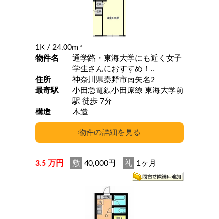
1K
/ 24.00m
2
物件名
通学路・東海大学にも近く女子
学生さんにおすすめ！..
住所
神奈川県秦野市南矢名2
最寄駅
小田急電鉄小田原線 東海大学前
駅 徒歩 7分
構造
木造
3.5 万円
敷
40,000円
礼
1ヶ月