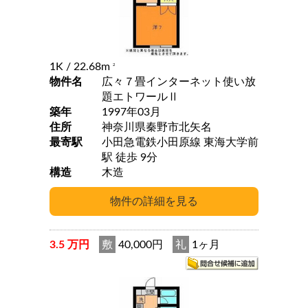
1K
/ 22.68m
2
物件名
広々７畳インターネット使い放
題エトワールⅡ
築年
1997年03月
住所
神奈川県秦野市北矢名
最寄駅
小田急電鉄小田原線 東海大学前
駅 徒歩 9分
構造
木造
3.5 万円
敷
40,000円
礼
1ヶ月