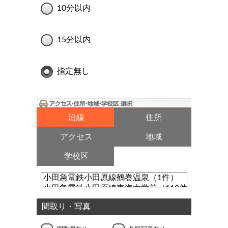
10分以内
15分以内
指定無し
沿線
住所
アクセス
地域
学校区
間取り・写真