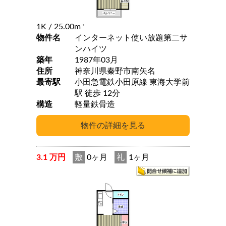
1K
/ 25.00m
2
物件名
インターネット使い放題第二サ
ンハイツ
築年
1987年03月
住所
神奈川県秦野市南矢名
最寄駅
小田急電鉄小田原線 東海大学前
駅 徒歩 12分
構造
軽量鉄骨造
3.1 万円
敷
0ヶ月
礼
1ヶ月