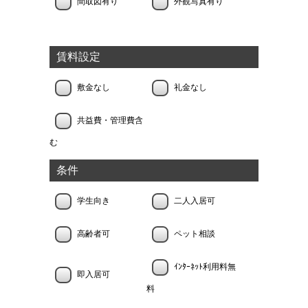
間取図有り
外観写真有り
賃料設定
敷金なし
礼金なし
共益費・管理費含
む
条件
学生向き
二人入居可
高齢者可
ペット相談
ｲﾝﾀｰﾈｯﾄ利用料無
即入居可
料