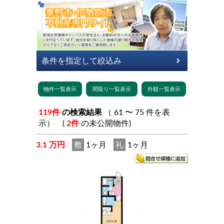
119件
の検索結果
（ 61 〜 75 件を表
示） (
2件
の未公開物件)
3.1 万円
敷
1ヶ月
礼
1ヶ月