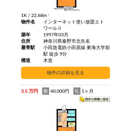
1K
/ 22.68m
2
物件名
インターネット使い放題エト
ワールⅡ
築年
1997年03月
住所
神奈川県秦野市北矢名
最寄駅
小田急電鉄小田原線 東海大学前
駅 徒歩 9分
構造
木造
3.5 万円
敷
40,000円
礼
1ヶ月