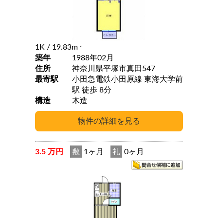
1K
/ 19.83m
2
築年
1988年02月
住所
神奈川県平塚市真田547
最寄駅
小田急電鉄小田原線 東海大学前
駅 徒歩 8分
構造
木造
3.5 万円
敷
1ヶ月
礼
0ヶ月