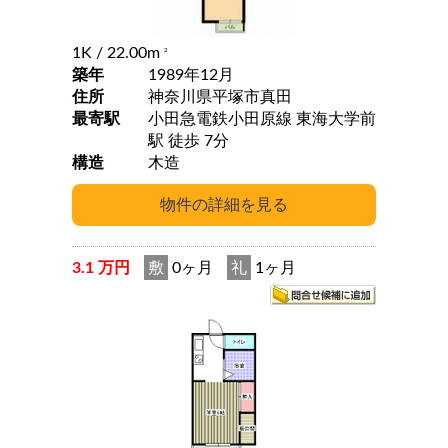
1K
/ 22.00m
2
築年
1989年12月
住所
神奈川県平塚市真田
最寄駅
小田急電鉄小田原線 東海大学前
駅 徒歩 7分
構造
木造
3.1 万円
敷
0ヶ月
礼
1ヶ月