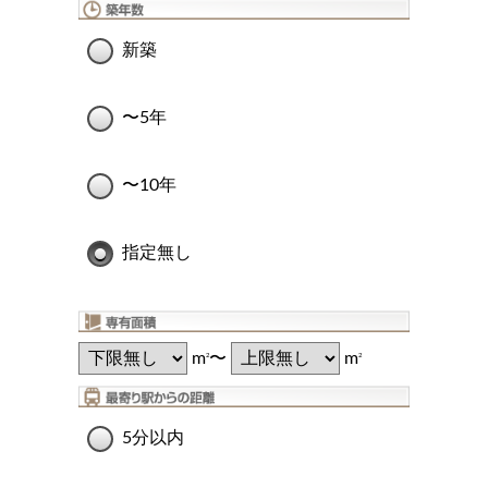
新築
〜5年
〜10年
指定無し
m
〜
m
2
2
5分以内