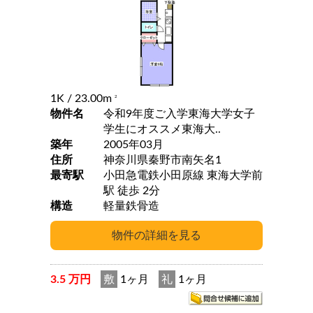
1K
/ 23.00m
2
物件名
令和9年度ご入学東海大学女子
学生にオススメ東海大..
築年
2005年03月
住所
神奈川県秦野市南矢名1
最寄駅
小田急電鉄小田原線 東海大学前
駅 徒歩 2分
構造
軽量鉄骨造
3.5 万円
敷
1ヶ月
礼
1ヶ月