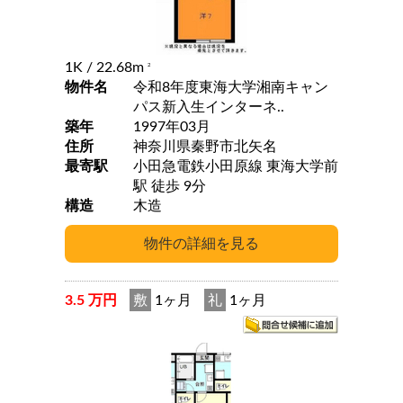
1K
/ 22.68m
2
物件名
令和8年度東海大学湘南キャン
パス新入生インターネ..
築年
1997年03月
住所
神奈川県秦野市北矢名
最寄駅
小田急電鉄小田原線 東海大学前
駅 徒歩 9分
構造
木造
3.5 万円
敷
1ヶ月
礼
1ヶ月