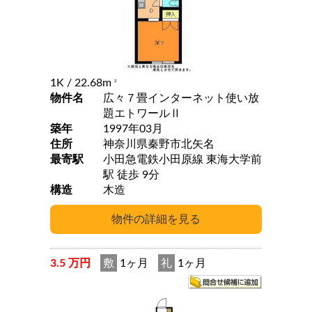
1K
/ 22.68m
2
物件名
広々７畳インターネット使い放
題エトワールⅡ
築年
1997年03月
住所
神奈川県秦野市北矢名
最寄駅
小田急電鉄小田原線 東海大学前
駅 徒歩 9分
構造
木造
3.5 万円
敷
1ヶ月
礼
1ヶ月