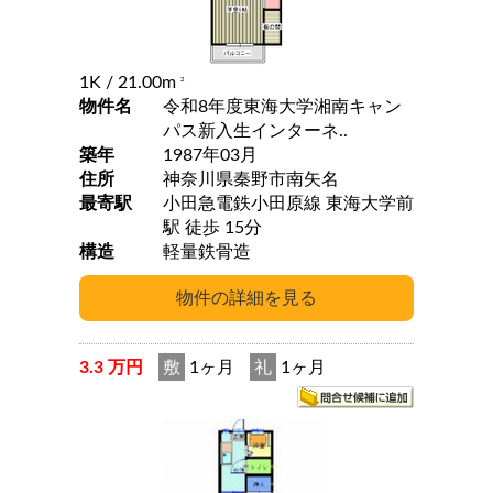
1K
/ 21.00m
2
物件名
令和8年度東海大学湘南キャン
パス新入生インターネ..
築年
1987年03月
住所
神奈川県秦野市南矢名
最寄駅
小田急電鉄小田原線 東海大学前
駅 徒歩 15分
構造
軽量鉄骨造
3.3 万円
敷
1ヶ月
礼
1ヶ月