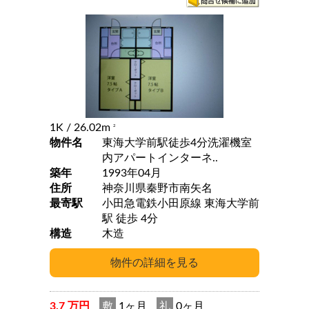
1K
/ 26.02m
2
物件名
東海大学前駅徒歩4分洗濯機室
内アパートインターネ..
築年
1993年04月
住所
神奈川県秦野市南矢名
最寄駅
小田急電鉄小田原線 東海大学前
駅 徒歩 4分
構造
木造
3.7 万円
敷
1ヶ月
礼
0ヶ月