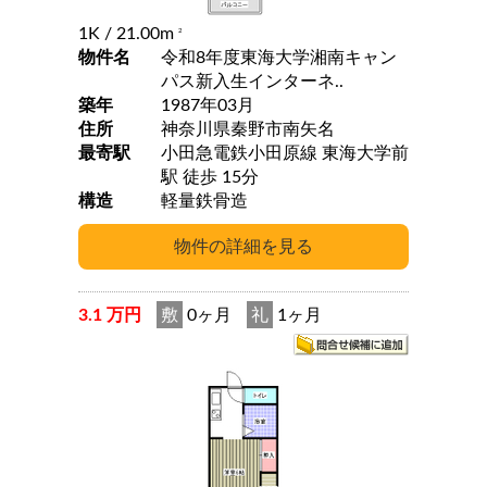
1K
/ 21.00m
2
物件名
令和8年度東海大学湘南キャン
パス新入生インターネ..
築年
1987年03月
住所
神奈川県秦野市南矢名
最寄駅
小田急電鉄小田原線 東海大学前
駅 徒歩 15分
構造
軽量鉄骨造
3.1 万円
敷
0ヶ月
礼
1ヶ月