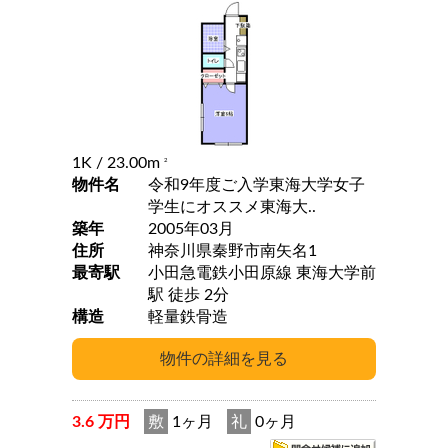
1K
/ 23.00m
2
物件名
令和9年度ご入学東海大学女子
学生にオススメ東海大..
築年
2005年03月
住所
神奈川県秦野市南矢名1
最寄駅
小田急電鉄小田原線 東海大学前
駅 徒歩 2分
構造
軽量鉄骨造
3.6 万円
敷
1ヶ月
礼
0ヶ月