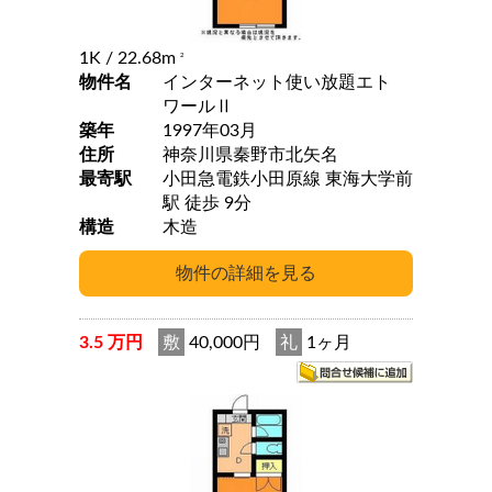
1K
/ 22.68m
2
物件名
インターネット使い放題エト
ワールⅡ
築年
1997年03月
住所
神奈川県秦野市北矢名
最寄駅
小田急電鉄小田原線 東海大学前
駅 徒歩 9分
構造
木造
3.5 万円
敷
40,000円
礼
1ヶ月