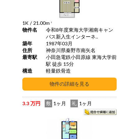
1K
/ 21.00m
2
物件名
令和8年度東海大学湘南キャン
パス新入生インターネ..
築年
1987年03月
住所
神奈川県秦野市南矢名
最寄駅
小田急電鉄小田原線 東海大学前
駅 徒歩 15分
構造
軽量鉄骨造
3.3 万円
敷
1ヶ月
礼
1ヶ月