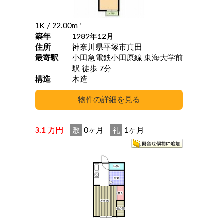
1K
/ 22.00m
2
築年
1989年12月
住所
神奈川県平塚市真田
最寄駅
小田急電鉄小田原線 東海大学前
駅 徒歩 7分
構造
木造
3.1 万円
敷
0ヶ月
礼
1ヶ月