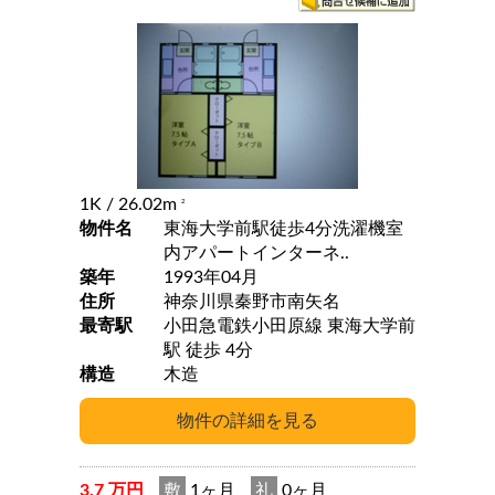
1K
/ 26.02m
2
物件名
東海大学前駅徒歩4分洗濯機室
内アパートインターネ..
築年
1993年04月
住所
神奈川県秦野市南矢名
最寄駅
小田急電鉄小田原線 東海大学前
駅 徒歩 4分
構造
木造
3.7 万円
敷
1ヶ月
礼
0ヶ月