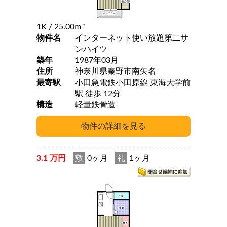
1K
/ 25.00m
2
物件名
インターネット使い放題第二サ
ンハイツ
築年
1987年03月
住所
神奈川県秦野市南矢名
最寄駅
小田急電鉄小田原線 東海大学前
駅 徒歩 12分
構造
軽量鉄骨造
3.1 万円
敷
0ヶ月
礼
1ヶ月