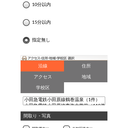
10分以内
15分以内
指定無し
沿線
住所
アクセス
地域
学校区
間取り・写真