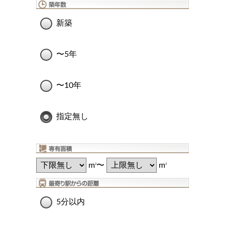
新築
〜5年
〜10年
指定無し
m
〜
m
2
2
5分以内