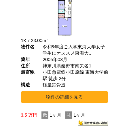
1K
/ 23.00m
2
物件名
令和9年度ご入学東海大学女子
学生にオススメ東海大..
築年
2005年03月
住所
神奈川県秦野市南矢名1
最寄駅
小田急電鉄小田原線 東海大学前
駅 徒歩 2分
構造
軽量鉄骨造
3.5 万円
敷
1ヶ月
礼
1ヶ月