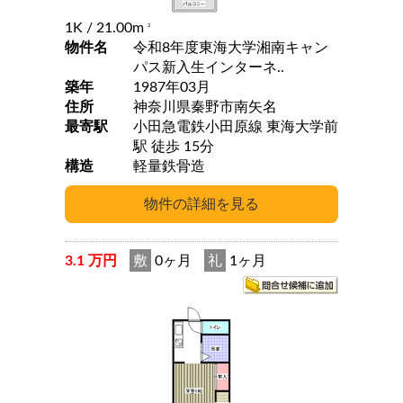
1K
/ 21.00m
2
物件名
令和8年度東海大学湘南キャン
パス新入生インターネ..
築年
1987年03月
住所
神奈川県秦野市南矢名
最寄駅
小田急電鉄小田原線 東海大学前
駅 徒歩 15分
構造
軽量鉄骨造
3.1 万円
敷
0ヶ月
礼
1ヶ月