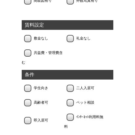
間取図有り
外観写真有り
賃料設定
敷金なし
礼金なし
共益費・管理費含
む
条件
学生向き
二人入居可
高齢者可
ペット相談
ｲﾝﾀｰﾈｯﾄ利用料無
即入居可
料