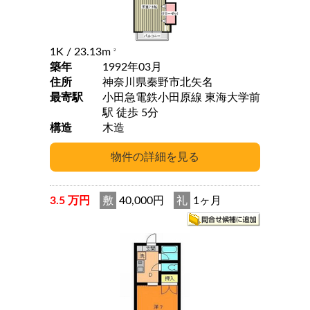
1K
/ 23.13m
2
築年
1992年03月
住所
神奈川県秦野市北矢名
最寄駅
小田急電鉄小田原線 東海大学前
駅 徒歩 5分
構造
木造
3.5 万円
敷
40,000円
礼
1ヶ月