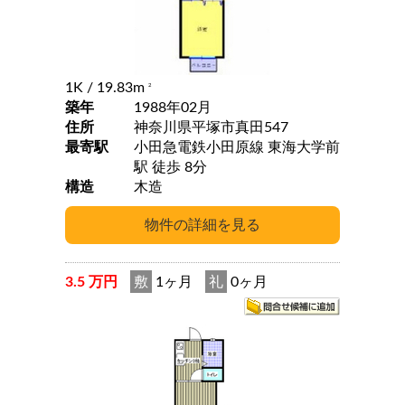
1K
/ 19.83m
2
築年
1988年02月
住所
神奈川県平塚市真田547
最寄駅
小田急電鉄小田原線 東海大学前
駅 徒歩 8分
構造
木造
3.5 万円
敷
1ヶ月
礼
0ヶ月