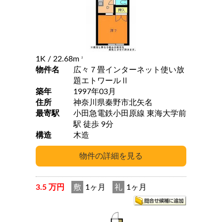
1K
/ 22.68m
2
物件名
広々７畳インターネット使い放
題エトワールⅡ
築年
1997年03月
住所
神奈川県秦野市北矢名
最寄駅
小田急電鉄小田原線 東海大学前
駅 徒歩 9分
構造
木造
3.5 万円
敷
1ヶ月
礼
1ヶ月