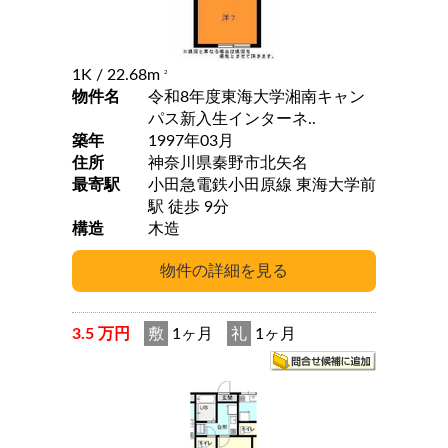
1K
/ 22.68m
2
物件名
令和8年度東海大学湘南キャン
パス新入生インターネ..
築年
1997年03月
住所
神奈川県秦野市北矢名
最寄駅
小田急電鉄小田原線 東海大学前
駅 徒歩 9分
構造
木造
3.5 万円
敷
1ヶ月
礼
1ヶ月