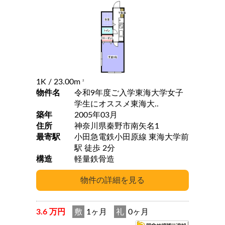
1K
/ 23.00m
2
物件名
令和9年度ご入学東海大学女子
学生にオススメ東海大..
築年
2005年03月
住所
神奈川県秦野市南矢名1
最寄駅
小田急電鉄小田原線 東海大学前
駅 徒歩 2分
構造
軽量鉄骨造
3.6 万円
敷
1ヶ月
礼
0ヶ月