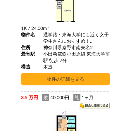
1K
/ 24.00m
2
物件名
通学路・東海大学にも近く女子
学生さんにおすすめ！..
住所
神奈川県秦野市南矢名2
最寄駅
小田急電鉄小田原線 東海大学前
駅 徒歩 7分
構造
木造
3.5 万円
敷
40,000円
礼
1ヶ月