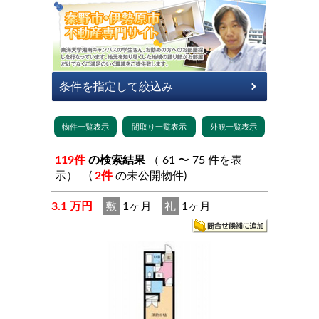
119件
の検索結果
（ 61 〜 75 件を表
示） (
2件
の未公開物件)
3.1 万円
敷
1ヶ月
礼
1ヶ月