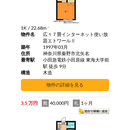
1K
/ 22.68m
2
物件名
広々７畳インターネット使い放
題エトワールⅡ
築年
1997年03月
住所
神奈川県秦野市北矢名
最寄駅
小田急電鉄小田原線 東海大学前
駅 徒歩 9分
構造
木造
3.5 万円
敷
40,000円
礼
1ヶ月