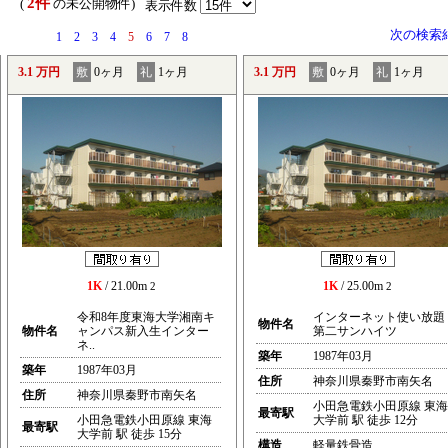
2件
） (
の未公開物件)
表示件数
次の検索
1
2
3
4
5
6
7
8
3.1 万円
敷
0ヶ月
礼
1ヶ月
3.1 万円
敷
0ヶ月
礼
1ヶ月
1K
/ 21.00m
1K
/ 25.00m
2
2
令和8年度東海大学湘南キ
インターネット使い放題
物件名
物件名
ャンパス新入生インター
第二サンハイツ
ネ..
築年
1987年03月
築年
1987年03月
住所
神奈川県秦野市南矢名
住所
神奈川県秦野市南矢名
小田急電鉄小田原線 東海
最寄駅
小田急電鉄小田原線 東海
大学前 駅 徒歩 12分
最寄駅
大学前 駅 徒歩 15分
構造
軽量鉄骨造