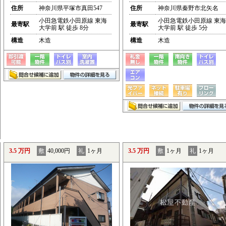
住所
神奈川県平塚市真田547
住所
神奈川県秦野市北矢名
小田急電鉄小田原線 東海
小田急電鉄小田原線 東海
最寄駅
最寄駅
大学前 駅 徒歩 8分
大学前 駅 徒歩 5分
構造
木造
構造
木造
3.5 万円
敷
40,000円
礼
1ヶ月
3.5 万円
敷
1ヶ月
礼
1ヶ月