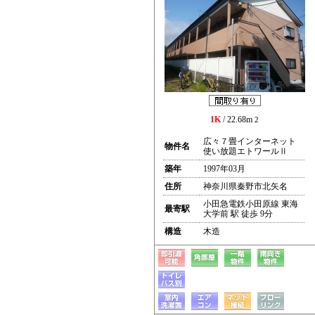
1K
/ 22.68m
2
広々７畳インターネット
物件名
使い放題エトワールⅡ
築年
1997年03月
住所
神奈川県秦野市北矢名
小田急電鉄小田原線 東海
最寄駅
大学前 駅 徒歩 9分
構造
木造