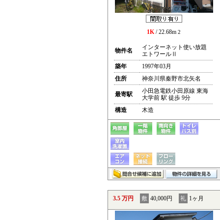
1K
/ 22.68m
2
インターネット使い放題
物件名
エトワールⅡ
築年
1997年03月
住所
神奈川県秦野市北矢名
小田急電鉄小田原線 東海
最寄駅
大学前 駅 徒歩 9分
構造
木造
3.5 万円
敷
40,000円
礼
1ヶ月