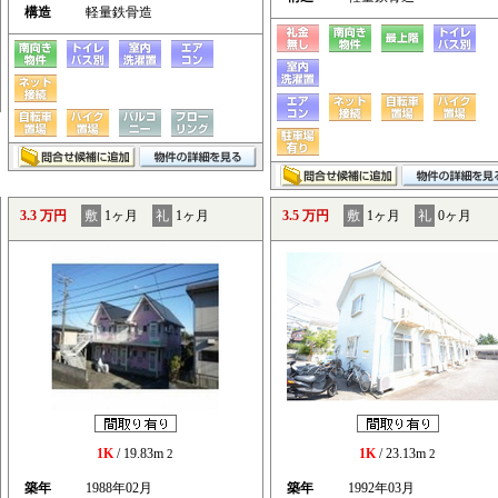
構造
軽量鉄骨造
3.3 万円
敷
1ヶ月
礼
1ヶ月
3.5 万円
敷
1ヶ月
礼
0ヶ月
1K
/ 19.83m
1K
/ 23.13m
2
2
築年
1988年02月
築年
1992年03月