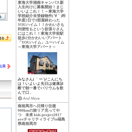
東海大学湘南キャンパス新
入生向けに募集開始！まじ
いいよこれ！！～東海大学
学校紹介未登録物件(´∀｀)昨
年度2日で3部屋終わった
YOUハイム！！かわいさも
利便性もという欲張りさん
にはこれ！！東海大学前駅
徒歩2分かわいいアパート
「YOUハイム」ユーハイム
～東海大学アパート～
結果
みなさん( ｀ー´)ﾉこんにち
は！いよいよ先日は健康診
断で朝一番でバリウムを飲
んで口...
南相馬市へ日帰り往復
900kmの旅リア充ってや
つ 未来 kids project2017
aveチャリティライブin福島
県南相馬市