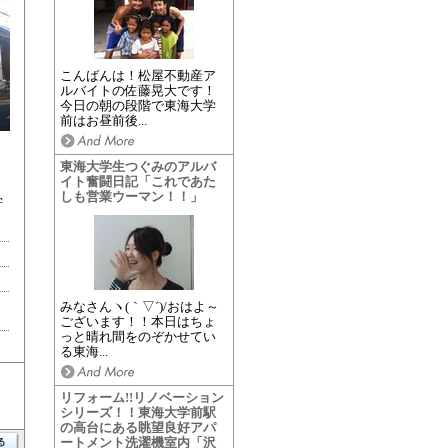
こんばんは！松屋不動産ア
ルバイトの佐藤晃大です！
今日の朝の段階で東海大学
前はお昼前後...
東海大学生つぐみのアルバ
イト奮闘日記「これであた
しも営業ウーマン！！」
学
みなさんヽ(｀▽´)/おはよ～
ございます！！本日はちょ
っと晴れ間をのぞかせてい
る東海...
リフォーム!!リノベーション
シリーズ！！東海大学前駅
の高台にある眺望良好アパ
ートメント洗濯機室内「沢