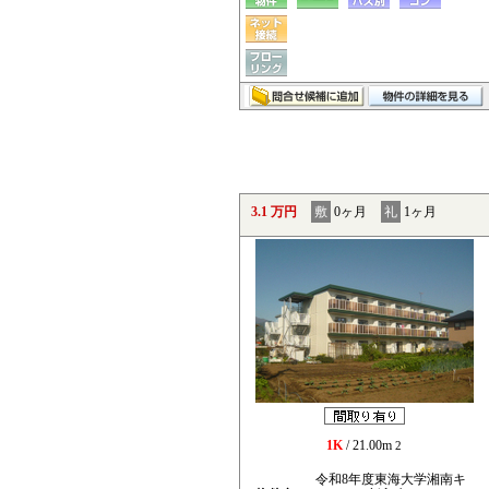
3.1 万円
敷
0ヶ月
礼
1ヶ月
1K
/ 21.00m
2
令和8年度東海大学湘南キ