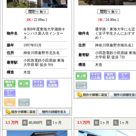
1K
/ 22.68m
1K
/ 24.00m
2
2
令和8年度東海大学湘南キ
通学路・東海大学にも近
物件名
ャンパス新入生インター
物件名
く女子学生さんにおすす
ネ..
め！..
築年
1997年03月
住所
神奈川県秦野市南矢名2
住所
神奈川県秦野市北矢名
小田急電鉄小田原線 東海
最寄駅
大学前 駅 徒歩 7分
小田急電鉄小田原線 東海
最寄駅
大学前 駅 徒歩 9分
構造
木造
構造
木造
3.5 万円
敷
40,000円
礼
1ヶ月
3.5 万円
敷
1ヶ月
礼
1ヶ月