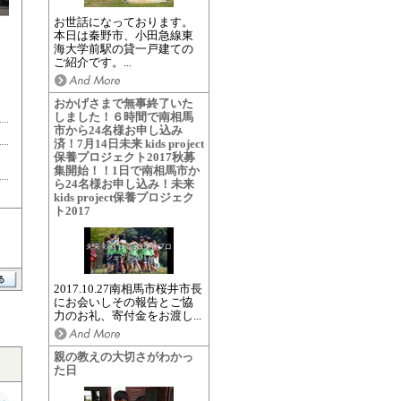
お世話になっております。
本日は秦野市、小田急線東
海大学前駅の貸一戸建ての
ご紹介です。...
おかげさまで無事終了いた
しました！６時間で南相馬
市から24名様お申し込み
済！7月14日未来 kids project
保養プロジェクト2017秋募
集開始！！1日で南相馬市か
ら24名様お申し込み！未来
kids project保養プロジェク
ト2017
2017.10.27南相馬市桜井市長
にお会いしその報告とご協
力のお礼、寄付金をお渡し...
親の教えの大切さがわかっ
た日