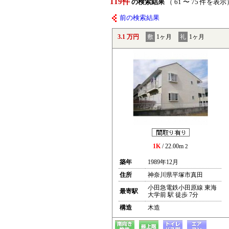
119件
の検索結果
（ 61 〜 75 件を表示
前の検索結果
3.1 万円
敷
1ヶ月
礼
1ヶ月
1K
/ 22.00m
2
築年
1989年12月
住所
神奈川県平塚市真田
小田急電鉄小田原線 東海
最寄駅
大学前 駅 徒歩 7分
構造
木造