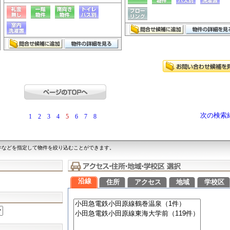
次の検索
1
2
3
4
5
6
7
8
件などを指定して物件を絞り込むことができます。
沿線
住所
アクセス
地域
学校区