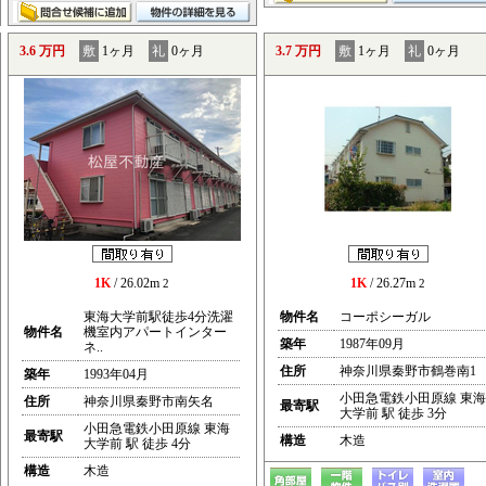
3.6 万円
敷
1ヶ月
礼
0ヶ月
3.7 万円
敷
1ヶ月
礼
0ヶ月
1K
/ 26.02m
1K
/ 26.27m
2
2
東海大学前駅徒歩4分洗濯
物件名
コーポシーガル
物件名
機室内アパートインター
築年
1987年09月
ネ..
住所
神奈川県秦野市鶴巻南1
築年
1993年04月
小田急電鉄小田原線 東海
住所
神奈川県秦野市南矢名
最寄駅
大学前 駅 徒歩 3分
小田急電鉄小田原線 東海
最寄駅
構造
木造
大学前 駅 徒歩 4分
構造
木造