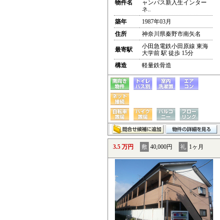
物件名
ャンパス新入生インター
ネ..
築年
1987年03月
住所
神奈川県秦野市南矢名
小田急電鉄小田原線 東海
最寄駅
大学前 駅 徒歩 15分
構造
軽量鉄骨造
3.5 万円
敷
40,000円
礼
1ヶ月