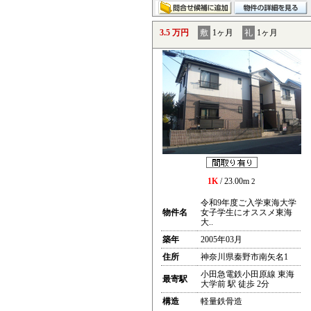
3.5 万円
敷
1ヶ月
礼
1ヶ月
1K
/ 23.00m
2
令和9年度ご入学東海大学
物件名
女子学生にオススメ東海
大..
築年
2005年03月
住所
神奈川県秦野市南矢名1
小田急電鉄小田原線 東海
最寄駅
大学前 駅 徒歩 2分
構造
軽量鉄骨造