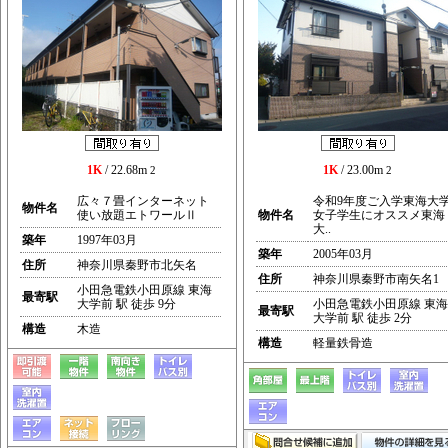
1K
/ 22.68m
1K
/ 23.00m
2
2
広々７畳インターネット
令和9年度ご入学東海大
物件名
使い放題エトワールⅡ
物件名
女子学生にオススメ東海
大..
築年
1997年03月
築年
2005年03月
住所
神奈川県秦野市北矢名
住所
神奈川県秦野市南矢名1
小田急電鉄小田原線 東海
最寄駅
大学前 駅 徒歩 9分
小田急電鉄小田原線 東海
最寄駅
大学前 駅 徒歩 2分
構造
木造
構造
軽量鉄骨造