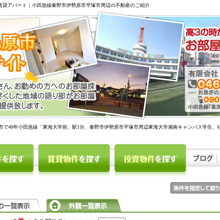
駅賃貸アパート｜小田急線秦野市伊勢原市平塚市周辺の不動産のご紹介
市で49年小田急線「東海大学前」駅1分、秦野市伊勢原市平塚市周辺東海大学湘南キャンパス学生、