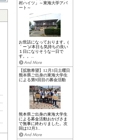
村ハイツ」～東海大学アパ
ート～
お世話になっております。(
｀ー´)ﾉ本日も気持ちの良い
１日になりそうな一日で
す。。...
【拡散希望】12月3日土曜日
熊本県ご出身の東海大学生
による第9回目の募金活動
熊本県ご出身の東海大学生
による募金活動おかげさま
で無事に終わりました。次
回は12月3...