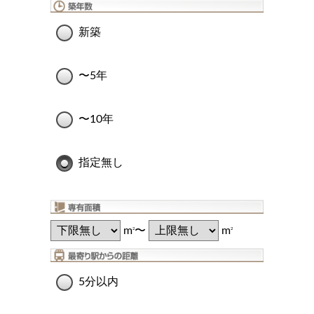
新築
〜5年
〜10年
指定無し
m
〜
m
2
2
5分以内