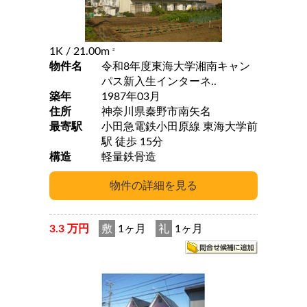
1K
/ 21.00m
2
物件名
令和8年度東海大学湘南キャン
パス新入生インターネ..
築年
1987年03月
住所
神奈川県秦野市南矢名
最寄駅
小田急電鉄小田原線 東海大学前
駅 徒歩 15分
構造
軽量鉄骨造
3.3 万円
敷
1ヶ月
礼
1ヶ月