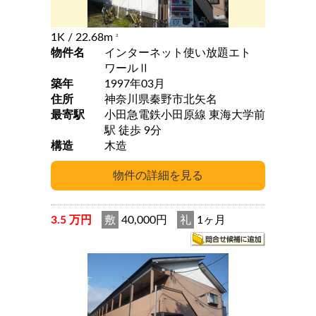
1K
/ 22.68m
2
物件名
インターネット使い放題エト
ワールⅡ
築年
1997年03月
住所
神奈川県秦野市北矢名
最寄駅
小田急電鉄小田原線 東海大学前
駅 徒歩 9分
構造
木造
3.5 万円
敷
40,000円
礼
1ヶ月