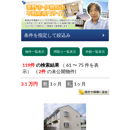
119件
の検索結果
（ 61 〜 75 件を表
示） (
2件
の未公開物件)
3.1 万円
敷
1ヶ月
礼
1ヶ月