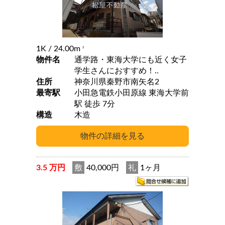
1K
/ 24.00m
2
物件名
通学路・東海大学にも近く女子
学生さんにおすすめ！..
住所
神奈川県秦野市南矢名2
最寄駅
小田急電鉄小田原線 東海大学前
駅 徒歩 7分
構造
木造
3.5 万円
敷
40,000円
礼
1ヶ月