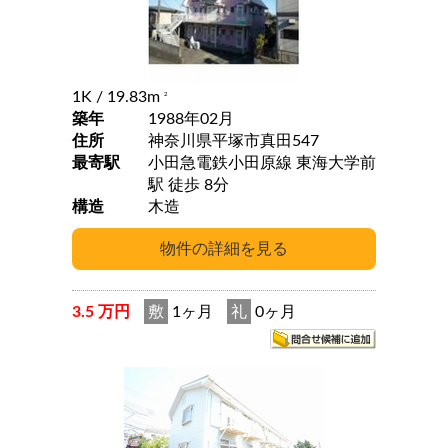
1K
/ 19.83m
2
築年
1988年02月
住所
神奈川県平塚市真田547
最寄駅
小田急電鉄小田原線 東海大学前
駅 徒歩 8分
構造
木造
3.5 万円
敷
1ヶ月
礼
0ヶ月