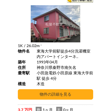
1K
/ 26.02m
2
物件名
東海大学前駅徒歩4分洗濯機室
内アパートインターネ..
築年
1993年04月
住所
神奈川県秦野市南矢名
最寄駅
小田急電鉄小田原線 東海大学前
駅 徒歩 4分
構造
木造
3.7 万円
敷
1ヶ月
礼
0ヶ月