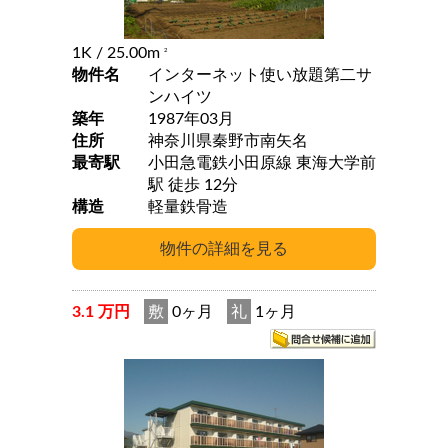
1K
/ 25.00m
2
物件名
インターネット使い放題第二サ
ンハイツ
築年
1987年03月
住所
神奈川県秦野市南矢名
最寄駅
小田急電鉄小田原線 東海大学前
駅 徒歩 12分
構造
軽量鉄骨造
3.1 万円
敷
0ヶ月
礼
1ヶ月