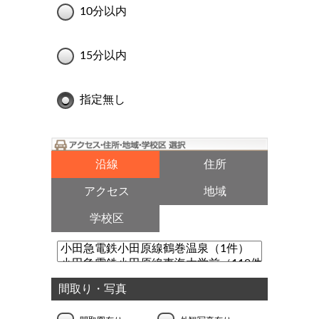
10分以内
15分以内
指定無し
沿線
住所
アクセス
地域
学校区
間取り・写真