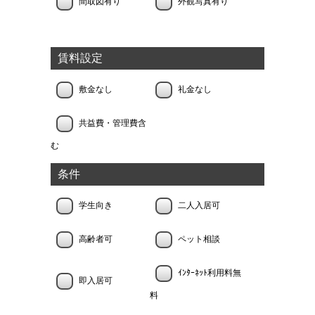
間取図有り
外観写真有り
賃料設定
敷金なし
礼金なし
共益費・管理費含
む
条件
学生向き
二人入居可
高齢者可
ペット相談
ｲﾝﾀｰﾈｯﾄ利用料無
即入居可
料