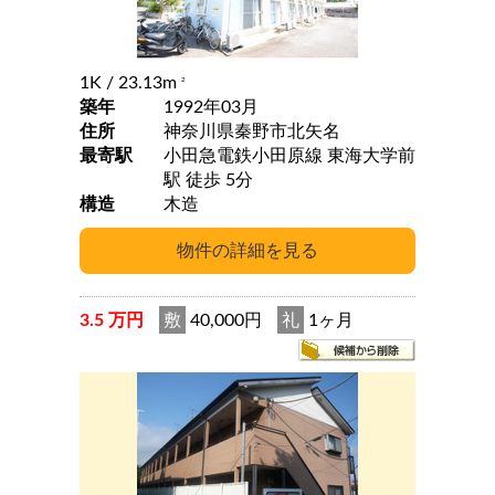
1K
/ 23.13m
2
築年
1992年03月
住所
神奈川県秦野市北矢名
最寄駅
小田急電鉄小田原線 東海大学前
駅 徒歩 5分
構造
木造
3.5 万円
敷
40,000円
礼
1ヶ月