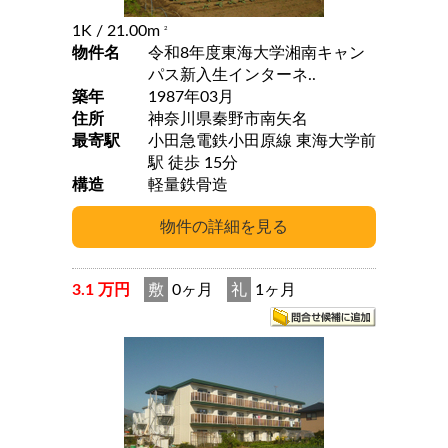
1K
/ 21.00m
2
物件名
令和8年度東海大学湘南キャン
パス新入生インターネ..
築年
1987年03月
住所
神奈川県秦野市南矢名
最寄駅
小田急電鉄小田原線 東海大学前
駅 徒歩 15分
構造
軽量鉄骨造
3.1 万円
敷
0ヶ月
礼
1ヶ月