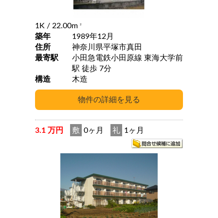
1K
/ 22.00m
2
築年
1989年12月
住所
神奈川県平塚市真田
最寄駅
小田急電鉄小田原線 東海大学前
駅 徒歩 7分
構造
木造
3.1 万円
敷
0ヶ月
礼
1ヶ月