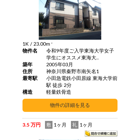
1K
/ 23.00m
2
物件名
令和9年度ご入学東海大学女子
学生にオススメ東海大..
築年
2005年03月
住所
神奈川県秦野市南矢名1
最寄駅
小田急電鉄小田原線 東海大学前
駅 徒歩 2分
構造
軽量鉄骨造
3.5 万円
敷
1ヶ月
礼
1ヶ月