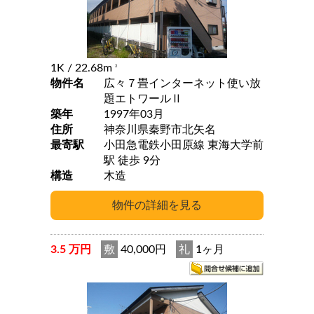
1K
/ 22.68m
2
物件名
広々７畳インターネット使い放
題エトワールⅡ
築年
1997年03月
住所
神奈川県秦野市北矢名
最寄駅
小田急電鉄小田原線 東海大学前
駅 徒歩 9分
構造
木造
3.5 万円
敷
40,000円
礼
1ヶ月