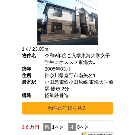
1K
/ 23.00m
2
物件名
令和9年度ご入学東海大学女子
学生にオススメ東海大..
築年
2005年03月
住所
神奈川県秦野市南矢名1
最寄駅
小田急電鉄小田原線 東海大学前
駅 徒歩 2分
構造
軽量鉄骨造
3.6 万円
敷
1ヶ月
礼
0ヶ月