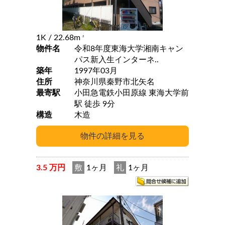
1K
/ 22.68m
2
物件名
令和8年度東海大学湘南キャン
パス新入生インターネ..
築年
1997年03月
住所
神奈川県秦野市北矢名
最寄駅
小田急電鉄小田原線 東海大学前
駅 徒歩 9分
構造
木造
3.5 万円
敷
1ヶ月
礼
1ヶ月