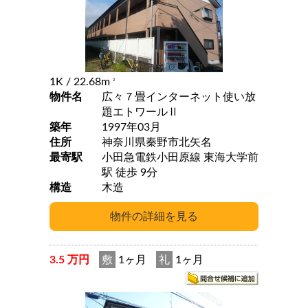
1K
/ 22.68m
2
物件名
広々７畳インターネット使い放
題エトワールⅡ
築年
1997年03月
住所
神奈川県秦野市北矢名
最寄駅
小田急電鉄小田原線 東海大学前
駅 徒歩 9分
構造
木造
3.5 万円
敷
1ヶ月
礼
1ヶ月