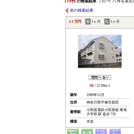
119件
の検索結果
（ 61 〜 75 件を表示
前の検索結果
3.1 万円
敷
1ヶ月
礼
1ヶ月
1K
/ 22.00m
2
築年
1989年12月
住所
神奈川県平塚市真田
小田急電鉄小田原線 東海
最寄駅
大学前 駅 徒歩 7分
構造
木造