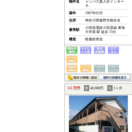
物件名
ャンパス新入生インター
ネ..
築年
1987年03月
住所
神奈川県秦野市南矢名
小田急電鉄小田原線 東海
最寄駅
大学前 駅 徒歩 15分
構造
軽量鉄骨造
3.5 万円
敷
40,000円
礼
1ヶ月