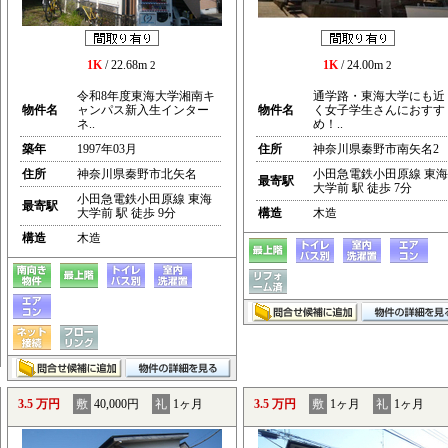
1K
/ 22.68m
1K
/ 24.00m
2
2
令和8年度東海大学湘南キ
通学路・東海大学にも近
物件名
ャンパス新入生インター
物件名
く女子学生さんにおすす
ネ..
め！..
築年
1997年03月
住所
神奈川県秦野市南矢名2
住所
神奈川県秦野市北矢名
小田急電鉄小田原線 東海
最寄駅
大学前 駅 徒歩 7分
小田急電鉄小田原線 東海
最寄駅
大学前 駅 徒歩 9分
構造
木造
構造
木造
3.5 万円
敷
40,000円
礼
1ヶ月
3.5 万円
敷
1ヶ月
礼
1ヶ月