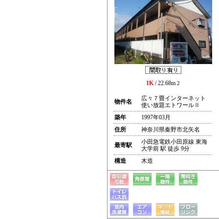
1K
/ 22.68m
2
広々７畳インターネット
物件名
使い放題エトワールⅡ
築年
1997年03月
住所
神奈川県秦野市北矢名
小田急電鉄小田原線 東海
最寄駅
大学前 駅 徒歩 9分
構造
木造