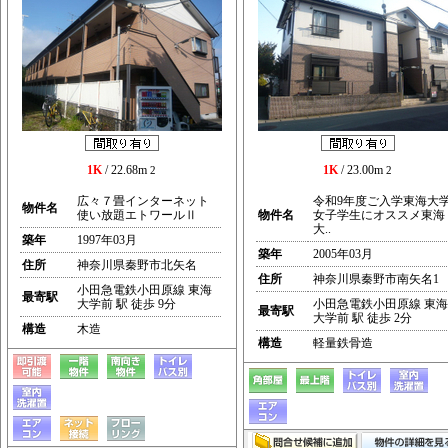
1K
/ 22.68m
1K
/ 23.00m
2
2
広々７畳インターネット
令和9年度ご入学東海大
物件名
使い放題エトワールⅡ
物件名
女子学生にオススメ東海
大..
築年
1997年03月
築年
2005年03月
住所
神奈川県秦野市北矢名
住所
神奈川県秦野市南矢名1
小田急電鉄小田原線 東海
最寄駅
大学前 駅 徒歩 9分
小田急電鉄小田原線 東海
最寄駅
大学前 駅 徒歩 2分
構造
木造
構造
軽量鉄骨造