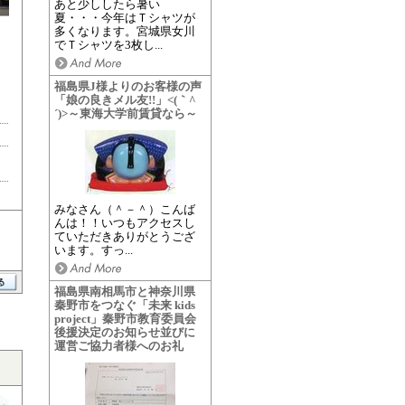
あと少ししたら暑い
夏・・・今年はＴシャツが
多くなります。宮城県女川
でＴシャツを3枚し...
福島県J様よりのお客様の声
「娘の良きメル友!!」<(｀^
´)>～東海大学前賃貸なら～
みなさん（＾－＾）こんば
んは！！いつもアクセスし
ていただきありがとうござ
います。すっ...
福島県南相馬市と神奈川県
秦野市をつなぐ「未来 kids
project」秦野市教育委員会
後援決定のお知らせ並びに
運営ご協力者様へのお礼