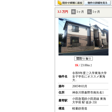
3.5 万円
敷
1ヶ月
礼
1ヶ月
1K
/ 23.00m
2
令和9年度ご入学東海大学
物件名
女子学生にオススメ東海
大..
築年
2005年03月
住所
神奈川県秦野市南矢名1
小田急電鉄小田原線 東海
最寄駅
大学前 駅 徒歩 2分
構造
軽量鉄骨造