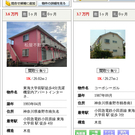
3.6 万円
敷
1ヶ月
礼
0ヶ月
3.7 万円
敷
1ヶ月
礼
0ヶ月
1K
/ 26.02m
1K
/ 26.27m
2
2
東海大学前駅徒歩4分洗濯
物件名
コーポシーガル
物件名
機室内アパートインター
築年
1987年09月
ネ..
住所
神奈川県秦野市鶴巻南1
築年
1993年04月
小田急電鉄小田原線 東海
住所
神奈川県秦野市南矢名
最寄駅
大学前 駅 徒歩 3分
小田急電鉄小田原線 東海
最寄駅
構造
木造
大学前 駅 徒歩 4分
構造
木造