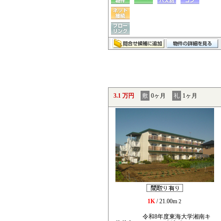
3.1 万円
敷
0ヶ月
礼
1ヶ月
1K
/ 21.00m
2
令和8年度東海大学湘南キ