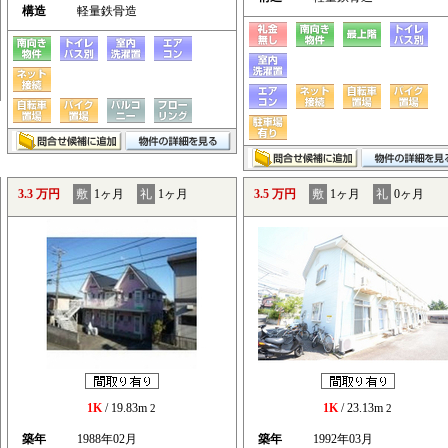
構造
軽量鉄骨造
3.3 万円
敷
1ヶ月
礼
1ヶ月
3.5 万円
敷
1ヶ月
礼
0ヶ月
1K
/ 19.83m
1K
/ 23.13m
2
2
築年
1988年02月
築年
1992年03月