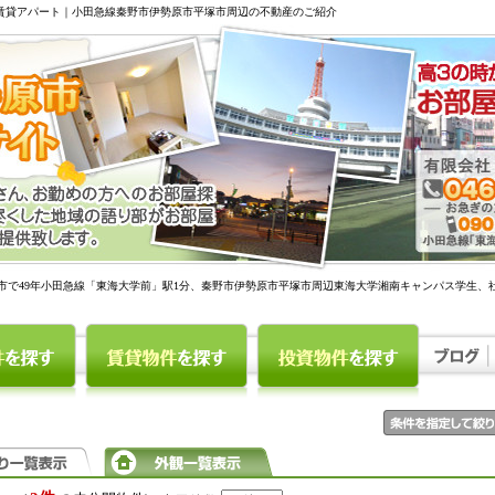
駅賃貸アパート｜小田急線秦野市伊勢原市平塚市周辺の不動産のご紹介
市で49年小田急線「東海大学前」駅1分、秦野市伊勢原市平塚市周辺東海大学湘南キャンパス学生、