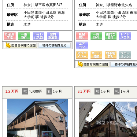
住所
神奈川県平塚市真田547
住所
神奈川県秦野市北矢名
小田急電鉄小田原線 東海
小田急電鉄小田原線 東海
最寄駅
最寄駅
大学前 駅 徒歩 8分
大学前 駅 徒歩 5分
構造
木造
構造
木造
3.5 万円
敷
40,000円
礼
1ヶ月
3.5 万円
敷
1ヶ月
礼
1ヶ月