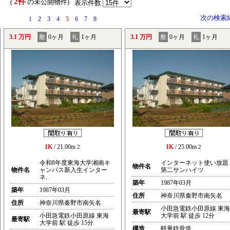
2件
） (
の未公開物件)
表示件数
次の検索
1
2
3
4
5
6
7
8
3.1 万円
敷
0ヶ月
礼
1ヶ月
3.1 万円
敷
0ヶ月
礼
1ヶ月
1K
/ 21.00m
1K
/ 25.00m
2
2
令和8年度東海大学湘南キ
インターネット使い放題
物件名
物件名
ャンパス新入生インター
第二サンハイツ
ネ..
築年
1987年03月
築年
1987年03月
住所
神奈川県秦野市南矢名
住所
神奈川県秦野市南矢名
小田急電鉄小田原線 東海
最寄駅
小田急電鉄小田原線 東海
大学前 駅 徒歩 12分
最寄駅
大学前 駅 徒歩 15分
構造
軽量鉄骨造