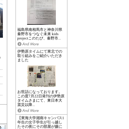
福島県南相馬市と神奈川県
秦野市をつなぐ未来 kids
projectこのたび、秦野市...
伊勢原タイムにて東北での
取り組みをご紹介いただき
学
ました
お世話になっております。
この度7月22日発刊の伊勢原
タイムさまにて、東日本大
震災以降...
【東海大学湘南キャンパス1
年生の女子学生が引っ越し
たその夜にその部屋が嫌に