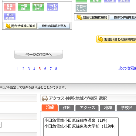
次の検索
1
2
3
4
5
6
7
8
件などを指定して物件を絞り込むことができます。
沿線
住所
アクセス
地域
学校区