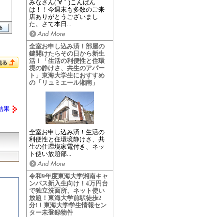
みなさん(´∀｀)こんばん
は！！今週末も多数のご来
店ありがとうございまし
た。さて本日...
全室お申し込み済！部屋の
鍵開けたらその日から新生
活！「生活の利便性と住環
境の静けさ、共生のアパー
ト」東海大学生におすすめ
の「リュミエール湘南」
結果
全室お申し込み済！生活の
利便性と住環境静けさ、共
生の住環境家電付き、ネッ
ト使い放題部...
令和9年度東海大学湘南キャ
ンパス新入生向け！4万円台
で独立洗面所、ネット使い
放題！東海大学前駅徒歩2
分!！東海大学学生情報セン
ター未登録物件