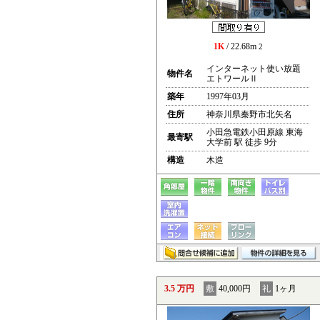
1K
/ 22.68m
2
インターネット使い放題
物件名
エトワールⅡ
築年
1997年03月
住所
神奈川県秦野市北矢名
小田急電鉄小田原線 東海
最寄駅
大学前 駅 徒歩 9分
構造
木造
3.5 万円
敷
40,000円
礼
1ヶ月