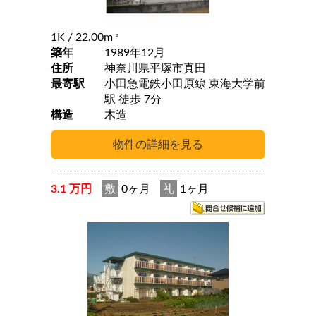
1K
/ 22.00m
2
築年
1989年12月
住所
神奈川県平塚市真田
最寄駅
小田急電鉄小田原線 東海大学前
駅 徒歩 7分
構造
木造
3.1 万円
敷
0ヶ月
礼
1ヶ月