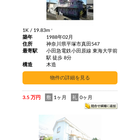
1K
/ 19.83m
2
築年
1988年02月
住所
神奈川県平塚市真田547
最寄駅
小田急電鉄小田原線 東海大学前
駅 徒歩 8分
構造
木造
3.5 万円
敷
1ヶ月
礼
0ヶ月