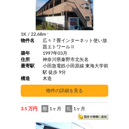
1K
/ 22.68m
2
物件名
広々７畳インターネット使い放
題エトワールⅡ
築年
1997年03月
住所
神奈川県秦野市北矢名
最寄駅
小田急電鉄小田原線 東海大学前
駅 徒歩 9分
構造
木造
3.5 万円
敷
1ヶ月
礼
1ヶ月