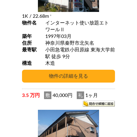
1K
/ 22.68m
2
物件名
インターネット使い放題エト
ワールⅡ
築年
1997年03月
住所
神奈川県秦野市北矢名
最寄駅
小田急電鉄小田原線 東海大学前
駅 徒歩 9分
構造
木造
3.5 万円
敷
40,000円
礼
1ヶ月