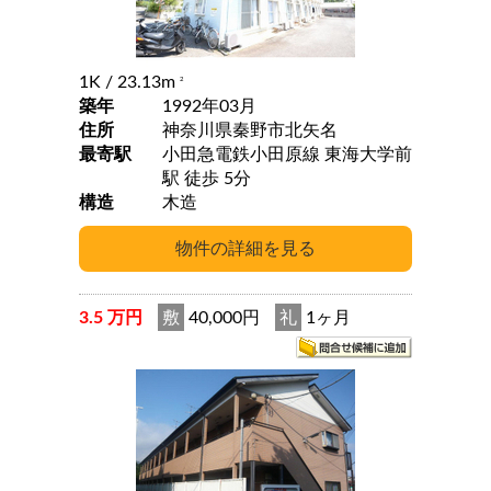
1K
/ 23.13m
2
築年
1992年03月
住所
神奈川県秦野市北矢名
最寄駅
小田急電鉄小田原線 東海大学前
駅 徒歩 5分
構造
木造
3.5 万円
敷
40,000円
礼
1ヶ月