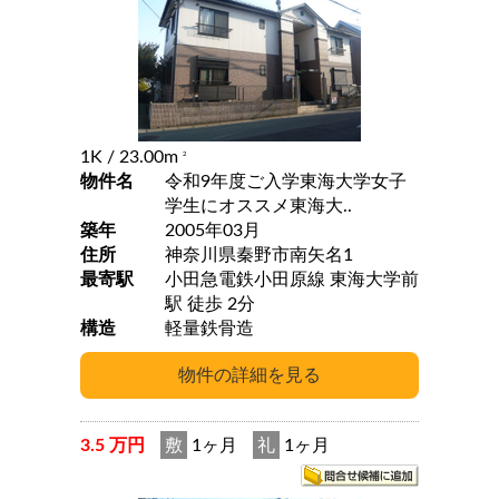
1K
/ 23.00m
2
物件名
令和9年度ご入学東海大学女子
学生にオススメ東海大..
築年
2005年03月
住所
神奈川県秦野市南矢名1
最寄駅
小田急電鉄小田原線 東海大学前
駅 徒歩 2分
構造
軽量鉄骨造
3.5 万円
敷
1ヶ月
礼
1ヶ月