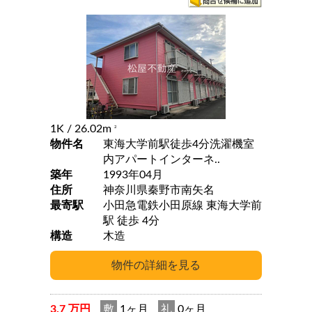
1K
/ 26.02m
2
物件名
東海大学前駅徒歩4分洗濯機室
内アパートインターネ..
築年
1993年04月
住所
神奈川県秦野市南矢名
最寄駅
小田急電鉄小田原線 東海大学前
駅 徒歩 4分
構造
木造
3.7 万円
敷
1ヶ月
礼
0ヶ月