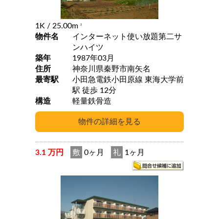
1K
/ 25.00m
2
物件名
インターネット使い放題第二サ
ンハイツ
築年
1987年03月
住所
神奈川県秦野市南矢名
最寄駅
小田急電鉄小田原線 東海大学前
駅 徒歩 12分
構造
軽量鉄骨造
3.1 万円
敷
0ヶ月
礼
1ヶ月