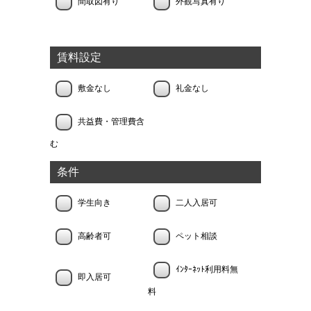
間取図有り
外観写真有り
賃料設定
敷金なし
礼金なし
共益費・管理費含
む
条件
学生向き
二人入居可
高齢者可
ペット相談
ｲﾝﾀｰﾈｯﾄ利用料無
即入居可
料