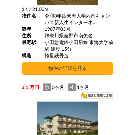
1K
/ 21.00m
2
物件名
令和8年度東海大学湘南キャン
パス新入生インターネ..
築年
1987年03月
住所
神奈川県秦野市南矢名
最寄駅
小田急電鉄小田原線 東海大学前
駅 徒歩 15分
構造
軽量鉄骨造
3.1 万円
敷
0ヶ月
礼
1ヶ月