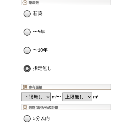
新築
〜5年
〜10年
指定無し
m
〜
m
2
2
5分以内