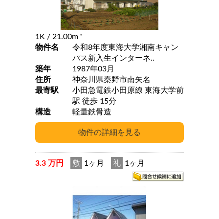
1K
/ 21.00m
2
物件名
令和8年度東海大学湘南キャン
パス新入生インターネ..
築年
1987年03月
住所
神奈川県秦野市南矢名
最寄駅
小田急電鉄小田原線 東海大学前
駅 徒歩 15分
構造
軽量鉄骨造
3.3 万円
敷
1ヶ月
礼
1ヶ月