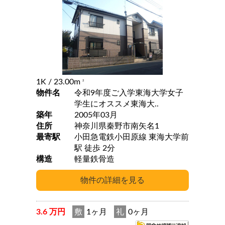
1K
/ 23.00m
2
物件名
令和9年度ご入学東海大学女子
学生にオススメ東海大..
築年
2005年03月
住所
神奈川県秦野市南矢名1
最寄駅
小田急電鉄小田原線 東海大学前
駅 徒歩 2分
構造
軽量鉄骨造
3.6 万円
敷
1ヶ月
礼
0ヶ月