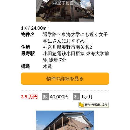
1K
/ 24.00m
2
物件名
通学路・東海大学にも近く女子
学生さんにおすすめ！..
住所
神奈川県秦野市南矢名2
最寄駅
小田急電鉄小田原線 東海大学前
駅 徒歩 7分
構造
木造
3.5 万円
敷
40,000円
礼
1ヶ月