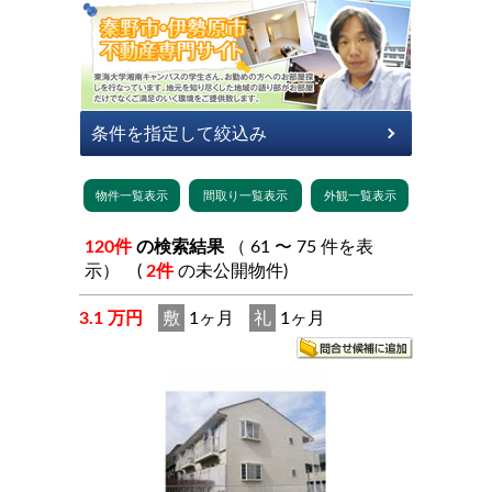
120件
の検索結果
（ 61 〜 75 件を表
示） (
2件
の未公開物件)
3.1 万円
敷
1ヶ月
礼
1ヶ月