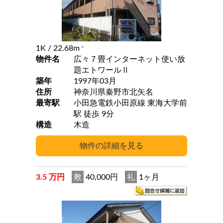
1K
/ 22.68m
2
物件名
広々７畳インターネット使い放
題エトワールⅡ
築年
1997年03月
住所
神奈川県秦野市北矢名
最寄駅
小田急電鉄小田原線 東海大学前
駅 徒歩 9分
構造
木造
3.5 万円
敷
40,000円
礼
1ヶ月