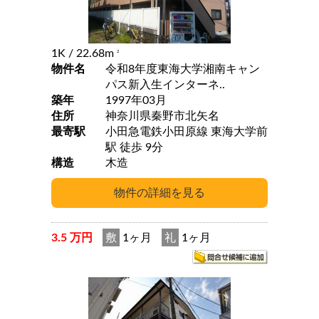
1K
/ 22.68m
2
物件名
令和8年度東海大学湘南キャン
パス新入生インターネ..
築年
1997年03月
住所
神奈川県秦野市北矢名
最寄駅
小田急電鉄小田原線 東海大学前
駅 徒歩 9分
構造
木造
3.5 万円
敷
1ヶ月
礼
1ヶ月