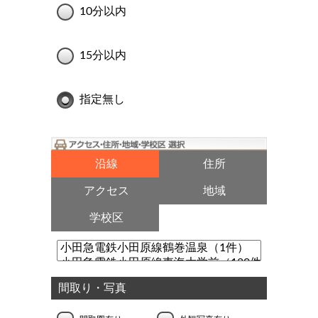
10分以内
15分以内
指定無し
沿線
住所
アクセス
地域
学校区
間取り・写真