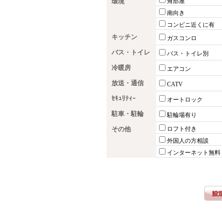
環境
角部屋
南向き
コンビニ近くに有
キッチン
ガスコンロ
バス・トイレ
バス・トイレ別
冷暖房
エアコン
放送・通信
CATV
ｾｷｭﾘﾃｨｰ
オートロック
駐車・駐輪
駐輪場有り
その他
ロフト付き
外国人の方相談
インターネット無料