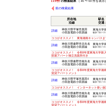
119件
の検索結果
（ 46 〜 60 件を表示
前の検索結果
所在地
駅名
沿線
交通
神奈川県平塚市真田
東海大学
詳細
小田急電鉄小田原線
徒歩 7分/バス
ココがオススメ！ 東海湘南キャンパスま
神奈川県秦野市北矢名
東海大学
詳細
小田急電鉄小田原線
徒歩 3分/バス
ココがオススメ！ 令和8年度東海大学新
部屋アパート独立洗面所付き
神奈川県秦野市南矢名
東海大学
詳細
小田急電鉄小田原線
徒歩 13分/バ
ココがオススメ！ 令和8年度東海大学湘
賃貸アパートメント
神奈川県平塚市真田4
東海大学
詳細
小田急電鉄小田原線
徒歩 7分/バス
ココがオススメ！ インターネット使い放
神奈川県秦野市南矢名
東海大学
詳細
小田急電鉄小田原線
徒歩 13分/バ
ココがオススメ！ 令和8年度東海大学湘
賃貸アパートメント