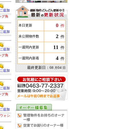
に追加
ング角
0
件
本日更新
に追加
2
件
未公開物件数
11
件
一週間内更新
に追加
ング角
4
件
一週間内新着
最終更新日：
08
04
月
日
に追加
に追加
ング角
に追加
ウォシ