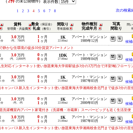
2件
） (
の未公開物件)
表示件数
次の検索
1
2
3
4
5
6
7
8
敷金
物件種別
写真
賃料
間取り
（保証金）
問い
礼金
完成年月
間取り
管理費・共益費
（敷引）
専有面積
1
3.0
ヶ月
1K
アパート・マンション
前
万円
1
1989年12月
-分
-円、 700円
ヶ月
22.00m
2
候補
で静かな住環境の徒歩10分賃貸アパートメント
0
3.0
ヶ月
1DK
アパート・マンション
前
万円
0
1989年04月
-分
-円、 2,000円
ヶ月
27.00m
2
候補
入生対応インターネット使い放題東海大学前駅徒歩3分の3万円台で洋室9帖フローリ
0
3.0
ヶ月
1K
アパート・マンション
前
万円
1
1987年03月
ス-分
-円、 500円
ヶ月
21.00m
2
候補
南キャンパス新入生インターネット使い放題東海大学湘南校舎北門まで徒歩3分の至
0
3.0
ヶ月
1K
アパート・マンション
前
万円
1
2000年03月
-分
-円、-円
ヶ月
22.00m
2
候補
題洗濯機室内アパート家電付き（洗濯機・冷蔵庫）スーパービッグも近く生活至便
0
3.0
ヶ月
1K
アパート・マンション
前
万円
1
1987年03月
ス-分
-円、 500円
ヶ月
21.00m
2
候補
南キャンパス新入生インターネット使い放題東海大学湘南校舎北門まで徒歩3分の至