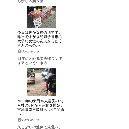
ちからの贈り物
今日は暖かな神奈川です。
昨日ですが福島県伊達市の
大切な女性の友人からたく
さんのものが...
15年にわたる災害ボランテ
ィアという生き方
2011年の東日本大震災の2ヶ
月後の5月から活動を開始。
宮城県南三陸町へは4年間通
い...
久しぶりの連休で東北へ。