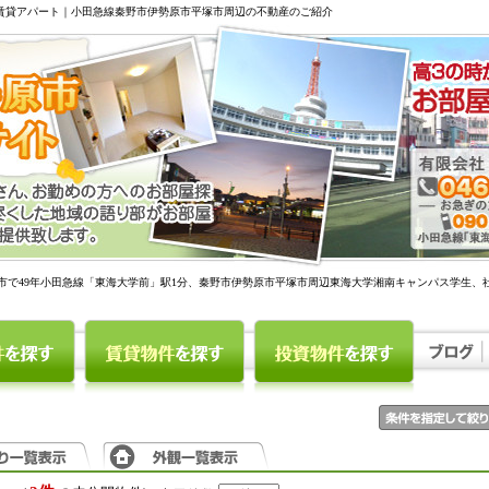
駅賃貸アパート｜小田急線秦野市伊勢原市平塚市周辺の不動産のご紹介
市で49年小田急線「東海大学前」駅1分、秦野市伊勢原市平塚市周辺東海大学湘南キャンパス学生、