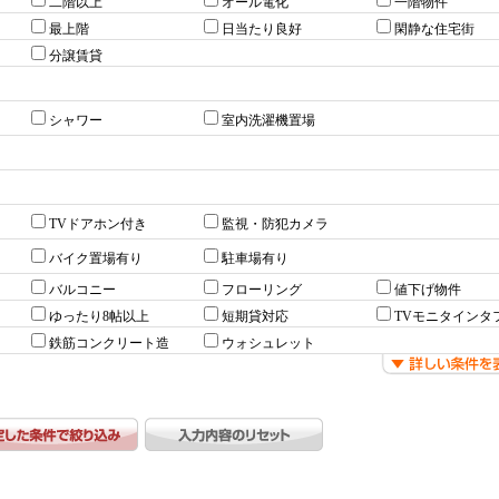
二階以上
オール電化
一階物件
最上階
日当たり良好
閑静な住宅街
分譲賃貸
シャワー
室内洗濯機置場
TVドアホン付き
監視・防犯カメラ
バイク置場有り
駐車場有り
バルコニー
フローリング
値下げ物件
ゆったり8帖以上
短期貸対応
TVモニタインタ
鉄筋コンクリート造
ウォシュレット