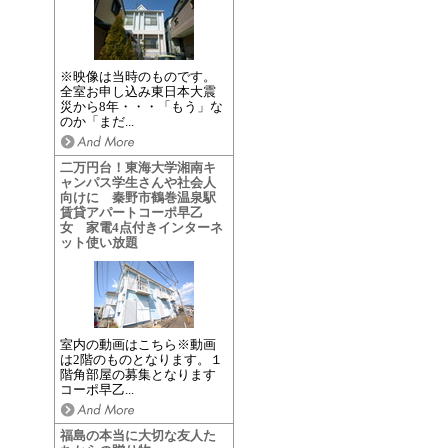
※映像は当時のものです。
全室お申し込み東日本大震
災から8年・・・「もう」な
のか「まだ...
二万円台！東海大学湘南キ
ャンパス学生さんや社会人
向けに 秦野市鶴巻温泉駅
賃貸アパートコーポ早乙
女 家電4点付きインターネ
ット使い放題
室内の動画はこちら※動画
は2階のものとなります。１
階角部屋の募集となります
コーポ早乙...
福島の本当に大切な友人た