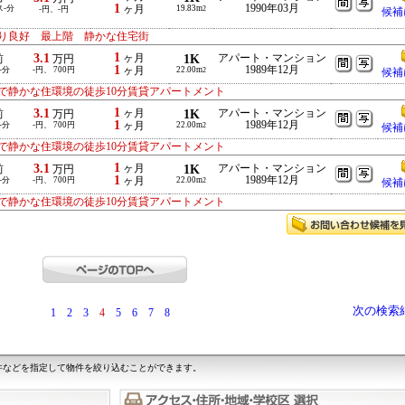
1
1990年03月
ス-分
ヶ月
19.83m
-円、-円
2
候補
り良好 最上階 静かな住宅街
1
3.1
ヶ月
1K
アパート・マンション
前
万円
1
1989年12月
-分
-円、 700円
ヶ月
22.00m
2
候補
で静かな住環境の徒歩10分賃貸アパートメント
1
3.1
ヶ月
1K
アパート・マンション
前
万円
1
1989年12月
-分
-円、 700円
ヶ月
22.00m
2
候補
で静かな住環境の徒歩10分賃貸アパートメント
1
3.1
ヶ月
1K
アパート・マンション
前
万円
1
1989年12月
-分
-円、 700円
ヶ月
22.00m
2
候補
で静かな住環境の徒歩10分賃貸アパートメント
次の検索
1
2
3
4
5
6
7
8
件などを指定して物件を絞り込むことができます。