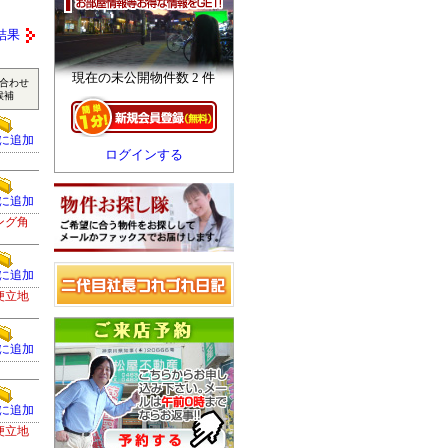
結果
現在の未公開物件数 2 件
合わせ
候補
に追加
ログインする
に追加
ング角
に追加
便立地
に追加
に追加
便立地