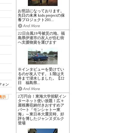
お世話になっております。
先日の未来 kids projectの保
養プロジェクト201...
22日台風19号被災の地、福
島県伊達市の友人が住む街
へ支援物資を運びます
※インタビューを受けてい
るのが友人です。１階は天
井まで浸水しました。【22
日 福島県...
フォン
2万円台！東海大学前駅イン
ターネット使い放題！広々
屋根裏収納付きおすすめア
パート「モンシャトー東
海」～東日本大震災時、好
評を博したジャンヌダルク
登場