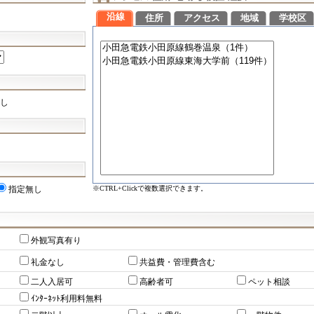
沿線
住所
アクセス
地域
学校区
し
※CTRL+Clickで複数選択できます。
指定無し
外観写真有り
礼金なし
共益費・管理費含む
二人入居可
高齢者可
ペット相談
ｲﾝﾀｰﾈｯﾄ利用料無料