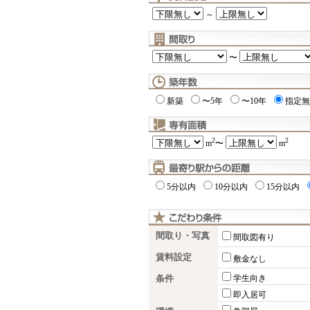
～
〜
新築
〜5年
〜10年
指定無
2
2
m
〜
m
5分以内
10分以内
15分以内
間取り・写真
間取図有り
賃料設定
敷金なし
条件
学生向き
即入居可