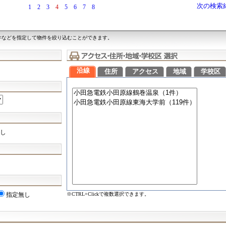
次の検索
1
2
3
4
5
6
7
8
件などを指定して物件を絞り込むことができます。
沿線
住所
アクセス
地域
学校区
し
※CTRL+Clickで複数選択できます。
指定無し