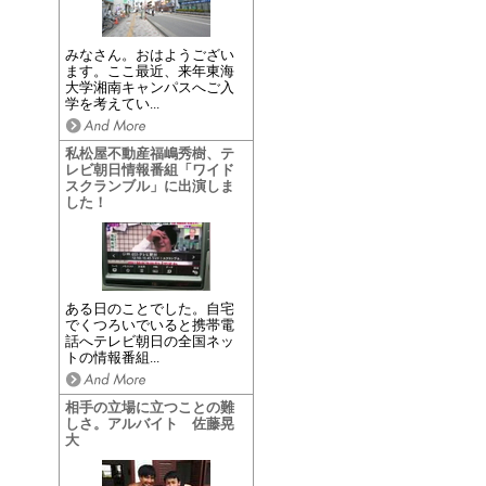
みなさん。おはようござい
ます。ここ最近、来年東海
大学湘南キャンパスへご入
学を考えてい...
私松屋不動産福嶋秀樹、テ
レビ朝日情報番組「ワイド
スクランブル」に出演しま
した！
ある日のことでした。自宅
でくつろいでいると携帯電
話へテレビ朝日の全国ネッ
トの情報番組...
相手の立場に立つことの難
しさ。アルバイト 佐藤晃
大