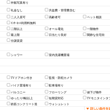
外観写真有り
礼金なし
共益費・管理費含む
二人入居可
高齢者可
ペット相談
ｲﾝﾀｰﾈｯﾄ利用料無料
二階以上
オール電化
一階物件
最上階
日当たり良好
閑静な住宅街
分譲賃貸
シャワー
室内洗濯機置場
TVドアホン付き
監視・防犯カメラ
バイク置場有り
駐車場有り
バルコニー
フローリング
値下げ物件
ゆったり8帖以上
短期貸対応
TVモニタインタ
鉄筋コンクリート造
ウォシュレット