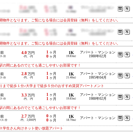
開物件となります。ご覧になる場合には会員登録（無料）をしてください。
開物件となります。ご覧になる場合には会員登録（無料）をしてください。
1
4.0
ヶ月
1K
アパート・マンション
学前
万円
0
1988年02月
ス-分
ヶ月
19.83m
-円、-円
2
駅の間にあるのでとても過ごしやすいお部屋です！
1
2.8
ヶ月
1K
アパート・マンション
学前
万円
1
1995年04月
ス-分
-円、-円
ヶ月
21.48m
2
りまで徒歩１分♪大学まで徒歩５分のおすすめ賃貸アパートメント
1
3.3
ヶ月
1K
アパート・マンション
学前
万円
1
1988年02月
ス-分
ヶ月
19.83m
-円、-円
2
駅の間にあるのでとても過ごしやすいお部屋です！
0
2.7
ヶ月
1K
学前
万円
アパート・マンション
0
バス-分
-円、 2,000円
ヶ月
18.79m
2
ス学生さん向けネット使い放題アパート