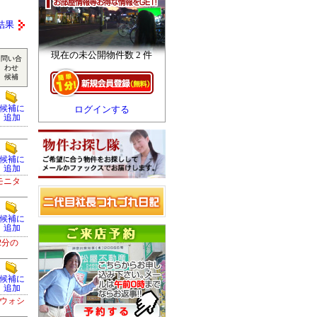
結果
現在の未公開物件数 2 件
問い合
わせ
候補
候補に
ログインする
追加
候補に
追加
モニタ
候補に
追加
2分の
候補に
追加
ウォシ