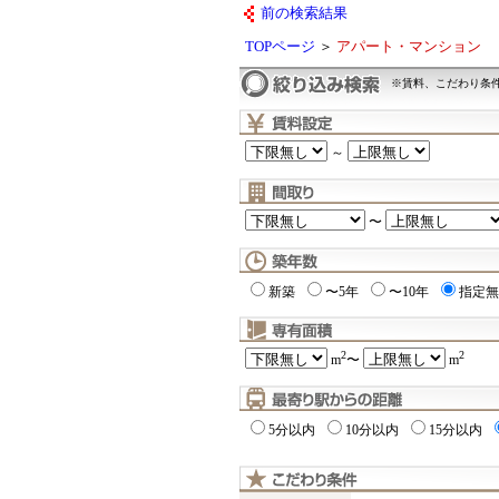
前の検索結果
TOPページ
＞
アパート・マンション
※賃料、こだわり条
～
〜
新築
〜5年
〜10年
指定無
2
2
m
〜
m
5分以内
10分以内
15分以内