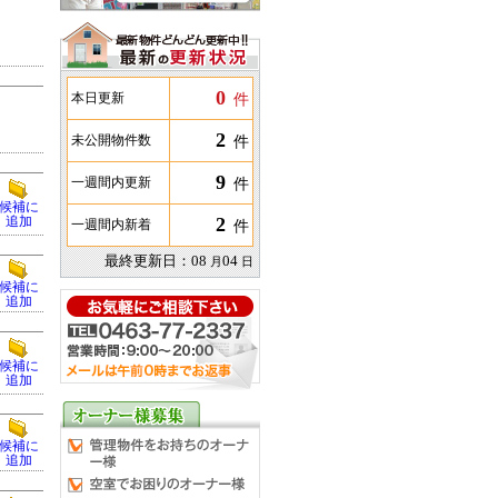
0
件
本日更新
2
件
未公開物件数
9
件
一週間内更新
候補に
2
追加
件
一週間内新着
最終更新日：
08
04
月
日
候補に
追加
候補に
追加
候補に
追加