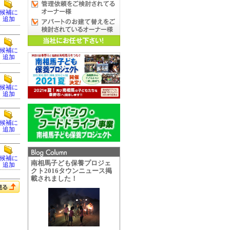
候補に
追加
候補に
追加
候補に
追加
候補に
追加
候補に
南相馬子ども保養プロジェ
追加
クト2016タウンニュース掲
載されました！