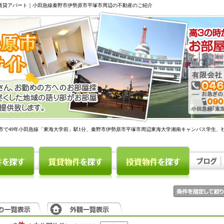
駅賃貸アパート｜小田急線秦野市伊勢原市平塚市周辺の不動産のご紹介
市で49年小田急線「東海大学前」駅1分、秦野市伊勢原市平塚市周辺東海大学湘南キャンパス学生、