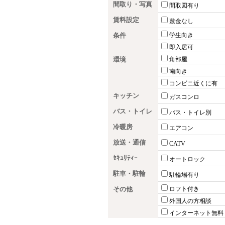
間取り・写真
間取図有り
賃料設定
敷金なし
条件
学生向き
即入居可
環境
角部屋
南向き
コンビニ近くに有
キッチン
ガスコンロ
バス・トイレ
バス・トイレ別
冷暖房
エアコン
放送・通信
CATV
ｾｷｭﾘﾃｨｰ
オートロック
駐車・駐輪
駐輪場有り
その他
ロフト付き
外国人の方相談
インターネット無料