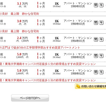
1
3.1
ヶ月
1K
アパート・マンション
学前
万円
1
1990年03月
バス-分
ヶ月
19.83m
-円、-円
2
り良好 最上階 静かな住宅街
1
3.0
ヶ月
1K
アパート・マンション
学前
万円
1
1990年03月
バス-分
ヶ月
19.83m
-円、-円
2
り良好 最上階 静かな住宅街
0
2.4
ヶ月
1K
アパート・マンション
学前
万円
1
1994年01月
バス-分
-円、 1,000円
ヶ月
20.00m
2
ス正門まで徒歩5分の工学部理学部おすすめ賃貸アパートメント
1
5.0
ヶ月
1K
アパート・マンション
学前
万円
1
1998年02月
バス-分
2,000円、-円
ヶ月
26.56m
2
題！東海大学湘南キャンパス付近徒歩１分の鉄骨造おすすめ賃貸マンション
1
5.0
ヶ月
1K
アパート・マンション
学前
万円
1
1998年02月
バス-分
2,000円、-円
ヶ月
26.56m
2
題！東海大学湘南キャンパス付近徒歩１分の鉄骨造おすすめ賃貸マンション