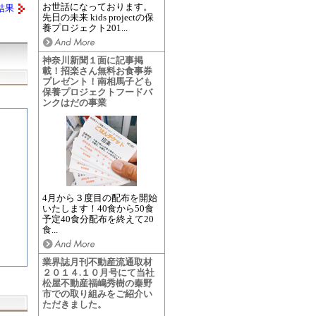
お世話になっております。
結果
先日の未来 kids projectの保
養プロジェクト201...
神奈川新聞１面に記事掲
載！招楽さん無料お食事券
プレゼント！南相馬子ども
保養プロジェクトフードバ
ンクはだの事業
4月から３度目の配布を開始
いたします！40食から50食
予定40食分配布を終えて20
食...
業界誌月刊不動産流通取材
２０１４.１０月号にて当社
松屋不動産福嶋秀樹の秦野
市での取り組みをご紹介い
ただきました。