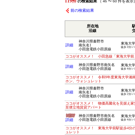
119件
の検索結果
（ 46 〜 60 件を表示
前の検索結果
所在地
沿線
神奈川県秦野市
東海大
詳細
南矢名1
徒歩 3分/バ
小田急電鉄小田原線
ココがオススメ！ 小田急線「東海大学前
神奈川県秦野市南矢名
東海大
詳細
小田急電鉄小田原線
徒歩 4分/バ
ココがオススメ！ 令和9年度東海大学湘
ホン、ウォシュレット
神奈川県秦野市
東海大
詳細
南矢名1
徒歩 2分/バ
小田急電鉄小田原線
ココがオススメ！ 物価高騰化を見据え家賃
至便立地賃貸アパート
神奈川県秦野市南矢名
東海大
詳細
小田急電鉄小田原線
徒歩 4分/バ
ココがオススメ！ 東海大学前駅徒歩4分
ュレット