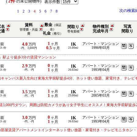
2件
） (
の未公開物件)
表示件数
次の検索
1
2
3
4
5
6
7
8
敷金
賃料
（保証
駅名
物件種別
写真
間取り
金）
管理費・共益
交通
完成年月
間取り
専有面積
礼金
費
（敷引）
1
4.0
ヶ月
1K
アパート・マンション
学前
万円
0.5
1996年03月
ス-分
ヶ月
21.00m
-円、 2,000円
2
」駅より徒歩3分の賃貸マンション
0
2.9
ヶ月
1K
アパート・マンション
学前
万円
1
1993年04月
ス-分
-円、-円
ヶ月
26.02m
2
南キャンパス新入生向け東海大学前駅徒歩4分、ネット使い放題、家電付き、テレビ
1
3.5
ヶ月
1K
アパート・マンション
学前
万円
1
2005年03月
ス-分
ヶ月
23.00m
-円、-円
2
3,000円ダウン。周囲は防犯カメラがあり女子学生にオススメ！東海大学前駅徒歩
0
3.0
ヶ月
1K
アパート・マンション
学前
万円
1
1993年04月
ス-分
-円、-円
ヶ月
26.02m
2
の部屋賃貸アパートメントインターネット使い放題・家電付き・テレビモニタホン・