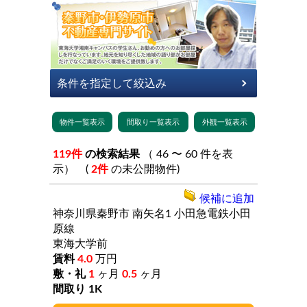
119件
の検索結果
（ 46 〜 60 件を表
示） (
2件
の未公開物件)
候補に追加
神奈川県秦野市
南矢名1
小田急電鉄小田
原線
東海大学前
4.0
万円
1
ヶ月
0.5
ヶ月
1K