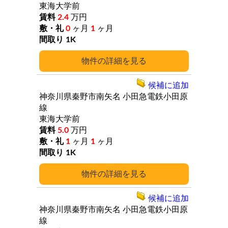
東海大学前
2.4
万円
0
ヶ月
1
ヶ月
1K
詳細
候補に追加
神奈川県秦野市南矢名
小田急電鉄小田原
線
東海大学前
5.0
万円
1
ヶ月
1
ヶ月
1K
詳細
候補に追加
神奈川県秦野市南矢名
小田急電鉄小田原
線