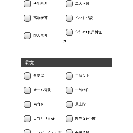
学生向き
二人入居可
高齢者可
ペット相談
ｲﾝﾀｰﾈｯﾄ利用料無
即入居可
料
環境
角部屋
二階以上
オール電化
一階物件
南向き
最上階
日当たり良好
閑静な住宅街
コンビニ近くに有
分譲賃貸