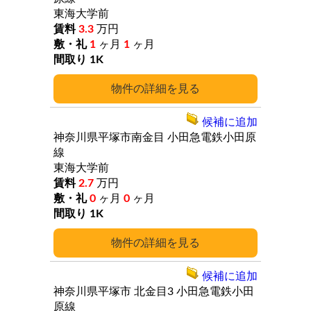
東海大学前
3.3
万円
1
ヶ月
1
ヶ月
1K
詳細
候補に追加
神奈川県平塚市南金目
小田急電鉄小田原
線
東海大学前
2.7
万円
0
ヶ月
0
ヶ月
1K
詳細
候補に追加
神奈川県平塚市
北金目3
小田急電鉄小田
原線