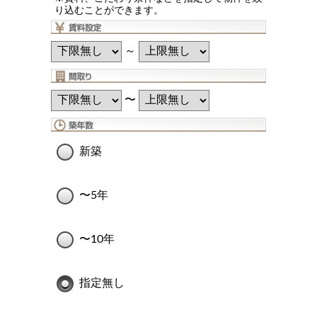
り込むことができます。
～
〜
新築
〜5年
〜10年
指定無し