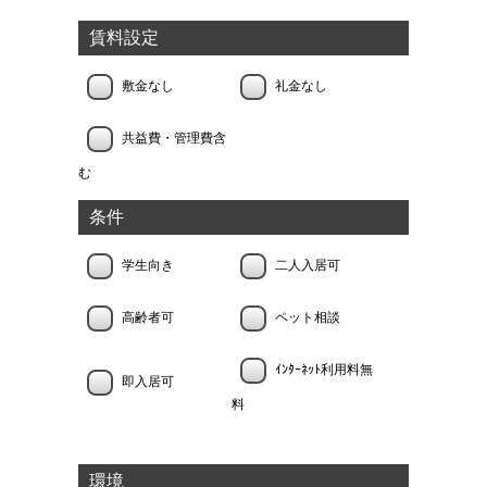
賃料設定
敷金なし
礼金なし
共益費・管理費含
む
条件
学生向き
二人入居可
高齢者可
ペット相談
ｲﾝﾀｰﾈｯﾄ利用料無
即入居可
料
環境