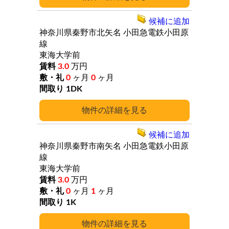
候補に追加
神奈川県秦野市北矢名
小田急電鉄小田原
線
東海大学前
3.0
万円
0
ヶ月
0
ヶ月
1DK
詳細
候補に追加
神奈川県秦野市南矢名
小田急電鉄小田原
線
東海大学前
3.0
万円
0
ヶ月
1
ヶ月
1K
詳細