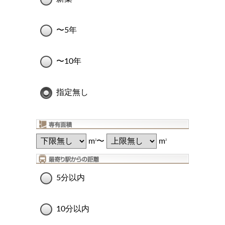
〜5年
〜10年
指定無し
m
〜
m
2
2
5分以内
10分以内