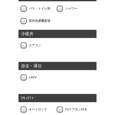
バス・トイレ別
シャワー
室内洗濯機置場
冷暖房
エアコン
放送・通信
CATV
ｾｷｭﾘﾃｨｰ
オートロック
TVドアホン付き