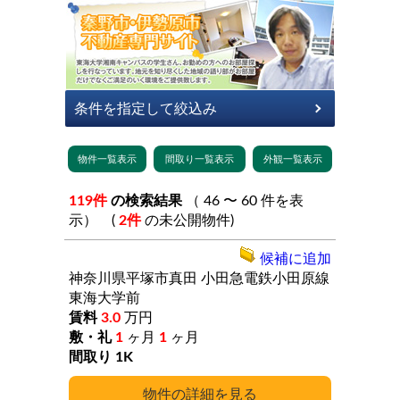
119件
の検索結果
（ 46 〜 60 件を表
示） (
2件
の未公開物件)
候補に追加
神奈川県平塚市真田
小田急電鉄小田原線
東海大学前
3.0
万円
1
ヶ月
1
ヶ月
1K
詳細