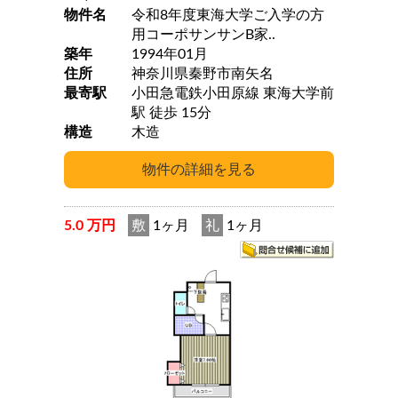
物件名
令和8年度東海大学ご入学の方
用コーポサンサンB家..
築年
1994年01月
住所
神奈川県秦野市南矢名
最寄駅
小田急電鉄小田原線 東海大学前
駅 徒歩 15分
構造
木造
5.0 万円
敷
1ヶ月
礼
1ヶ月