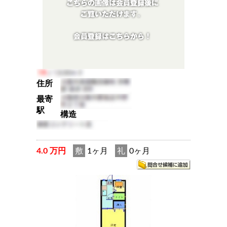
住所
最寄
駅
構造
4.0 万円
敷
1ヶ月
礼
0ヶ月