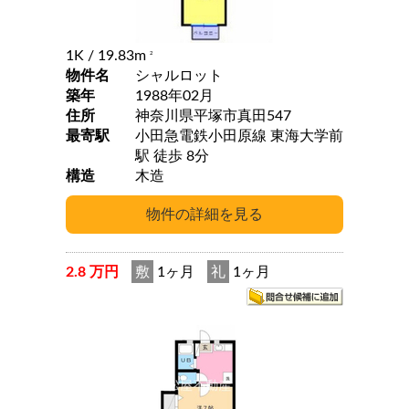
1K
/ 19.83m
2
物件名
シャルロット
築年
1988年02月
住所
神奈川県平塚市真田547
最寄駅
小田急電鉄小田原線 東海大学前
駅 徒歩 8分
構造
木造
2.8 万円
敷
1ヶ月
礼
1ヶ月