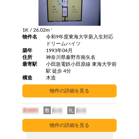
1K
/ 26.02m
2
物件名
令和9年度東海大学新入生対応
ドリームハイツ
築年
1993年04月
住所
神奈川県秦野市南矢名
最寄駅
小田急電鉄小田原線 東海大学前
駅 徒歩 4分
構造
木造
敷
礼