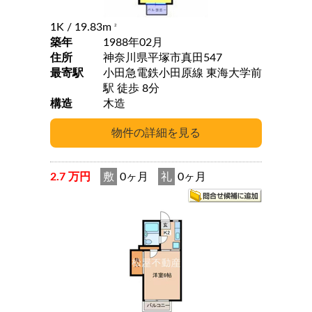
1K
/ 19.83m
2
築年
1988年02月
住所
神奈川県平塚市真田547
最寄駅
小田急電鉄小田原線 東海大学前
駅 徒歩 8分
構造
木造
2.7 万円
敷
0ヶ月
礼
0ヶ月