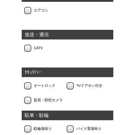
エアコン
放送・通信
CATV
ｾｷｭﾘﾃｨｰ
オートロック
TVドアホン付き
監視・防犯カメラ
駐車・駐輪
駐輪場有り
バイク置場有り