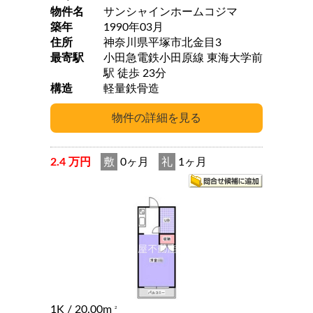
物件名
サンシャインホームコジマ
築年
1990年03月
住所
神奈川県平塚市北金目3
最寄駅
小田急電鉄小田原線 東海大学前
駅 徒歩 23分
構造
軽量鉄骨造
2.4 万円
敷
0ヶ月
礼
1ヶ月
1K
/ 20.00m
2