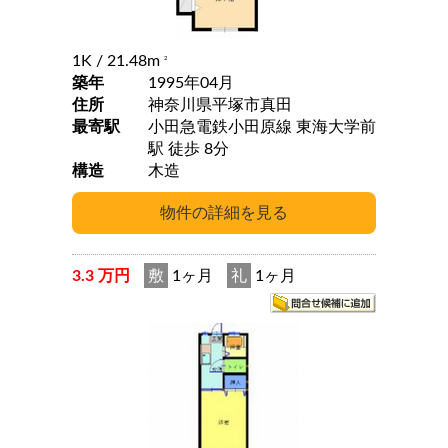
1K
/ 21.48m
2
築年
1995年04月
住所
神奈川県平塚市真田
最寄駅
小田急電鉄小田原線 東海大学前
駅 徒歩 8分
構造
木造
3.3 万円
敷
1ヶ月
礼
1ヶ月