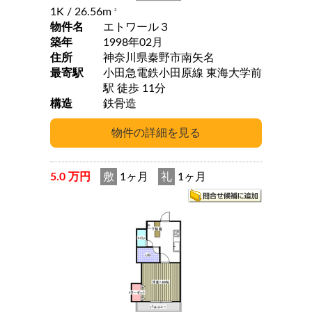
1K
/ 26.56m
2
物件名
エトワール３
築年
1998年02月
住所
神奈川県秦野市南矢名
最寄駅
小田急電鉄小田原線 東海大学前
駅 徒歩 11分
構造
鉄骨造
5.0 万円
敷
1ヶ月
礼
1ヶ月