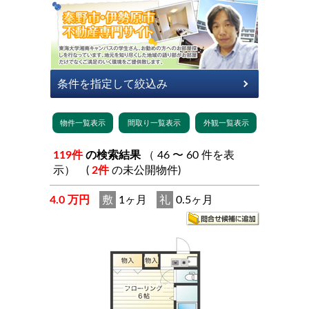
119件
の検索結果
（ 46 〜 60 件を表
示） (
2件
の未公開物件)
4.0 万円
敷
1ヶ月
礼
0.5ヶ月