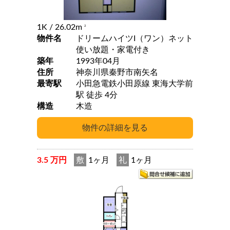
1K
/ 26.02m
2
物件名
ドリームハイツI（ワン）ネット
使い放題・家電付き
築年
1993年04月
住所
神奈川県秦野市南矢名
最寄駅
小田急電鉄小田原線 東海大学前
駅 徒歩 4分
構造
木造
3.5 万円
敷
1ヶ月
礼
1ヶ月