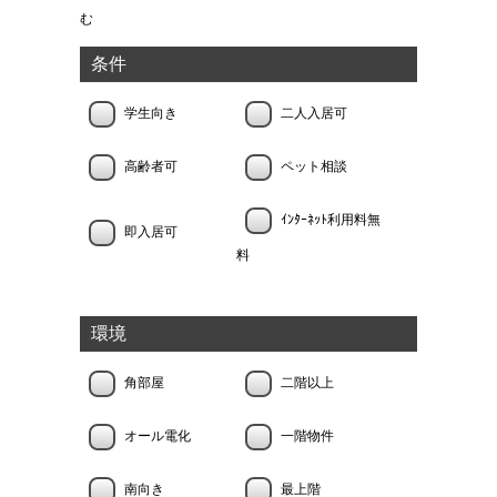
む
条件
学生向き
二人入居可
高齢者可
ペット相談
ｲﾝﾀｰﾈｯﾄ利用料無
即入居可
料
環境
角部屋
二階以上
オール電化
一階物件
南向き
最上階