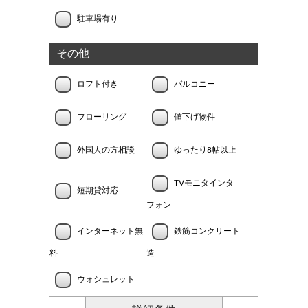
駐車場有り
その他
ロフト付き
バルコニー
フローリング
値下げ物件
外国人の方相談
ゆったり8帖以上
TVモニタインタ
短期貸対応
フォン
インターネット無
鉄筋コンクリート
料
造
ウォシュレット