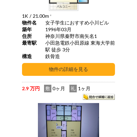
1K
/ 21.00m
2
物件名
女子学生におすすめ小川ビル
築年
1996年03月
住所
神奈川県秦野市南矢名1
最寄駅
小田急電鉄小田原線 東海大学前
駅 徒歩 3分
構造
鉄骨造
2.9 万円
敷
0ヶ月
礼
1ヶ月