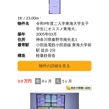
1K
/ 23.00m
2
物件名
令和9年度ご入学東海大学女子
学生にオススメ東海大..
築年
2005年03月
住所
神奈川県秦野市南矢名1
最寄駅
小田急電鉄小田原線 東海大学前
駅 徒歩 2分
構造
軽量鉄骨造
3.0 万円
敷
0ヶ月
礼
1ヶ月