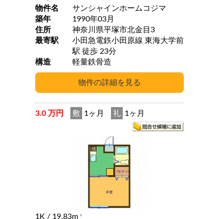
物件名
サンシャインホームコジマ
築年
1990年03月
住所
神奈川県平塚市北金目3
最寄駅
小田急電鉄小田原線 東海大学前
駅 徒歩 23分
構造
軽量鉄骨造
3.0 万円
敷
1ヶ月
礼
1ヶ月
1K
/ 19.83m
2