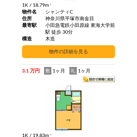
1K
/ 18.79m
2
物件名
シャンティC
住所
神奈川県平塚市南金目
最寄駅
小田急電鉄小田原線 東海大学前
駅 徒歩 30分
構造
木造
3.1 万円
敷
1ヶ月
礼
1ヶ月
1K
/ 19.83m
2