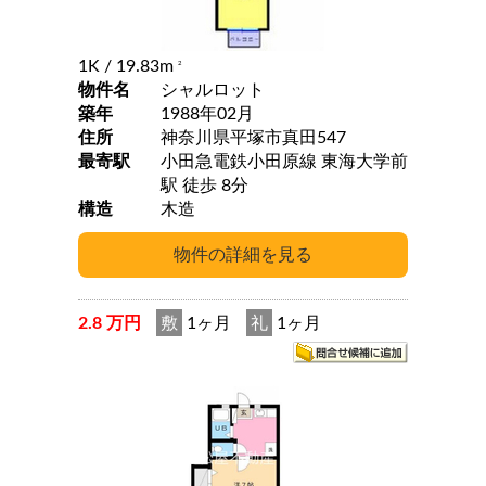
1K
/ 19.83m
2
物件名
シャルロット
築年
1988年02月
住所
神奈川県平塚市真田547
最寄駅
小田急電鉄小田原線 東海大学前
駅 徒歩 8分
構造
木造
2.8 万円
敷
1ヶ月
礼
1ヶ月