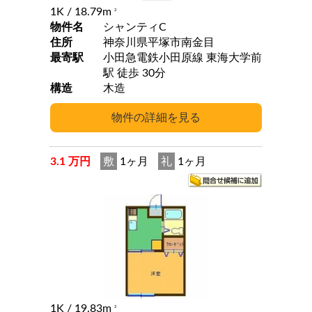
1K
/ 18.79m
2
物件名
シャンティC
住所
神奈川県平塚市南金目
最寄駅
小田急電鉄小田原線 東海大学前
駅 徒歩 30分
構造
木造
3.1 万円
敷
1ヶ月
礼
1ヶ月
1K
/ 19.83m
2