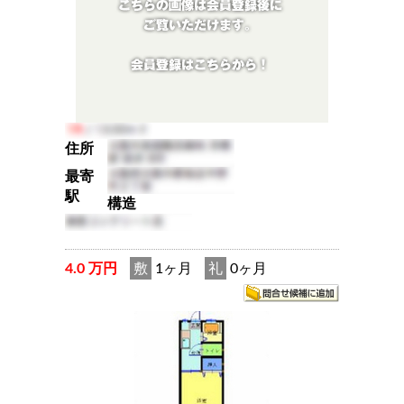
住所
最寄
駅
構造
4.0 万円
敷
1ヶ月
礼
0ヶ月