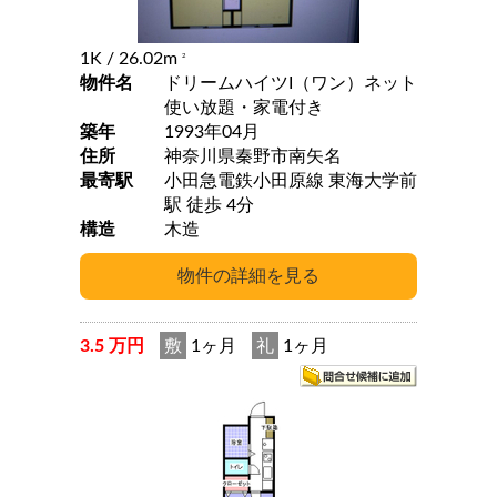
1K
/ 26.02m
2
物件名
ドリームハイツI（ワン）ネット
使い放題・家電付き
築年
1993年04月
住所
神奈川県秦野市南矢名
最寄駅
小田急電鉄小田原線 東海大学前
駅 徒歩 4分
構造
木造
3.5 万円
敷
1ヶ月
礼
1ヶ月