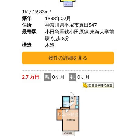
1K
/ 19.83m
2
築年
1988年02月
住所
神奈川県平塚市真田547
最寄駅
小田急電鉄小田原線 東海大学前
駅 徒歩 8分
構造
木造
2.7 万円
敷
0ヶ月
礼
0ヶ月