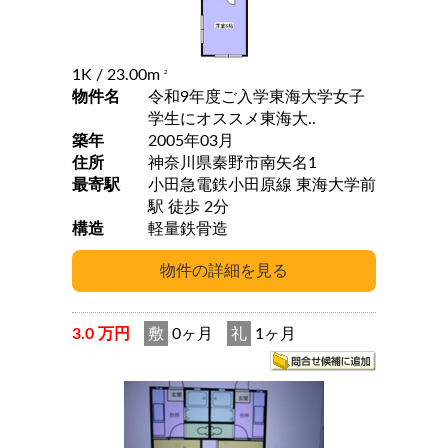
1K
/ 23.00m
2
物件名
令和9年度ご入学東海大学女子
学生にオススメ東海大..
築年
2005年03月
住所
神奈川県秦野市南矢名1
最寄駅
小田急電鉄小田原線 東海大学前
駅 徒歩 2分
構造
軽量鉄骨造
3.0 万円
敷
0ヶ月
礼
1ヶ月