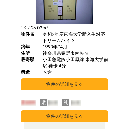
1K
/ 26.02m
2
物件名
令和9年度東海大学新入生対応
ドリームハイツ
築年
1993年04月
住所
神奈川県秦野市南矢名
最寄駅
小田急電鉄小田原線 東海大学前
駅 徒歩 4分
構造
木造
敷
礼