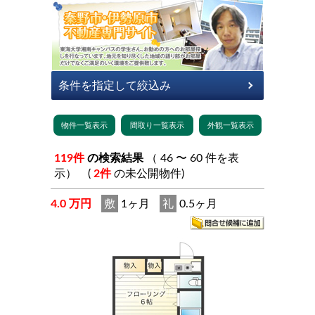
119件
の検索結果
（ 46 〜 60 件を表
示） (
2件
の未公開物件)
4.0 万円
敷
1ヶ月
礼
0.5ヶ月