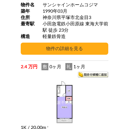
物件名
サンシャインホームコジマ
築年
1990年03月
住所
神奈川県平塚市北金目3
最寄駅
小田急電鉄小田原線 東海大学前
駅 徒歩 23分
構造
軽量鉄骨造
2.4 万円
敷
0ヶ月
礼
1ヶ月
1K
/ 20.00m
2