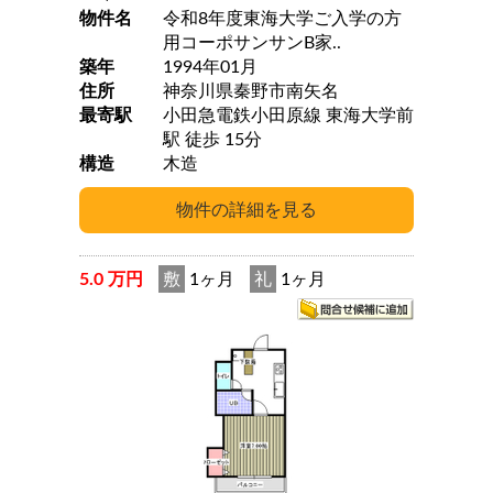
物件名
令和8年度東海大学ご入学の方
用コーポサンサンB家..
築年
1994年01月
住所
神奈川県秦野市南矢名
最寄駅
小田急電鉄小田原線 東海大学前
駅 徒歩 15分
構造
木造
5.0 万円
敷
1ヶ月
礼
1ヶ月