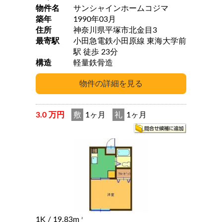
物件名
サンシャインホームコジマ
築年
1990年03月
住所
神奈川県平塚市北金目3
最寄駅
小田急電鉄小田原線 東海大学前
駅 徒歩 23分
構造
軽量鉄骨造
3.0 万円
敷
1ヶ月
礼
1ヶ月
1K
/ 19.83m
2