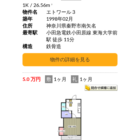
1K
/ 26.56m
2
物件名
エトワール３
築年
1998年02月
住所
神奈川県秦野市南矢名
最寄駅
小田急電鉄小田原線 東海大学前
駅 徒歩 11分
構造
鉄骨造
5.0 万円
敷
1ヶ月
礼
1ヶ月