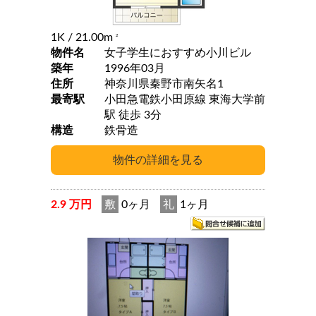
1K
/ 21.00m
2
物件名
女子学生におすすめ小川ビル
築年
1996年03月
住所
神奈川県秦野市南矢名1
最寄駅
小田急電鉄小田原線 東海大学前
駅 徒歩 3分
構造
鉄骨造
2.9 万円
敷
0ヶ月
礼
1ヶ月