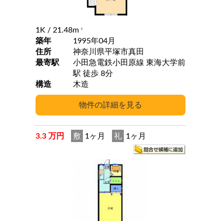
1K
/ 21.48m
2
築年
1995年04月
住所
神奈川県平塚市真田
最寄駅
小田急電鉄小田原線 東海大学前
駅 徒歩 8分
構造
木造
3.3 万円
敷
1ヶ月
礼
1ヶ月