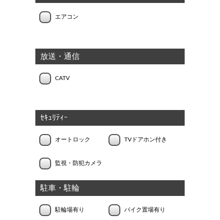
エアコン
放送・通信
CATV
ｾｷｭﾘﾃｨｰ
オートロック
TVドアホン付き
監視・防犯カメラ
駐車・駐輪
駐輪場有り
バイク置場有り