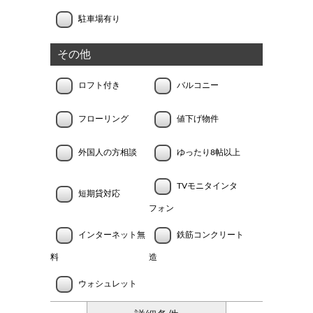
駐車場有り
その他
ロフト付き
バルコニー
フローリング
値下げ物件
外国人の方相談
ゆったり8帖以上
TVモニタインタ
短期貸対応
フォン
インターネット無
鉄筋コンクリート
料
造
ウォシュレット