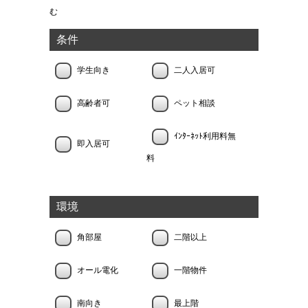
む
条件
学生向き
二人入居可
高齢者可
ペット相談
ｲﾝﾀｰﾈｯﾄ利用料無
即入居可
料
環境
角部屋
二階以上
オール電化
一階物件
南向き
最上階