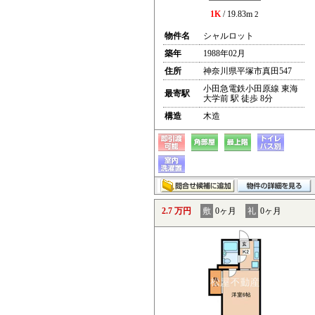
1K
/ 19.83m
2
物件名
シャルロット
築年
1988年02月
住所
神奈川県平塚市真田547
小田急電鉄小田原線 東海
最寄駅
大学前 駅 徒歩 8分
構造
木造
2.7 万円
敷
0ヶ月
礼
0ヶ月