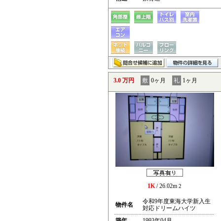
3.0 万円
敷
0ヶ月
礼
1ヶ月
1K
/ 26.02m
2
令和9年度東海大学新入生
物件名
対応ドリームハイツ
築年
1993年04月