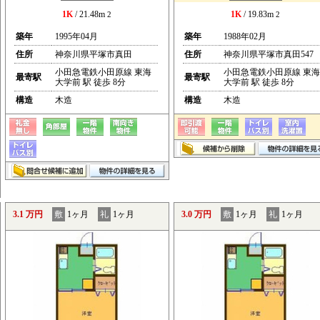
1K
/ 21.48m
1K
/ 19.83m
2
2
築年
1995年04月
築年
1988年02月
住所
神奈川県平塚市真田
住所
神奈川県平塚市真田547
小田急電鉄小田原線 東海
小田急電鉄小田原線 東海
最寄駅
最寄駅
大学前 駅 徒歩 8分
大学前 駅 徒歩 8分
構造
木造
構造
木造
3.1 万円
敷
1ヶ月
礼
1ヶ月
3.0 万円
敷
1ヶ月
礼
1ヶ月