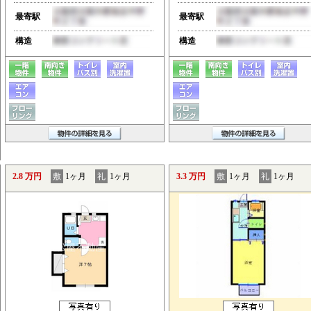
最寄駅
最寄駅
構造
構造
2.8 万円
敷
1ヶ月
礼
1ヶ月
3.3 万円
敷
1ヶ月
礼
1ヶ月