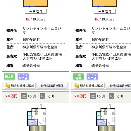
1K
/ 19.83m
1K
/ 19.83m
2
2
サンシャインホームコジ
サンシャインホームコジ
物件名
物件名
マ
マ
築年
1990年03月
築年
1990年03月
住所
神奈川県平塚市北金目3
住所
神奈川県平塚市北金目3
小田急電鉄小田原線 東海
小田急電鉄小田原線 東海
最寄駅
最寄駅
大学前 駅 徒歩 23分
大学前 駅 徒歩 23分
構造
軽量鉄骨造
構造
軽量鉄骨造
5.0 万円
敷
1ヶ月
礼
1ヶ月
5.0 万円
敷
1ヶ月
礼
1ヶ月