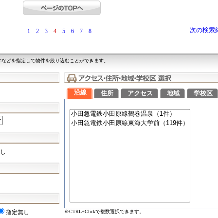
次の検索
1
2
3
4
5
6
7
8
件などを指定して物件を絞り込むことができます。
沿線
住所
アクセス
地域
学校区
し
※CTRL+Clickで複数選択できます。
指定無し