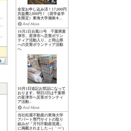
全室お申し込み済！17,000円
共益費2,000円！（奨学金学
生限定）東海大学湘南キ...
10月2日台風15号 千葉県富
津市、君津市へ災害ボラン
ティア活動入り、と岡山県
への災害ボランティア活動
へ
10月1日追記お世話になって
おります。明日2日は千葉県
の富津市へ災害ボランティ
ア活動...
当社松屋不動産の東海大学
アパート専門サイトの取り
組みが「月刊不動産流通」
に掲載されました～( ｀ー´)