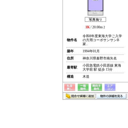
1K
/ 20.00m
2
令和8年度東海大学ご入学
物件名
の方用コーポサンサンB
家..
築年
1994年01月
住所
神奈川県秦野市南矢名
小田急電鉄小田原線 東海
最寄駅
大学前 駅 徒歩 15分
構造
木造