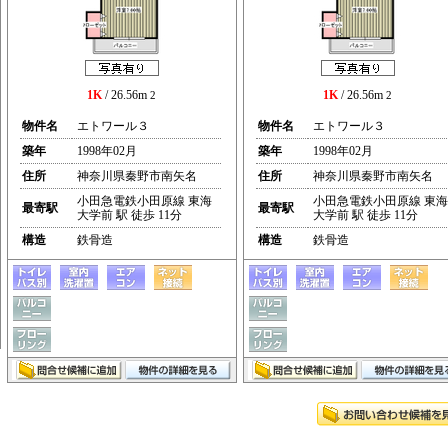
1K
/ 26.56m
1K
/ 26.56m
2
2
物件名
エトワール３
物件名
エトワール３
築年
1998年02月
築年
1998年02月
住所
神奈川県秦野市南矢名
住所
神奈川県秦野市南矢名
小田急電鉄小田原線 東海
小田急電鉄小田原線 東海
最寄駅
最寄駅
大学前 駅 徒歩 11分
大学前 駅 徒歩 11分
構造
鉄骨造
構造
鉄骨造