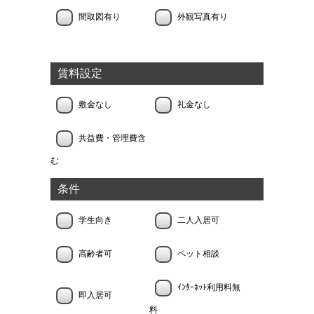
間取図有り
外観写真有り
賃料設定
敷金なし
礼金なし
共益費・管理費含
む
条件
学生向き
二人入居可
高齢者可
ペット相談
ｲﾝﾀｰﾈｯﾄ利用料無
即入居可
料