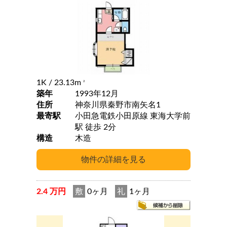
1K
/ 23.13m
2
築年
1993年12月
住所
神奈川県秦野市南矢名1
最寄駅
小田急電鉄小田原線 東海大学前
駅 徒歩 2分
構造
木造
2.4 万円
敷
0ヶ月
礼
1ヶ月