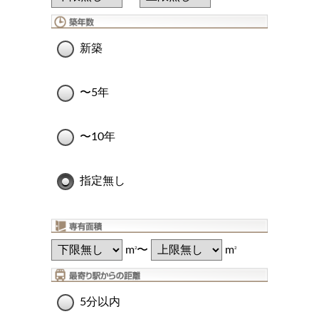
新築
〜5年
〜10年
指定無し
m
〜
m
2
2
5分以内