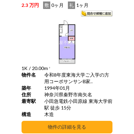
2.3 万円
敷
0ヶ月
礼
1ヶ月
1K
/ 20.00m
2
物件名
令和8年度東海大学ご入学の方
用コーポサンサンB家..
築年
1994年01月
住所
神奈川県秦野市南矢名
最寄駅
小田急電鉄小田原線 東海大学前
駅 徒歩 15分
構造
木造