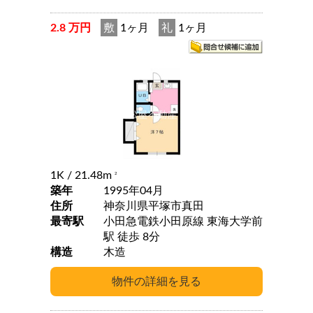
2.8 万円
敷
1ヶ月
礼
1ヶ月
1K
/ 21.48m
2
築年
1995年04月
住所
神奈川県平塚市真田
最寄駅
小田急電鉄小田原線 東海大学前
駅 徒歩 8分
構造
木造