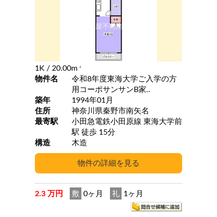
1K
/ 20.00m
2
物件名
令和8年度東海大学ご入学の方
用コーポサンサンB家..
築年
1994年01月
住所
神奈川県秦野市南矢名
最寄駅
小田急電鉄小田原線 東海大学前
駅 徒歩 15分
構造
木造
2.3 万円
敷
0ヶ月
礼
1ヶ月