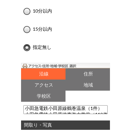
10分以内
15分以内
指定無し
沿線
住所
アクセス
地域
学校区
間取り・写真