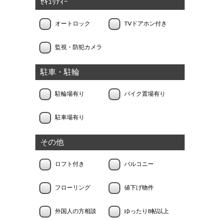
ｾｷｭﾘﾃｨｰ
オートロック
TVドアホン付き
監視・防犯カメラ
駐車・駐輪
駐輪場有り
バイク置場有り
駐車場有り
その他
ロフト付き
バルコニー
フローリング
値下げ物件
外国人の方相談
ゆったり8帖以上