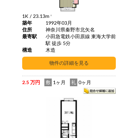
1K
/ 23.13m
2
築年
1992年03月
住所
神奈川県秦野市北矢名
最寄駅
小田急電鉄小田原線 東海大学前
駅 徒歩 5分
構造
木造
2.5 万円
敷
1ヶ月
礼
0ヶ月