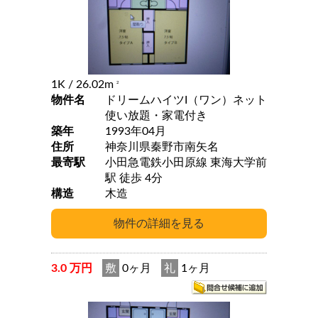
1K
/ 26.02m
2
物件名
ドリームハイツI（ワン）ネット
使い放題・家電付き
築年
1993年04月
住所
神奈川県秦野市南矢名
最寄駅
小田急電鉄小田原線 東海大学前
駅 徒歩 4分
構造
木造
3.0 万円
敷
0ヶ月
礼
1ヶ月