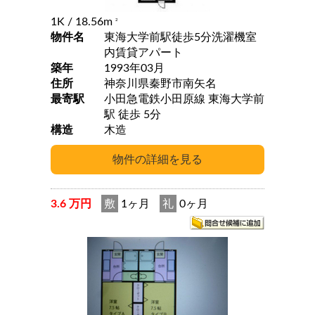
1K
/ 18.56m
2
物件名
東海大学前駅徒歩5分洗濯機室
内賃貸アパート
築年
1993年03月
住所
神奈川県秦野市南矢名
最寄駅
小田急電鉄小田原線 東海大学前
駅 徒歩 5分
構造
木造
3.6 万円
敷
1ヶ月
礼
0ヶ月