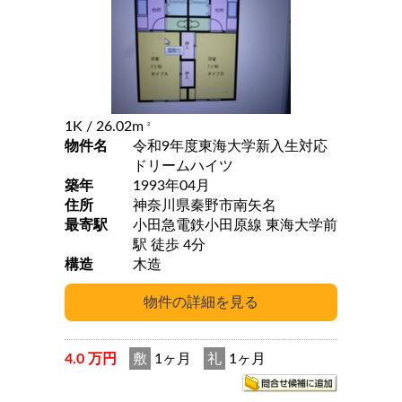
1K
/ 26.02m
2
物件名
令和9年度東海大学新入生対応
ドリームハイツ
築年
1993年04月
住所
神奈川県秦野市南矢名
最寄駅
小田急電鉄小田原線 東海大学前
駅 徒歩 4分
構造
木造
4.0 万円
敷
1ヶ月
礼
1ヶ月