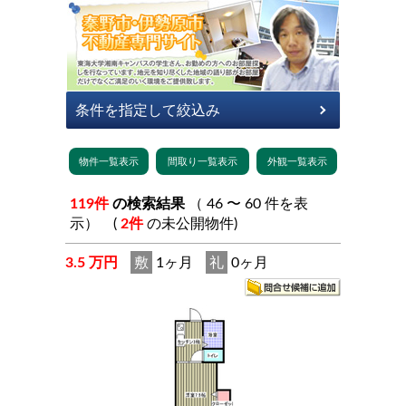
119件
の検索結果
（ 46 〜 60 件を表
示） (
2件
の未公開物件)
3.5 万円
敷
1ヶ月
礼
0ヶ月