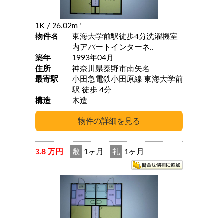
1K
/ 26.02m
2
物件名
東海大学前駅徒歩4分洗濯機室
内アパートインターネ..
築年
1993年04月
住所
神奈川県秦野市南矢名
最寄駅
小田急電鉄小田原線 東海大学前
駅 徒歩 4分
構造
木造
3.8 万円
敷
1ヶ月
礼
1ヶ月