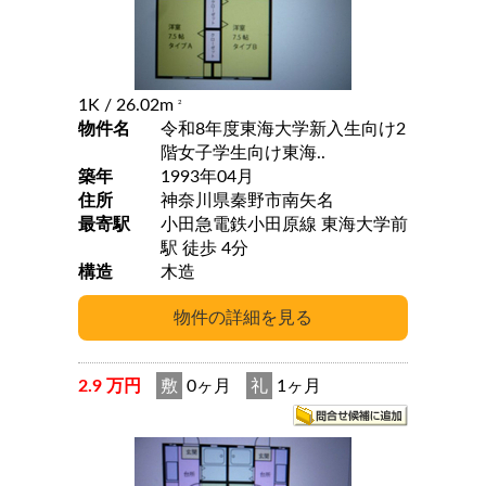
1K
/ 26.02m
2
物件名
令和8年度東海大学新入生向け2
階女子学生向け東海..
築年
1993年04月
住所
神奈川県秦野市南矢名
最寄駅
小田急電鉄小田原線 東海大学前
駅 徒歩 4分
構造
木造
2.9 万円
敷
0ヶ月
礼
1ヶ月