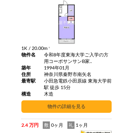
1K
/ 20.00m
2
物件名
令和8年度東海大学ご入学の方
用コーポサンサンB家..
築年
1994年01月
住所
神奈川県秦野市南矢名
最寄駅
小田急電鉄小田原線 東海大学前
駅 徒歩 15分
構造
木造
2.4 万円
敷
0ヶ月
礼
1ヶ月