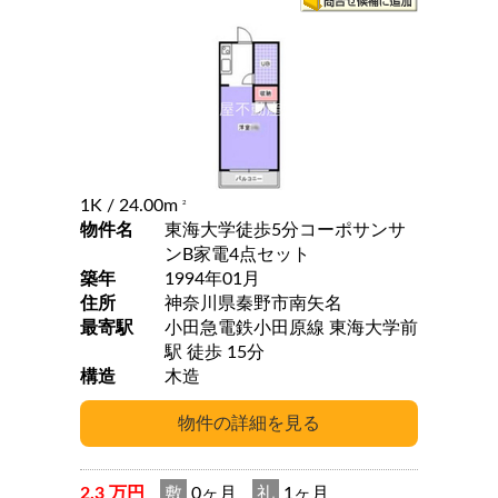
1K
/ 24.00m
2
物件名
東海大学徒歩5分コーポサンサ
ンB家電4点セット
築年
1994年01月
住所
神奈川県秦野市南矢名
最寄駅
小田急電鉄小田原線 東海大学前
駅 徒歩 15分
構造
木造
2.3 万円
敷
0ヶ月
礼
1ヶ月