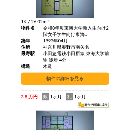
1K
/ 26.02m
2
物件名
令和8年度東海大学新入生向け2
階女子学生向け東海..
築年
1993年04月
住所
神奈川県秦野市南矢名
最寄駅
小田急電鉄小田原線 東海大学前
駅 徒歩 4分
構造
木造
3.8 万円
敷
1ヶ月
礼
1ヶ月