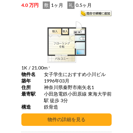
4.0 万円
敷
1ヶ月
礼
0.5ヶ月
1K
/ 21.00m
2
物件名
女子学生におすすめ小川ビル
築年
1996年03月
住所
神奈川県秦野市南矢名1
最寄駅
小田急電鉄小田原線 東海大学前
駅 徒歩 3分
構造
鉄骨造