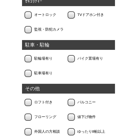
ｾｷｭﾘﾃｨｰ
オートロック
TVドアホン付き
監視・防犯カメラ
駐車・駐輪
駐輪場有り
バイク置場有り
駐車場有り
その他
ロフト付き
バルコニー
フローリング
値下げ物件
外国人の方相談
ゆったり8帖以上