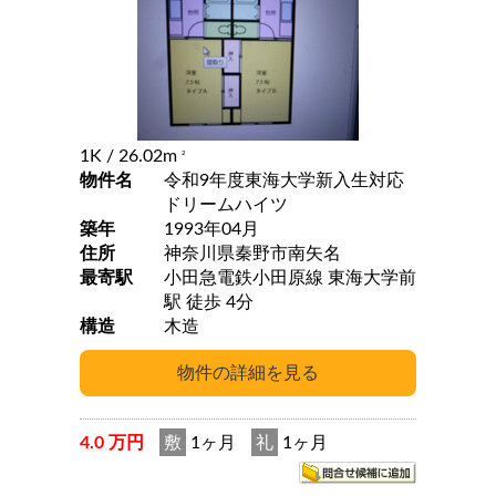
1K
/ 26.02m
2
物件名
令和9年度東海大学新入生対応
ドリームハイツ
築年
1993年04月
住所
神奈川県秦野市南矢名
最寄駅
小田急電鉄小田原線 東海大学前
駅 徒歩 4分
構造
木造
4.0 万円
敷
1ヶ月
礼
1ヶ月