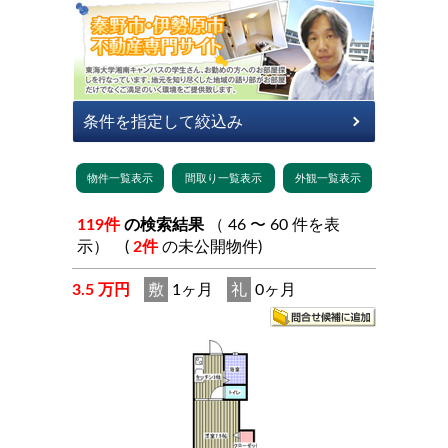
119件
の検索結果
（ 46 〜 60 件を表
示） (
2件
の未公開物件)
3.5 万円
敷
1ヶ月
礼
0ヶ月