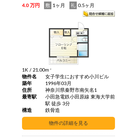
4.0 万円
敷
1ヶ月
礼
0.5ヶ月
1K
/ 21.00m
2
物件名
女子学生におすすめ小川ビル
築年
1996年03月
住所
神奈川県秦野市南矢名1
最寄駅
小田急電鉄小田原線 東海大学前
駅 徒歩 3分
構造
鉄骨造