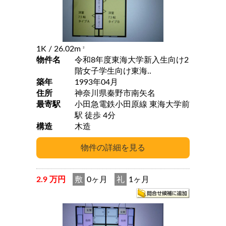
1K
/ 26.02m
2
物件名
令和8年度東海大学新入生向け2
階女子学生向け東海..
築年
1993年04月
住所
神奈川県秦野市南矢名
最寄駅
小田急電鉄小田原線 東海大学前
駅 徒歩 4分
構造
木造
2.9 万円
敷
0ヶ月
礼
1ヶ月