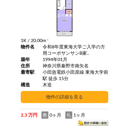
1K
/ 20.00m
2
物件名
令和8年度東海大学ご入学の方
用コーポサンサンB家..
築年
1994年01月
住所
神奈川県秦野市南矢名
最寄駅
小田急電鉄小田原線 東海大学前
駅 徒歩 15分
構造
木造
2.3 万円
敷
0ヶ月
礼
1ヶ月