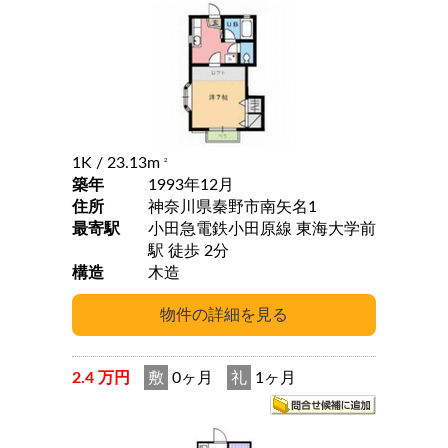
1K
/ 23.13m
2
築年
1993年12月
住所
神奈川県秦野市南矢名1
最寄駅
小田急電鉄小田原線 東海大学前
駅 徒歩 2分
構造
木造
2.4 万円
敷
0ヶ月
礼
1ヶ月