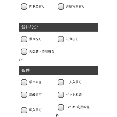
間取図有り
外観写真有り
賃料設定
敷金なし
礼金なし
共益費・管理費含
む
条件
学生向き
二人入居可
高齢者可
ペット相談
ｲﾝﾀｰﾈｯﾄ利用料無
即入居可
料