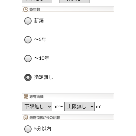
新築
〜5年
〜10年
指定無し
m
〜
m
2
2
5分以内