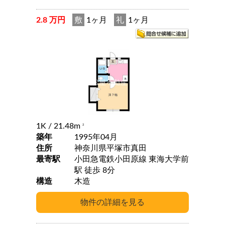
2.8 万円
敷
1ヶ月
礼
1ヶ月
1K
/ 21.48m
2
築年
1995年04月
住所
神奈川県平塚市真田
最寄駅
小田急電鉄小田原線 東海大学前
駅 徒歩 8分
構造
木造