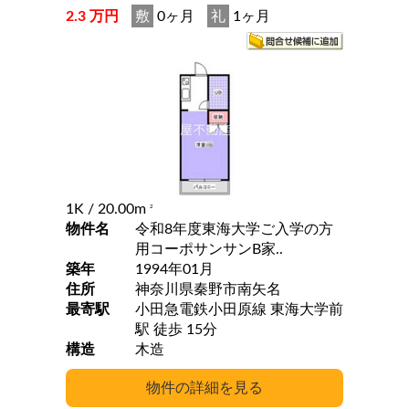
2.3 万円
敷
0ヶ月
礼
1ヶ月
1K
/ 20.00m
2
物件名
令和8年度東海大学ご入学の方
用コーポサンサンB家..
築年
1994年01月
住所
神奈川県秦野市南矢名
最寄駅
小田急電鉄小田原線 東海大学前
駅 徒歩 15分
構造
木造