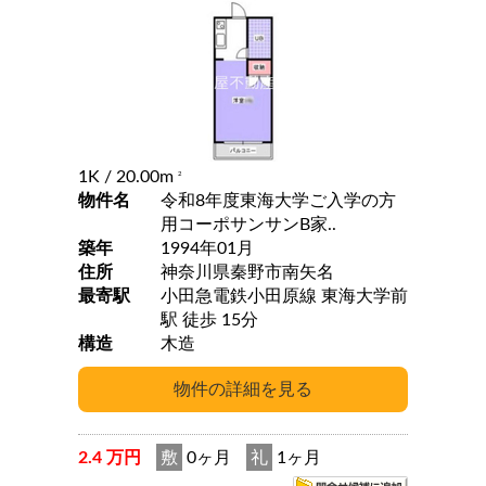
1K
/ 20.00m
2
物件名
令和8年度東海大学ご入学の方
用コーポサンサンB家..
築年
1994年01月
住所
神奈川県秦野市南矢名
最寄駅
小田急電鉄小田原線 東海大学前
駅 徒歩 15分
構造
木造
2.4 万円
敷
0ヶ月
礼
1ヶ月