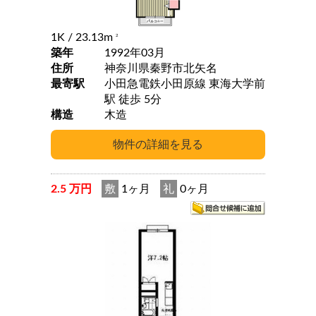
1K
/ 23.13m
2
築年
1992年03月
住所
神奈川県秦野市北矢名
最寄駅
小田急電鉄小田原線 東海大学前
駅 徒歩 5分
構造
木造
2.5 万円
敷
1ヶ月
礼
0ヶ月