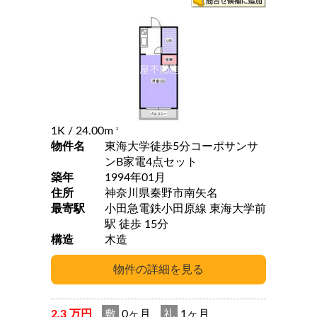
1K
/ 24.00m
2
物件名
東海大学徒歩5分コーポサンサ
ンB家電4点セット
築年
1994年01月
住所
神奈川県秦野市南矢名
最寄駅
小田急電鉄小田原線 東海大学前
駅 徒歩 15分
構造
木造
2.3 万円
敷
0ヶ月
礼
1ヶ月