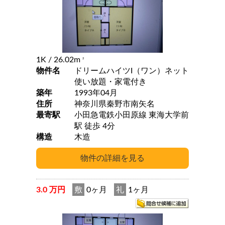
1K
/ 26.02m
2
物件名
ドリームハイツI（ワン）ネット
使い放題・家電付き
築年
1993年04月
住所
神奈川県秦野市南矢名
最寄駅
小田急電鉄小田原線 東海大学前
駅 徒歩 4分
構造
木造
3.0 万円
敷
0ヶ月
礼
1ヶ月