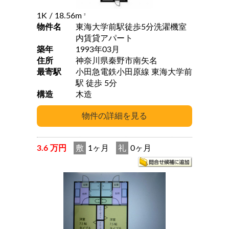
1K
/ 18.56m
2
物件名
東海大学前駅徒歩5分洗濯機室
内賃貸アパート
築年
1993年03月
住所
神奈川県秦野市南矢名
最寄駅
小田急電鉄小田原線 東海大学前
駅 徒歩 5分
構造
木造
3.6 万円
敷
1ヶ月
礼
0ヶ月