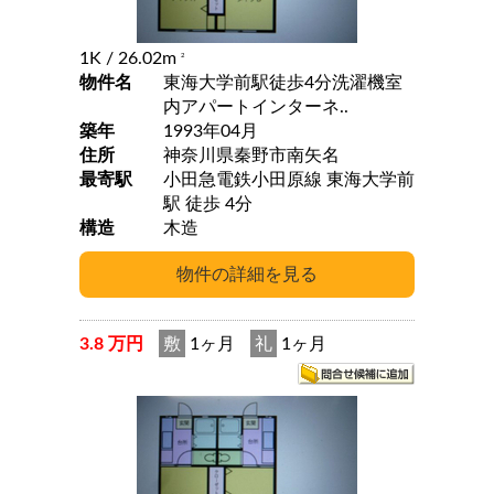
1K
/ 26.02m
2
物件名
東海大学前駅徒歩4分洗濯機室
内アパートインターネ..
築年
1993年04月
住所
神奈川県秦野市南矢名
最寄駅
小田急電鉄小田原線 東海大学前
駅 徒歩 4分
構造
木造
3.8 万円
敷
1ヶ月
礼
1ヶ月