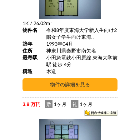
1K
/ 26.02m
2
物件名
令和8年度東海大学新入生向け2
階女子学生向け東海..
築年
1993年04月
住所
神奈川県秦野市南矢名
最寄駅
小田急電鉄小田原線 東海大学前
駅 徒歩 4分
構造
木造
3.8 万円
敷
1ヶ月
礼
1ヶ月