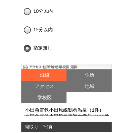
10分以内
15分以内
指定無し
沿線
住所
アクセス
地域
学校区
間取り・写真