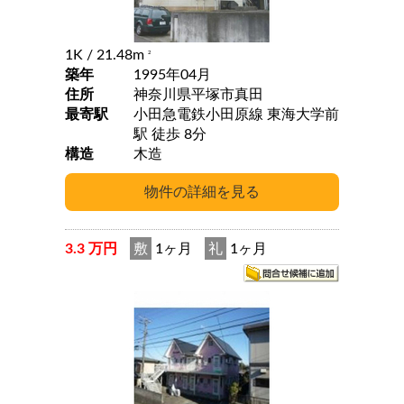
1K
/ 21.48m
2
築年
1995年04月
住所
神奈川県平塚市真田
最寄駅
小田急電鉄小田原線 東海大学前
駅 徒歩 8分
構造
木造
3.3 万円
敷
1ヶ月
礼
1ヶ月