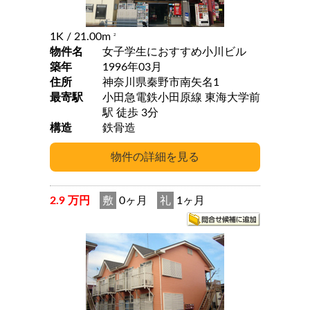
1K
/ 21.00m
2
物件名
女子学生におすすめ小川ビル
築年
1996年03月
住所
神奈川県秦野市南矢名1
最寄駅
小田急電鉄小田原線 東海大学前
駅 徒歩 3分
構造
鉄骨造
2.9 万円
敷
0ヶ月
礼
1ヶ月