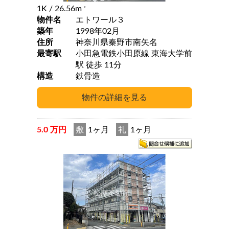
1K
/ 26.56m
2
物件名
エトワール３
築年
1998年02月
住所
神奈川県秦野市南矢名
最寄駅
小田急電鉄小田原線 東海大学前
駅 徒歩 11分
構造
鉄骨造
5.0 万円
敷
1ヶ月
礼
1ヶ月