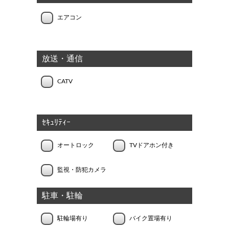
エアコン
放送・通信
CATV
ｾｷｭﾘﾃｨｰ
オートロック
TVドアホン付き
監視・防犯カメラ
駐車・駐輪
駐輪場有り
バイク置場有り