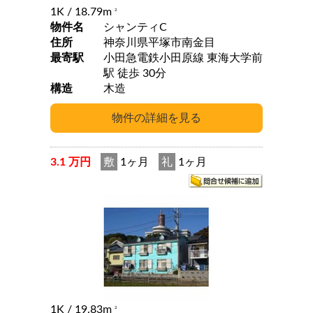
1K
/ 18.79m
2
物件名
シャンティC
住所
神奈川県平塚市南金目
最寄駅
小田急電鉄小田原線 東海大学前
駅 徒歩 30分
構造
木造
3.1 万円
敷
1ヶ月
礼
1ヶ月
1K
/ 19.83m
2