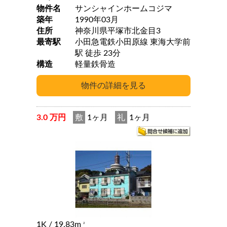
物件名
サンシャインホームコジマ
築年
1990年03月
住所
神奈川県平塚市北金目3
最寄駅
小田急電鉄小田原線 東海大学前
駅 徒歩 23分
構造
軽量鉄骨造
3.0 万円
敷
1ヶ月
礼
1ヶ月
1K
/ 19.83m
2