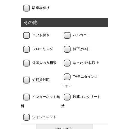
駐車場有り
その他
ロフト付き
バルコニー
フローリング
値下げ物件
外国人の方相談
ゆったり8帖以上
TVモニタインタ
短期貸対応
フォン
インターネット無
鉄筋コンクリート
料
造
ウォシュレット