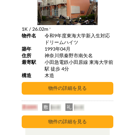
1K
/ 26.02m
2
物件名
令和9年度東海大学新入生対応
ドリームハイツ
築年
1993年04月
住所
神奈川県秦野市南矢名
最寄駅
小田急電鉄小田原線 東海大学前
駅 徒歩 4分
構造
木造
敷
礼