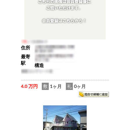
住所
最寄
駅
構造
4.0 万円
敷
1ヶ月
礼
0ヶ月