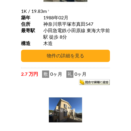
1K
/ 19.83m
2
築年
1988年02月
住所
神奈川県平塚市真田547
最寄駅
小田急電鉄小田原線 東海大学前
駅 徒歩 8分
構造
木造
2.7 万円
敷
0ヶ月
礼
0ヶ月