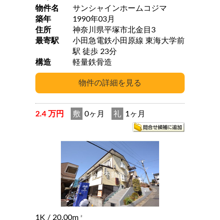
物件名
サンシャインホームコジマ
築年
1990年03月
住所
神奈川県平塚市北金目3
最寄駅
小田急電鉄小田原線 東海大学前
駅 徒歩 23分
構造
軽量鉄骨造
2.4 万円
敷
0ヶ月
礼
1ヶ月
1K
/ 20.00m
2