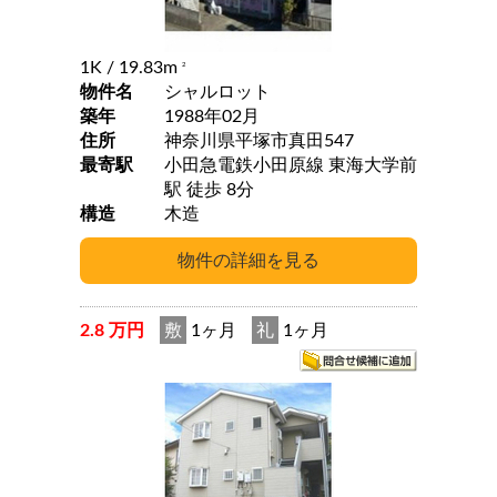
1K
/ 19.83m
2
物件名
シャルロット
築年
1988年02月
住所
神奈川県平塚市真田547
最寄駅
小田急電鉄小田原線 東海大学前
駅 徒歩 8分
構造
木造
2.8 万円
敷
1ヶ月
礼
1ヶ月