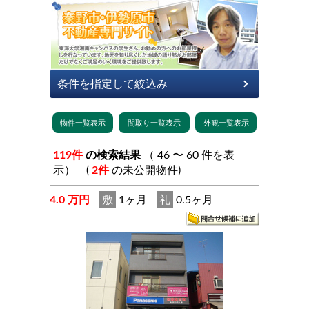
119件
の検索結果
（ 46 〜 60 件を表
示） (
2件
の未公開物件)
4.0 万円
敷
1ヶ月
礼
0.5ヶ月