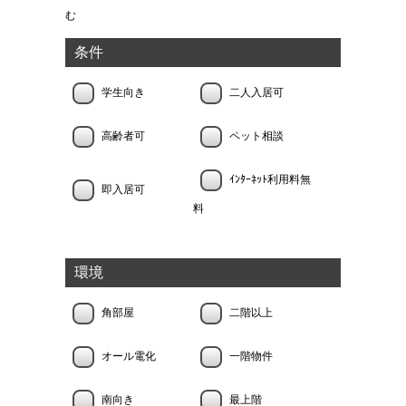
む
条件
学生向き
二人入居可
高齢者可
ペット相談
ｲﾝﾀｰﾈｯﾄ利用料無
即入居可
料
環境
角部屋
二階以上
オール電化
一階物件
南向き
最上階