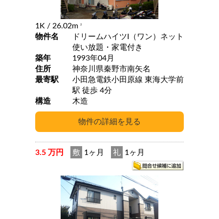
1K
/ 26.02m
2
物件名
ドリームハイツI（ワン）ネット
使い放題・家電付き
築年
1993年04月
住所
神奈川県秦野市南矢名
最寄駅
小田急電鉄小田原線 東海大学前
駅 徒歩 4分
構造
木造
3.5 万円
敷
1ヶ月
礼
1ヶ月