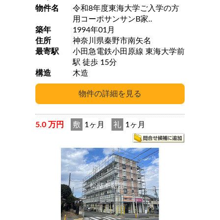
物件名
令和8年度東海大学ご入学の方
用コーポサンサンB家..
築年
1994年01月
住所
神奈川県秦野市南矢名
最寄駅
小田急電鉄小田原線 東海大学前
駅 徒歩 15分
構造
木造
5.0 万円
敷
1ヶ月
礼
1ヶ月