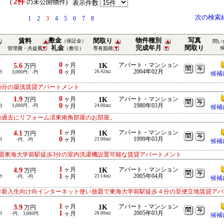
2件
） (
の未公開物件)
表示件数
次の検索
1
2
3
4
5
6
7
8
敷金
物件種別
写真
賃料
間取り
（保証金）
問い
礼金
完成年月
間取り
管理費・共益費
（敷引）
専有面積
0
5.6
ヶ月
1K
アパート・マンション
万円
0
2004年02月
分
ヶ月
26.42m
3,000円、-円
2
候補
5分の築浅賃貸アパートメント
0
1.9
ヶ月
1K
アパート・マンション
万円
0
1980年03月
分
1,000円、-円
ヶ月
24.00m
2
候補
の過去にリフォーム済東南角部屋のお部屋。
1
4.1
ヶ月
1K
アパート・マンション
万円
0
1999年03月
分
ヶ月
22.00m
-円、-円
2
候補
題東海大学前駅徒歩3分の室内洗濯機設置可能な賃貸アパートメント
1
4.9
ヶ月
1K
アパート・マンション
万円
1
2005年04月
分
ヶ月
23.14m
-円、-円
2
候補
学新入生向け向インターネット使い放題で東海大学前駅徒歩４分の至便立地賃貸アパ
1
3.9
ヶ月
1K
アパート・マンション
万円
1
2005年03月
分
ヶ月
26.00m
-円、 3,000円
2
候補