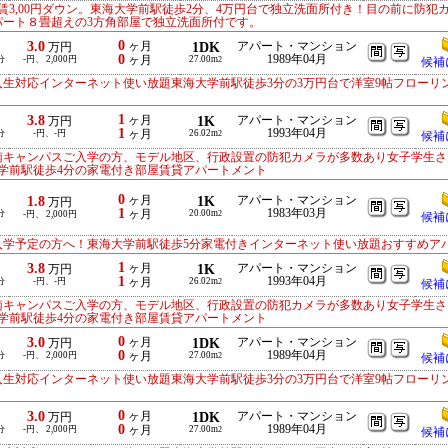
3,00円ダウン。東海大学前駅徒歩2分、4万円台で独立洗面所付き！目の前に防犯
パート８畳超えの3方角部屋で独立洗面所付です。
0
3.0
ヶ月
1DK
アパート・マンション
万円
0
1989年04月
分
-円、 2,000円
ヶ月
27.00m
2
候補
入生対応インターネット使い放題東海大学前駅徒歩3分の3万円台で洋室9帖フローリ
1
3.8
ヶ月
1K
アパート・マンション
万円
1
1993年04月
分
-円、-円
ヶ月
26.02m
2
候補
南キャンパスご入学の方、モデル地区、行政設置の防犯カメラが多数あり女子学生さ
学前駅徒歩4分の家電付き部屋賃貸アパートメント
0
1.8
ヶ月
1K
アパート・マンション
万円
1
1983年03月
分
ヶ月
20.00m
-円、 2,000円
2
候補
入学予定の方へ！東海大学前駅徒歩5分家電付きインターネット使い放題おすすめア
1
3.8
ヶ月
1K
アパート・マンション
万円
1
1993年04月
分
-円、-円
ヶ月
26.02m
2
候補
南キャンパスご入学の方、モデル地区、行政設置の防犯カメラが多数あり女子学生さ
学前駅徒歩4分の家電付き部屋賃貸アパートメント
0
3.0
ヶ月
1DK
アパート・マンション
万円
0
1989年04月
分
-円、 2,000円
ヶ月
27.00m
2
候補
入生対応インターネット使い放題東海大学前駅徒歩3分の3万円台で洋室9帖フローリ
0
3.0
ヶ月
1DK
アパート・マンション
万円
0
1989年04月
分
-円、 2,000円
ヶ月
27.00m
2
候補