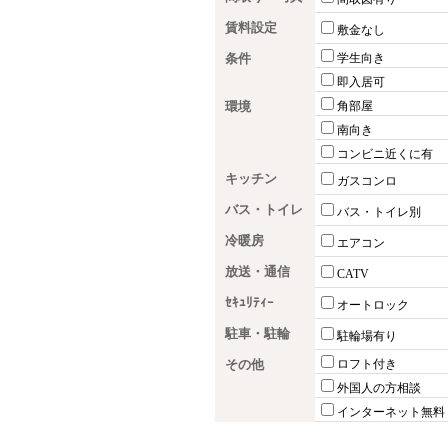
賃料設定
敷金なし
条件
学生向き
即入居可
環境
角部屋
南向き
コンビニ近くに有
キッチン
ガスコンロ
バス・トイレ
バス・トイレ別
冷暖房
エアコン
放送・通信
CATV
ｾｷｭﾘﾃｨｰ
オートロック
駐車・駐輪
駐輪場有り
その他
ロフト付き
外国人の方相談
インターネット無料