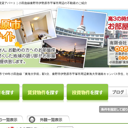
駅賃貸アパート｜小田急線秦野市伊勢原市平塚市周辺の不動産のご紹介
市で49年小田急線「東海大学前」駅1分、秦野市伊勢原市平塚市周辺東海大学湘南キャンパス学生、