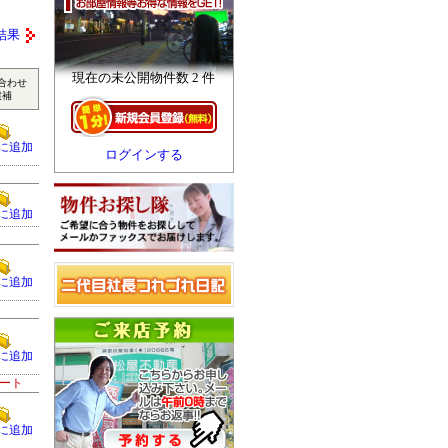
結果
現在の未公開物件数 2 件
合わせ
候補
に追加
ログインする
に追加
に追加
に追加
ート
に追加