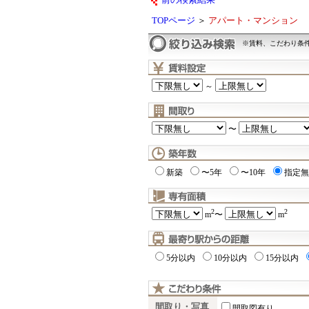
前の検索結果
TOPページ
＞
アパート・マンション
※賃料、こだわり条
～
〜
新築
〜5年
〜10年
指定無
2
2
m
〜
m
5分以内
10分以内
15分以内
間取り・写真
間取図有り