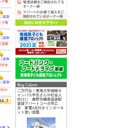
ング角
に追加
ング角
に追加
立洗面
に追加
所付き
に追加
2分の
二万円台！東海大学湘南キ
ャンパス学生さんや社会人
向けに 秦野市鶴巻温泉駅
賃貸アパートコーポ早乙
女 家電4点付きインターネ
ット使い放題