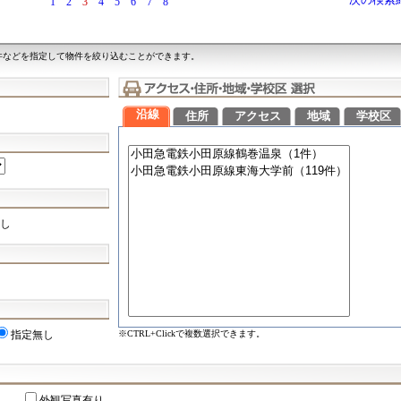
次の検索
1
2
3
4
5
6
7
8
件などを指定して物件を絞り込むことができます。
沿線
住所
アクセス
地域
学校区
し
※CTRL+Clickで複数選択できます。
指定無し
外観写真有り