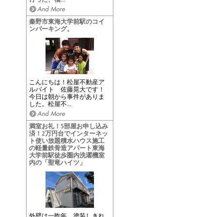
秦野市東海大学前駅のコイ
ンパーキング。
こんにちは！松屋不動産ア
ルバイト 佐藤晃大です！
今日は朝から事件がありま
した。松屋不...
満室お礼！5部屋お申し込み
済！2万円台でインターネッ
ト使い放題積水ハウス施工
の軽量鉄骨造アパート東海
大学前駅徒歩圏内洗濯機室
内の「聖竜ハイツ」
外壁は一昨年、塗装しきれ