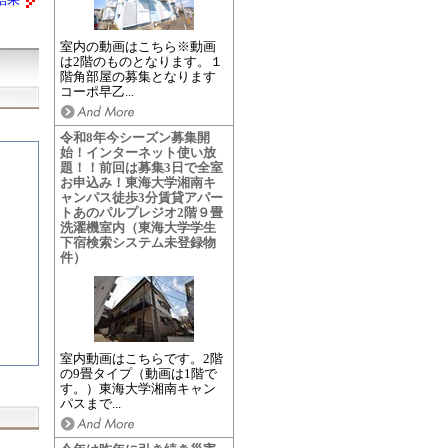
結果
室内の動画はこちら※動画
は2階のものとなります。１
階角部屋の募集となります
コーポ早乙...
令和8年今シーズン募集開
始！インターネット使い放
題！！前回は募集3日で全室
お申込み！東海大学湘南キ
ャンパス徒歩3分賃貸アパー
トあのパルプレジオ2階９畳
洗濯機室内（東海大学学生
下宿検索システム未登録物
件）
室内動画はこちらです。2階
の9畳タイプ（動画は1階で
す。）東海大学湘南キャン
パスまで...