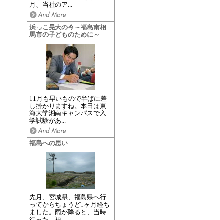
月、当社のア...
浜っこ晃大の今～福島南相
馬市の子どものために～
11月も早いもので半ばに差
し掛かりますね。本日は東
海大学湘南キャンパスで入
学試験があ...
福島への思い
先月、宮城県、福島県へ行
ってからちょうど1ヶ月経ち
ました。雨が降ると、当時
行った、福...