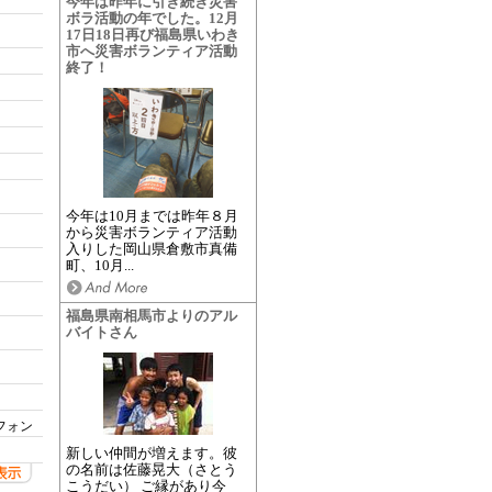
今年は昨年に引き続き災害
ボラ活動の年でした。12月
17日18日再び福島県いわき
市へ災害ボランティア活動
終了！
今年は10月までは昨年８月
から災害ボランティア活動
入りした岡山県倉敷市真備
町、10月...
福島県南相馬市よりのアル
バイトさん
フォン
新しい仲間が増えます。彼
の名前は佐藤晃大（さとう
こうだい） ご縁があり今