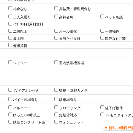
礼金なし
共益費・管理費含む
二人入居可
高齢者可
ペット相談
ｲﾝﾀｰﾈｯﾄ利用料無料
二階以上
オール電化
一階物件
最上階
日当たり良好
閑静な住宅街
分譲賃貸
シャワー
室内洗濯機置場
TVドアホン付き
監視・防犯カメラ
バイク置場有り
駐車場有り
バルコニー
フローリング
値下げ物件
ゆったり8帖以上
短期貸対応
TVモニタインタ
鉄筋コンクリート造
ウォシュレット