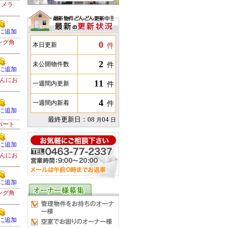
カメラ
に追加
ング角
0
件
本日更新
2
件
未公開物件数
に追加
んにお
11
件
一週間内更新
4
件
一週間内新着
に追加
最終更新日：
08
04
月
日
パート
に追加
んにお
に追加
ング角
に追加