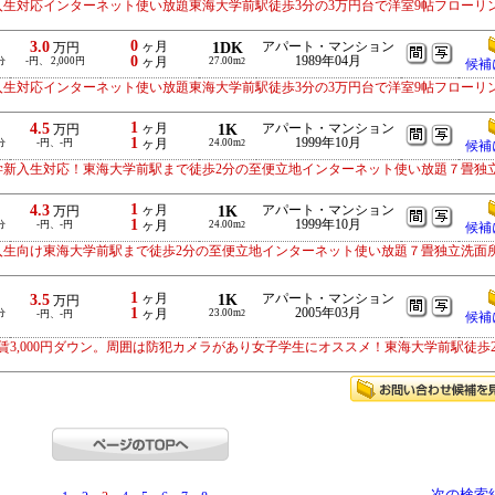
入生対応インターネット使い放題東海大学前駅徒歩3分の3万円台で洋室9帖フローリ
0
3.0
ヶ月
1DK
アパート・マンション
万円
0
1989年04月
分
-円、 2,000円
ヶ月
27.00m
2
候補
入生対応インターネット使い放題東海大学前駅徒歩3分の3万円台で洋室9帖フローリ
1
4.5
ヶ月
1K
アパート・マンション
万円
1
1999年10月
分
-円、-円
ヶ月
24.00m
2
候補
学新入生対応！東海大学前駅まで徒歩2分の至便立地インターネット使い放題７畳独
1
4.3
ヶ月
1K
アパート・マンション
万円
1
1999年10月
分
-円、-円
ヶ月
24.00m
2
候補
入生向け東海大学前駅まで徒歩2分の至便立地インターネット使い放題７畳独立洗面
1
3.5
ヶ月
1K
アパート・マンション
万円
1
2005年03月
分
ヶ月
23.00m
-円、-円
2
候補
3,000円ダウン。周囲は防犯カメラがあり女子学生にオススメ！東海大学前駅徒歩