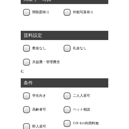
間取図有り
外観写真有り
賃料設定
敷金なし
礼金なし
共益費・管理費含
む
条件
学生向き
二人入居可
高齢者可
ペット相談
ｲﾝﾀｰﾈｯﾄ利用料無
即入居可