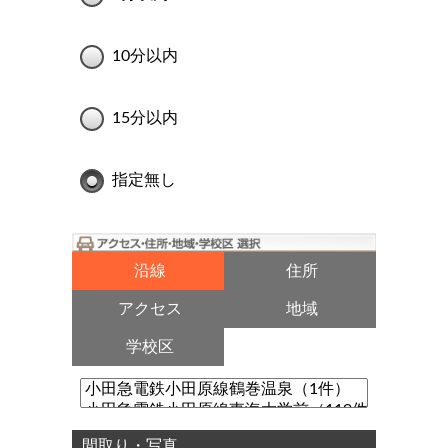
10分以内
15分以内
指定無し
沿線
住所
アクセス
地域
学校区
間取り・写真