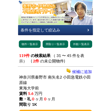
119件
の検索結果
（ 31 〜 45 件を表
示） (
2件
の未公開物件)
候補に追加
神奈川県秦野市
南矢名2
小田急電鉄小田
原線
東海大学前
5.6
万円
0
ヶ月
0
ヶ月
1K