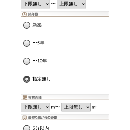
〜
新築
〜5年
〜10年
指定無し
m
〜
m
2
2
5分以内