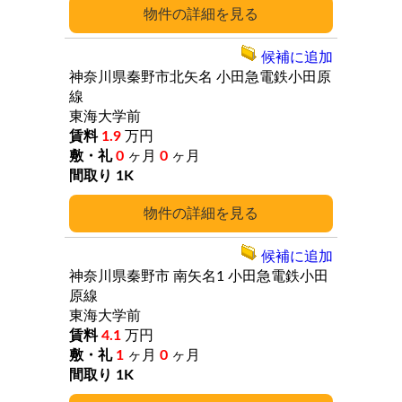
詳細
候補に追加
神奈川県秦野市北矢名
小田急電鉄小田原
線
東海大学前
1.9
万円
0
ヶ月
0
ヶ月
1K
詳細
候補に追加
神奈川県秦野市
南矢名1
小田急電鉄小田
原線
東海大学前
4.1
万円
1
ヶ月
0
ヶ月
1K