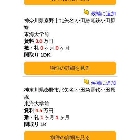
候補に追加
神奈川県秦野市北矢名
小田急電鉄小田原
線
東海大学前
3.0
万円
0
ヶ月
0
ヶ月
1DK
詳細
候補に追加
神奈川県秦野市北矢名
小田急電鉄小田原
線
東海大学前
4.5
万円
1
ヶ月
1
ヶ月
1K
詳細