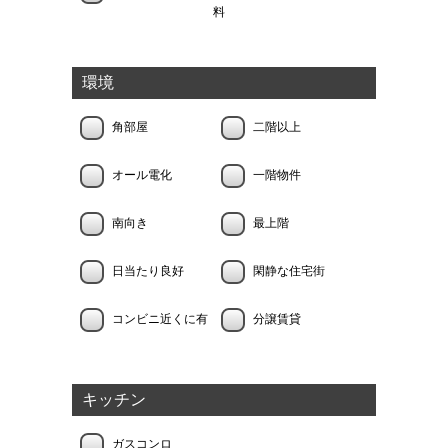
料
環境
角部屋
二階以上
オール電化
一階物件
南向き
最上階
日当たり良好
閑静な住宅街
コンビニ近くに有
分譲賃貸
キッチン
ガスコンロ