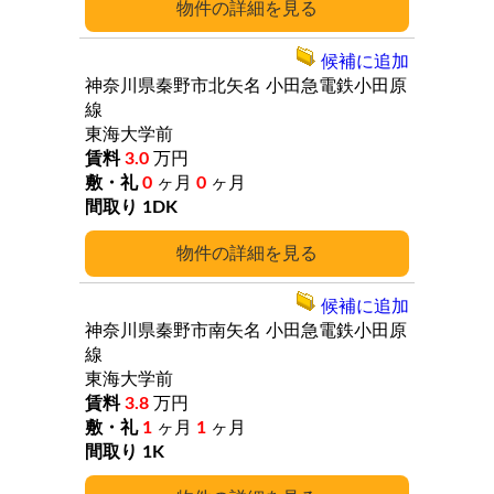
詳細
候補に追加
神奈川県秦野市北矢名
小田急電鉄小田原
線
東海大学前
3.0
万円
0
ヶ月
0
ヶ月
1DK
詳細
候補に追加
神奈川県秦野市南矢名
小田急電鉄小田原
線
東海大学前
3.8
万円
1
ヶ月
1
ヶ月
1K