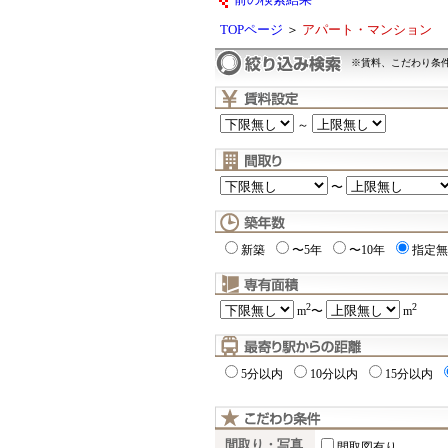
前の検索結果
TOPページ
＞
アパート・マンション
※賃料、こだわり条
～
〜
新築
〜5年
〜10年
指定無
2
2
m
〜
m
5分以内
10分以内
15分以内
間取り・写真
間取図有り