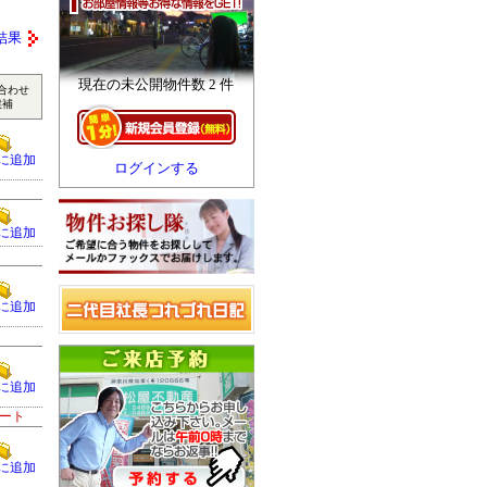
結果
現在の未公開物件数 2 件
合わせ
候補
に追加
ログインする
に追加
に追加
に追加
ート
に追加