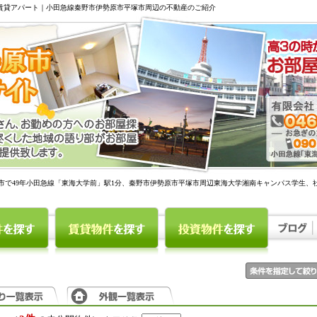
駅賃貸アパート｜小田急線秦野市伊勢原市平塚市周辺の不動産のご紹介
市で49年小田急線「東海大学前」駅1分、秦野市伊勢原市平塚市周辺東海大学湘南キャンパス学生、