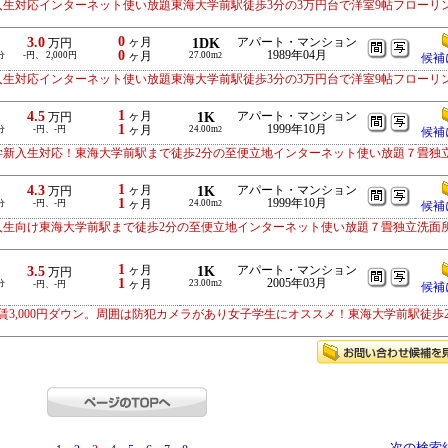
入生対応インターネット使い放題東海大学前駅徒歩3分の3万円台で洋室9帖フローリ
0
3.0
ヶ月
1DK
アパート・マンション
万円
0
1989年04月
分
-円、 2,000円
ヶ月
27.00m
2
候補
入生対応インターネット使い放題東海大学前駅徒歩3分の3万円台で洋室9帖フローリ
1
4.5
ヶ月
1K
アパート・マンション
万円
1
1999年10月
分
-円、-円
ヶ月
24.00m
2
候補
学新入生対応！東海大学前駅まで徒歩2分の至便立地インターネット使い放題７畳独
1
4.3
ヶ月
1K
アパート・マンション
万円
1
1999年10月
分
-円、-円
ヶ月
24.00m
2
候補
入生向け東海大学前駅まで徒歩2分の至便立地インターネット使い放題７畳独立洗面
1
3.5
ヶ月
1K
アパート・マンション
万円
1
2005年03月
分
ヶ月
23.00m
-円、-円
2
候補
3,000円ダウン。周囲は防犯カメラがあり女子学生にオススメ！東海大学前駅徒歩