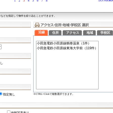
次の検索
1
2
3
4
5
6
7
8
件などを指定して物件を絞り込むことができます。
沿線
住所
アクセス
地域
学校区
し
※CTRL+Clickで複数選択できます。
指定無し
外観写真有り