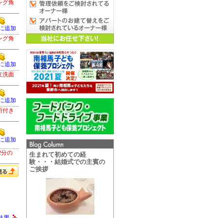
ング角
に追加
ング角
に追加
立洗面
に追加
所付き
に追加
2分の
生まれて初めての経
験・・・結婚式での主賓の
ご挨拶