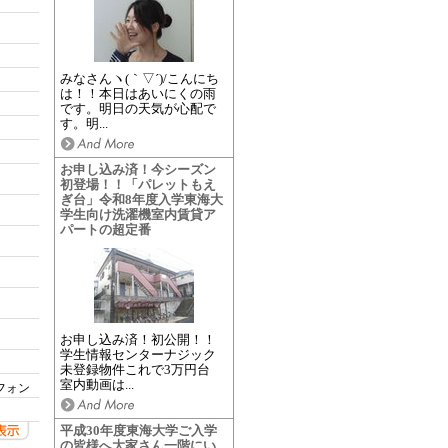
みなさんヽ(｀▽´)/こんにち
は！！本日はあいにくの雨
です。明日の天気が心配で
す。明...
お申し込み済！今シーズン
初登場！！「パレットもえ
ぎ台」令和8年度入学東海大
学生向け洗濯機室内賃貸ア
パートの超定番
お申し込み済！初公開！！
学生情報センターナジック
未登録物件これで3万円台
室内動画は...
フォン
平成30年度東海大学ご入学
の皆様へ大家さん一階にい