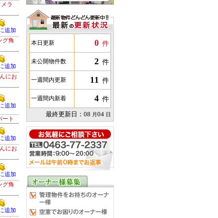
カメラ
に追加
ング角
0
件
本日更新
2
件
未公開物件数
に追加
んにお
11
件
一週間内更新
4
件
一週間内新着
に追加
最終更新日：
08
04
月
日
パート
に追加
んにお
に追加
ング角
に追加