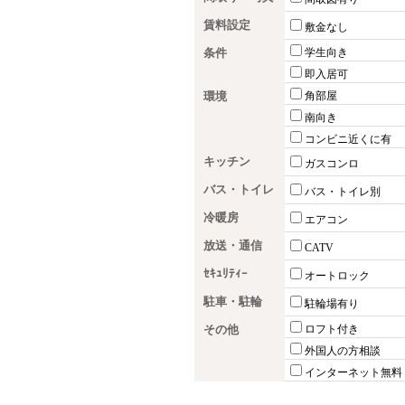
賃料設定
敷金なし
条件
学生向き
即入居可
環境
角部屋
南向き
コンビニ近くに有
キッチン
ガスコンロ
バス・トイレ
バス・トイレ別
冷暖房
エアコン
放送・通信
CATV
ｾｷｭﾘﾃｨｰ
オートロック
駐車・駐輪
駐輪場有り
その他
ロフト付き
外国人の方相談
インターネット無料