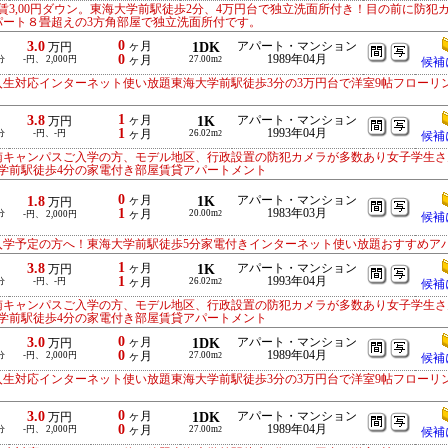
3,00円ダウン。東海大学前駅徒歩2分、4万円台で独立洗面所付き！目の前に防犯
パート８畳超えの3方角部屋で独立洗面所付です。
0
3.0
ヶ月
1DK
アパート・マンション
万円
0
1989年04月
分
-円、 2,000円
ヶ月
27.00m
2
候補
入生対応インターネット使い放題東海大学前駅徒歩3分の3万円台で洋室9帖フローリ
1
3.8
ヶ月
1K
アパート・マンション
万円
1
1993年04月
分
-円、-円
ヶ月
26.02m
2
候補
南キャンパスご入学の方、モデル地区、行政設置の防犯カメラが多数あり女子学生さ
学前駅徒歩4分の家電付き部屋賃貸アパートメント
0
1.8
ヶ月
1K
アパート・マンション
万円
1
1983年03月
分
ヶ月
20.00m
-円、 2,000円
2
候補
入学予定の方へ！東海大学前駅徒歩5分家電付きインターネット使い放題おすすめア
1
3.8
ヶ月
1K
アパート・マンション
万円
1
1993年04月
分
-円、-円
ヶ月
26.02m
2
候補
南キャンパスご入学の方、モデル地区、行政設置の防犯カメラが多数あり女子学生さ
学前駅徒歩4分の家電付き部屋賃貸アパートメント
0
3.0
ヶ月
1DK
アパート・マンション
万円
0
1989年04月
分
-円、 2,000円
ヶ月
27.00m
2
候補
入生対応インターネット使い放題東海大学前駅徒歩3分の3万円台で洋室9帖フローリ
0
3.0
ヶ月
1DK
アパート・マンション
万円
0
1989年04月
分
-円、 2,000円
ヶ月
27.00m
2
候補