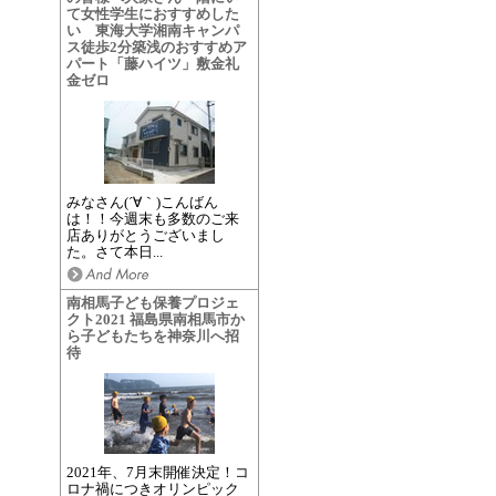
て女性学生におすすめした
い 東海大学湘南キャンパ
ス徒歩2分築浅のおすすめア
パート「藤ハイツ」敷金礼
金ゼロ
みなさん(´∀｀)こんばん
は！！今週末も多数のご来
店ありがとうございまし
た。さて本日...
南相馬子ども保養プロジェ
クト2021 福島県南相馬市か
ら子どもたちを神奈川へ招
待
2021年、7月末開催決定！コ
ロナ禍につきオリンピック