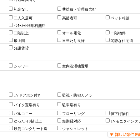
礼金なし
共益費・管理費含む
二人入居可
高齢者可
ペット相談
ｲﾝﾀｰﾈｯﾄ利用料無料
二階以上
オール電化
一階物件
最上階
日当たり良好
閑静な住宅街
分譲賃貸
シャワー
室内洗濯機置場
TVドアホン付き
監視・防犯カメラ
バイク置場有り
駐車場有り
バルコニー
フローリング
値下げ物件
ゆったり8帖以上
短期貸対応
TVモニタインタ
鉄筋コンクリート造
ウォシュレット