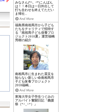
結果
みなさん(*^。^*)こんばん
は！！本日は一日外出して
打ち合わせを終えてただい
ま帰社...
福島県南相馬市から子ども
たちをチャリティで招待す
る「南相馬子ども保養プロ
ジェクト2018夏」運営福嶋
秀樹の紹介
南相馬市に生まれた震災を
知らない新しい命南相馬市
子ども保養プロジェクト
2018福嶋...
東海大学女子学生つぐみの
アルバイト奮闘日記「義援
祭（*^_^*）」