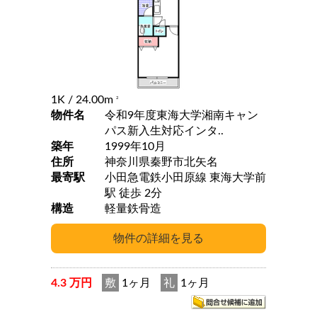
1K
/ 24.00m
2
物件名
令和9年度東海大学湘南キャン
パス新入生対応インタ..
築年
1999年10月
住所
神奈川県秦野市北矢名
最寄駅
小田急電鉄小田原線 東海大学前
駅 徒歩 2分
構造
軽量鉄骨造
4.3 万円
敷
1ヶ月
礼
1ヶ月