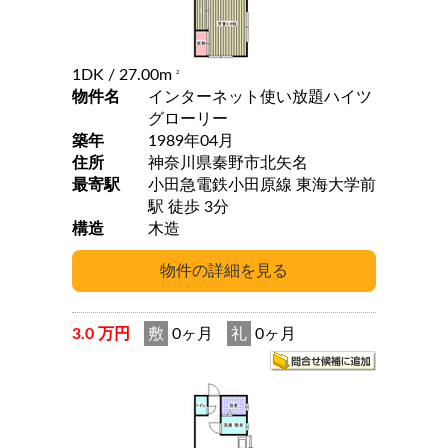
1DK
/ 27.00m
2
物件名
インターネット使い放題ハイツ
グローリー
築年
1989年04月
住所
神奈川県秦野市北矢名
最寄駅
小田急電鉄小田原線 東海大学前
駅 徒歩 3分
構造
木造
3.0 万円
敷
0ヶ月
礼
0ヶ月