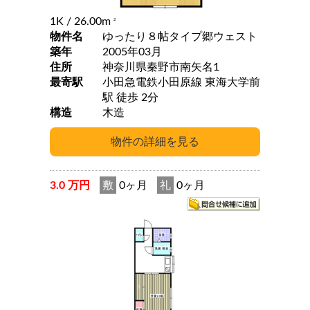
1K
/ 26.00m
2
物件名
ゆったり８帖タイプ郷ウェスト
築年
2005年03月
住所
神奈川県秦野市南矢名1
最寄駅
小田急電鉄小田原線 東海大学前
駅 徒歩 2分
構造
木造
3.0 万円
敷
0ヶ月
礼
0ヶ月