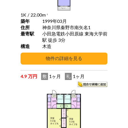
1K
/ 22.00m
2
築年
1999年03月
住所
神奈川県秦野市南矢名1
最寄駅
小田急電鉄小田原線 東海大学前
駅 徒歩 3分
構造
木造
4.9 万円
敷
1ヶ月
礼
1ヶ月