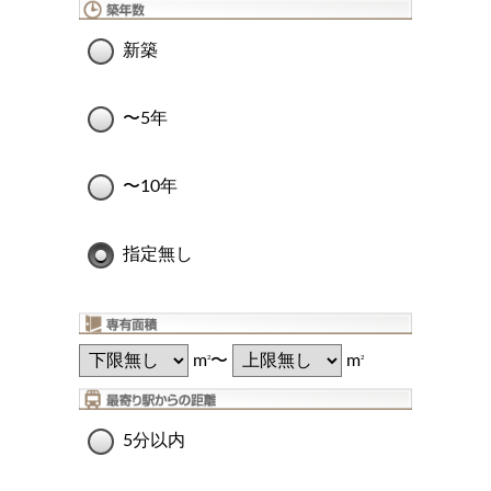
新築
〜5年
〜10年
指定無し
m
〜
m
2
2
5分以内