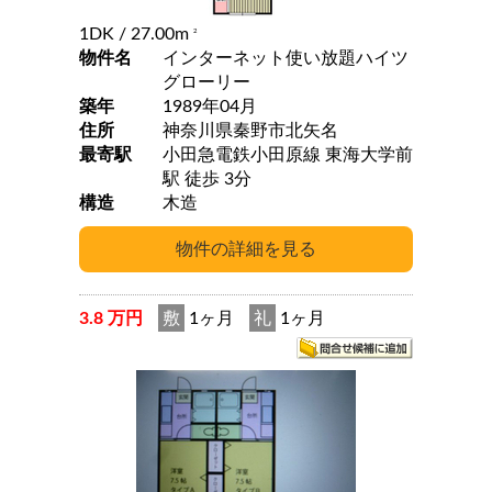
1DK
/ 27.00m
2
物件名
インターネット使い放題ハイツ
グローリー
築年
1989年04月
住所
神奈川県秦野市北矢名
最寄駅
小田急電鉄小田原線 東海大学前
駅 徒歩 3分
構造
木造
3.8 万円
敷
1ヶ月
礼
1ヶ月