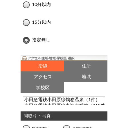
10分以内
15分以内
指定無し
沿線
住所
アクセス
地域
学校区
間取り・写真