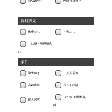
間取図有り
外観写真有り
賃料設定
敷金なし
礼金なし
共益費・管理費含
む
条件
学生向き
二人入居可
高齢者可
ペット相談
ｲﾝﾀｰﾈｯﾄ利用料無
即入居可
料