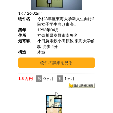
1K
/ 26.02m
2
物件名
令和8年度東海大学新入生向け2
階女子学生向け東海..
築年
1993年04月
住所
神奈川県秦野市南矢名
最寄駅
小田急電鉄小田原線 東海大学前
駅 徒歩 4分
構造
木造
1.8 万円
敷
0ヶ月
礼
1ヶ月