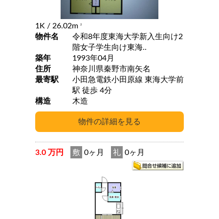
1K
/ 26.02m
2
物件名
令和8年度東海大学新入生向け2
階女子学生向け東海..
築年
1993年04月
住所
神奈川県秦野市南矢名
最寄駅
小田急電鉄小田原線 東海大学前
駅 徒歩 4分
構造
木造
3.0 万円
敷
0ヶ月
礼
0ヶ月