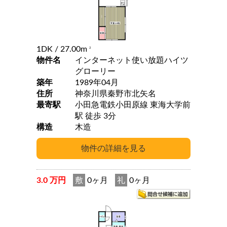
1DK
/ 27.00m
2
物件名
インターネット使い放題ハイツ
グローリー
築年
1989年04月
住所
神奈川県秦野市北矢名
最寄駅
小田急電鉄小田原線 東海大学前
駅 徒歩 3分
構造
木造
3.0 万円
敷
0ヶ月
礼
0ヶ月