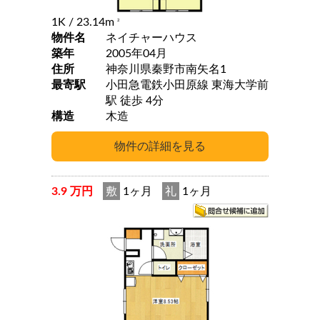
1K
/ 23.14m
2
物件名
ネイチャーハウス
築年
2005年04月
住所
神奈川県秦野市南矢名1
最寄駅
小田急電鉄小田原線 東海大学前
駅 徒歩 4分
構造
木造
3.9 万円
敷
1ヶ月
礼
1ヶ月