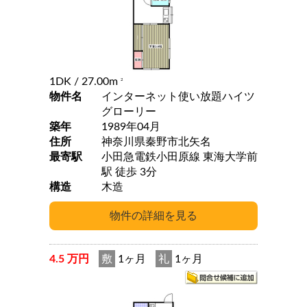
1DK
/ 27.00m
2
物件名
インターネット使い放題ハイツ
グローリー
築年
1989年04月
住所
神奈川県秦野市北矢名
最寄駅
小田急電鉄小田原線 東海大学前
駅 徒歩 3分
構造
木造
4.5 万円
敷
1ヶ月
礼
1ヶ月