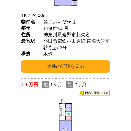
1K
/ 24.00m
2
物件名
第二おもだか荘
築年
1980年03月
住所
神奈川県秦野市北矢名
最寄駅
小田急電鉄小田原線 東海大学前
駅 徒歩 3分
構造
木造
4.1 万円
敷
1ヶ月
礼
0ヶ月