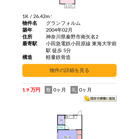
1K
/ 26.42m
2
物件名
グランフォルム
築年
2004年02月
住所
神奈川県秦野市南矢名2
最寄駅
小田急電鉄小田原線 東海大学前
駅 徒歩 5分
構造
軽量鉄骨造
1.9 万円
敷
0ヶ月
礼
0ヶ月