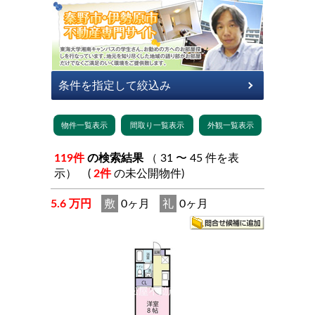
119件
の検索結果
（ 31 〜 45 件を表
示） (
2件
の未公開物件)
5.6 万円
敷
0ヶ月
礼
0ヶ月