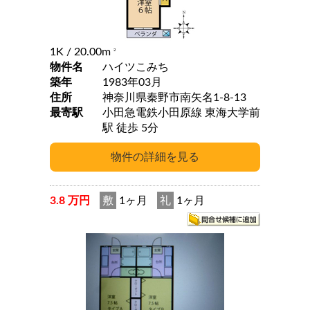
1K
/ 20.00m
2
物件名
ハイツこみち
築年
1983年03月
住所
神奈川県秦野市南矢名1-8-13
最寄駅
小田急電鉄小田原線 東海大学前
駅 徒歩 5分
3.8 万円
敷
1ヶ月
礼
1ヶ月