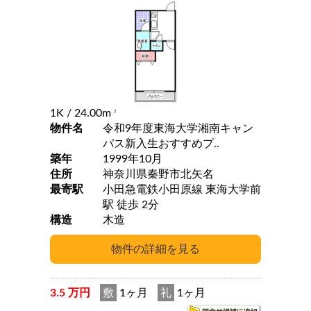
1K
/ 24.00m
2
物件名
令和9年度東海大学湘南キャン
パス新入生おすすめプ..
築年
1999年10月
住所
神奈川県秦野市北矢名
最寄駅
小田急電鉄小田原線 東海大学前
駅 徒歩 2分
構造
木造
3.5 万円
敷
1ヶ月
礼
1ヶ月