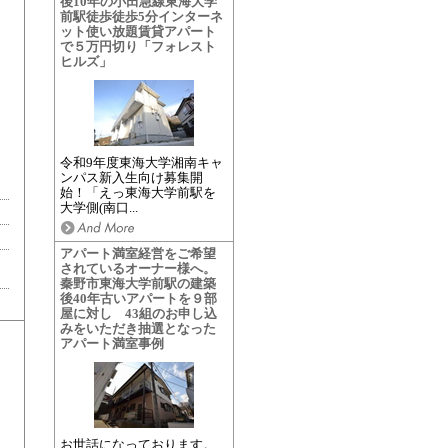
後10年の小田急線東海大学
前駅徒歩徒歩5分インターネ
ット使い放題賃貸アパート
で５万円切り「フォレスト
ヒルズ」
令和9年度東海大学湘南キャ
ンパス新入生向け募集開
始！「えっ東海大学前駅を
大学側(南口...
アパート満室経営をご希望
されているオーナー様へ。
秦野市東海大学前駅の建築
後40年古いアパートを９部
屋に対し 43組のお申し込
みをいただき抽選となった
アパート満室事例
お世話になっております。