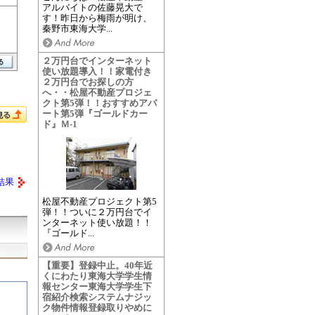
アルバイトの佐藤晃大で
す！昨日から梅雨が明け、
秦野市東海大学...
２万円台でインターネット
使い放題導入！！家電付き
２万円台でお探しの方
へ・・松屋不動産プロジェ
クト第5弾！！おすすめアパ
ート第5弾『ゴールドカー
ド』Ｍ-1
結果
松屋不動産プロジェクト第5
弾！！ついに２万円台でイ
ンターネット使い放題！！
『ゴールド...
【重要】登録中止。40年近
くにわたり東海大学学生情
報センター東海大学学生下
宿紹介検索システムナジッ
ク物件情報登録取りやめに