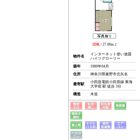
1DK
/ 27.00m
2
インターネット使い放題
物件名
ハイツグローリー
築年
1989年04月
住所
神奈川県秦野市北矢名
小田急電鉄小田原線 東海
最寄駅
大学前 駅 徒歩 3分
構造
木造