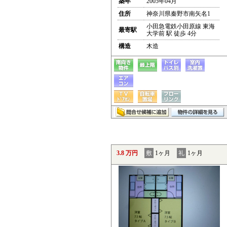
築年
2005年04月
住所
神奈川県秦野市南矢名1
小田急電鉄小田原線 東海
最寄駅
大学前 駅 徒歩 4分
構造
木造
3.8 万円
敷
1ヶ月
礼
1ヶ月