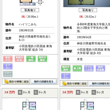
1K
/ 20.00m
1K
/ 26.02m
2
2
物件名
ハイツこみち
令和8年度東海大学新入
物件名
向け2階女子学生向け東
築年
1983年03月
海..
神奈川県秦野市南矢名1-
築年
1993年04月
住所
8-13
住所
神奈川県秦野市南矢名
小田急電鉄小田原線 東海
最寄駅
大学前 駅 徒歩 5分
小田急電鉄小田原線 東海
最寄駅
大学前 駅 徒歩 4分
構造
木造
3.0 万円
敷
0ヶ月
礼
0ヶ月
3.0 万円
敷
0ヶ月
礼
0ヶ月