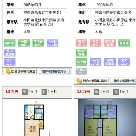
築年
2005年03月
築年
1989年04月
住所
神奈川県秦野市南矢名1
住所
神奈川県秦野市北矢名
小田急電鉄小田原線 東海
小田急電鉄小田原線 東海
最寄駅
最寄駅
大学前 駅 徒歩 2分
大学前 駅 徒歩 3分
構造
木造
構造
木造
1.8 万円
敷
0ヶ月
礼
1ヶ月
3.8 万円
敷
1ヶ月
礼
1ヶ月