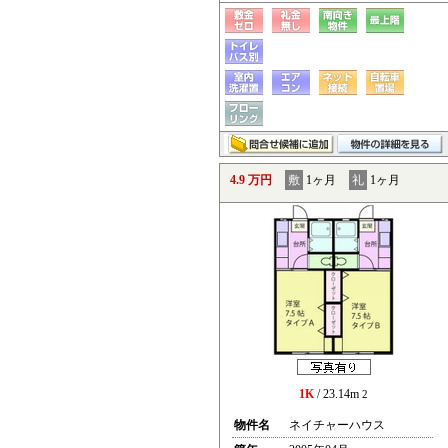
4.9 万円
敷
1ヶ月
礼
1ヶ月
1K
/ 23.14m
2
物件名
ネイチャーハウス