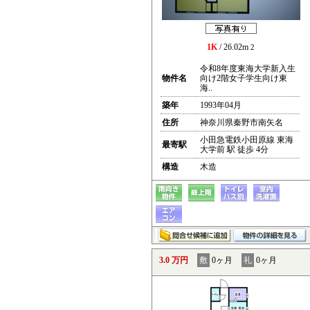
1K
/ 26.02m
2
令和8年度東海大学新入生
物件名
向け2階女子学生向け東
海..
築年
1993年04月
住所
神奈川県秦野市南矢名
小田急電鉄小田原線 東海
最寄駅
大学前 駅 徒歩 4分
構造
木造
3.0 万円
敷
0ヶ月
礼
0ヶ月