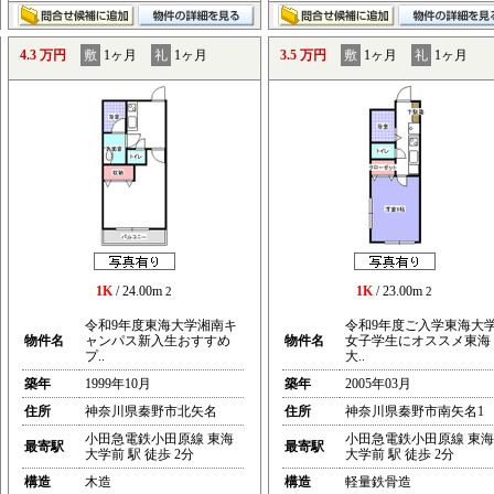
4.3 万円
敷
1ヶ月
礼
1ヶ月
3.5 万円
敷
1ヶ月
礼
1ヶ月
1K
/ 24.00m
1K
/ 23.00m
2
2
令和9年度東海大学湘南キ
令和9年度ご入学東海大
物件名
ャンパス新入生おすすめ
物件名
女子学生にオススメ東海
プ..
大..
築年
1999年10月
築年
2005年03月
住所
神奈川県秦野市北矢名
住所
神奈川県秦野市南矢名1
小田急電鉄小田原線 東海
小田急電鉄小田原線 東海
最寄駅
最寄駅
大学前 駅 徒歩 2分
大学前 駅 徒歩 2分
構造
木造
構造
軽量鉄骨造