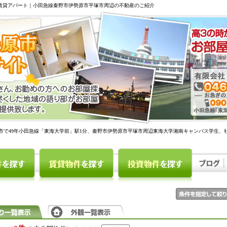
駅賃貸アパート｜小田急線秦野市伊勢原市平塚市周辺の不動産のご紹介
市で49年小田急線「東海大学前」駅1分、秦野市伊勢原市平塚市周辺東海大学湘南キャンパス学生、