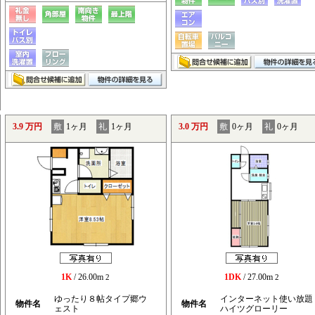
3.9 万円
敷
1ヶ月
礼
1ヶ月
3.0 万円
敷
0ヶ月
礼
0ヶ月
1K
/ 26.00m
1DK
/ 27.00m
2
2
ゆったり８帖タイプ郷ウ
インターネット使い放題
物件名
物件名
ェスト
ハイツグローリー