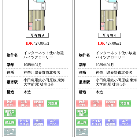
1DK
/ 27.00m
1DK
/ 27.00m
2
2
インターネット使い放題
インターネット使い放題
物件名
物件名
ハイツグローリー
ハイツグローリー
築年
1989年04月
築年
1989年04月
住所
神奈川県秦野市北矢名
住所
神奈川県秦野市北矢名
小田急電鉄小田原線 東海
小田急電鉄小田原線 東海
最寄駅
最寄駅
大学前 駅 徒歩 3分
大学前 駅 徒歩 3分
構造
木造
構造
木造