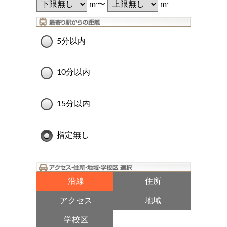
m
〜
m
2
2
5分以内
10分以内
15分以内
指定無し
沿線
住所
アクセス
地域
学校区