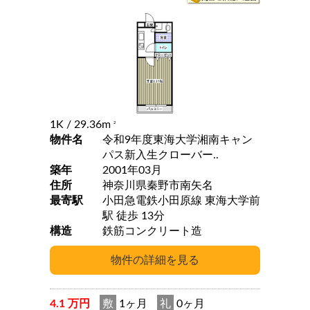
1K
/ 29.36m
2
物件名
令和9年度東海大学湘南キャン
パス新入生クローバー..
築年
2001年03月
住所
神奈川県秦野市南矢名
最寄駅
小田急電鉄小田原線 東海大学前
駅 徒歩 13分
構造
鉄筋コンクリート造
4.1 万円
敷
1ヶ月
礼
0ヶ月