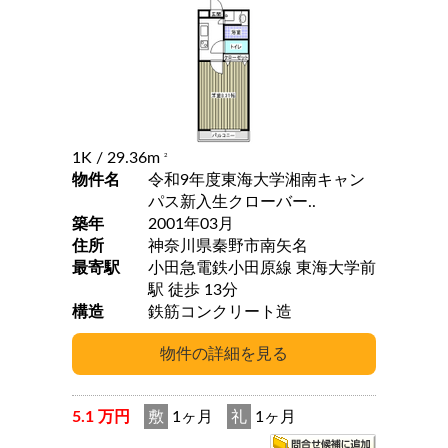
1K
/ 29.36m
2
物件名
令和9年度東海大学湘南キャン
パス新入生クローバー..
築年
2001年03月
住所
神奈川県秦野市南矢名
最寄駅
小田急電鉄小田原線 東海大学前
駅 徒歩 13分
構造
鉄筋コンクリート造
5.1 万円
敷
1ヶ月
礼
1ヶ月