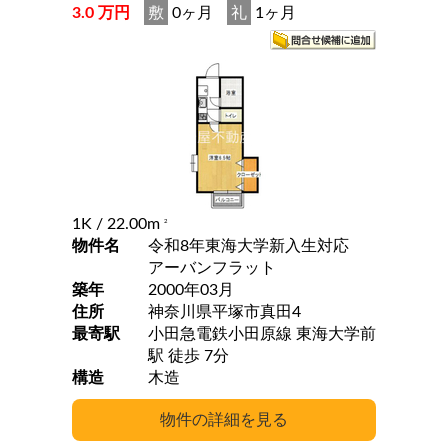
3.0 万円
敷
0ヶ月
礼
1ヶ月
1K
/ 22.00m
2
物件名
令和8年東海大学新入生対応
アーバンフラット
築年
2000年03月
住所
神奈川県平塚市真田4
最寄駅
小田急電鉄小田原線 東海大学前
駅 徒歩 7分
構造
木造