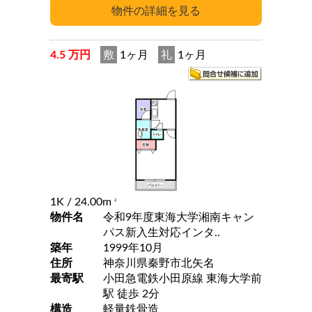
4.5 万円
敷
1ヶ月
礼
1ヶ月
1K
/ 24.00m
2
物件名
令和9年度東海大学湘南キャン
パス新入生対応インタ..
築年
1999年10月
住所
神奈川県秦野市北矢名
最寄駅
小田急電鉄小田原線 東海大学前
駅 徒歩 2分
構造
軽量鉄骨造