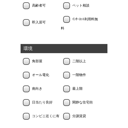
高齢者可
ペット相談
ｲﾝﾀｰﾈｯﾄ利用料無
即入居可
料
環境
角部屋
二階以上
オール電化
一階物件
南向き
最上階
日当たり良好
閑静な住宅街
コンビニ近くに有
分譲賃貸