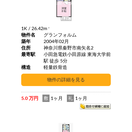
1K
/ 26.42m
2
物件名
グランフォルム
築年
2004年02月
住所
神奈川県秦野市南矢名2
最寄駅
小田急電鉄小田原線 東海大学前
駅 徒歩 5分
構造
軽量鉄骨造
5.0 万円
敷
1ヶ月
礼
1ヶ月