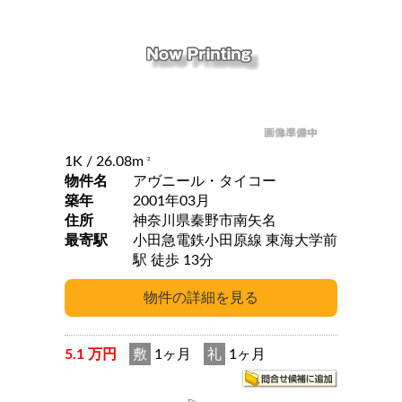
1K
/ 26.08m
2
物件名
アヴニール・タイコー
築年
2001年03月
住所
神奈川県秦野市南矢名
最寄駅
小田急電鉄小田原線 東海大学前
駅 徒歩 13分
5.1 万円
敷
1ヶ月
礼
1ヶ月