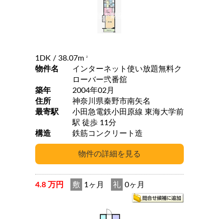
1DK
/ 38.07m
2
物件名
インターネット使い放題無料ク
ローバー弐番舘
築年
2004年02月
住所
神奈川県秦野市南矢名
最寄駅
小田急電鉄小田原線 東海大学前
駅 徒歩 11分
構造
鉄筋コンクリート造
4.8 万円
敷
1ヶ月
礼
0ヶ月