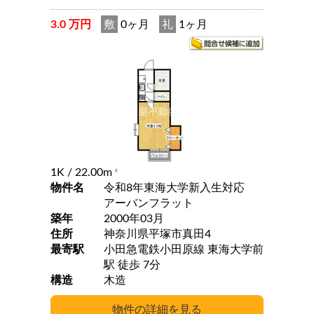
3.0 万円
敷
0ヶ月
礼
1ヶ月
1K
/ 22.00m
2
物件名
令和8年東海大学新入生対応
アーバンフラット
築年
2000年03月
住所
神奈川県平塚市真田4
最寄駅
小田急電鉄小田原線 東海大学前
駅 徒歩 7分
構造
木造