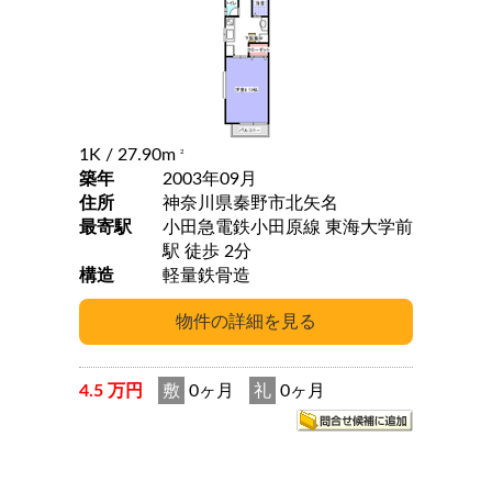
1K
/ 27.90m
2
築年
2003年09月
住所
神奈川県秦野市北矢名
最寄駅
小田急電鉄小田原線 東海大学前
駅 徒歩 2分
構造
軽量鉄骨造
4.5 万円
敷
0ヶ月
礼
0ヶ月