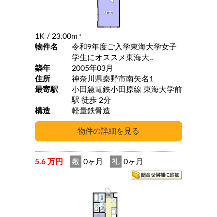
1K
/ 23.00m
2
物件名
令和9年度ご入学東海大学女子
学生にオススメ東海大..
築年
2005年03月
住所
神奈川県秦野市南矢名1
最寄駅
小田急電鉄小田原線 東海大学前
駅 徒歩 2分
構造
軽量鉄骨造
5.6 万円
敷
0ヶ月
礼
0ヶ月