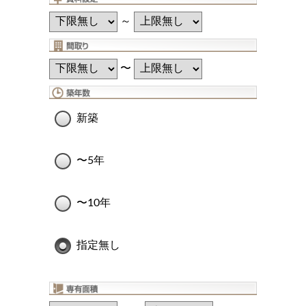
～
〜
新築
〜5年
〜10年
指定無し