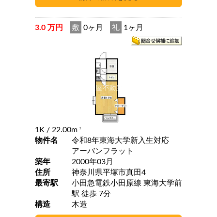
3.0 万円
敷
0ヶ月
礼
1ヶ月
1K
/ 22.00m
2
物件名
令和8年東海大学新入生対応
アーバンフラット
築年
2000年03月
住所
神奈川県平塚市真田4
最寄駅
小田急電鉄小田原線 東海大学前
駅 徒歩 7分
構造
木造