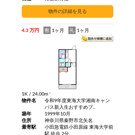
4.3 万円
敷
1ヶ月
礼
1ヶ月
1K
/ 24.00m
2
物件名
令和9年度東海大学湘南キャン
パス新入生おすすめプ..
築年
1999年10月
住所
神奈川県秦野市北矢名
最寄駅
小田急電鉄小田原線 東海大学前
駅 徒歩 2分