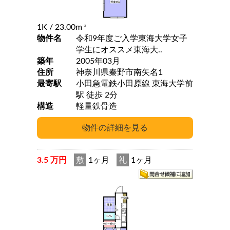
1K
/ 23.00m
2
物件名
令和9年度ご入学東海大学女子
学生にオススメ東海大..
築年
2005年03月
住所
神奈川県秦野市南矢名1
最寄駅
小田急電鉄小田原線 東海大学前
駅 徒歩 2分
構造
軽量鉄骨造
3.5 万円
敷
1ヶ月
礼
1ヶ月