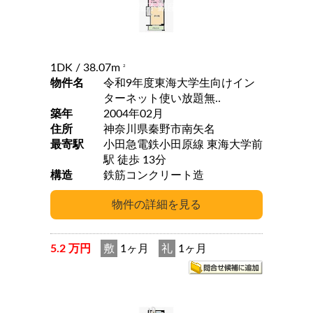
1DK
/ 38.07m
2
物件名
令和9年度東海大学生向けイン
ターネット使い放題無..
築年
2004年02月
住所
神奈川県秦野市南矢名
最寄駅
小田急電鉄小田原線 東海大学前
駅 徒歩 13分
構造
鉄筋コンクリート造
5.2 万円
敷
1ヶ月
礼
1ヶ月