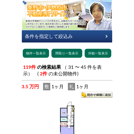
119件
の検索結果
（ 31 〜 45 件を表
示） (
2件
の未公開物件)
3.5 万円
敷
1ヶ月
礼
1ヶ月