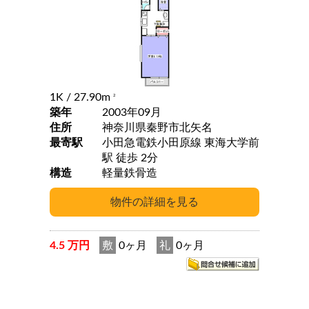
1K
/ 27.90m
2
築年
2003年09月
住所
神奈川県秦野市北矢名
最寄駅
小田急電鉄小田原線 東海大学前
駅 徒歩 2分
構造
軽量鉄骨造
4.5 万円
敷
0ヶ月
礼
0ヶ月