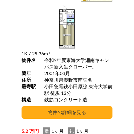
1K
/ 29.36m
2
物件名
令和9年度東海大学湘南キャン
パス新入生クローバー..
築年
2001年03月
住所
神奈川県秦野市南矢名
最寄駅
小田急電鉄小田原線 東海大学前
駅 徒歩 13分
構造
鉄筋コンクリート造
5.2 万円
敷
1ヶ月
礼
1ヶ月