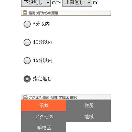
m
〜
m
2
2
5分以内
10分以内
15分以内
指定無し
沿線
住所
アクセス
地域
学校区