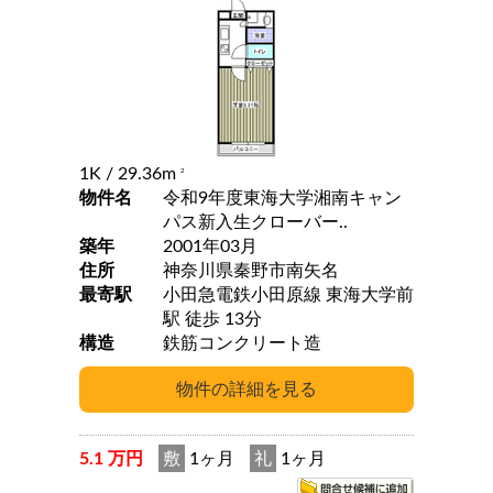
1K
/ 29.36m
2
物件名
令和9年度東海大学湘南キャン
パス新入生クローバー..
築年
2001年03月
住所
神奈川県秦野市南矢名
最寄駅
小田急電鉄小田原線 東海大学前
駅 徒歩 13分
構造
鉄筋コンクリート造
5.1 万円
敷
1ヶ月
礼
1ヶ月