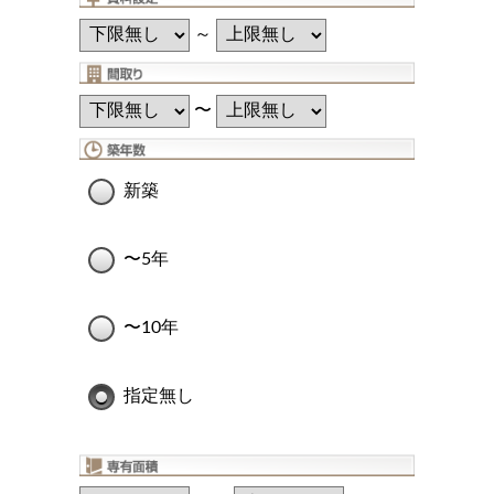
～
〜
新築
〜5年
〜10年
指定無し