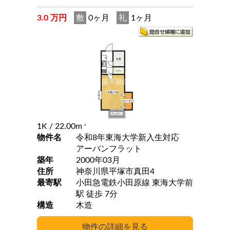
3.0 万円
敷
0ヶ月
礼
1ヶ月
1K
/ 22.00m
2
物件名
令和8年東海大学新入生対応
アーバンフラット
築年
2000年03月
住所
神奈川県平塚市真田4
最寄駅
小田急電鉄小田原線 東海大学前
駅 徒歩 7分
構造
木造