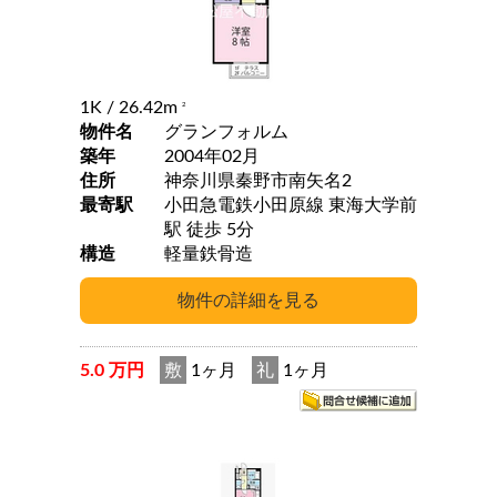
1K
/ 26.42m
2
物件名
グランフォルム
築年
2004年02月
住所
神奈川県秦野市南矢名2
最寄駅
小田急電鉄小田原線 東海大学前
駅 徒歩 5分
構造
軽量鉄骨造
5.0 万円
敷
1ヶ月
礼
1ヶ月