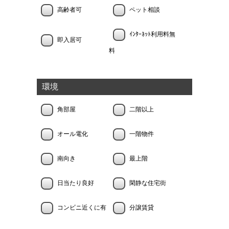
高齢者可
ペット相談
ｲﾝﾀｰﾈｯﾄ利用料無
即入居可
料
環境
角部屋
二階以上
オール電化
一階物件
南向き
最上階
日当たり良好
閑静な住宅街
コンビニ近くに有
分譲賃貸