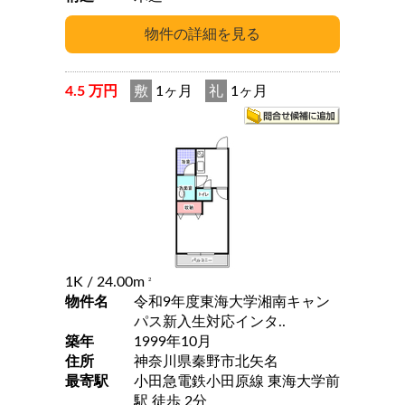
4.5 万円
敷
1ヶ月
礼
1ヶ月
1K
/ 24.00m
2
物件名
令和9年度東海大学湘南キャン
パス新入生対応インタ..
築年
1999年10月
住所
神奈川県秦野市北矢名
最寄駅
小田急電鉄小田原線 東海大学前
駅 徒歩 2分