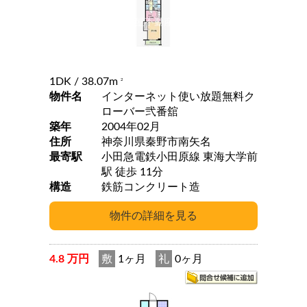
1DK
/ 38.07m
2
物件名
インターネット使い放題無料ク
ローバー弐番舘
築年
2004年02月
住所
神奈川県秦野市南矢名
最寄駅
小田急電鉄小田原線 東海大学前
駅 徒歩 11分
構造
鉄筋コンクリート造
4.8 万円
敷
1ヶ月
礼
0ヶ月