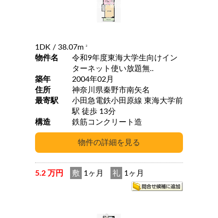
1DK
/ 38.07m
2
物件名
令和9年度東海大学生向けイン
ターネット使い放題無..
築年
2004年02月
住所
神奈川県秦野市南矢名
最寄駅
小田急電鉄小田原線 東海大学前
駅 徒歩 13分
構造
鉄筋コンクリート造
5.2 万円
敷
1ヶ月
礼
1ヶ月