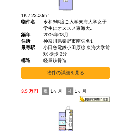
1K
/ 23.00m
2
物件名
令和9年度ご入学東海大学女子
学生にオススメ東海大..
築年
2005年03月
住所
神奈川県秦野市南矢名1
最寄駅
小田急電鉄小田原線 東海大学前
駅 徒歩 2分
構造
軽量鉄骨造
3.5 万円
敷
1ヶ月
礼
1ヶ月