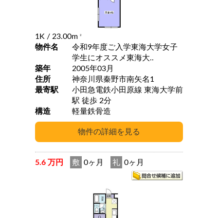
1K
/ 23.00m
2
物件名
令和9年度ご入学東海大学女子
学生にオススメ東海大..
築年
2005年03月
住所
神奈川県秦野市南矢名1
最寄駅
小田急電鉄小田原線 東海大学前
駅 徒歩 2分
構造
軽量鉄骨造
5.6 万円
敷
0ヶ月
礼
0ヶ月