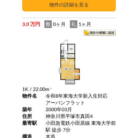
3.0 万円
敷
0ヶ月
礼
1ヶ月
1K
/ 22.00m
2
物件名
令和8年東海大学新入生対応
アーバンフラット
築年
2000年03月
住所
神奈川県平塚市真田4
最寄駅
小田急電鉄小田原線 東海大学前
駅 徒歩 7分
構造
木造