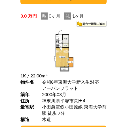
3.0 万円
敷
0ヶ月
礼
1ヶ月
1K
/ 22.00m
2
物件名
令和8年東海大学新入生対応
アーバンフラット
築年
2000年03月
住所
神奈川県平塚市真田4
最寄駅
小田急電鉄小田原線 東海大学前
駅 徒歩 7分
構造
木造