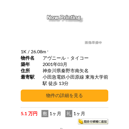
1K
/ 26.08m
2
物件名
アヴニール・タイコー
築年
2001年03月
住所
神奈川県秦野市南矢名
最寄駅
小田急電鉄小田原線 東海大学前
駅 徒歩 13分
5.1 万円
敷
1ヶ月
礼
1ヶ月