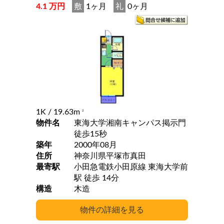
4.1 万円
敷
1ヶ月
礼
0ヶ月
1K
/ 19.63m
2
物件名
東海大学湘南キャンパス掲示門
徒歩15秒
築年
2000年08月
住所
神奈川県平塚市真田
最寄駅
小田急電鉄小田原線 東海大学前
駅 徒歩 14分
構造
木造