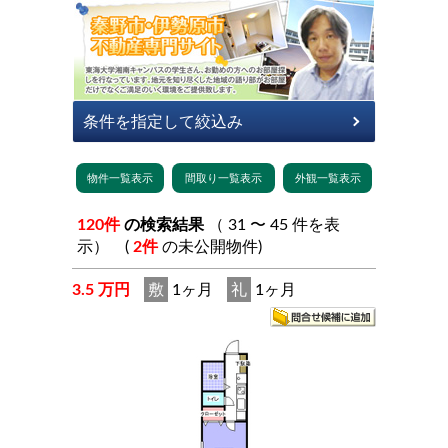
120件
の検索結果
（ 31 〜 45 件を表
示） (
2件
の未公開物件)
3.5 万円
敷
1ヶ月
礼
1ヶ月