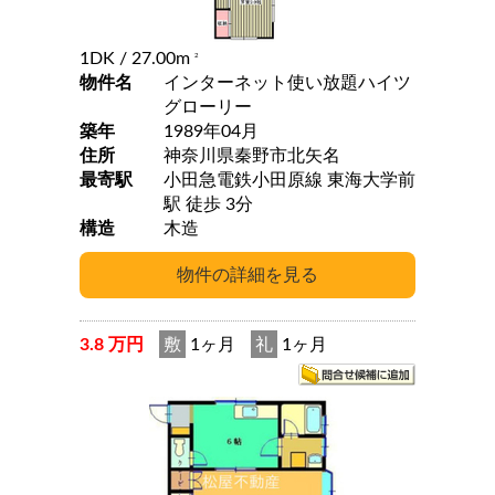
1DK
/ 27.00m
2
物件名
インターネット使い放題ハイツ
グローリー
築年
1989年04月
住所
神奈川県秦野市北矢名
最寄駅
小田急電鉄小田原線 東海大学前
駅 徒歩 3分
構造
木造
3.8 万円
敷
1ヶ月
礼
1ヶ月