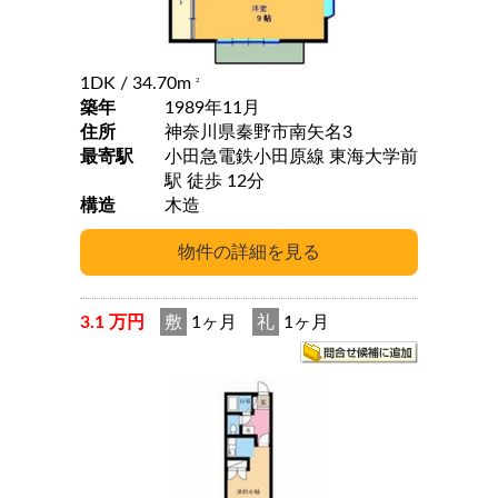
1DK
/ 34.70m
2
築年
1989年11月
住所
神奈川県秦野市南矢名3
最寄駅
小田急電鉄小田原線 東海大学前
駅 徒歩 12分
構造
木造
3.1 万円
敷
1ヶ月
礼
1ヶ月