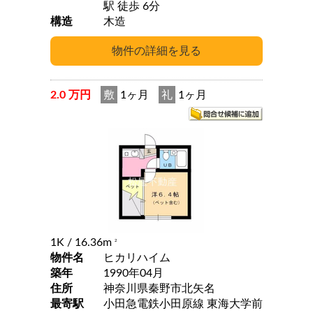
駅 徒歩 6分
構造
木造
2.0 万円
敷
1ヶ月
礼
1ヶ月
1K
/ 16.36m
2
物件名
ヒカリハイム
築年
1990年04月
住所
神奈川県秦野市北矢名
最寄駅
小田急電鉄小田原線 東海大学前