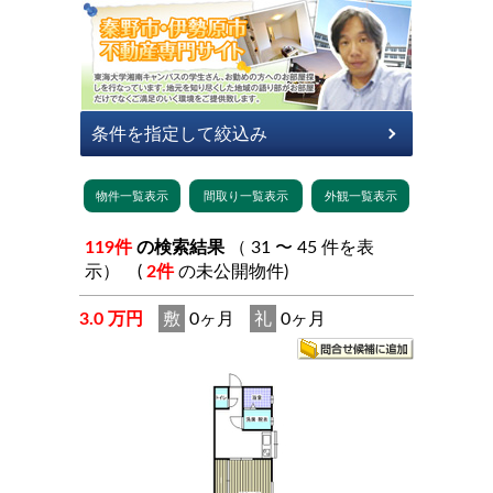
119件
の検索結果
（ 31 〜 45 件を表
示） (
2件
の未公開物件)
3.0 万円
敷
0ヶ月
礼
0ヶ月