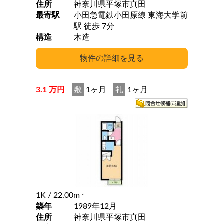
住所
神奈川県平塚市真田
最寄駅
小田急電鉄小田原線 東海大学前
駅 徒歩 7分
構造
木造
3.1 万円
敷
1ヶ月
礼
1ヶ月
1K
/ 22.00m
2
築年
1989年12月
住所
神奈川県平塚市真田