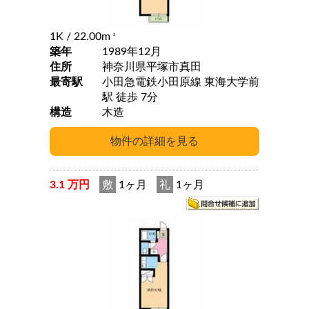
1K
/ 22.00m
2
築年
1989年12月
住所
神奈川県平塚市真田
最寄駅
小田急電鉄小田原線 東海大学前
駅 徒歩 7分
構造
木造
3.1 万円
敷
1ヶ月
礼
1ヶ月