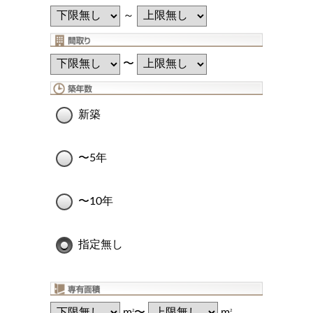
～
〜
新築
〜5年
〜10年
指定無し
m
〜
m
2
2