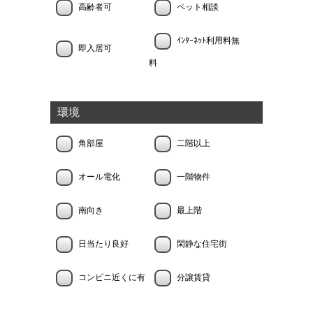
高齢者可
ペット相談
ｲﾝﾀｰﾈｯﾄ利用料無
即入居可
料
環境
角部屋
二階以上
オール電化
一階物件
南向き
最上階
日当たり良好
閑静な住宅街
コンビニ近くに有
分譲賃貸