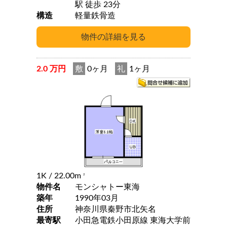
駅 徒歩 23分
構造
軽量鉄骨造
2.0 万円
敷
0ヶ月
礼
1ヶ月
1K
/ 22.00m
2
物件名
モンシャトー東海
築年
1990年03月
住所
神奈川県秦野市北矢名
最寄駅
小田急電鉄小田原線 東海大学前