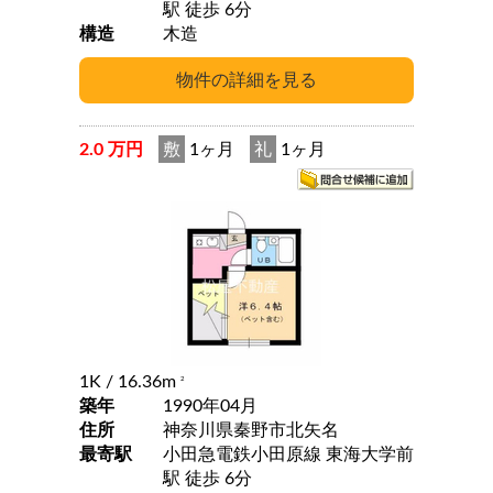
駅 徒歩 6分
構造
木造
2.0 万円
敷
1ヶ月
礼
1ヶ月
1K
/ 16.36m
2
築年
1990年04月
住所
神奈川県秦野市北矢名
最寄駅
小田急電鉄小田原線 東海大学前
駅 徒歩 6分