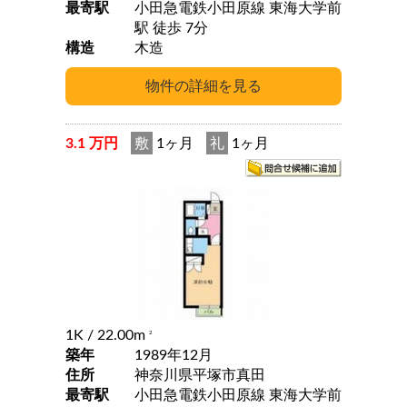
最寄駅
小田急電鉄小田原線 東海大学前
駅 徒歩 7分
構造
木造
3.1 万円
敷
1ヶ月
礼
1ヶ月
1K
/ 22.00m
2
築年
1989年12月
住所
神奈川県平塚市真田
最寄駅
小田急電鉄小田原線 東海大学前