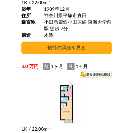
1K
/ 22.00m
2
築年
1989年12月
住所
神奈川県平塚市真田
最寄駅
小田急電鉄小田原線 東海大学前
駅 徒歩 7分
構造
木造
3.0 万円
敷
1ヶ月
礼
1ヶ月
1K
/ 22.00m
2