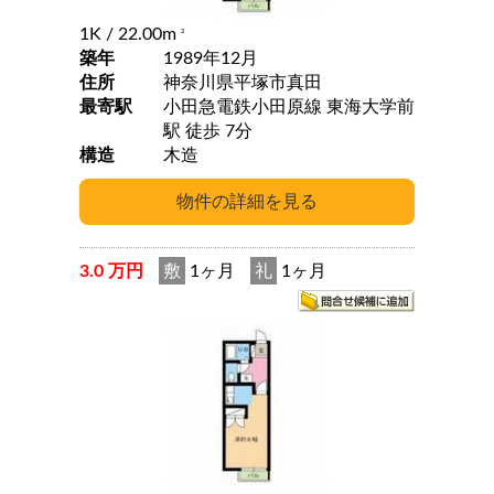
1K
/ 22.00m
2
築年
1989年12月
住所
神奈川県平塚市真田
最寄駅
小田急電鉄小田原線 東海大学前
駅 徒歩 7分
構造
木造
3.0 万円
敷
1ヶ月
礼
1ヶ月