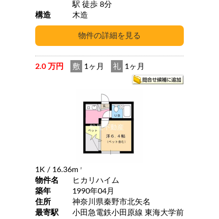
駅 徒歩 8分
構造
木造
2.0 万円
敷
1ヶ月
礼
1ヶ月
1K
/ 16.36m
2
物件名
ヒカリハイム
築年
1990年04月
住所
神奈川県秦野市北矢名
最寄駅
小田急電鉄小田原線 東海大学前