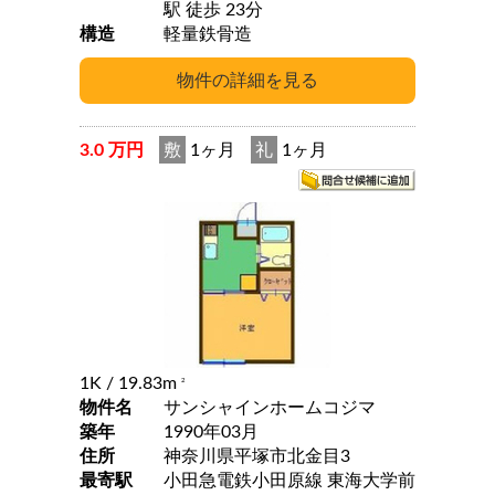
駅 徒歩 23分
構造
軽量鉄骨造
3.0 万円
敷
1ヶ月
礼
1ヶ月
1K
/ 19.83m
2
物件名
サンシャインホームコジマ
築年
1990年03月
住所
神奈川県平塚市北金目3
最寄駅
小田急電鉄小田原線 東海大学前