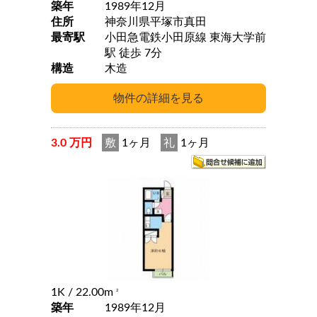
築年
1989年12月
住所
神奈川県平塚市真田
最寄駅
小田急電鉄小田原線 東海大学前
駅 徒歩 7分
構造
木造
3.0 万円
敷
1ヶ月
礼
1ヶ月
1K
/ 22.00m
2
築年
1989年12月