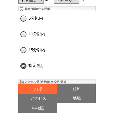
5分以内
10分以内
15分以内
指定無し
沿線
住所
アクセス
地域
学校区