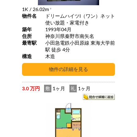
1K
/ 26.02m
2
物件名
ドリームハイツI（ワン）ネット
使い放題・家電付き
築年
1993年04月
住所
神奈川県秦野市南矢名
最寄駅
小田急電鉄小田原線 東海大学前
駅 徒歩 4分
構造
木造
3.0 万円
敷
1ヶ月
礼
1ヶ月