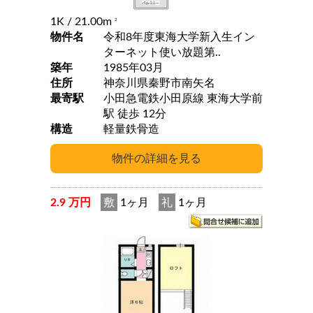
1K
/ 21.00m
2
物件名
令和8年度東海大学新入生イン
ターネット使い放題第..
築年
1985年03月
住所
神奈川県秦野市南矢名
最寄駅
小田急電鉄小田原線 東海大学前
駅 徒歩 12分
構造
軽量鉄骨造
2.9 万円
敷
1ヶ月
礼
1ヶ月