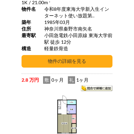
1K
/ 21.00m
2
物件名
令和8年度東海大学新入生イン
ターネット使い放題第..
築年
1985年03月
住所
神奈川県秦野市南矢名
最寄駅
小田急電鉄小田原線 東海大学前
駅 徒歩 12分
構造
軽量鉄骨造
2.8 万円
敷
0ヶ月
礼
1ヶ月