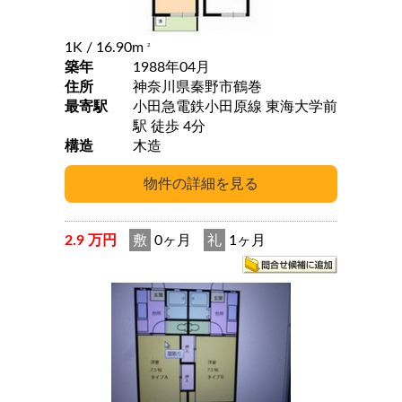
1K
/ 16.90m
2
築年
1988年04月
住所
神奈川県秦野市鶴巻
最寄駅
小田急電鉄小田原線 東海大学前
駅 徒歩 4分
構造
木造
2.9 万円
敷
0ヶ月
礼
1ヶ月