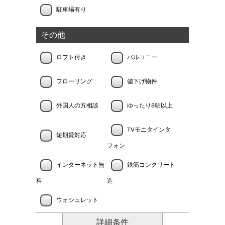
駐車場有り
その他
ロフト付き
バルコニー
フローリング
値下げ物件
外国人の方相談
ゆったり8帖以上
TVモニタインタ
短期貸対応
フォン
インターネット無
鉄筋コンクリート
料
造
ウォシュレット