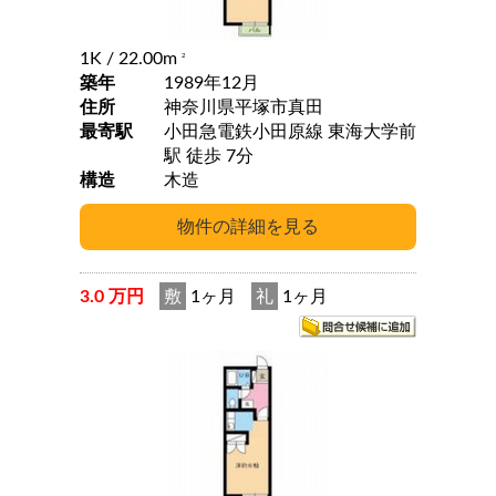
1K
/ 22.00m
2
築年
1989年12月
住所
神奈川県平塚市真田
最寄駅
小田急電鉄小田原線 東海大学前
駅 徒歩 7分
構造
木造
3.0 万円
敷
1ヶ月
礼
1ヶ月