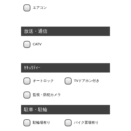
エアコン
放送・通信
CATV
ｾｷｭﾘﾃｨｰ
オートロック
TVドアホン付き
監視・防犯カメラ
駐車・駐輪
駐輪場有り
バイク置場有り