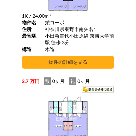
1K
/ 24.00m
2
物件名
栄コーポ
住所
神奈川県秦野市南矢名1
最寄駅
小田急電鉄小田原線 東海大学前
駅 徒歩 3分
構造
木造
2.7 万円
敷
0ヶ月
礼
0ヶ月