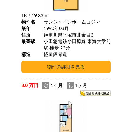
1K
/ 19.83m
2
物件名
サンシャインホームコジマ
築年
1990年03月
住所
神奈川県平塚市北金目3
最寄駅
小田急電鉄小田原線 東海大学前
駅 徒歩 23分
構造
軽量鉄骨造
3.0 万円
敷
1ヶ月
礼
1ヶ月