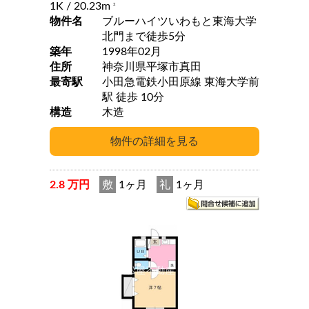
1K
/ 20.23m
2
物件名
ブルーハイツいわもと東海大学
北門まで徒歩5分
築年
1998年02月
住所
神奈川県平塚市真田
最寄駅
小田急電鉄小田原線 東海大学前
駅 徒歩 10分
構造
木造
2.8 万円
敷
1ヶ月
礼
1ヶ月