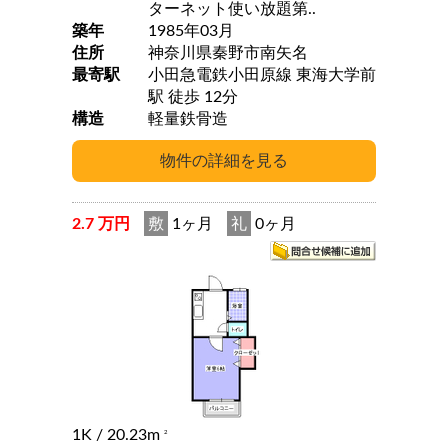
ターネット使い放題第..
築年
1985年03月
住所
神奈川県秦野市南矢名
最寄駅
小田急電鉄小田原線 東海大学前
駅 徒歩 12分
構造
軽量鉄骨造
2.7 万円
敷
1ヶ月
礼
0ヶ月
1K
/ 20.23m
2