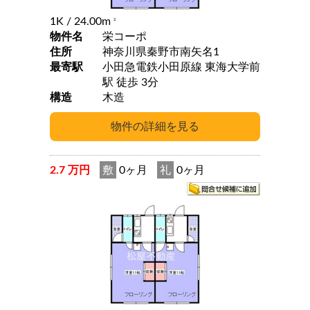
1K
/ 24.00m
2
物件名
栄コーポ
住所
神奈川県秦野市南矢名1
最寄駅
小田急電鉄小田原線 東海大学前
駅 徒歩 3分
構造
木造
2.7 万円
敷
0ヶ月
礼
0ヶ月