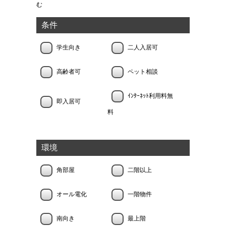
む
条件
学生向き
二人入居可
高齢者可
ペット相談
ｲﾝﾀｰﾈｯﾄ利用料無
即入居可
料
環境
角部屋
二階以上
オール電化
一階物件
南向き
最上階