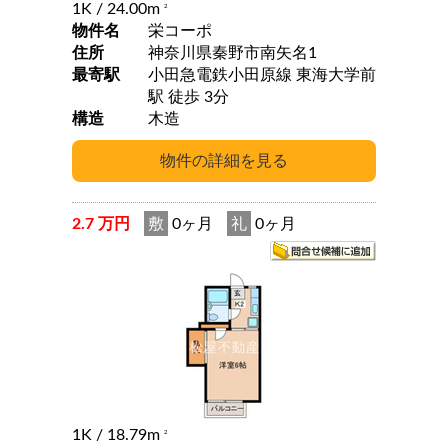
1K
/ 24.00m
2
物件名
栄コーポ
住所
神奈川県秦野市南矢名1
最寄駅
小田急電鉄小田原線 東海大学前
駅 徒歩 3分
構造
木造
2.7 万円
敷
0ヶ月
礼
0ヶ月
1K
/ 18.79m
2