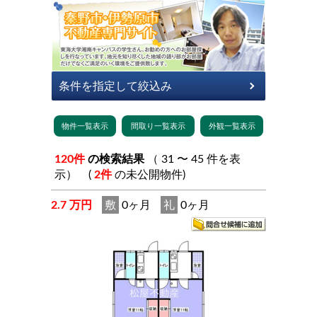
120件
の検索結果
（ 31 〜 45 件を表
示） (
2件
の未公開物件)
2.7 万円
敷
0ヶ月
礼
0ヶ月