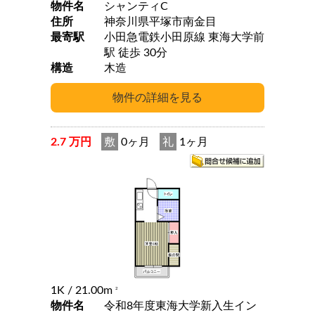
物件名
シャンティC
住所
神奈川県平塚市南金目
最寄駅
小田急電鉄小田原線 東海大学前
駅 徒歩 30分
構造
木造
2.7 万円
敷
0ヶ月
礼
1ヶ月
1K
/ 21.00m
2
物件名
令和8年度東海大学新入生イン