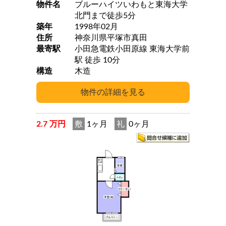
物件名
ブルーハイツいわもと東海大学
北門まで徒歩5分
築年
1998年02月
住所
神奈川県平塚市真田
最寄駅
小田急電鉄小田原線 東海大学前
駅 徒歩 10分
構造
木造
2.7 万円
敷
1ヶ月
礼
0ヶ月