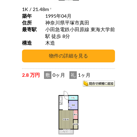
1K
/ 21.48m
2
築年
1995年04月
住所
神奈川県平塚市真田
最寄駅
小田急電鉄小田原線 東海大学前
駅 徒歩 8分
構造
木造
2.8 万円
敷
0ヶ月
礼
1ヶ月