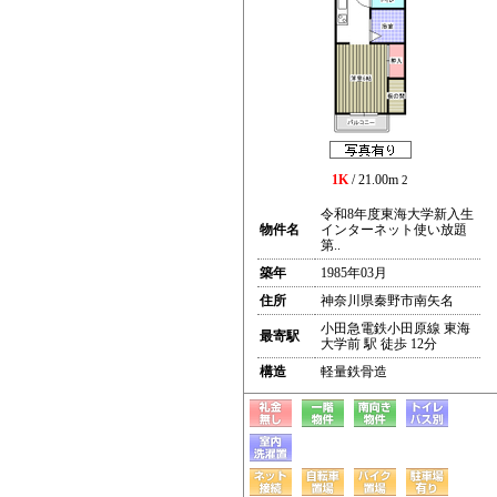
1K
/ 21.00m
2
令和8年度東海大学新入生
物件名
インターネット使い放題
第..
築年
1985年03月
住所
神奈川県秦野市南矢名
小田急電鉄小田原線 東海
最寄駅
大学前 駅 徒歩 12分
構造
軽量鉄骨造