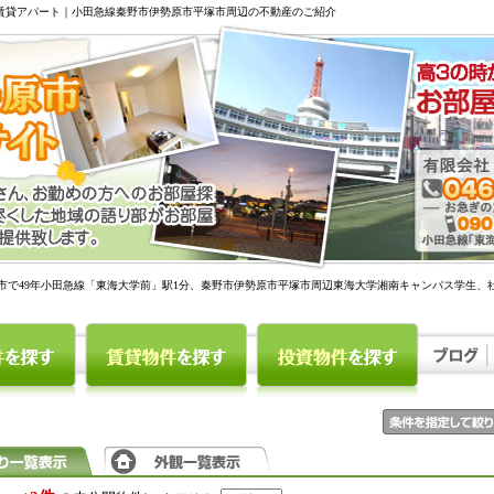
駅賃貸アパート｜小田急線秦野市伊勢原市平塚市周辺の不動産のご紹介
市で49年小田急線「東海大学前」駅1分、秦野市伊勢原市平塚市周辺東海大学湘南キャンパス学生、