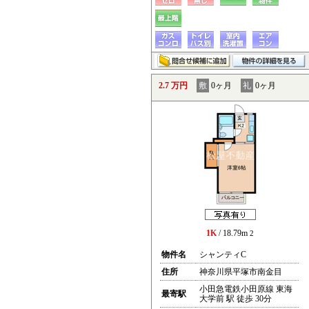
2.7 万円
敷
0ヶ月
礼
0ヶ月
1K
/ 18.79m
2
物件名
シャンティC
住所
神奈川県平塚市南金目
小田急電鉄小田原線 東海
最寄駅
大学前 駅 徒歩 30分