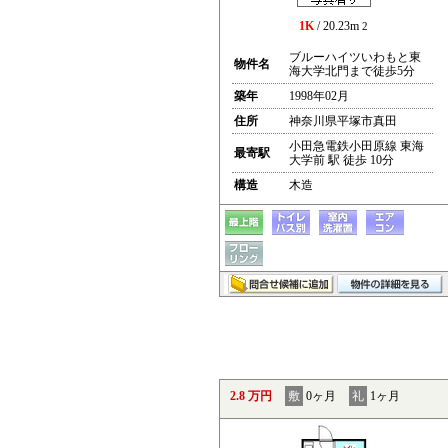
1K
/ 20.23m
2
ブルーハイツいわもと東
物件名
海大学北門まで徒歩5分
築年
1998年02月
住所
神奈川県平塚市真田
小田急電鉄小田原線 東海
最寄駅
大学前 駅 徒歩 10分
構造
木造
2.8 万円
敷
0ヶ月
礼
1ヶ月