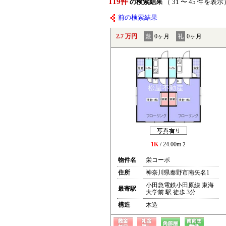
119件
の検索結果
（ 31 〜 45 件を表示
前の検索結果
2.7 万円
敷
0ヶ月
礼
0ヶ月
1K
/ 24.00m
2
物件名
栄コーポ
住所
神奈川県秦野市南矢名1
小田急電鉄小田原線 東海
最寄駅
大学前 駅 徒歩 3分
構造
木造