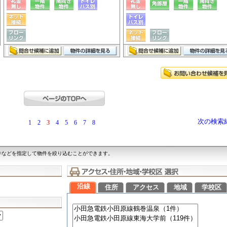
次の検索
1
2
3
4
5
6
7
8
件などを指定して物件を絞り込むことができます。
沿線
住所
アクセス
地域
学校区