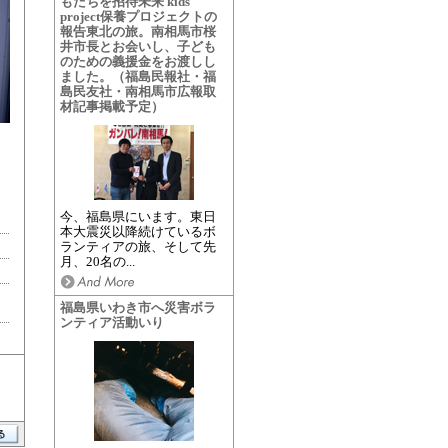
もたちを招待未来 kids
project保養プロジェクトの
報告東北の旅。南相馬市桜
井市長とお会いし、子ども
のための義援金をお渡しし
ました。（福島民報社・福
島民友社・南相馬市広報取
材記事掲載予定）
）
今、福島県にいます。東日
本大震災以降続けているボ
ランティアの旅、そして先
月、20名の...
福島県いわき市へ災害ボラ
ンティア活動いり