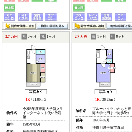
2.7 万円
敷
0ヶ月
礼
1ヶ月
2.7 万円
敷
1ヶ月
礼
0ヶ月
1K
/ 21.00m
1K
/ 20.23m
2
2
令和8年度東海大学新入生
ブルーハイツいわもと東
物件名
物件名
インターネット使い放題
海大学北門まで徒歩5分
第..
築年
1998年02月
築年
1985年03月
住所
神奈川県平塚市真田
住所
神奈川県秦野市南矢名