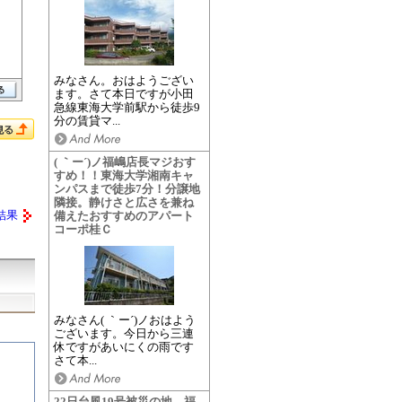
みなさん。おはようござい
ます。さて本日ですが小田
急線東海大学前駅から徒歩9
分の賃貸マ...
( ｀ー´)ノ福嶋店長マジおす
すめ！！東海大学湘南キャ
ンパスまで徒歩7分！分譲地
隣接。静けさと広さを兼ね
結果
備えたおすすめのアパート
コーポ桂Ｃ
みなさん( ｀ー´)ノおはよう
ございます。今日から三連
休ですがあいにくの雨です
さて本...
22日台風19号被災の地、福