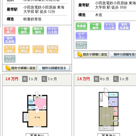
小田急電鉄小田原線 東海
最寄駅
小田急電鉄小田原線 東海
大学前 駅 徒歩 10分
最寄駅
大学前 駅 徒歩 12分
構造
木造
構造
軽量鉄骨造
2.8 万円
敷
1ヶ月
礼
1ヶ月
2.8 万円
敷
0ヶ月
礼
1ヶ月