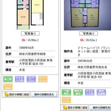
1K
/ 16.90m
1K
/ 26.02m
2
2
築年
1988年04月
ドリームハイツI（ワン
物件名
ネット使い放題・家電付
住所
神奈川県秦野市鶴巻
き
小田急電鉄小田原線 東海
築年
1993年04月
最寄駅
大学前 駅 徒歩 4分
住所
神奈川県秦野市南矢名
構造
木造
小田急電鉄小田原線 東海
最寄駅
大学前 駅 徒歩 4分
構造
木造