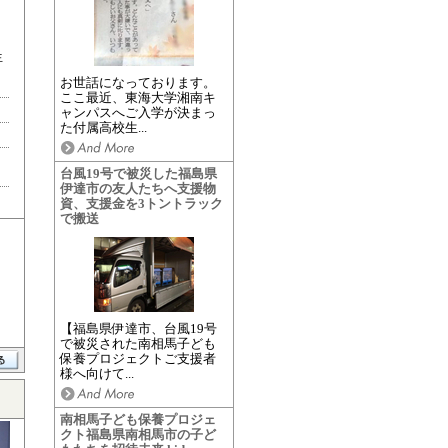
生
お世話になっております。
ここ最近、東海大学湘南キ
ャンパスへご入学が決まっ
た付属高校生...
台風19号で被災した福島県
伊達市の友人たちへ支援物
資、支援金を3トントラック
で搬送
【福島県伊達市、台風19号
で被災された南相馬子ども
保養プロジェクトご支援者
様へ向けて...
南相馬子ども保養プロジェ
クト福島県南相馬市の子ど