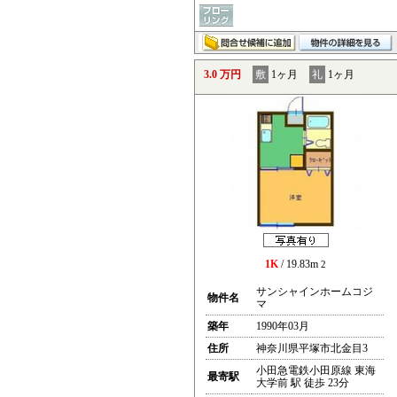
3.0 万円
敷
1ヶ月
礼
1ヶ月
1K
/ 19.83m
2
サンシャインホームコジ
物件名
マ
築年
1990年03月
住所
神奈川県平塚市北金目3
小田急電鉄小田原線 東海
最寄駅
大学前 駅 徒歩 23分