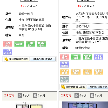
1K
/ 21.48m
1K
/ 21.00m
2
2
築年
1995年04月
令和8年度東海大学新入
物件名
インターネット使い放題
住所
神奈川県平塚市真田
第..
小田急電鉄小田原線 東海
築年
1985年03月
最寄駅
大学前 駅 徒歩 8分
住所
神奈川県秦野市南矢名
構造
木造
小田急電鉄小田原線 東海
最寄駅
大学前 駅 徒歩 12分
構造
軽量鉄骨造
2.9 万円
敷
1ヶ月
礼
1ヶ月
2.9 万円
敷
0ヶ月
礼
1ヶ月