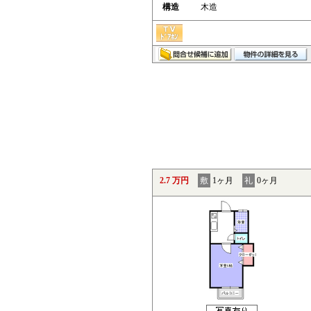
構造
木造
2.7 万円
敷
1ヶ月
礼
0ヶ月