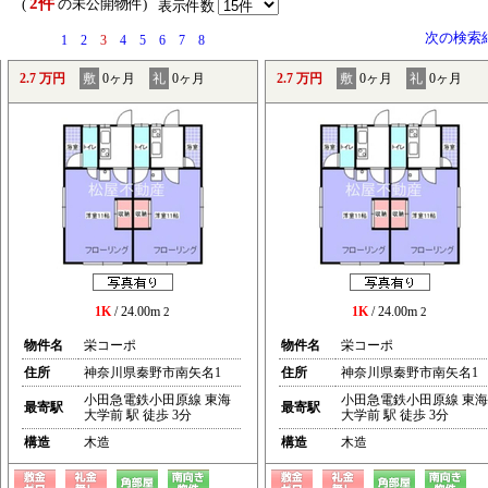
2件
） (
の未公開物件)
表示件数
次の検索
1
2
3
4
5
6
7
8
2.7 万円
敷
0ヶ月
礼
0ヶ月
2.7 万円
敷
0ヶ月
礼
0ヶ月
1K
/ 24.00m
1K
/ 24.00m
2
2
物件名
栄コーポ
物件名
栄コーポ
住所
神奈川県秦野市南矢名1
住所
神奈川県秦野市南矢名1
小田急電鉄小田原線 東海
小田急電鉄小田原線 東海
最寄駅
最寄駅
大学前 駅 徒歩 3分
大学前 駅 徒歩 3分
構造
木造
構造
木造