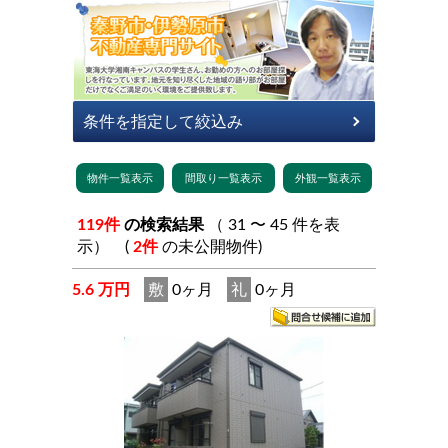
119件
の検索結果
（ 31 〜 45 件を表
示） (
2件
の未公開物件)
5.6 万円
敷
0ヶ月
礼
0ヶ月