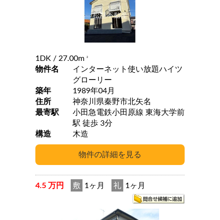
1DK
/ 27.00m
2
物件名
インターネット使い放題ハイツ
グローリー
築年
1989年04月
住所
神奈川県秦野市北矢名
最寄駅
小田急電鉄小田原線 東海大学前
駅 徒歩 3分
構造
木造
4.5 万円
敷
1ヶ月
礼
1ヶ月