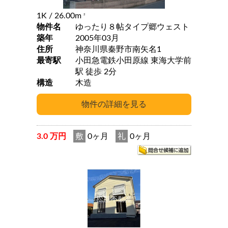
1K
/ 26.00m
2
物件名
ゆったり８帖タイプ郷ウェスト
築年
2005年03月
住所
神奈川県秦野市南矢名1
最寄駅
小田急電鉄小田原線 東海大学前
駅 徒歩 2分
構造
木造
3.0 万円
敷
0ヶ月
礼
0ヶ月