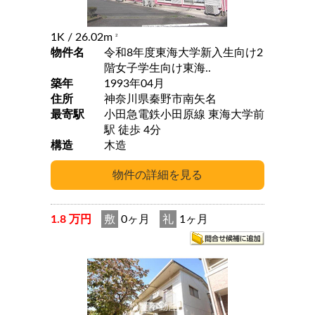
1K
/ 26.02m
2
物件名
令和8年度東海大学新入生向け2
階女子学生向け東海..
築年
1993年04月
住所
神奈川県秦野市南矢名
最寄駅
小田急電鉄小田原線 東海大学前
駅 徒歩 4分
構造
木造
1.8 万円
敷
0ヶ月
礼
1ヶ月