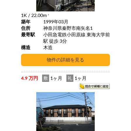
1K
/ 22.00m
2
築年
1999年03月
住所
神奈川県秦野市南矢名1
最寄駅
小田急電鉄小田原線 東海大学前
駅 徒歩 3分
構造
木造
4.9 万円
敷
1ヶ月
礼
1ヶ月