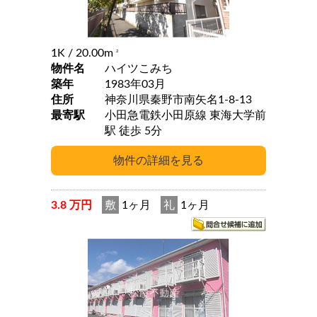
1K
/ 20.00m
2
物件名
ハイツこみち
築年
1983年03月
住所
神奈川県秦野市南矢名1-8-13
最寄駅
小田急電鉄小田原線 東海大学前
駅 徒歩 5分
3.8 万円
敷
1ヶ月
礼
1ヶ月