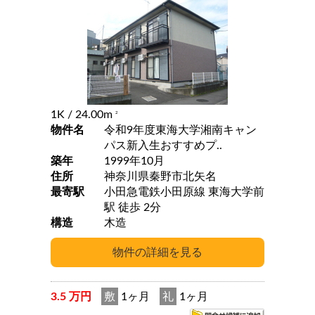
1K
/ 24.00m
2
物件名
令和9年度東海大学湘南キャン
パス新入生おすすめプ..
築年
1999年10月
住所
神奈川県秦野市北矢名
最寄駅
小田急電鉄小田原線 東海大学前
駅 徒歩 2分
構造
木造
3.5 万円
敷
1ヶ月
礼
1ヶ月