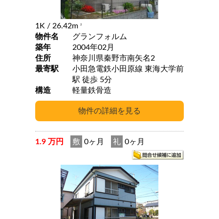
1K
/ 26.42m
2
物件名
グランフォルム
築年
2004年02月
住所
神奈川県秦野市南矢名2
最寄駅
小田急電鉄小田原線 東海大学前
駅 徒歩 5分
構造
軽量鉄骨造
1.9 万円
敷
0ヶ月
礼
0ヶ月