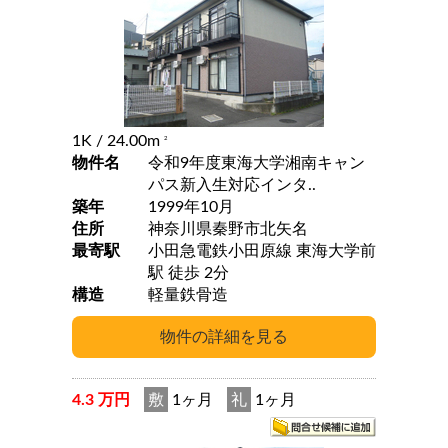
1K
/ 24.00m
2
物件名
令和9年度東海大学湘南キャン
パス新入生対応インタ..
築年
1999年10月
住所
神奈川県秦野市北矢名
最寄駅
小田急電鉄小田原線 東海大学前
駅 徒歩 2分
構造
軽量鉄骨造
4.3 万円
敷
1ヶ月
礼
1ヶ月