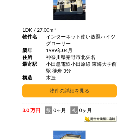
1DK
/ 27.00m
2
物件名
インターネット使い放題ハイツ
グローリー
築年
1989年04月
住所
神奈川県秦野市北矢名
最寄駅
小田急電鉄小田原線 東海大学前
駅 徒歩 3分
構造
木造
3.0 万円
敷
0ヶ月
礼
0ヶ月