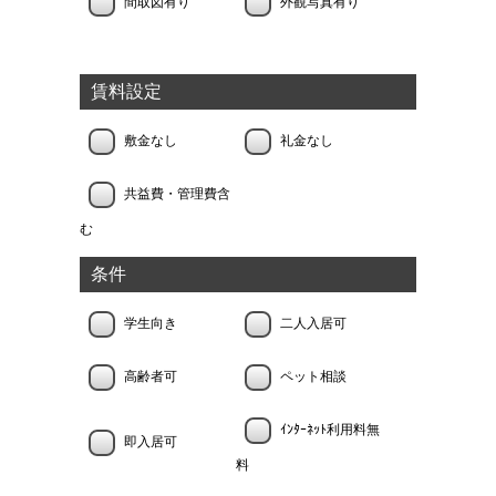
間取図有り
外観写真有り
賃料設定
敷金なし
礼金なし
共益費・管理費含
む
条件
学生向き
二人入居可
高齢者可
ペット相談
ｲﾝﾀｰﾈｯﾄ利用料無
即入居可
料