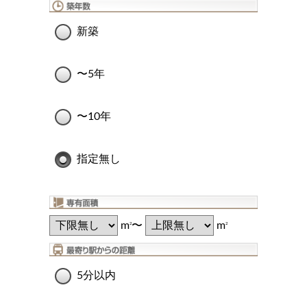
新築
〜5年
〜10年
指定無し
m
〜
m
2
2
5分以内