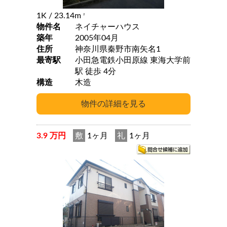
1K
/ 23.14m
2
物件名
ネイチャーハウス
築年
2005年04月
住所
神奈川県秦野市南矢名1
最寄駅
小田急電鉄小田原線 東海大学前
駅 徒歩 4分
構造
木造
3.9 万円
敷
1ヶ月
礼
1ヶ月