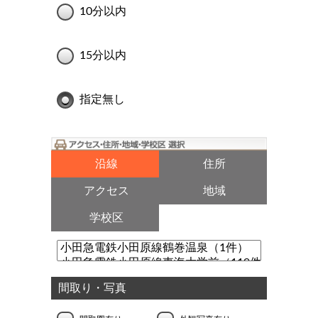
10分以内
15分以内
指定無し
沿線
住所
アクセス
地域
学校区
間取り・写真