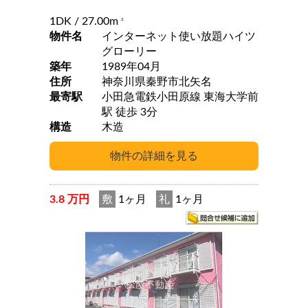
1DK
/ 27.00m
2
物件名
インターネット使い放題ハイツ
グローリー
築年
1989年04月
住所
神奈川県秦野市北矢名
最寄駅
小田急電鉄小田原線 東海大学前
駅 徒歩 3分
構造
木造
3.8 万円
敷
1ヶ月
礼
1ヶ月