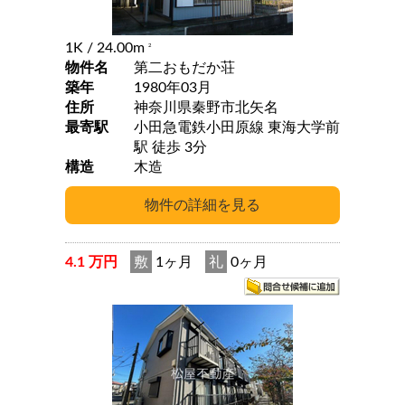
1K
/ 24.00m
2
物件名
第二おもだか荘
築年
1980年03月
住所
神奈川県秦野市北矢名
最寄駅
小田急電鉄小田原線 東海大学前
駅 徒歩 3分
構造
木造
4.1 万円
敷
1ヶ月
礼
0ヶ月