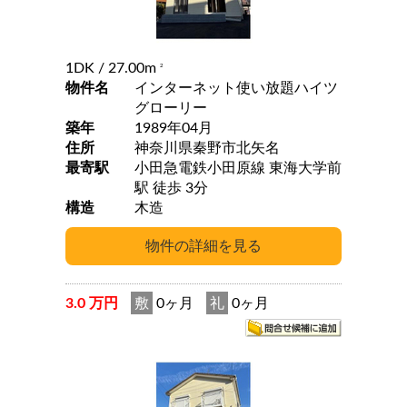
1DK
/ 27.00m
2
物件名
インターネット使い放題ハイツ
グローリー
築年
1989年04月
住所
神奈川県秦野市北矢名
最寄駅
小田急電鉄小田原線 東海大学前
駅 徒歩 3分
構造
木造
3.0 万円
敷
0ヶ月
礼
0ヶ月