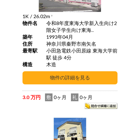
1K
/ 26.02m
2
物件名
令和8年度東海大学新入生向け2
階女子学生向け東海..
築年
1993年04月
住所
神奈川県秦野市南矢名
最寄駅
小田急電鉄小田原線 東海大学前
駅 徒歩 4分
構造
木造
3.0 万円
敷
0ヶ月
礼
0ヶ月