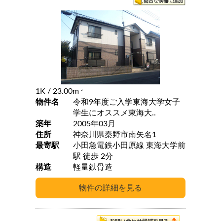
1K
/ 23.00m
2
物件名
令和9年度ご入学東海大学女子
学生にオススメ東海大..
築年
2005年03月
住所
神奈川県秦野市南矢名1
最寄駅
小田急電鉄小田原線 東海大学前
駅 徒歩 2分
構造
軽量鉄骨造